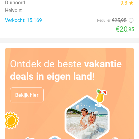
Duinoord
9.8
star
Helvoirt
Verkocht: 15.169
€25
,95
Regulier
€20
,95
Ontdek de beste
vakantie
deals in eigen land
!
Bekijk hier