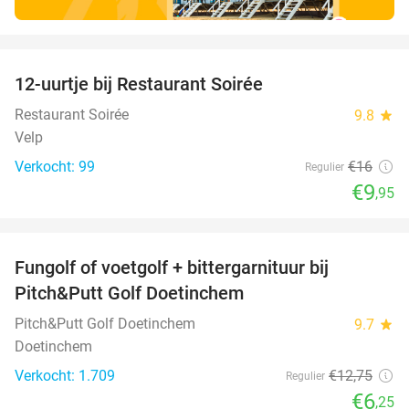
favorite_border
12-uurtje bij Restaurant Soirée
38%
Restaurant Soirée
9.8
star
Velp
Verkocht: 99
€16
Regulier
€9
,95
favorite_border
Fungolf of voetgolf + bittergarnituur bij
51%
Pitch&Putt Golf Doetinchem
Pitch&Putt Golf Doetinchem
9.7
star
Doetinchem
Verkocht: 1.709
€12
,75
Regulier
€6
,25