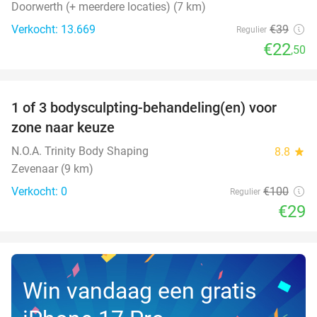
Doorwerth (+ meerdere locaties) (7 km)
Verkocht: 13.669
€39
Regulier
€22
,50
favorite_border
1 of 3 bodysculpting-behandeling(en) voor
71%
NEW
zone naar keuze
TODAY
N.O.A. Trinity Body Shaping
8.8
star
Zevenaar (9 km)
Verkocht: 0
€100
Regulier
€29
Win vandaag een gratis