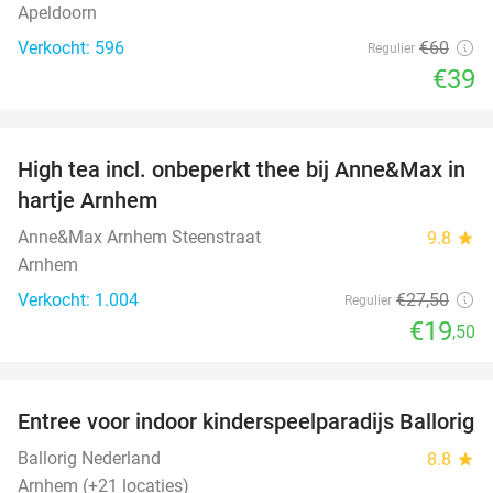
Apeldoorn
Verkocht: 596
€60
Regulier
€39
favorite_border
High tea incl. onbeperkt thee bij Anne&Max in
29%
hartje Arnhem
Anne&Max Arnhem Steenstraat
9.8
star
Arnhem
Verkocht: 1.004
€27
,50
Regulier
€19
,50
favorite_border
Entree voor indoor kinderspeelparadijs Ballorig
32%
Ballorig Nederland
8.8
star
Arnhem (+21 locaties)