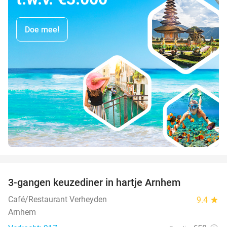
Doe mee!
favorite_border
3-gangen keuzediner in hartje Arnhem
48%
Café/Restaurant Verheyden
9.4
star
Arnhem