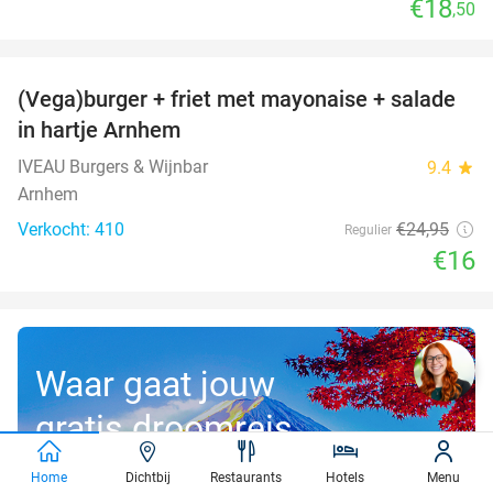
€18
,50
favorite_border
(Vega)burger + friet met mayonaise + salade
36%
in hartje Arnhem
IVEAU Burgers & Wijnbar
9.4
star
Arnhem
Verkocht: 410
€24
,95
Regulier
€16
Waar gaat jouw
gratis droomreis
t.w.v. €3.000
Home
Dichtbij
Restaurants
Hotels
Menu