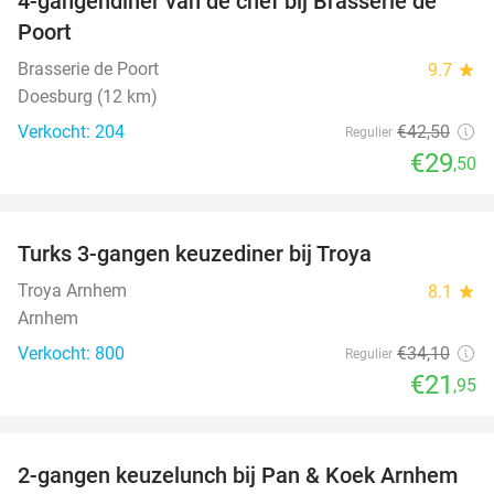
4-gangendiner van de chef bij Brasserie de
31%
Poort
Brasserie de Poort
9.7
star
Doesburg (12 km)
Verkocht: 204
€42
,50
Regulier
€29
,50
favorite_border
Turks 3-gangen keuzediner bij Troya
36%
Troya Arnhem
8.1
star
Arnhem
Verkocht: 800
€34
,10
Regulier
€21
,95
favorite_border
2-gangen keuzelunch bij Pan & Koek Arnhem
44%