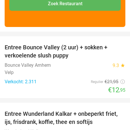
Zoek Restaurant
favorite_border
Entree Bounce Valley (2 uur) + sokken +
41%
verkoelende slush puppy
Bounce Valley Arnhem
9.3
star
Velp
Verkocht: 2.311
€21
,95
Regulier
€12
,95
favorite_border
Entree Wunderland Kalkar + onbeperkt friet,
32%
ijs, frisdrank, koffie, thee en softijs