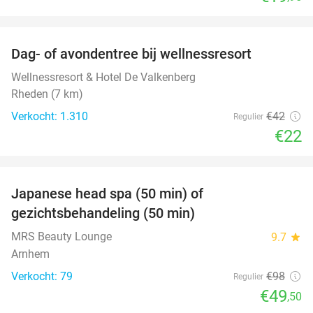
favorite_border
Dag- of avondentree bij wellnessresort
48%
Wellnessresort & Hotel De Valkenberg
Rheden (7 km)
Verkocht: 1.310
€42
Regulier
€22
favorite_border
Japanese head spa (50 min) of
49%
gezichtsbehandeling (50 min)
MRS Beauty Lounge
9.7
star
Arnhem
Verkocht: 79
€98
Regulier
€49
,50