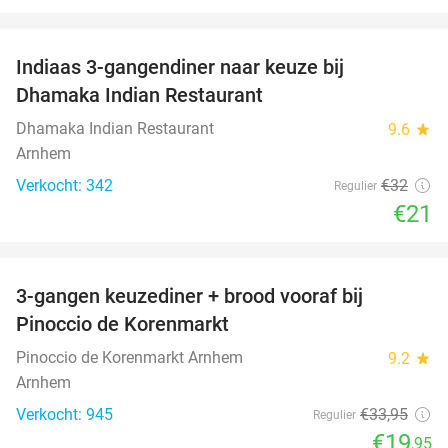
favorite_border
Indiaas 3-gangendiner naar keuze bij
34%
Dhamaka Indian Restaurant
Dhamaka Indian Restaurant
9.6
star
Arnhem
Verkocht: 342
€32
Regulier
€21
favorite_border
3-gangen keuzediner + brood vooraf bij
41%
Pinoccio de Korenmarkt
Pinoccio de Korenmarkt Arnhem
9.2
star
Arnhem
Verkocht: 945
€33
,95
Regulier
€19
,95