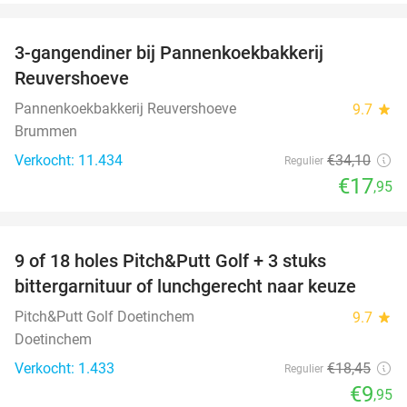
favorite_border
3-gangendiner bij Pannenkoekbakkerij
47%
Reuvershoeve
Pannenkoekbakkerij Reuvershoeve
9.7
star
Brummen
Verkocht: 11.434
€34
,10
Regulier
€17
,95
favorite_border
9 of 18 holes Pitch&Putt Golf + 3 stuks
46%
bittergarnituur of lunchgerecht naar keuze
Pitch&Putt Golf Doetinchem
9.7
star
Doetinchem
Verkocht: 1.433
€18
,45
Regulier
€9
,95