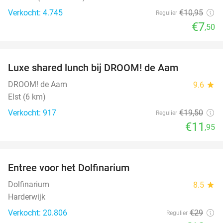
Verkocht: 4.745
€10
,95
Regulier
€7
,50
favorite_border
Luxe shared lunch bij DROOM! de Aam
39%
DROOM! de Aam
9.6
star
Elst (6 km)
Verkocht: 917
€19
,50
Regulier
€11
,95
favorite_border
Entree voor het Dolfinarium
36%
Dolfinarium
8.5
star
Harderwijk
Verkocht: 20.806
€29
Regulier