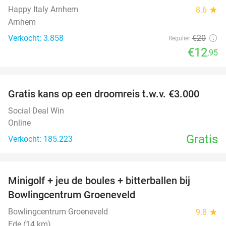
Happy Italy Arnhem
8.6
star
Arnhem
Verkocht: 3.858
€20
Regulier
€12
,95
favorite_border
Gratis kans op een droomreis t.w.v. €3.000
Social Deal Win
Online
Gratis
Verkocht: 185.223
favorite_border
Minigolf + jeu de boules + bitterballen bij
52%
NEW
Bowlingcentrum Groeneveld
TODAY
Bowlingcentrum Groeneveld
9.8
star
Ede (14 km)