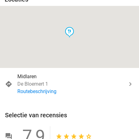
food
Midlaren
De Bloemert 1
Routebeschrijving
Selectie van recensies
7,9