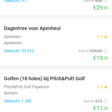
Verkocht: 917
€58
Regulier
€29
,95
favorite_border
Dagentree voor Apenheul
36%
Apenheul
9.4
star
Apeldoorn
Verkocht: 33.322
€30
,50
Regulier
€19
,50
favorite_border
Golfen (18 holes) bij Pitch&Putt Golf
39%
Pitch&Putt Golf Papendal
9.5
star
Arnhem
Verkocht: 1.380
€19
Regulier
€11
,50