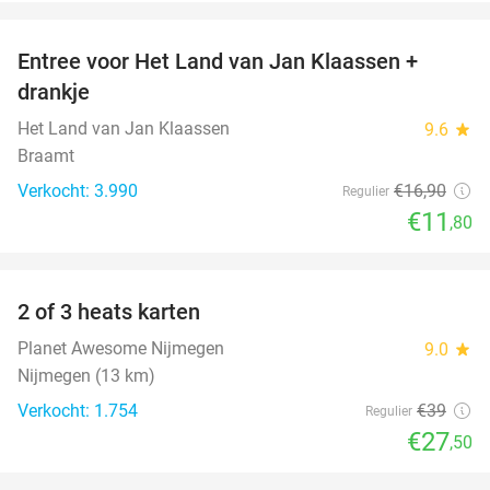
favorite_border
Entree voor Het Land van Jan Klaassen +
30%
drankje
Het Land van Jan Klaassen
9.6
star
Braamt
Verkocht: 3.990
€16
,90
Regulier
€11
,80
favorite_border
2 of 3 heats karten
29%
Planet Awesome Nijmegen
9.0
star
Nijmegen (13 km)
Verkocht: 1.754
€39
Regulier
€27
,50
favorite_border