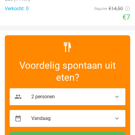
Verkocht: 0
€14
,50
Regulier
€7
Voordelig spontaan uit
eten?