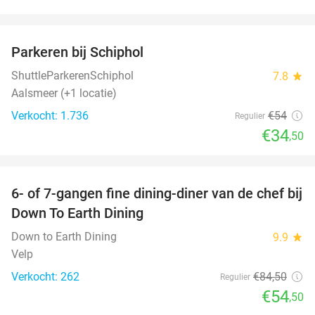
favorite_border
Parkeren bij Schiphol
36%
ShuttleParkerenSchiphol
7.8
star
Aalsmeer (+1 locatie)
Verkocht: 1.736
€54
Regulier
€34
,50
favorite_border
6- of 7-gangen fine dining-diner van de chef bij
36%
Down To Earth Dining
Down to Earth Dining
9.9
star
Velp
Verkocht: 262
€84
,50
Regulier
€54
,50