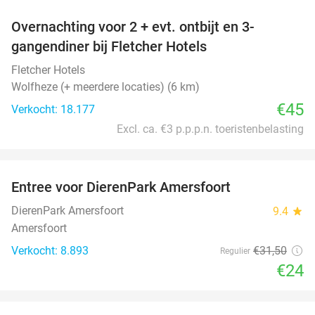
Overnachting voor 2 + evt. ontbijt en 3-
gangendiner bij Fletcher Hotels
Fletcher Hotels
Wolfheze (+ meerdere locaties) (6 km)
€45
Verkocht: 18.177
Excl. ca. €3 p.p.p.n. toeristenbelasting
favorite_border
Entree voor DierenPark Amersfoort
24%
DierenPark Amersfoort
9.4
star
Amersfoort
Verkocht: 8.893
€31
,50
Regulier
€24
favorite_border