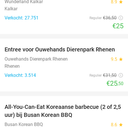
Wunderland Kalkar
8.9
star
Kalkar
Verkocht: 27.751
€36
,50
Regulier
€25
favorite_border
Entree voor Ouwehands Dierenpark Rhenen
19%
Ouwehands Dierenpark Rhenen
9.5
star
Rhenen
Verkocht: 3.514
€31
,50
Regulier
€25
,50
favorite_border
All-You-Can-Eat Koreaanse barbecue (2 of 2,5
30%
uur) bij Busan Korean BBQ
Busan Korean BBQ
8.6
star