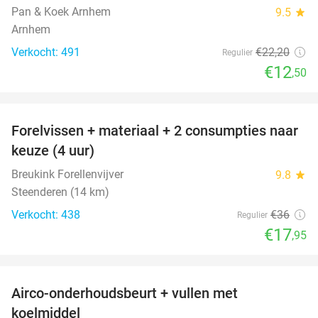
Pan & Koek Arnhem
9.5
star
Arnhem
Verkocht: 491
€22
,20
Regulier
€12
,50
favorite_border
Forelvissen + materiaal + 2 consumpties naar
50%
keuze (4 uur)
Breukink Forellenvijver
9.8
star
Steenderen (14 km)
Verkocht: 438
€36
Regulier
€17
,95
favorite_border
Airco-onderhoudsbeurt + vullen met
57%
koelmiddel