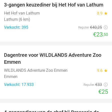
3-gangen keuzediner bij Het Hof van Lathum
42%
Het Hof van Lathum
8.9
star
Lathum (6 km)
Verkocht: 395
€40
,25
Regulier
€23
,50
favorite_border
Dagentree voor WILDLANDS Adventure Zoo
24%
Emmen
WILDLANDS Adventure Zoo Emmen
9.6
star
Emmen
Verkocht: 17.933
€33
Regulier
€25
favorite_border