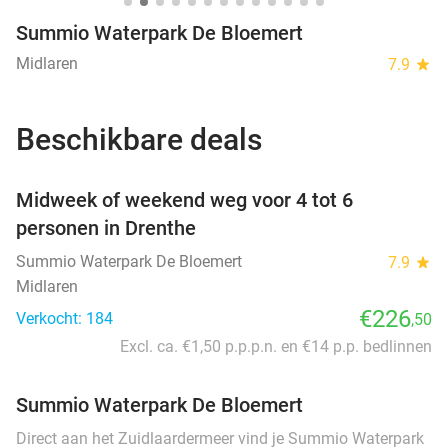
Summio Waterpark De Bloemert
Midlaren
7.9
star
Beschikbare deals
favorite_border
Midweek of weekend weg voor 4 tot 6
personen in Drenthe
Summio Waterpark De Bloemert
7.9
star
Midlaren
€226
Verkocht: 184
,50
Excl. ca. €1,50 p.p.p.n. en €14 p.p. bedlinnen
Summio Waterpark De Bloemert
Direct aan het Zuidlaardermeer vind je Summio Waterpark