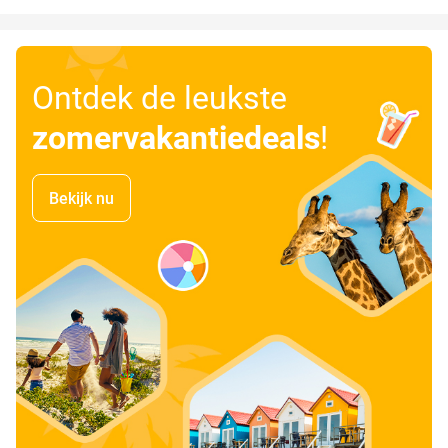
Ontdek de leukste
zomervakantiedeals
!
Bekijk nu