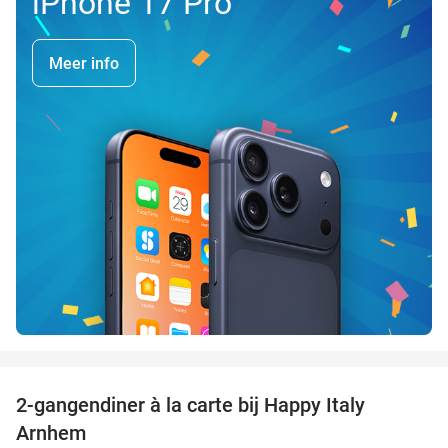
iPhone 17 Pro
Meer info
favorite_border
2-gangendiner à la carte bij Happy Italy
35%
Arnhem