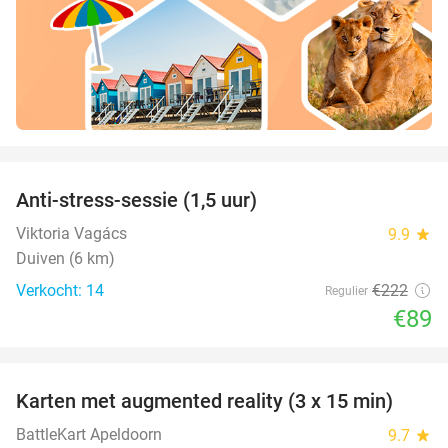
favorite_border
Anti-stress-sessie (1,5 uur)
60%
Viktoria Vagács
9.9
star
Duiven (6 km)
Verkocht: 14
€222
Regulier
€89
favorite_border
Karten met augmented reality (3 x 15 min)
35%
BattleKart Apeldoorn
9.7
star