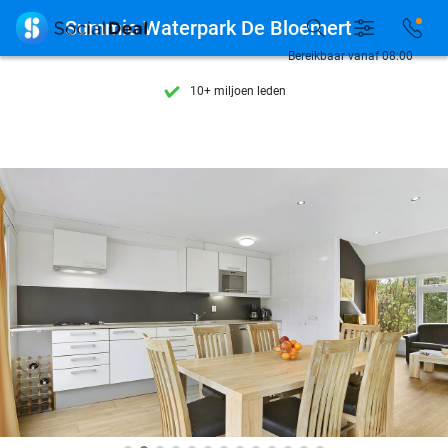
Ontdek 15.000+ deals

Summio Waterpark De Bloemert
7 dagen per week beschikbaar
Bereikbaar vanaf 08:00
10+ miljoen leden
9,4
op basis van
206.115 reviews
Ontdek 15.000+ deals
7 dagen per week beschikbaar
10+ miljoen leden