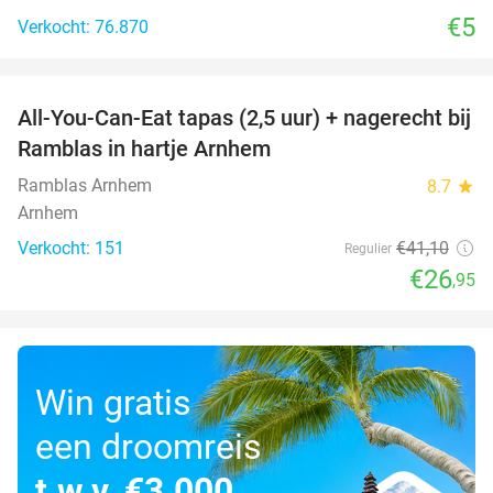
€5
Verkocht: 76.870
favorite_border
All-You-Can-Eat tapas (2,5 uur) + nagerecht bij
34%
Ramblas in hartje Arnhem
Ramblas Arnhem
8.7
star
Arnhem
Verkocht: 151
€41
,10
Regulier
€26
,95
Win gratis
een droomreis
t.w.v. €3.000