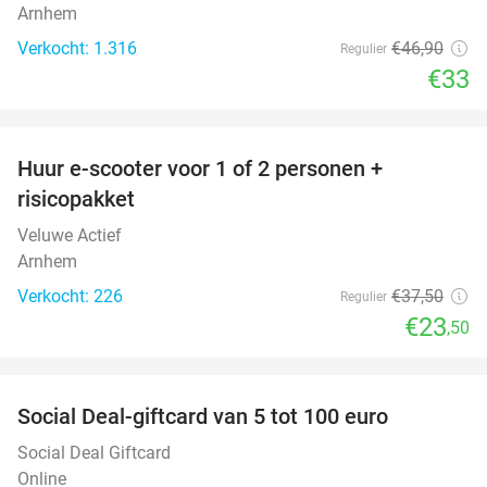
Arnhem
Verkocht: 1.316
€46
,90
Regulier
€33
favorite_border
Huur e-scooter voor 1 of 2 personen +
37%
risicopakket
Veluwe Actief
Arnhem
Verkocht: 226
€37
,50
Regulier
€23
,50
favorite_border
Social Deal-giftcard van 5 tot 100 euro
Social Deal Giftcard
Online