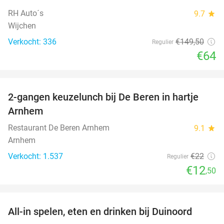
RH Auto´s
9.7
star
Wijchen
Verkocht: 336
€149
,50
Regulier
€64
favorite_border
2-gangen keuzelunch bij De Beren in hartje
43%
Arnhem
Restaurant De Beren Arnhem
9.1
star
Arnhem
Verkocht: 1.537
€22
Regulier
€12
,50
favorite_border
All-in spelen, eten en drinken bij Duinoord
19%