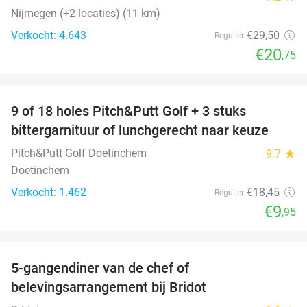
Nijmegen (+2 locaties) (11 km)
Verkocht: 4.643
€29
,50
Regulier
€20
,75
favorite_border
9 of 18 holes Pitch&Putt Golf + 3 stuks
46%
bittergarnituur of lunchgerecht naar keuze
Pitch&Putt Golf Doetinchem
9.7
star
Doetinchem
Verkocht: 1.462
€18
,45
Regulier
€9
,95
favorite_border
5-gangendiner van de chef of
20%
belevingsarrangement bij Bridot