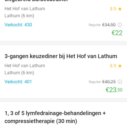
36%
Het Hof van Lathum
8.9
star
Lathum (6 km)
Verkocht: 430
€34
,50
Regulier
€22
favorite_border
3-gangen keuzediner bij Het Hof van Lathum
42%
Het Hof van Lathum
8.9
star
Lathum (6 km)
Verkocht: 401
€40
,25
Regulier
€23
,50
favorite_border
1, 3 of 5 lymfedrainage-behandelingen +
51%
compressietherapie (30 min)