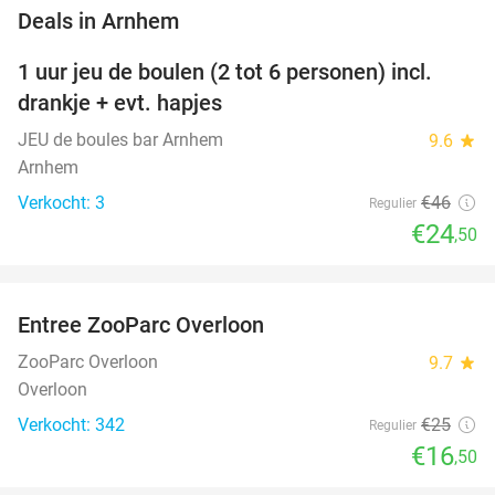
favorite_border
Deals in Arnhem
1 uur jeu de boulen (2 tot 6 personen) incl.
47%
NEW
drankje + evt. hapjes
TODAY
JEU de boules bar Arnhem
9.6
star
Arnhem
Verkocht: 3
€46
Regulier
€24
,50
favorite_border
Entree ZooParc Overloon
34%
NEW
TODAY
ZooParc Overloon
9.7
star
Overloon
Verkocht: 342
€25
Regulier
€16
,50