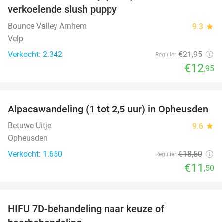
verkoelende slush puppy
Bounce Valley Arnhem
9.3
star
Velp
Verkocht: 2.342
€21
,95
Regulier
€12
,95
favorite_border
Alpacawandeling (1 tot 2,5 uur) in Opheusden
38%
Betuwe Uitje
9.6
star
Opheusden
Verkocht: 1.650
€18
,50
Regulier
€11
,50
favorite_border
HIFU 7D-behandeling naar keuze of
51%