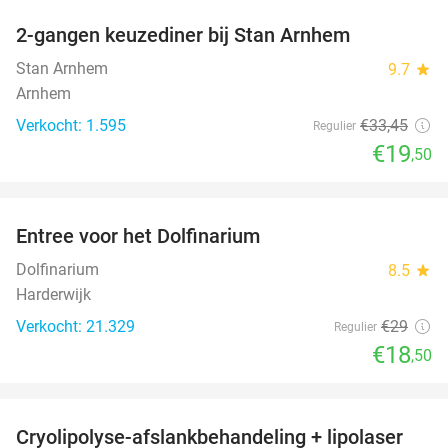
2-gangen keuzediner bij Stan Arnhem
42%
Stan Arnhem
9.7
star
Arnhem
Verkocht: 1.595
€33
,45
Regulier
€19
,50
favorite_border
Entree voor het Dolfinarium
36%
Dolfinarium
8.5
star
Harderwijk
Verkocht: 21.329
€29
Regulier
€18
,50
favorite_border
Cryolipolyse-afslankbehandeling + lipolaser
83%