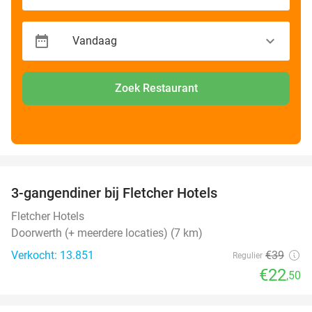
Zoek Restaurant
favorite_border
3-gangendiner bij Fletcher Hotels
42%
Fletcher Hotels
Doorwerth (+ meerdere locaties) (7 km)
Verkocht: 13.851
€39
Regulier
€22
,50
favorite_border