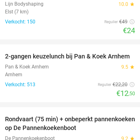
Lijn Bodyshaping
10.0
star
Elst (7 km)
Verkocht: 150
€49
Regulier
€24
favorite_border
2-gangen keuzelunch bij Pan & Koek Arnhem
44%
Pan & Koek Arnhem
9.5
star
Arnhem
Verkocht: 513
€22
,20
Regulier
€12
,50
favorite_border
Rondvaart (75 min) + onbeperkt pannenkoeken
30%
op De Pannenkoekenboot
De Pannenkoekenboot
9.2
star