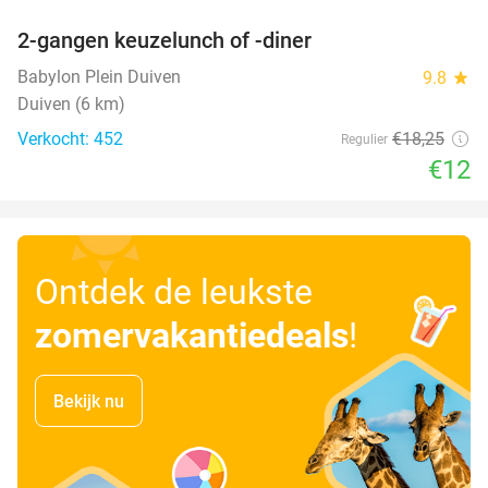
2-gangen keuzelunch of -diner
34%
Babylon Plein Duiven
9.8
star
Duiven (6 km)
Verkocht: 452
€18
,25
Regulier
€12
Ontdek de leukste
zomervakantiedeals
!
Bekijk nu