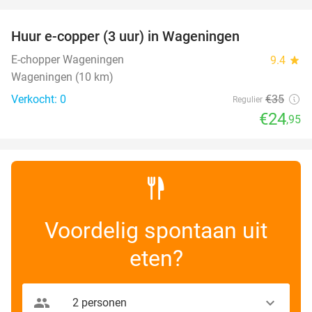
favorite_border
Huur e-copper (3 uur) in Wageningen
29%
NEW
TODAY
E-chopper Wageningen
9.4
star
Wageningen (10 km)
Verkocht: 0
€35
Regulier
€24
,95
Voordelig spontaan uit
eten?