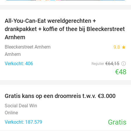
favorite_border
All-You-Can-Eat wereldgerechten +
25%
drankpakket + koffie of thee bij Bleeckerstreet
Arnhem
Bleeckerstreet Arnhem
9.8
star
Arnhem
Verkocht: 406
€64
,15
Regulier
€48
favorite_border
Gratis kans op een droomreis t.w.v. €3.000
Social Deal Win
Online
Gratis
Verkocht: 187.579