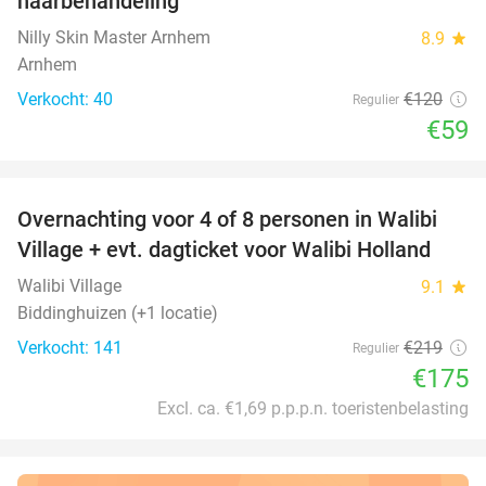
haarbehandeling
Nilly Skin Master Arnhem
8.9
star
Arnhem
Verkocht: 40
€120
Regulier
€59
favorite_border
Overnachting voor 4 of 8 personen in Walibi
20%
Village + evt. dagticket voor Walibi Holland
Walibi Village
9.1
star
Biddinghuizen (+1 locatie)
Verkocht: 141
€219
Regulier
€175
Excl. ca. €1,69 p.p.p.n. toeristenbelasting