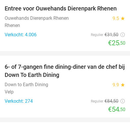
Entree voor Ouwehands Dierenpark Rhenen
19%
Ouwehands Dierenpark Rhenen
9.5
star
Rhenen
Verkocht: 4.006
€31
,50
Regulier
€25
,50
favorite_border
6- of 7-gangen fine dining-diner van de chef bij
36%
Down To Earth Dining
Down to Earth Dining
9.9
star
Velp
Verkocht: 274
€84
,50
Regulier
€54
,50
favorite_border