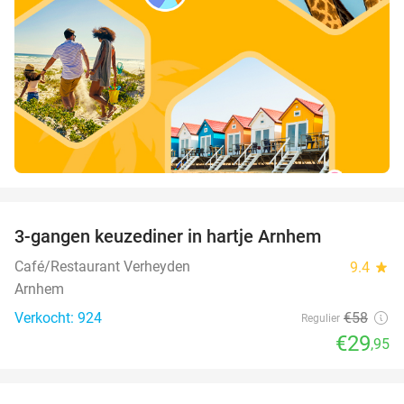
favorite_border
3-gangen keuzediner in hartje Arnhem
48%
Café/Restaurant Verheyden
9.4
star
Arnhem
Verkocht: 924
€58
Regulier
€29
,95
favorite_border