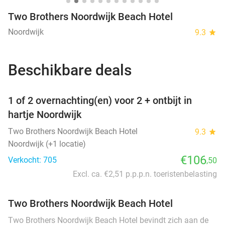
Two Brothers Noordwijk Beach Hotel
Noordwijk
9.3
star
Beschikbare deals
favorite_border
1 of 2 overnachting(en) voor 2 + ontbijt in
hartje Noordwijk
Two Brothers Noordwijk Beach Hotel
9.3
star
Noordwijk (+1 locatie)
€106
Verkocht: 705
,50
Excl. ca. €2,51 p.p.p.n. toeristenbelasting
Two Brothers Noordwijk Beach Hotel
Two Brothers Noordwijk Beach Hotel bevindt zich aan de