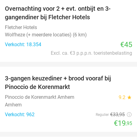
Overnachting voor 2 + evt. ontbijt en 3-
gangendiner bij Fletcher Hotels
Fletcher Hotels
Wolfheze (+ meerdere locaties) (6 km)
€45
Verkocht: 18.354
Excl. ca. €3 p.p.p.n. toeristenbelasting
favorite_border
3-gangen keuzediner + brood vooraf bij
41%
Pinoccio de Korenmarkt
Pinoccio de Korenmarkt Arnhem
9.2
star
Arnhem
Verkocht: 962
€33
,95
Regulier
€19
,95
favorite_border