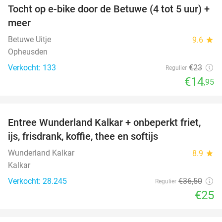
Tocht op e-bike door de Betuwe (4 tot 5 uur) +
35%
meer
Betuwe Uitje
9.6
star
Opheusden
Verkocht: 133
€23
Regulier
€14
,95
favorite_border
Entree Wunderland Kalkar + onbeperkt friet,
32%
ijs, frisdrank, koffie, thee en softijs
Wunderland Kalkar
8.9
star
Kalkar
Verkocht: 28.245
€36
,50
Regulier
€25
favorite_border