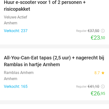
Huur e-scooter voor 1 of 2 personen +
37%
risicopakket
Veluwe Actief
Arnhem
Verkocht: 237
€37
,50
Regulier
€23
,50
favorite_border
All-You-Can-Eat tapas (2,5 uur) + nagerecht bij
34%
Ramblas in hartje Arnhem
Ramblas Arnhem
8.7
star
Arnhem
Verkocht: 165
€41
,10
Regulier
€26
,95
favorite_border