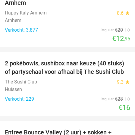
Arnhem
Happy Italy Arnhem
8.6
star
Arnhem
Verkocht: 3.877
€20
Regulier
€12
,95
favorite_border
2 pokébowls, sushibox naar keuze (40 stuks)
43%
of partyschaal voor afhaal bij The Sushi Club
The Sushi Club
9.3
star
Huissen
Verkocht: 229
€28
Regulier
€16
favorite_border
Entree Bounce Valley (2 uur) + sokken +
41%