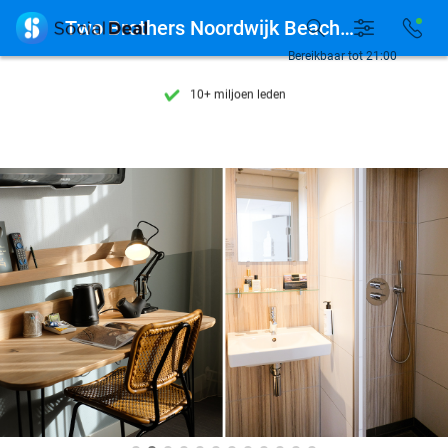
Ontdek 15.000+ deals

Two Brothers Noordwijk Beach Hotel
7 dagen per week beschikbaar
Bereikbaar tot 21:00
10+ miljoen leden
9,4
op basis van
206.274 reviews
Ontdek 15.000+ deals
7 dagen per week beschikbaar
10+ miljoen leden