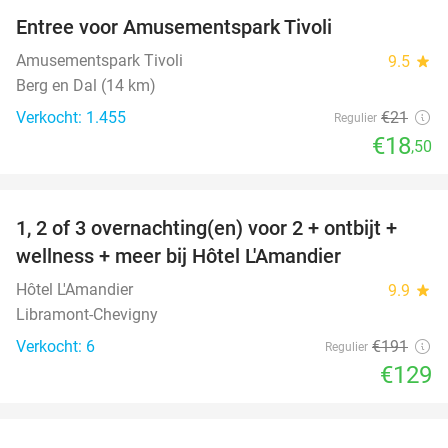
Entree voor Amusementspark Tivoli
12%
Amusementspark Tivoli
9.5
star
Berg en Dal (14 km)
Verkocht: 1.455
€21
Regulier
€18
,50
favorite_border
1, 2 of 3 overnachting(en) voor 2 + ontbijt +
32%
NEW
wellness + meer bij Hôtel L'Amandier
TODAY
Hôtel L'Amandier
9.9
star
Libramont-Chevigny
Verkocht: 6
€191
Regulier
€129
favorite_border