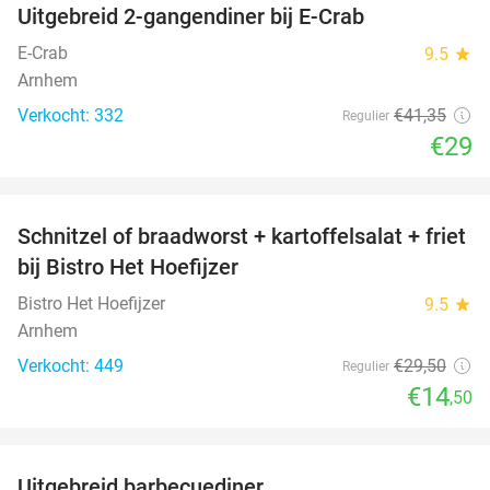
Uitgebreid 2-gangendiner bij E-Crab
30%
E-Crab
9.5
star
Arnhem
Verkocht: 332
€41
,35
Regulier
€29
favorite_border
Schnitzel of braadworst + kartoffelsalat + friet
51%
bij Bistro Het Hoefijzer
Bistro Het Hoefijzer
9.5
star
Arnhem
Verkocht: 449
€29
,50
Regulier
€14
,50
favorite_border
Uitgebreid barbecuediner