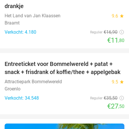
30%
drankje
Het Land van Jan Klaassen
9.6
star
Braamt
Verkocht: 4.180
€16
,90
Regulier
€11
,80
favorite_border
Entreeticket voor Bommelwereld + patat +
23%
snack + frisdrank of koffie/thee + appelgebak
Attractiepark Bommelwereld
9.5
star
Groenlo
Verkocht: 34.548
€35
,50
Regulier
€27
,50