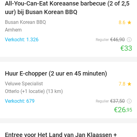
All-You-Can-Eat Koreaanse barbecue (2 of 2,5
30%
uur) bij Busan Korean BBQ
Busan Korean BBQ
8.6
star
Arnhem
Verkocht: 1.326
€46
,90
Regulier
€33
favorite_border
Huur E-chopper (2 uur en 45 minuten)
28%
Veluwe Specialist
7.8
star
Otterlo (+1 locatie) (13 km)
Verkocht: 679
€37
,50
Regulier
€26
,95
favorite_border
Entree voor Het Land van Jan Klaassen +