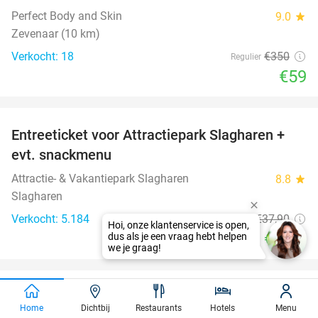
Perfect Body and Skin
9.0
star
Zevenaar (10 km)
Verkocht: 18
€350
Regulier
€59
favorite_border
Entreeticket voor Attractiepark Slagharen +
41%
evt. snackmenu
Attractie- & Vakantiepark Slagharen
8.8
star
Slagharen
Verkocht: 5.184
€37
,90
Regulier
€22
,40
favorite_border
3-gangendiner à la carte bij Genusswerk
37%
Home
Dichtbij
Restaurants
Hotels
Menu
Niederrhein