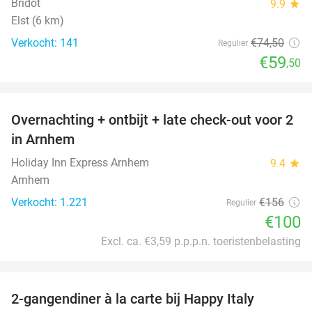
Bridot
9.9
star
Elst (6 km)
Verkocht: 141
€74
,50
Regulier
€59
,50
favorite_border
Overnachting + ontbijt + late check-out voor 2
36%
in Arnhem
Holiday Inn Express Arnhem
9.4
star
Arnhem
Verkocht: 1.221
€156
Regulier
€100
Excl. ca. €3,59 p.p.p.n. toeristenbelasting
favorite_border
2-gangendiner à la carte bij Happy Italy
35%