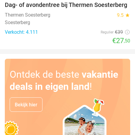
Dag- of avondentree bij Thermen Soesterberg
29%
Thermen Soesterberg
9.5
star
Soesterberg
Verkocht: 4.111
€39
Regulier
€27
,50
Ontdek de beste
vakantie
deals in eigen land
!
Bekijk hier