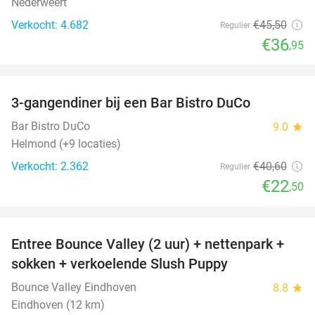
Nederweert
Verkocht: 4.682
€45
,50
Regulier
€36
,95
favorite_border
3-gangendiner bij een Bar Bistro DuCo
45%
Bar Bistro DuCo
9.0
star
Helmond (+9 locaties)
Verkocht: 2.362
€40
,60
Regulier
€22
,50
favorite_border
Entree Bounce Valley (2 uur) + nettenpark +
46%
sokken + verkoelende Slush Puppy
Bounce Valley Eindhoven
8.8
star
Eindhoven (12 km)