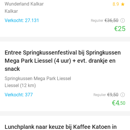
Wunderland Kalkar
8.9
star
Kalkar
Verkocht: 27.131
€36
,50
Regulier
€25
favorite_border
Entree Springkussenfestival bij Springkussen
53%
Mega Park Liessel (4 uur) + evt. drankje en
snack
Springkussen Mega Park Liessel
Liessel (12 km)
Verkocht: 377
€9
,50
Regulier
€4
,50
favorite_border
Lunchplank naar keuze bij Kaffee Katoen in
32%