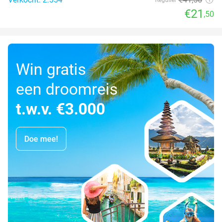
€21
,50
Win gratis
een droomreis
t.w.v. €3.000
Doe mee!