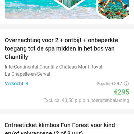
favorite_border
Overnachting voor 2 + ontbijt + onbeperkte
25%
toegang tot de spa midden in het bos van
Chantilly
InterContinental Chantilly Château Mont Royal
La Chapelle-en-Serval
Verkocht: 9
€392
Regulier
€295
Excl. ca. €3,50 p.p.p.n. toeristenbelasting
favorite_border
Entreeticket klimbos Fun Forest voor kind
20%
en/of volwassene (2 of 3 uur)