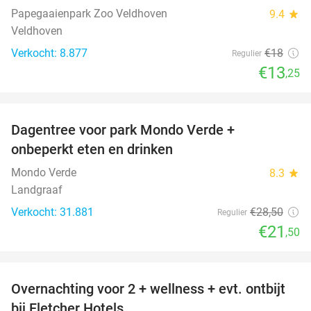
Papegaaienpark Zoo Veldhoven
9.4
star
Veldhoven
Verkocht: 8.877
€18
Regulier
€13
,25
favorite_border
Dagentree voor park Mondo Verde +
25%
onbeperkt eten en drinken
Mondo Verde
8.3
star
Landgraaf
Verkocht: 31.881
€28
,50
Regulier
€21
,50
favorite_border
Overnachting voor 2 + wellness + evt. ontbijt
55%
bij Fletcher Hotels