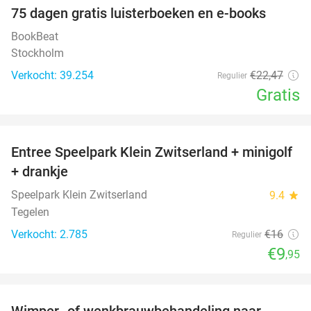
100%
75 dagen gratis luisterboeken en e-books
BookBeat
Stockholm
Verkocht: 39.254
€22
,47
Regulier
Gratis
favorite_border
Entree Speelpark Klein Zwitserland + minigolf
38%
+ drankje
Speelpark Klein Zwitserland
9.4
star
Tegelen
Verkocht: 2.785
€16
Regulier
€9
,95
favorite_border
Wimper- of wenkbrauwbehandeling naar