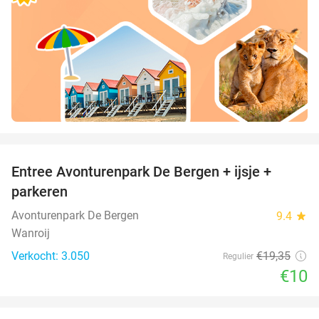
favorite_border
Entree Avonturenpark De Bergen + ijsje +
48%
parkeren
Avonturenpark De Bergen
9.4
star
Wanroij
Verkocht: 3.050
€19
,35
Regulier
€10
favorite_border