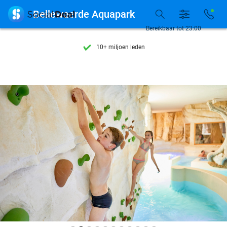
Ontdek 15.000+ deals

Bellewaerde Aquapark
7 dagen per week beschikbaar
Bereikbaar tot 23:00
10+ miljoen leden
9,4
op basis van
205.886 reviews
Ontdek 15.000+ deals
7 dagen per week beschikbaar
10+ miljoen leden