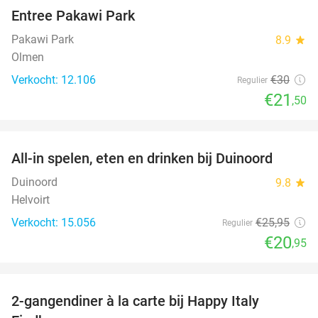
Entree Pakawi Park
28%
Pakawi Park
8.9
star
Olmen
Verkocht: 12.106
€30
Regulier
€21
,50
favorite_border
All-in spelen, eten en drinken bij Duinoord
19%
Duinoord
9.8
star
Helvoirt
Verkocht: 15.056
€25
,95
Regulier
€20
,95
favorite_border
2-gangendiner à la carte bij Happy Italy
35%