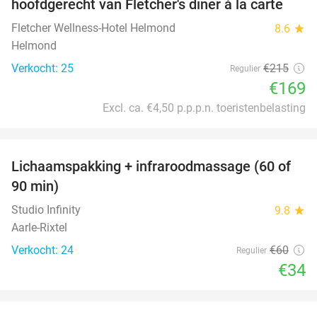
hoofdgerecht van Fletcher's diner à la carte
Fletcher Wellness-Hotel Helmond
8.6
star
Helmond
Verkocht: 25
€215
Regulier
€169
Excl. ca. €4,50 p.p.p.n. toeristenbelasting
favorite_border
Lichaamspakking + infraroodmassage (60 of
43%
90 min)
Studio Infinity
9.8
star
Aarle-Rixtel
Verkocht: 24
€60
Regulier
€34
favorite_border