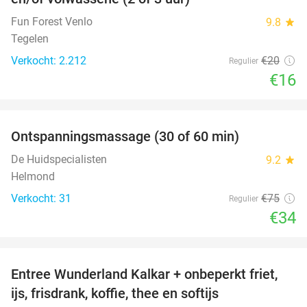
Fun Forest Venlo
9.8
star
Tegelen
Verkocht: 2.212
€20
Regulier
€16
favorite_border
Ontspanningsmassage (30 of 60 min)
55%
De Huidspecialisten
9.2
star
Helmond
Verkocht: 31
€75
Regulier
€34
favorite_border
Entree Wunderland Kalkar + onbeperkt friet,
32%
ijs, frisdrank, koffie, thee en softijs