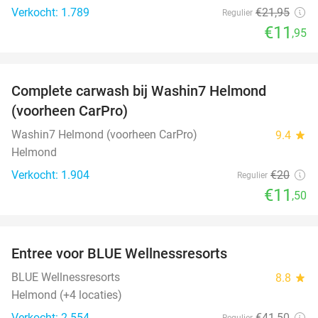
Verkocht: 1.789
€21
,95
Regulier
€11
,95
favorite_border
Complete carwash bij Washin7 Helmond
43%
(voorheen CarPro)
Washin7 Helmond (voorheen CarPro)
9.4
star
Helmond
Verkocht: 1.904
€20
Regulier
€11
,50
favorite_border
Entree voor BLUE Wellnessresorts
48%
BLUE Wellnessresorts
8.8
star
Helmond (+4 locaties)
Verkocht: 2.554
€41
,50
Regulier