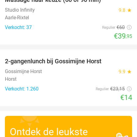
33%
Studio Infinity
9.8
star
Aarle-Rixtel
Verkocht: 37
€60
Regulier
€39
,95
favorite_border
2-gangenlunch bij Gossimijne Horst
40%
Gossimijne Horst
9.9
star
Horst
Verkocht: 1.260
€23
,15
Regulier
€14
Ontdek de leukste