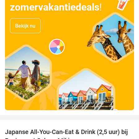
zomervakantiedeals
!
Bekijk nu
favorite_border
Japanse All-You-Can-Eat & Drink (2,5 uur) bij
13%