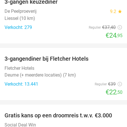
3-gangen keuzediner
33%
De Peelproeverij
9.2
star
Liessel (10 km)
Verkocht: 279
€37
,40
Regulier
€24
,95
favorite_border
3-gangendiner bij Fletcher Hotels
42%
Fletcher Hotels
Deurne (+ meerdere locaties) (7 km)
Verkocht: 13.441
€39
Regulier
€22
,50
favorite_border
Gratis kans op een droomreis t.w.v. €3.000
Social Deal Win