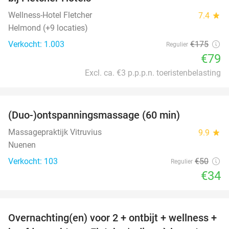
Wellness-Hotel Fletcher
7.4
star
Helmond (+9 locaties)
Verkocht: 1.003
€175
Regulier
€79
Excl. ca. €3 p.p.p.n. toeristenbelasting
favorite_border
(Duo-)ontspanningsmassage (60 min)
32%
Massagepraktijk Vitruvius
9.9
star
Nuenen
Verkocht: 103
€50
Regulier
€34
favorite_border
Overnachting(en) voor 2 + ontbijt + wellness +
21%