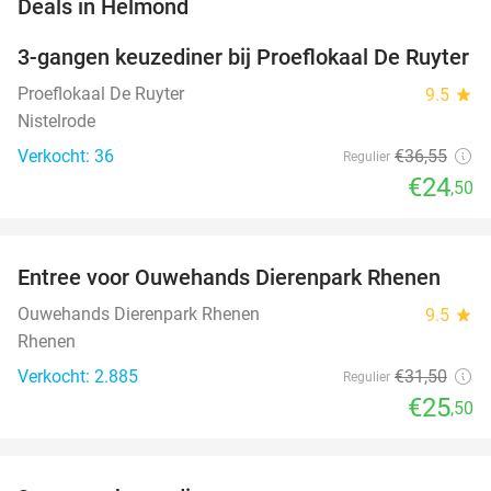
favorite_border
Deals in Helmond
3-gangen keuzediner bij Proeflokaal De Ruyter
33%
NEW
TODAY
Proeflokaal De Ruyter
9.5
star
Nistelrode
Verkocht: 36
€36
,55
Regulier
€24
,50
favorite_border
Entree voor Ouwehands Dierenpark Rhenen
19%
NEW
TODAY
Ouwehands Dierenpark Rhenen
9.5
star
Rhenen
Verkocht: 2.885
€31
,50
Regulier
€25
,50
favorite_border