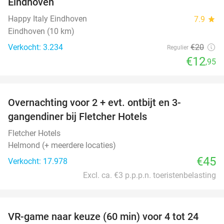
Eindhoven
Happy Italy Eindhoven
7.9
star
Eindhoven (10 km)
Verkocht: 3.234
€20
Regulier
€12
,95
favorite_border
Overnachting voor 2 + evt. ontbijt en 3-
gangendiner bij Fletcher Hotels
Fletcher Hotels
Helmond (+ meerdere locaties)
€45
Verkocht: 17.978
Excl. ca. €3 p.p.p.n. toeristenbelasting
favorite_border
VR-game naar keuze (60 min) voor 4 tot 24
35%