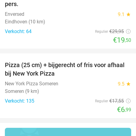
pers.
Enversed
9.1
star
Eindhoven (10 km)
Verkocht: 64
€29
,95
Regulier
€19
,50
favorite_border
Pizza (25 cm) + bijgerecht of fris voor afhaal
60%
bij New York Pizza
New York Pizza Someren
9.5
star
Someren (9 km)
Verkocht: 135
€17
,55
Regulier
€6
,99