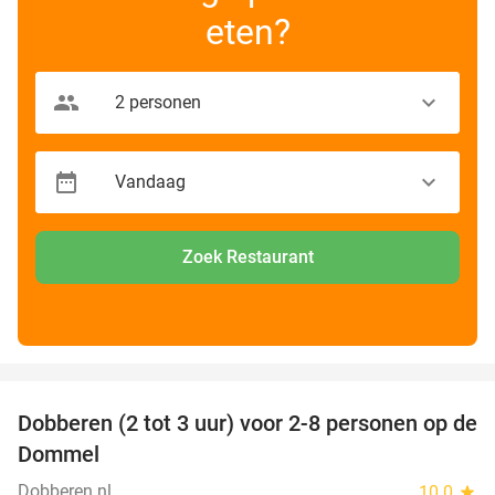
eten?
Zoek Restaurant
favorite_border
Dobberen (2 tot 3 uur) voor 2-8 personen op de
29%
Dommel
Dobberen.nl
10.0
star