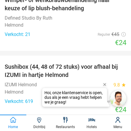
47%
keuze of lip blush-behandeling
Defined Studio By Ruth
Helmond
Verkocht: 21
€45
Regulier
€24
favorite_border
Sushibox (44, 48 of 72 stuks) voor afhaal bij
45%
IZUMI in hartje Helmond
IZUMI Helmond
9.8
star
Helmond
Verkocht: 619
€44
Regulier
€24
favorite_border
Home
Dichtbij
Restaurants
Hotels
Menu