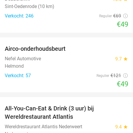
Sint-Oedenrode (10 km)
Verkocht: 246
€69
Regulier
€49
favorite_border
Airco-onderhoudsbeurt
60%
Nefel Automotive
9.7
star
Helmond
Verkocht: 57
€121
Regulier
€49
favorite_border
All-You-Can-Eat & Drink (3 uur) bij
19%
Wereldrestaurant Atlantis
Wereldrestaurant Atlantis Nederweert
9.4
star