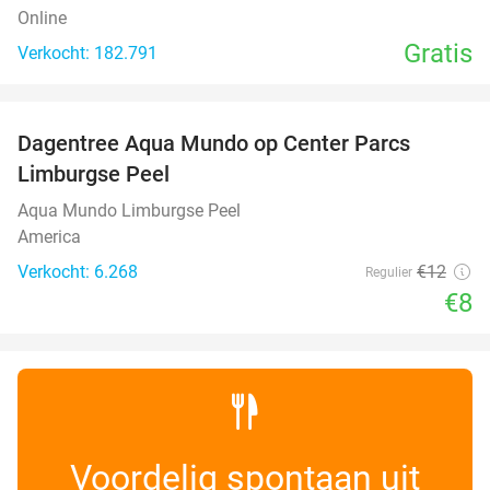
Online
Gratis
Verkocht: 182.791
favorite_border
Dagentree Aqua Mundo op Center Parcs
33%
Limburgse Peel
Aqua Mundo Limburgse Peel
America
Verkocht: 6.268
€12
Regulier
€8
Voordelig spontaan uit