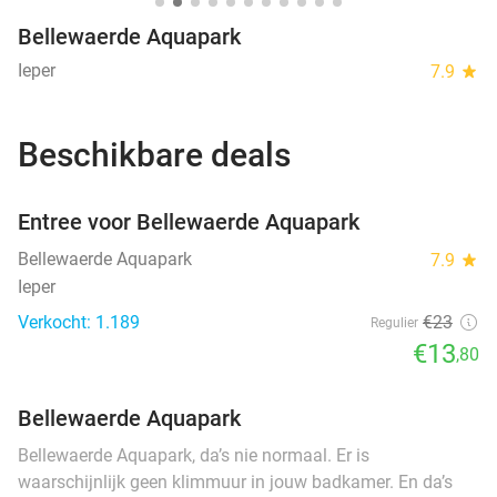
Bellewaerde Aquapark
Ieper
7.9
star
Beschikbare deals
favorite_border
Entree voor Bellewaerde Aquapark
Bellewaerde Aquapark
7.9
star
Ieper
Verkocht: 1.189
€23
Regulier
€13
,80
Bellewaerde Aquapark
Bellewaerde Aquapark, da’s nie normaal. Er is
waarschijnlijk geen klimmuur in jouw badkamer. En da’s