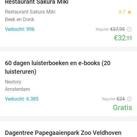
Restaurant Sakura Miki
Restaurant Sakura Miki
9.7
star
Beek en Donk
Verkocht: 996
€37
,95
Regulier
€32
,95
favorite_border
100%
60 dagen luisterboeken en e-books (20
luisteruren)
Nextory
Amsterdam
Verkocht: 6.385
€24
Regulier
Gratis
favorite_border
Dagentree Papegaaienpark Zoo Veldhoven
26%