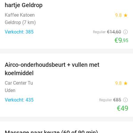
hartje Geldrop
Kaffee Katoen
9.8
star
Geldrop (7 km)
Verkocht: 385
€14
,60
Regulier
€9
,95
favorite_border
Airco-onderhoudsbeurt + vullen met
42%
koelmiddel
Car Center Tu
9.8
star
Uden
Verkocht: 435
€85
Regulier
€49
favorite_border
Massage naar keuze (60 of 90 min)