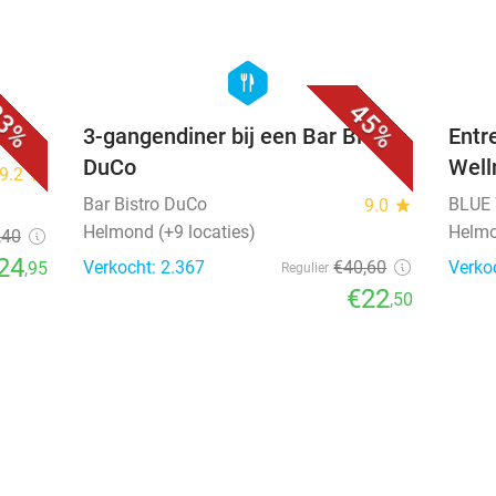
favorite_border
favorite_border
hexagon
food
3%
45%
3-gangendiner bij een Bar Bistro
Entr
DuCo
Well
9.2
star
Bar Bistro DuCo
BLUE 
9.0
star
Helmond (+9 locaties)
Helmo
,40
24
Verkocht: 2.367
€40
,60
Verko
,95
Regulier
€22
,50