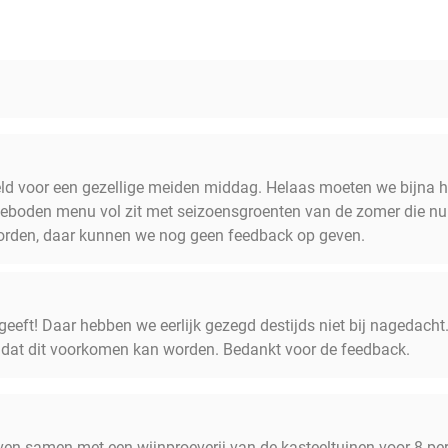
eld voor een gezellige meiden middag. Helaas moeten we bijna 
oden menu vol zit met seizoensgroenten van de zomer die nu nie
orden, daar kunnen we nog geen feedback op geven.
ngeeft! Daar hebben we eerlijk gezegd destijds niet bij nagedacht
dat dit voorkomen kan worden. Bedankt voor de feedback.
en samen met een wijnproeverij van de kasteeltuinen voor 8 pe