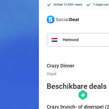
Ontdek 15.000+ deals
7 dagen per
Helmond
Crazy Dinner
Ospel
Beschikbare deals
hexagon
events
Crazy brunch- of dinerspel (