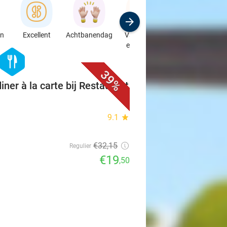
en
Excellent
Achtbanendag
Vakantie in
Speciaalzaken
eigen land
& Auto's
favorite_border
hexagon
food
39%
iner à la carte bij Restaurant
9.1
star
€32
,15
Regulier
€19
,50