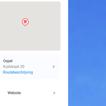
store
Ospel
Kuilstraat 20
Routebeschrijving
keyboard_arrow_right
Website