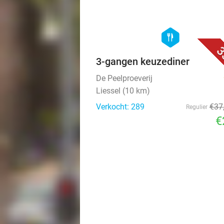
hexagon
food
3
3-gangen keuzediner
De Peelproeverij
Liessel (10 km)
Verkocht: 289
€37
Regulier
€