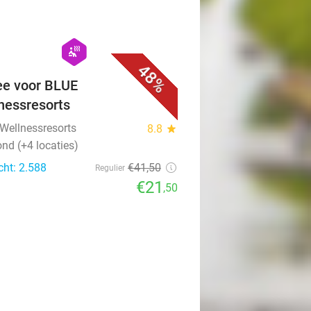
favorite_border
hexagon
wellness
48%
ee voor BLUE
nessresorts
Wellnessresorts
8.8
star
nd (+4 locaties)
cht: 2.588
€41
,50
Regulier
€21
,50