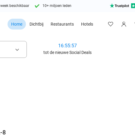
 week beschikbaar
10+ miljoen leden
Home
Dichtbij
Restaurants
Hotels
16:55:56
keyboard_arrow_down
tot de nieuwe Social Deals
favorite_border
2-8