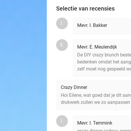
Selectie van recensies
I.
Mevr. I. Bakker
E.
Mevr. E. Meulendijk
De DIY crazy brunch best
bedenken omdat het aangeb
zelf moet nog gespeeld w
Crazy Dinner
Hoi Eilene, wat goed dat je dit aa
drukwerk zullen we zo aanpassen 
I.
Mevr. I. Temmink
crazy dinner cadeau gegev