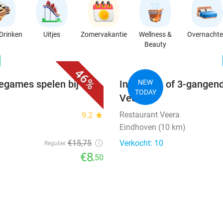
Drinken
Uitjes
Zomervakantie
Wellness &
Overnacht
Beauty
favorite_border
n
46%
degames spelen bij
Indiaas 2- of 3-gangend
NEW
TODAY
Veera
Restaurant Veera
9.2
star
Eindhoven (10 km)
€15
,75
Verkocht: 10
Regulier
€8
,50