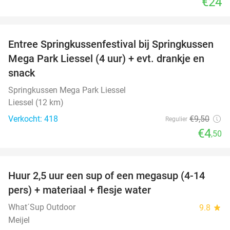
€24
favorite_border
Entree Springkussenfestival bij Springkussen
53%
Mega Park Liessel (4 uur) + evt. drankje en
snack
Springkussen Mega Park Liessel
Liessel (12 km)
Verkocht: 418
€9
,50
Regulier
€4
,50
favorite_border
Huur 2,5 uur een sup of een megasup (4-14
31%
pers) + materiaal + flesje water
What´Sup Outdoor
9.8
star
Meijel