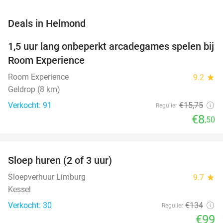
favorite_border
Deals in Helmond
1,5 uur lang onbeperkt arcadegames spelen bij
46%
Room Experience
Room Experience
9.2
star
Geldrop (8 km)
Verkocht: 91
€15
,75
Regulier
€8
,50
favorite_border
Sloep huren (2 of 3 uur)
26%
NEW
TODAY
Sloepverhuur Limburg
9.7
star
Kessel
Verkocht: 30
€134
Regulier
€99