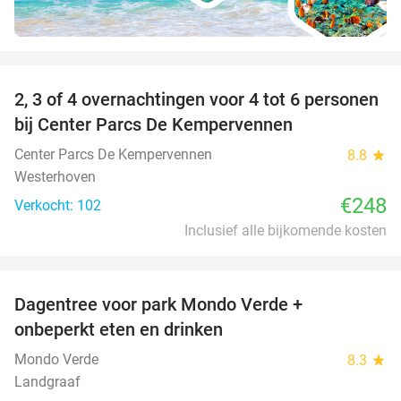
favorite_border
2, 3 of 4 overnachtingen voor 4 tot 6 personen
bij Center Parcs De Kempervennen
Center Parcs De Kempervennen
8.8
star
Westerhoven
€248
Verkocht: 102
Inclusief alle bijkomende kosten
favorite_border
Dagentree voor park Mondo Verde +
25%
onbeperkt eten en drinken
Mondo Verde
8.3
star
Landgraaf