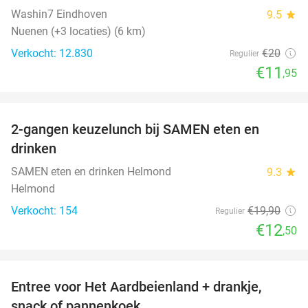
Washin7 Eindhoven
9.5
star
Nuenen (+3 locaties) (6 km)
Verkocht: 12.830
€20
Regulier
€11
,95
favorite_border
2-gangen keuzelunch bij SAMEN eten en
37%
drinken
SAMEN eten en drinken Helmond
9.3
star
Helmond
Verkocht: 154
€19
,90
Regulier
€12
,50
favorite_border
Entree voor Het Aardbeienland + drankje,
47%
snack of pannenkoek