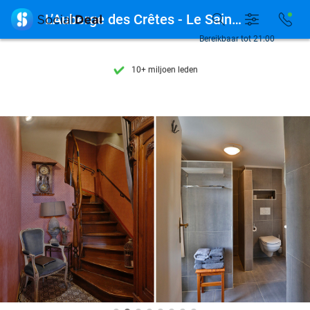
Ontdek 15.000+ deals

L’Auberge des Crêtes - Le Saint Paulien
7 dagen per week beschikbaar
Bereikbaar tot 21:00
10+ miljoen leden
9,4
op basis van
206.200 reviews
Ontdek 15.000+ deals
7 dagen per week beschikbaar
10+ miljoen leden