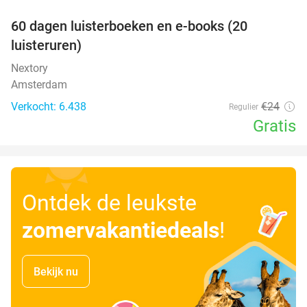
100%
60 dagen luisterboeken en e-books (20
luisteruren)
Nextory
Amsterdam
Verkocht: 6.438
€24
Regulier
Gratis
Ontdek de leukste
zomervakantiedeals
!
Bekijk nu