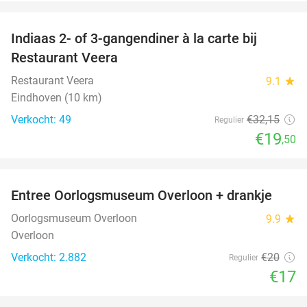
favorite_border
Indiaas 2- of 3-gangendiner à la carte bij
39%
Restaurant Veera
Restaurant Veera
9.1
star
Eindhoven (10 km)
Verkocht: 49
€32
,15
Regulier
€19
,50
favorite_border
Entree Oorlogsmuseum Overloon + drankje
15%
Oorlogsmuseum Overloon
9.9
star
Overloon
Verkocht: 2.882
€20
Regulier
€17
favorite_border