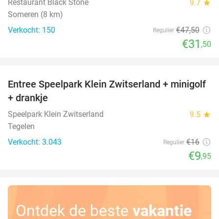
Restaurant Black Stone
9.7
star
Someren (8 km)
Verkocht: 150
€47
,50
Regulier
€31
,50
favorite_border
Entree Speelpark Klein Zwitserland + minigolf
38%
+ drankje
Speelpark Klein Zwitserland
9.5
star
Tegelen
Verkocht: 3.043
€16
Regulier
€9
,95
Ontdek de beste
vakantie