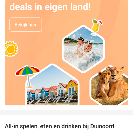
deals in eigen land
!
Bekijk hier
favorite_border
All-in spelen, eten en drinken bij Duinoord
19%