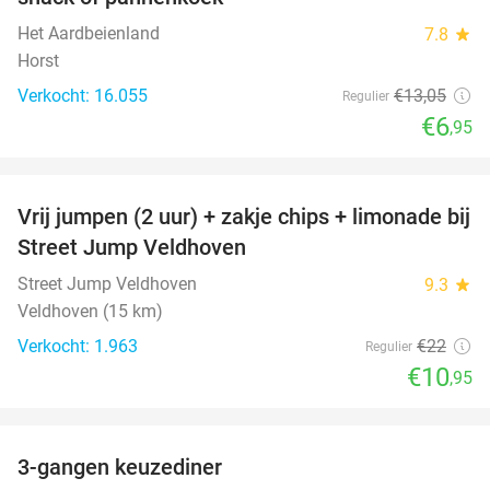
Het Aardbeienland
7.8
star
Horst
Verkocht: 16.055
€13
,05
Regulier
€6
,95
favorite_border
Vrij jumpen (2 uur) + zakje chips + limonade bij
50%
Street Jump Veldhoven
Street Jump Veldhoven
9.3
star
Veldhoven (15 km)
Verkocht: 1.963
€22
Regulier
€10
,95
favorite_border
3-gangen keuzediner
33%