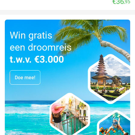
€36
,95
Win gratis
een droomreis
t.w.v. €3.000
Doe mee!