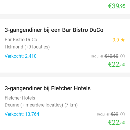
€39
,95
favorite_border
3-gangendiner bij een Bar Bistro DuCo
45%
Bar Bistro DuCo
9.0
star
Helmond (+9 locaties)
Verkocht: 2.410
€40
,60
Regulier
€22
,50
favorite_border
3-gangendiner bij Fletcher Hotels
42%
Fletcher Hotels
Deurne (+ meerdere locaties) (7 km)
Verkocht: 13.764
€39
Regulier
€22
,50