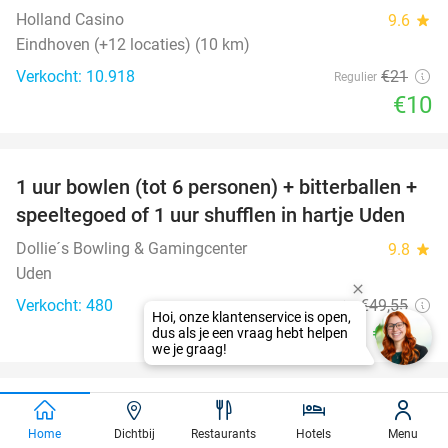
Holland Casino
9.6
star
Eindhoven (+12 locaties) (10 km)
Verkocht: 10.918
€21
Regulier
€10
favorite_border
1 uur bowlen (tot 6 personen) + bitterballen +
55%
speeltegoed of 1 uur shufflen in hartje Uden
Dollie´s Bowling & Gamingcenter
9.8
star
Uden
Verkocht: 480
€49
,55
Regulier
€22
,50
favorite_border
Ontspanningsmassage (30 of 60 min)
55%
Home
Dichtbij
Restaurants
Hotels
Menu