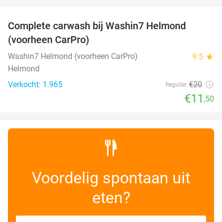
favorite_border
Complete carwash bij Washin7 Helmond
43%
(voorheen CarPro)
Washin7 Helmond (voorheen CarPro)
9.5
star
Helmond
Verkocht: 1.965
€20
Regulier
€11
,50
Voordelig spontaan uit
eten?