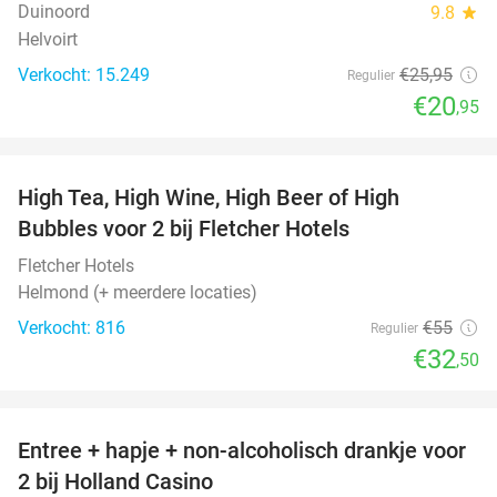
Duinoord
9.8
star
Helvoirt
Verkocht: 15.249
€25
,95
Regulier
€20
,95
favorite_border
High Tea, High Wine, High Beer of High
41%
Bubbles voor 2 bij Fletcher Hotels
Fletcher Hotels
Helmond (+ meerdere locaties)
Verkocht: 816
€55
Regulier
€32
,50
favorite_border
Entree + hapje + non-alcoholisch drankje voor
52%
2 bij Holland Casino