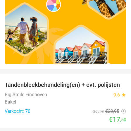
favorite_border
Tandenbleekbehandeling(en) + evt. polijsten
42%
Big Smile Eindhoven
9.6
star
Bakel
Verkocht: 70
€29
,95
Regulier
€17
,50
favorite_border