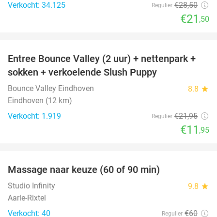
Verkocht: 34.125
€28
,50
Regulier
€21
,50
favorite_border
Entree Bounce Valley (2 uur) + nettenpark +
46%
sokken + verkoelende Slush Puppy
Bounce Valley Eindhoven
8.8
star
Eindhoven (12 km)
Verkocht: 1.919
€21
,95
Regulier
€11
,95
favorite_border
Massage naar keuze (60 of 90 min)
33%
Studio Infinity
9.8
star
Aarle-Rixtel
Verkocht: 40
€60
Regulier