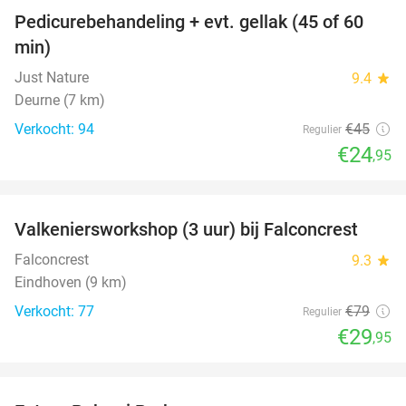
Pedicurebehandeling + evt. gellak (45 of 60
45%
min)
Just Nature
9.4
star
Deurne (7 km)
Verkocht: 94
€45
Regulier
€24
,95
favorite_border
Valkeniersworkshop (3 uur) bij Falconcrest
62%
Falconcrest
9.3
star
Eindhoven (9 km)
Verkocht: 77
€79
Regulier
€29
,95
favorite_border