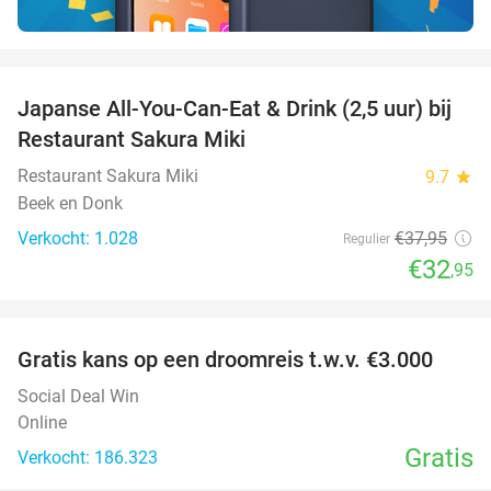
favorite_border
Japanse All-You-Can-Eat & Drink (2,5 uur) bij
13%
Restaurant Sakura Miki
Restaurant Sakura Miki
9.7
star
Beek en Donk
Verkocht: 1.028
€37
,95
Regulier
€32
,95
favorite_border
Gratis kans op een droomreis t.w.v. €3.000
Social Deal Win
Online
Gratis
Verkocht: 186.323