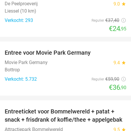
De Peelproeverij
9.0
star
Liessel (10 km)
Verkocht: 293
€37
,40
Regulier
€24
,95
favorite_border
Entree voor Movie Park Germany
38%
Movie Park Germany
9.4
star
Bottrop
Verkocht: 5.732
€59
,90
Regulier
€36
,90
favorite_border
Entreeticket voor Bommelwereld + patat +
23%
snack + frisdrank of koffie/thee + appelgebak
Attractiepark Bommelwereld
9.5
star