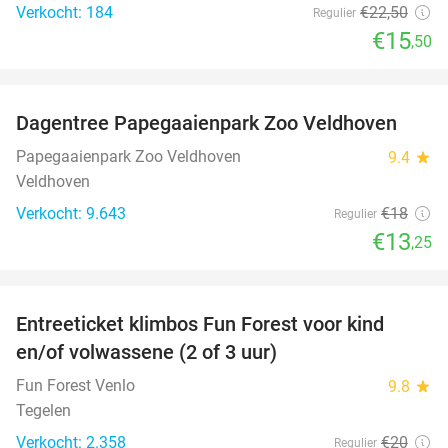
Verkocht: 184
€22
,50
Regulier
€15
,50
favorite_border
Dagentree Papegaaienpark Zoo Veldhoven
26%
Papegaaienpark Zoo Veldhoven
9.4
star
Veldhoven
Verkocht: 9.643
€18
Regulier
€13
,25
favorite_border
Entreeticket klimbos Fun Forest voor kind
20%
en/of volwassene (2 of 3 uur)
Fun Forest Venlo
9.8
star
Tegelen
Verkocht: 2.358
€20
Regulier