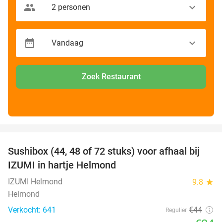
Zoek Restaurant
favorite_border
Sushibox (44, 48 of 72 stuks) voor afhaal bij
45%
IZUMI in hartje Helmond
IZUMI Helmond
9.8
star
Helmond
Verkocht: 641
€44
Regulier