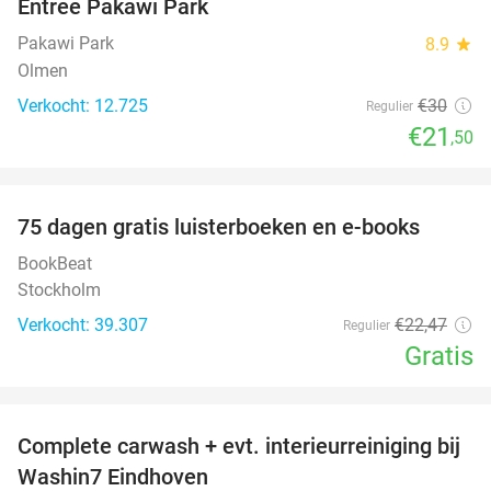
Entree Pakawi Park
28%
Pakawi Park
8.9
star
Olmen
Verkocht: 12.725
€30
Regulier
€21
,50
favorite_border
100%
75 dagen gratis luisterboeken en e-books
BookBeat
Stockholm
Verkocht: 39.307
€22
,47
Regulier
Gratis
favorite_border
Complete carwash + evt. interieurreiniging bij
40%
Washin7 Eindhoven