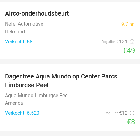
Airco-onderhoudsbeurt
60%
Nefel Automotive
9.7
star
Helmond
Verkocht: 58
€121
Regulier
€49
favorite_border
Dagentree Aqua Mundo op Center Parcs
33%
Limburgse Peel
Aqua Mundo Limburgse Peel
America
Verkocht: 6.520
€12
Regulier
€8
favorite_border