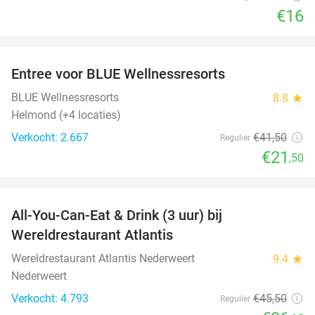
€16
favorite_border
Entree voor BLUE Wellnessresorts
48%
BLUE Wellnessresorts
8.8
star
Helmond (+4 locaties)
Verkocht: 2.667
€41
,50
Regulier
€21
,50
favorite_border
All-You-Can-Eat & Drink (3 uur) bij
19%
Wereldrestaurant Atlantis
Wereldrestaurant Atlantis Nederweert
9.4
star
Nederweert
Verkocht: 4.793
€45
,50
Regulier