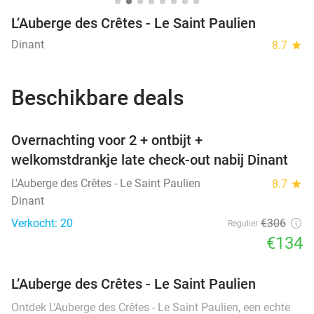
L’Auberge des Crêtes - Le Saint Paulien
Dinant
8.7
star
Beschikbare deals
favorite_border
Overnachting voor 2 + ontbijt +
welkomstdrankje late check-out nabij Dinant
L'Auberge des Crêtes - Le Saint Paulien
8.7
star
Dinant
Verkocht: 20
€306
Regulier
€134
L’Auberge des Crêtes - Le Saint Paulien
Ontdek L'Auberge des Crêtes - Le Saint Paulien, een echte