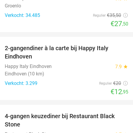
Groenlo
Verkocht: 34.485
€35
,50
Regulier
€27
,50
favorite_border
2-gangendiner à la carte bij Happy Italy
35%
Eindhoven
Happy Italy Eindhoven
7.9
star
Eindhoven (10 km)
Verkocht: 3.299
€20
Regulier
€12
,95
favorite_border
4-gangen keuzediner bij Restaurant Black
34%
Stone