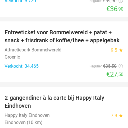
Verkocht: 5.720
€59
,90
Regulier
€36
,90
favorite_border
Entreeticket voor Bommelwereld + patat +
23%
snack + frisdrank of koffie/thee + appelgebak
Attractiepark Bommelwereld
9.5
star
Groenlo
Verkocht: 34.465
€35
,50
Regulier
€27
,50
favorite_border
2-gangendiner à la carte bij Happy Italy
35%
Eindhoven
Happy Italy Eindhoven
7.9
star
Eindhoven (10 km)