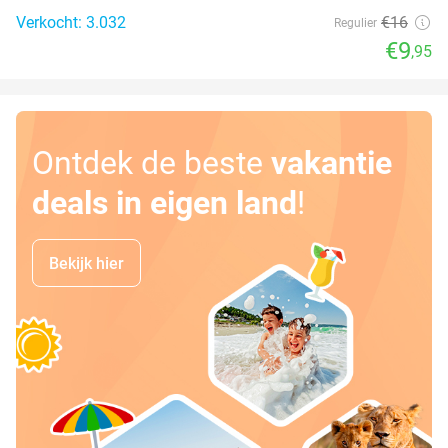
Verkocht: 3.032
€16
Regulier
€9
,95
Ontdek de beste
vakantie
deals in eigen land
!
Bekijk hier