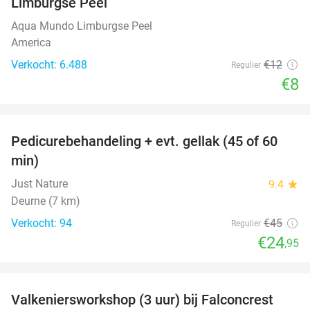
Limburgse Peel
Aqua Mundo Limburgse Peel
America
Verkocht: 6.488
€12
Regulier
€8
favorite_border
Pedicurebehandeling + evt. gellak (45 of 60
45%
min)
Just Nature
9.4
star
Deurne (7 km)
Verkocht: 94
€45
Regulier
€24
,95
favorite_border
Valkeniersworkshop (3 uur) bij Falconcrest
62%