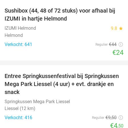
Sushibox (44, 48 of 72 stuks) voor afhaal bij
45%
IZUMI in hartje Helmond
IZUMI Helmond
9.8
star
Helmond
Verkocht: 641
€44
Regulier
€24
favorite_border
Entree Springkussenfestival bij Springkussen
53%
Mega Park Liessel (4 uur) + evt. drankje en
snack
Springkussen Mega Park Liessel
Liessel (12 km)
Verkocht: 416
€9
,50
Regulier
€4
,50