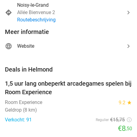
Noisy-le-Grand
Allée Bienvenue 2
Routebeschrijving
Meer informatie
Website
favorite_border
Deals in Helmond
1,5 uur lang onbeperkt arcadegames spelen bij
46%
Room Experience
Room Experience
9.2
star
Geldrop (8 km)
Verkocht: 91
€15
,75
Regulier
€8
,50