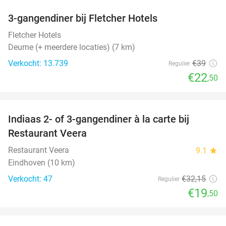
3-gangendiner bij Fletcher Hotels
42%
Fletcher Hotels
Deurne (+ meerdere locaties) (7 km)
Verkocht: 13.739
€39
Regulier
€22
,50
favorite_border
Indiaas 2- of 3-gangendiner à la carte bij
39%
Restaurant Veera
Restaurant Veera
9.1
star
Eindhoven (10 km)
Verkocht: 47
€32
,15
Regulier
€19
,50
favorite_border