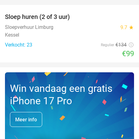
favorite_border
Sloep huren (2 of 3 uur)
26%
NEW
TODAY
Sloepverhuur Limburg
9.7
star
Kessel
Verkocht: 23
€134
Regulier
€99
Win vandaag een gratis
iPhone 17 Pro
Meer info