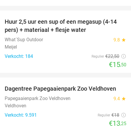
favorite_border
Huur 2,5 uur een sup of een megasup (4-14
31%
pers) + materiaal + flesje water
What´Sup Outdoor
9.8
star
Meijel
Verkocht: 184
€22
,50
Regulier
€15
,50
favorite_border
Dagentree Papegaaienpark Zoo Veldhoven
26%
Papegaaienpark Zoo Veldhoven
9.4
star
Veldhoven
Verkocht: 9.591
€18
Regulier
€13
,25