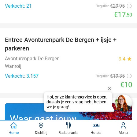
Verkocht: 21
€29
,95
Regulier
€17
,50
favorite_border
Entree Avonturenpark De Bergen + ijsje +
48%
parkeren
Avonturenpark De Bergen
9.4
star
Wanroij
Verkocht: 3.157
€19
,35
Regulier
€10
Waar gaat jouw
gratis droomreis
Home
Dichtbij
Restaurants
Hotels
Menu