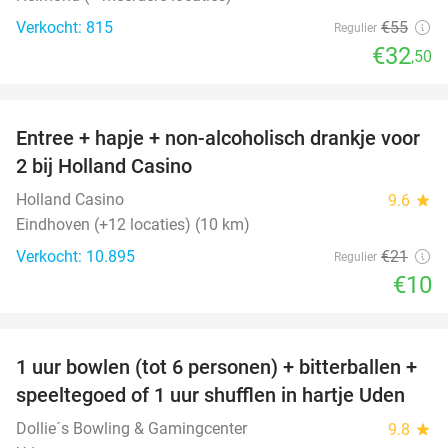
Verkocht: 815
€55
Regulier
€32
,50
favorite_border
Entree + hapje + non-alcoholisch drankje voor
52%
2 bij Holland Casino
Holland Casino
9.6
star
Eindhoven (+12 locaties) (10 km)
Verkocht: 10.895
€21
Regulier
€10
favorite_border
1 uur bowlen (tot 6 personen) + bitterballen +
55%
speeltegoed of 1 uur shufflen in hartje Uden
Dollie´s Bowling & Gamingcenter
9.8
star