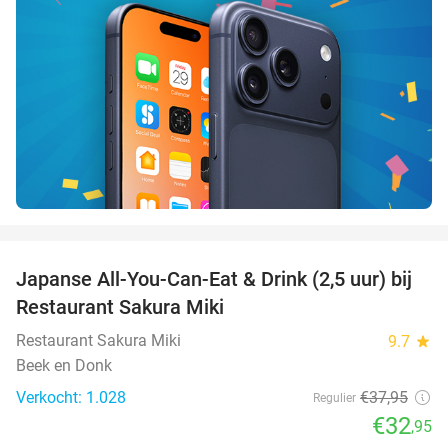
favorite_border
Japanse All-You-Can-Eat & Drink (2,5 uur) bij
13%
Restaurant Sakura Miki
Restaurant Sakura Miki
9.7
star
Beek en Donk
Verkocht: 1.028
€37
,95
Regulier
€32
,95