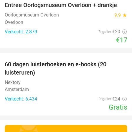
Entree Oorlogsmuseum Overloon + drankje
15%
Oorlogsmuseum Overloon
9.9
star
Overloon
Verkocht: 2.879
€20
Regulier
€17
favorite_border
100%
60 dagen luisterboeken en e-books (20
luisteruren)
Nextory
Amsterdam
Verkocht: 6.434
€24
Regulier
Gratis