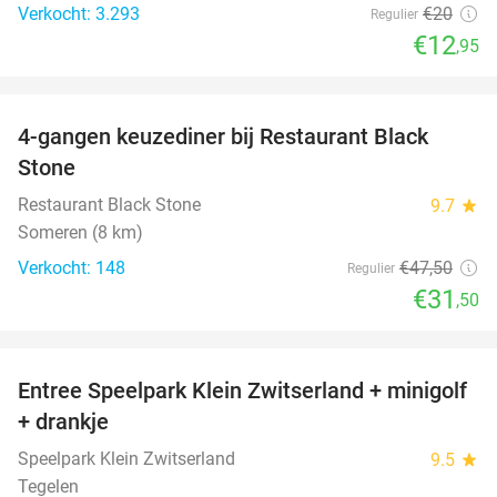
Verkocht: 3.293
€20
Regulier
€12
,95
favorite_border
4-gangen keuzediner bij Restaurant Black
34%
Stone
Restaurant Black Stone
9.7
star
Someren (8 km)
Verkocht: 148
€47
,50
Regulier
€31
,50
favorite_border
Entree Speelpark Klein Zwitserland + minigolf
38%
+ drankje
Speelpark Klein Zwitserland
9.5
star
Tegelen