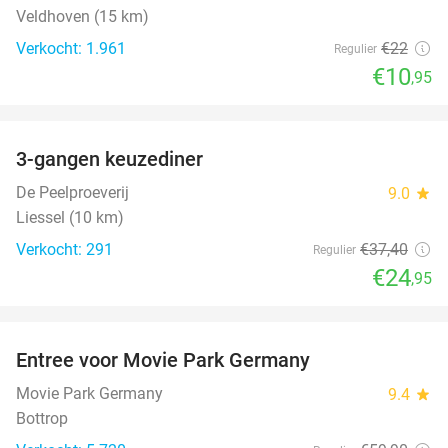
Veldhoven (15 km)
Verkocht: 1.961
€22
Regulier
€10
,95
favorite_border
3-gangen keuzediner
33%
De Peelproeverij
9.0
star
Liessel (10 km)
Verkocht: 291
€37
,40
Regulier
€24
,95
favorite_border
Entree voor Movie Park Germany
38%
Movie Park Germany
9.4
star
Bottrop