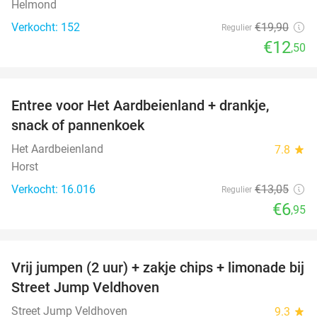
Helmond
Verkocht: 152
€19
,90
Regulier
€12
,50
favorite_border
Entree voor Het Aardbeienland + drankje,
47%
snack of pannenkoek
Het Aardbeienland
7.8
star
Horst
Verkocht: 16.016
€13
,05
Regulier
€6
,95
favorite_border
Vrij jumpen (2 uur) + zakje chips + limonade bij
50%
Street Jump Veldhoven
Street Jump Veldhoven
9.3
star