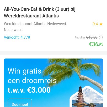
All-You-Can-Eat & Drink (3 uur) bij
19%
Wereldrestaurant Atlantis
Wereldrestaurant Atlantis Nederweert
9.4
star
Nederweert
Verkocht: 4.779
€45
,50
Regulier
€36
,95
Win gratis
een droomreis
t.w.v. €3.000
Doe mee!