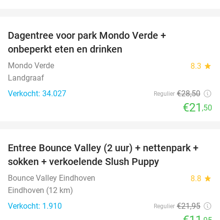
favorite_border
Dagentree voor park Mondo Verde +
25%
onbeperkt eten en drinken
Mondo Verde
8.3
star
Landgraaf
Verkocht: 34.027
€28
,50
Regulier
€21
,50
favorite_border
Entree Bounce Valley (2 uur) + nettenpark +
46%
sokken + verkoelende Slush Puppy
Bounce Valley Eindhoven
8.8
star
Eindhoven (12 km)
Verkocht: 1.910
€21
,95
Regulier
€11