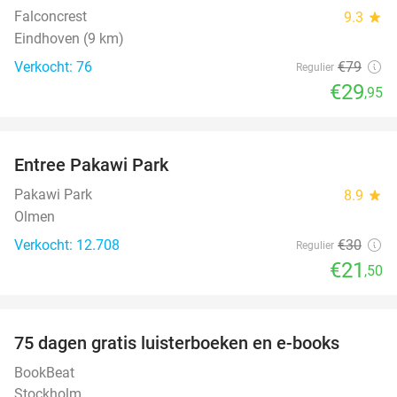
Falconcrest
9.3
star
Eindhoven (9 km)
Verkocht: 76
€79
Regulier
€29
,95
favorite_border
Entree Pakawi Park
28%
Pakawi Park
8.9
star
Olmen
Verkocht: 12.708
€30
Regulier
€21
,50
favorite_border
100%
75 dagen gratis luisterboeken en e-books
BookBeat
Stockholm