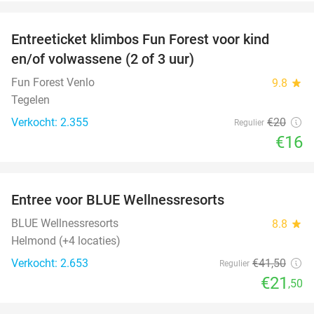
favorite_border
Entreeticket klimbos Fun Forest voor kind
20%
en/of volwassene (2 of 3 uur)
Fun Forest Venlo
9.8
star
Tegelen
Verkocht: 2.355
€20
Regulier
€16
favorite_border
Entree voor BLUE Wellnessresorts
48%
BLUE Wellnessresorts
8.8
star
Helmond (+4 locaties)
Verkocht: 2.653
€41
,50
Regulier
€21
,50
favorite_border