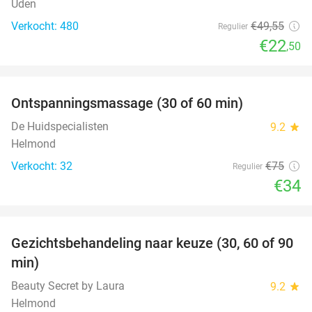
Uden
Verkocht: 480
€49
,55
Regulier
€22
,50
favorite_border
Ontspanningsmassage (30 of 60 min)
55%
De Huidspecialisten
9.2
star
Helmond
Verkocht: 32
€75
Regulier
€34
favorite_border
Gezichtsbehandeling naar keuze (30, 60 of 90
42%
min)
Beauty Secret by Laura
9.2
star
Helmond