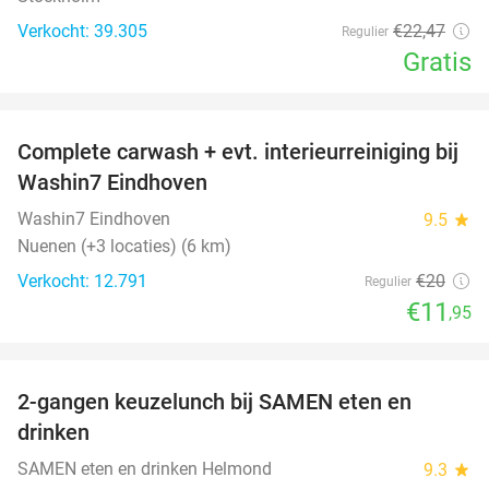
Verkocht: 39.305
€22
,47
Regulier
Gratis
favorite_border
Complete carwash + evt. interieurreiniging bij
40%
Washin7 Eindhoven
Washin7 Eindhoven
9.5
star
Nuenen (+3 locaties) (6 km)
Verkocht: 12.791
€20
Regulier
€11
,95
favorite_border
2-gangen keuzelunch bij SAMEN eten en
37%
drinken
SAMEN eten en drinken Helmond
9.3
star