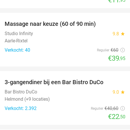
,95
favorite_border
Massage naar keuze (60 of 90 min)
33%
Studio Infinity
9.8
star
Aarle-Rixtel
Verkocht: 40
€60
Regulier
€39
,95
favorite_border
3-gangendiner bij een Bar Bistro DuCo
45%
Bar Bistro DuCo
9.0
star
Helmond (+9 locaties)
Verkocht: 2.392
€40
,60
Regulier
€22
,50
favorite_border