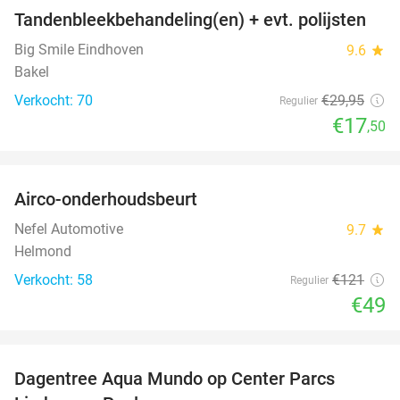
Tandenbleekbehandeling(en) + evt. polijsten
42%
Big Smile Eindhoven
9.6
star
Bakel
Verkocht: 70
€29
,95
Regulier
€17
,50
favorite_border
Airco-onderhoudsbeurt
60%
Nefel Automotive
9.7
star
Helmond
Verkocht: 58
€121
Regulier
€49
favorite_border
Dagentree Aqua Mundo op Center Parcs
33%