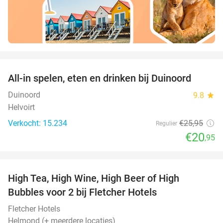
favorite_border
All-in spelen, eten en drinken bij Duinoord
19%
Duinoord
9.8
star
Helvoirt
Verkocht: 15.234
€25
,95
Regulier
€20
,95
favorite_border
High Tea, High Wine, High Beer of High
41%
Bubbles voor 2 bij Fletcher Hotels
Fletcher Hotels
Helmond (+ meerdere locaties)