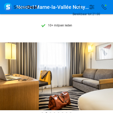
Ontdek 15.000+ deals

Novotel Marne-la-Vallée Noisy-le-Grand
7 dagen per week beschikbaar
Bereikbaar tot 21:00
10+ miljoen leden
9,4
op basis van
206.160 reviews
Ontdek 15.000+ deals
7 dagen per week beschikbaar
10+ miljoen leden