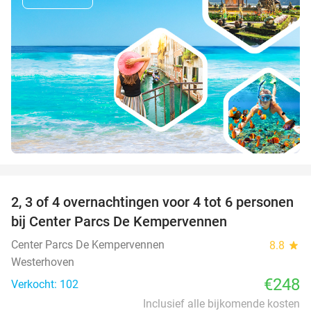
favorite_border
2, 3 of 4 overnachtingen voor 4 tot 6 personen
bij Center Parcs De Kempervennen
Center Parcs De Kempervennen
8.8
star
Westerhoven
€248
Verkocht: 102
Inclusief alle bijkomende kosten