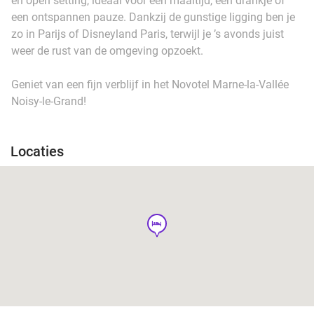
en open setting, ideaal voor een maaltijd, een drankje of
een ontspannen pauze. Dankzij de gunstige ligging ben je
zo in Parijs of Disneyland Paris, terwijl je ’s avonds juist
weer de rust van de omgeving opzoekt.
Geniet van een fijn verblijf in het Novotel Marne-la-Vallée
Noisy-le-Grand!
Locaties
hotel