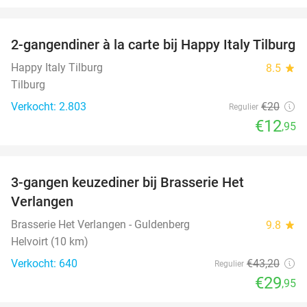
favorite_border
2-gangendiner à la carte bij Happy Italy Tilburg
35%
Happy Italy Tilburg
8.5
star
Tilburg
Verkocht: 2.803
€20
Regulier
€12
,95
favorite_border
3-gangen keuzediner bij Brasserie Het
31%
Verlangen
Brasserie Het Verlangen - Guldenberg
9.8
star
Helvoirt (10 km)
Verkocht: 640
€43
,20
Regulier
€29
,95