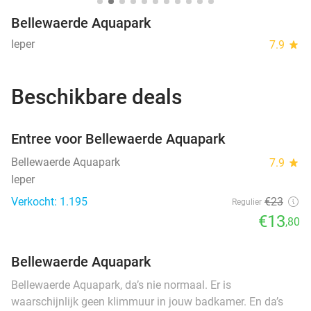
Bellewaerde Aquapark
Ieper
7.9
star
Beschikbare deals
favorite_border
Entree voor Bellewaerde Aquapark
Bellewaerde Aquapark
7.9
star
Ieper
Verkocht: 1.195
€23
Regulier
€13
,80
Bellewaerde Aquapark
Bellewaerde Aquapark, da’s nie normaal. Er is
waarschijnlijk geen klimmuur in jouw badkamer. En da’s