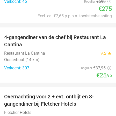
Verkocht: 46
€590
Regulier
€275
Excl. ca. €2,65 p.p.p.n. toeristenbelasting
favorite_border
4-gangendiner van de chef bij Restaurant La
32%
Cantina
Restaurant La Cantina
9.5
star
Oosterhout (14 km)
Verkocht: 307
€37
,95
Regulier
€25
,95
favorite_border
Overnachting voor 2 + evt. ontbijt en 3-
gangendiner bij Fletcher Hotels
Fletcher Hotels