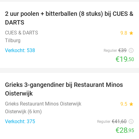
2 uur poolen + bitterballen (8 stuks) bij CUES &
50%
DARTS
CUES & DARTS
9.8
star
Tilburg
Verkocht: 538
€39
Regulier
€19
,50
favorite_border
Grieks 3-gangendiner bij Restaurant Minos
30%
Oisterwijk
Grieks Restaurant Minos Oisterwijk
9.5
star
Oisterwijk (6 km)
Verkocht: 375
€41
,60
Regulier
€28
,95