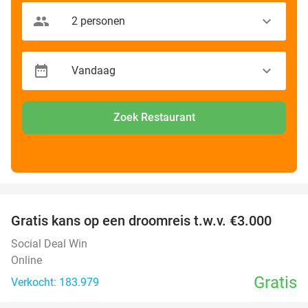
Zoek Restaurant
favorite_border
Gratis kans op een droomreis t.w.v. €3.000
Social Deal Win
Online
Gratis
Verkocht: 183.979
favorite_border