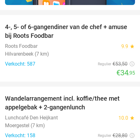
favorite_border
4-, 5- of 6-gangendiner van de chef + amuse
35%
bij Roots Foodbar
Roots Foodbar
9.9
star
Hilvarenbeek (7 km)
Verkocht: 587
€53
,50
Regulier
€34
,95
favorite_border
Wandelarrangement incl. koffie/thee met
48%
appelgebak + 2-gangenlunch
Lunchcafé Den Heijkant
10.0
star
Moergestel (7 km)
Verkocht: 158
€28
,80
Regulier