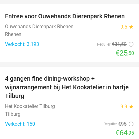
favorite_border
Entree voor Ouwehands Dierenpark Rhenen
19%
Ouwehands Dierenpark Rhenen
9.5
star
Rhenen
Verkocht: 3.193
€31
,50
Regulier
€25
,50
favorite_border
4 gangen fine dining-workshop +
32%
wijnarrangement bij Het Kookatelier in hartje
Tilburg
Het Kookatelier Tilburg
9.9
star
Tilburg
Verkocht: 150
€95
Regulier
€64
,95