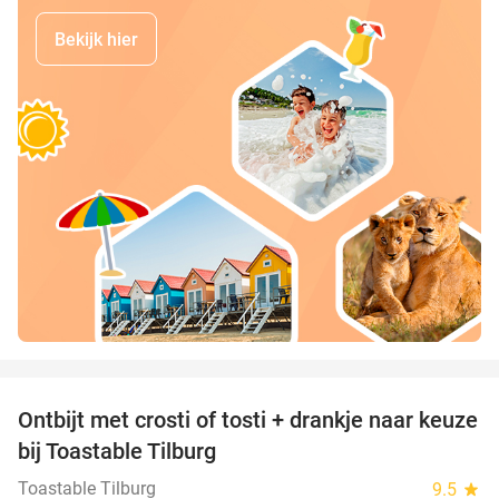
Bekijk hier
favorite_border
Ontbijt met crosti of tosti + drankje naar keuze
38%
bij Toastable Tilburg
Toastable Tilburg
9.5
star