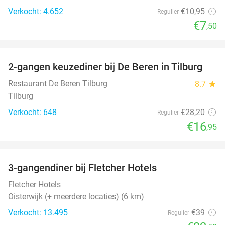
Verkocht: 4.652
€10
,95
Regulier
€7
,50
favorite_border
2-gangen keuzediner bij De Beren in Tilburg
40%
Restaurant De Beren Tilburg
8.7
star
Tilburg
Verkocht: 648
€28
,20
Regulier
€16
,95
favorite_border
3-gangendiner bij Fletcher Hotels
42%
Fletcher Hotels
Oisterwijk (+ meerdere locaties) (6 km)
Verkocht: 13.495
€39
Regulier