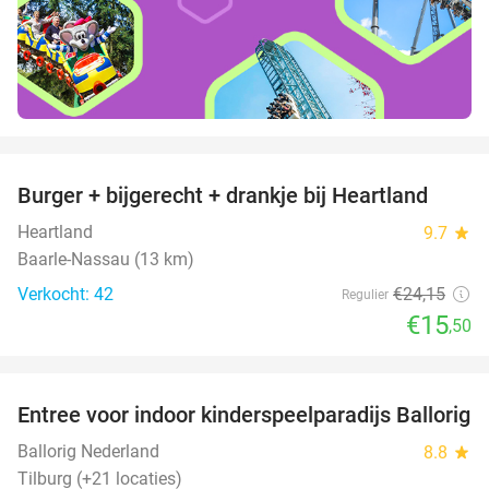
favorite_border
Burger + bijgerecht + drankje bij Heartland
36%
Heartland
9.7
star
Baarle-Nassau (13 km)
Verkocht: 42
€24
,15
Regulier
€15
,50
favorite_border
Entree voor indoor kinderspeelparadijs Ballorig
32%
Ballorig Nederland
8.8
star
Tilburg (+21 locaties)