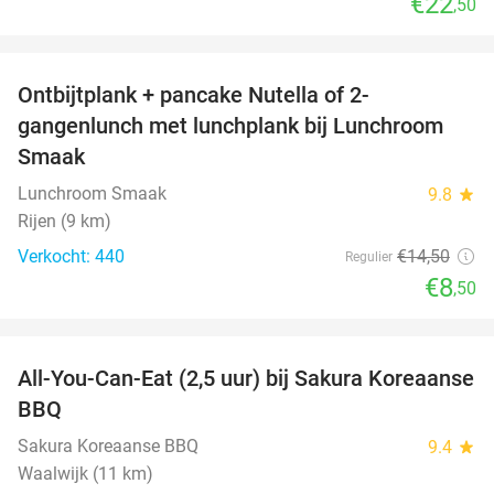
€22
,50
favorite_border
Ontbijtplank + pancake Nutella of 2-
41%
gangenlunch met lunchplank bij Lunchroom
Smaak
Lunchroom Smaak
9.8
star
Rijen (9 km)
Verkocht: 440
€14
,50
Regulier
€8
,50
favorite_border
All-You-Can-Eat (2,5 uur) bij Sakura Koreaanse
19%
BBQ
Sakura Koreaanse BBQ
9.4
star
Waalwijk (11 km)