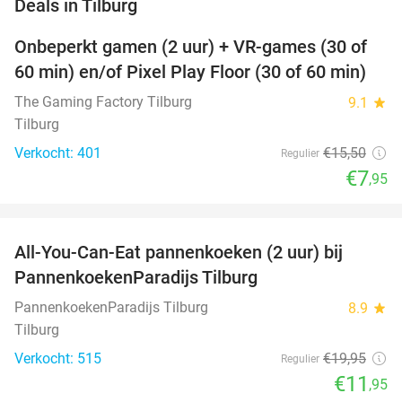
favorite_border
Deals in Tilburg
Onbeperkt gamen (2 uur) + VR-games (30 of
49%
60 min) en/of Pixel Play Floor (30 of 60 min)
The Gaming Factory Tilburg
9.1
star
Tilburg
Verkocht: 401
€15
,50
Regulier
€7
,95
favorite_border
All-You-Can-Eat pannenkoeken (2 uur) bij
40%
PannenkoekenParadijs Tilburg
PannenkoekenParadijs Tilburg
8.9
star
Tilburg
Verkocht: 515
€19
,95
Regulier
€11
,95