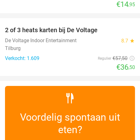
€14
,95
favorite_border
2 of 3 heats karten bij De Voltage
37%
De Voltage Indoor Entertainment
8.7
star
Tilburg
Verkocht: 1.609
€57
,50
Regulier
€36
,50
Voordelig spontaan uit
eten?