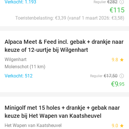
Verkocht: 1.193
€282
Regulier
€115
Toeristenbelasting: €3,39 (vanaf 1 maart 2026: €3,58)
favorite_border
Alpaca Meet & Feed incl. gebak + drankje naar
43%
keuze of 12-uurtje bij Wilgenhart
Wilgenhart
9.8
star
Molenschot (11 km)
Verkocht: 512
€17
,50
Regulier
€9
,95
favorite_border
Minigolf met 15 holes + drankje + gebak naar
41%
keuze bij Het Wapen van Kaatsheuvel
Het Wapen van Kaatsheuvel
9.0
star