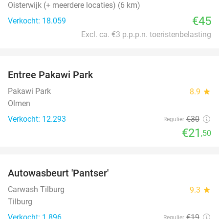
Oisterwijk (+ meerdere locaties) (6 km)
€45
Verkocht: 18.059
Excl. ca. €3 p.p.p.n. toeristenbelasting
favorite_border
Entree Pakawi Park
28%
Pakawi Park
8.9
star
Olmen
Verkocht: 12.293
€30
Regulier
€21
,50
favorite_border
Autowasbeurt 'Pantser'
45%
Carwash Tilburg
9.3
star
Tilburg
Verkocht: 1.896
€19
Regulier