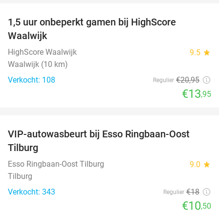
1,5 uur onbeperkt gamen bij HighScore
33%
Waalwijk
HighScore Waalwijk
9.5
star
Waalwijk (10 km)
Verkocht: 108
€20
,95
Regulier
€13
,95
favorite_border
VIP-autowasbeurt bij Esso Ringbaan-Oost
42%
Tilburg
Esso Ringbaan-Oost Tilburg
9.0
star
Tilburg
Verkocht: 343
€18
Regulier
€10
,50