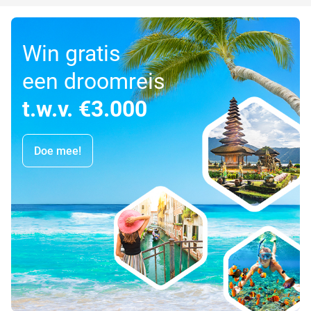
Win gratis
een droomreis
t.w.v. €3.000
Doe mee!