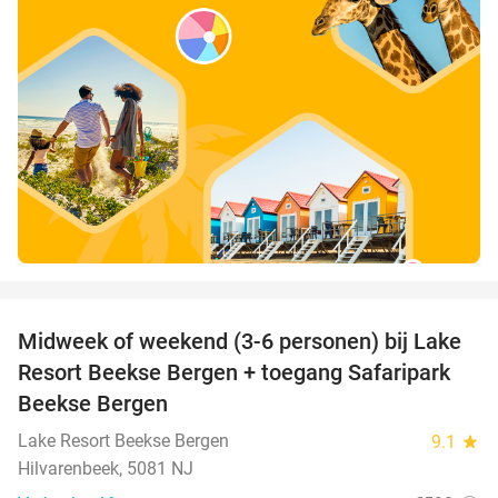
favorite_border
Midweek of weekend (3-6 personen) bij Lake
53%
Resort Beekse Bergen + toegang Safaripark
Beekse Bergen
Lake Resort Beekse Bergen
9.1
star
Hilvarenbeek, 5081 NJ