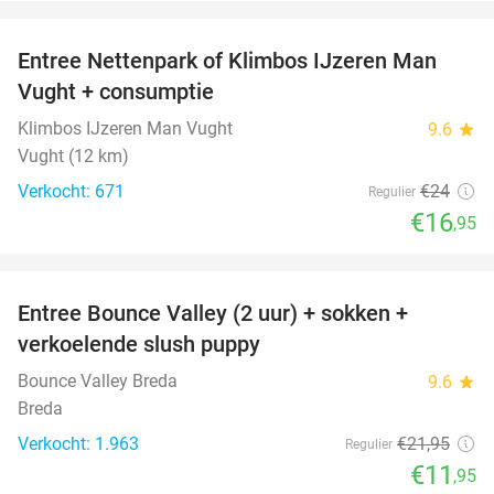
favorite_border
Entree Nettenpark of Klimbos IJzeren Man
29%
Vught + consumptie
Klimbos IJzeren Man Vught
9.6
star
Vught (12 km)
Verkocht: 671
€24
Regulier
€16
,95
favorite_border
Entree Bounce Valley (2 uur) + sokken +
46%
verkoelende slush puppy
Bounce Valley Breda
9.6
star
Breda
Verkocht: 1.963
€21
,95
Regulier
€11
,95