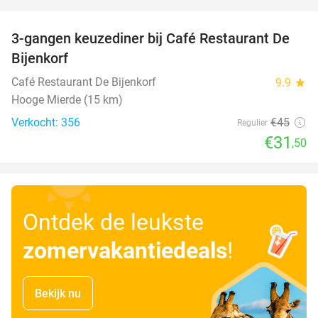
favorite_border
3-gangen keuzediner bij Café Restaurant De
30%
Bijenkorf
Café Restaurant De Bijenkorf
9.9
star
Hooge Mierde (15 km)
Verkocht: 356
€45
Regulier
€31
,50
Ontdek de leukste
zomervakantiedeals
!
Bekijk nu