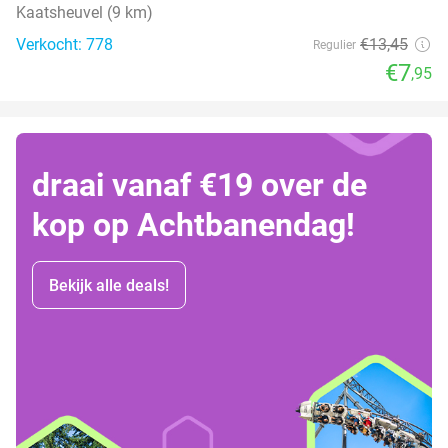
Kaatsheuvel (9 km)
Verkocht: 778
€13
,45
Regulier
€7
,95
draai vanaf €19 over de
kop op Achtbanendag!
Bekijk alle deals!