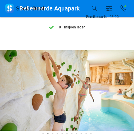
7 dagen per week beschikbaar

Bellewaerde Aquapark
10+ miljoen leden
Bereikbaar tot 23:00
9,4
op basis van
205.991 reviews
Ontdek 15.000+ deals
7 dagen per week beschikbaar
10+ miljoen leden