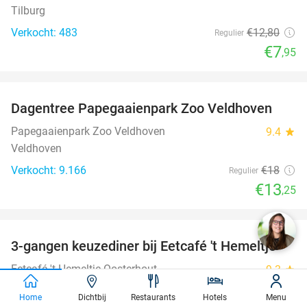
Tilburg
Verkocht: 483
€12
,80
Regulier
€7
,95
favorite_border
Dagentree Papegaaienpark Zoo Veldhoven
26%
Papegaaienpark Zoo Veldhoven
9.4
star
Veldhoven
Verkocht: 9.166
€18
Regulier
€13
,25
favorite_border
3-gangen keuzediner bij Eetcafé 't Hemeltje
43%
Eetcafé 't Hemeltje Oosterhout
9.3
star
Oosterhout (14 km)
Home
Dichtbij
Restaurants
Hotels
Menu