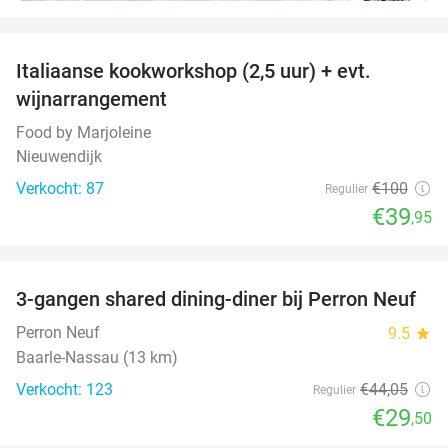
favorite_border
Italiaanse kookworkshop (2,5 uur) + evt.
60%
wijnarrangement
Food by Marjoleine
Nieuwendijk
Verkocht: 87
€100
Regulier
€39
,95
favorite_border
3-gangen shared dining-diner bij Perron Neuf
33%
Perron Neuf
9.5
star
Baarle-Nassau (13 km)
Verkocht: 123
€44
,05
Regulier
€29
,50