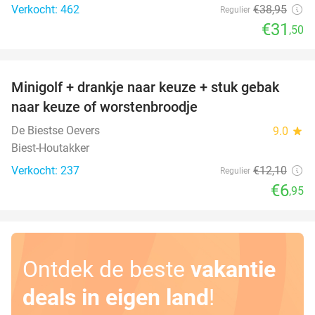
Verkocht: 462
€38
,95
Regulier
€31
,50
favorite_border
Minigolf + drankje naar keuze + stuk gebak
43%
naar keuze of worstenbroodje
De Biestse Oevers
9.0
star
Biest-Houtakker
Verkocht: 237
€12
,10
Regulier
€6
,95
Ontdek de beste
vakantie
deals in eigen land
!