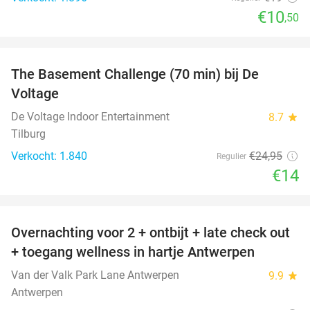
€10
,50
favorite_border
The Basement Challenge (70 min) bij De
44%
Voltage
De Voltage Indoor Entertainment
8.7
star
Tilburg
Verkocht: 1.840
€24
,95
Regulier
€14
favorite_border
Overnachting voor 2 + ontbijt + late check out
59%
+ toegang wellness in hartje Antwerpen
Van der Valk Park Lane Antwerpen
9.9
star
Antwerpen