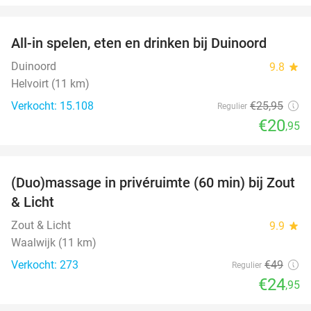
favorite_border
All-in spelen, eten en drinken bij Duinoord
19%
Duinoord
9.8
star
Helvoirt (11 km)
Verkocht: 15.108
€25
,95
Regulier
€20
,95
favorite_border
(Duo)massage in privéruimte (60 min) bij Zout
49%
& Licht
Zout & Licht
9.9
star
Waalwijk (11 km)
Verkocht: 273
€49
Regulier
€24
,95
favorite_border