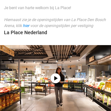
Je bent van harte welkom bij La Place!
Hiernaast zie je de openingstijden van La Place Den Bosch
Arena, klik
hier
voor de openingstijden per vestiging
La Place Nederland
play_circle