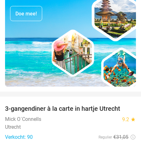
Doe mee!
favorite_border
3-gangendiner à la carte in hartje Utrecht
37%
Mick O´Connells
9.2
star
Utrecht
Verkocht: 90
€31
,05
Regulier