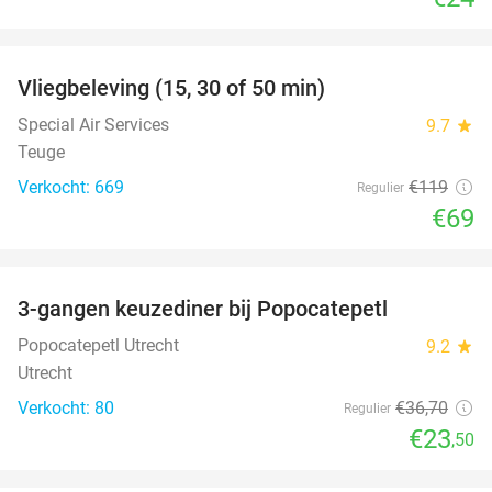
favorite_border
Vliegbeleving (15, 30 of 50 min)
42%
Special Air Services
9.7
star
Teuge
Verkocht: 669
€119
Regulier
€69
favorite_border
3-gangen keuzediner bij Popocatepetl
36%
Popocatepetl Utrecht
9.2
star
Utrecht
Verkocht: 80
€36
,70
Regulier
€23
,50
favorite_border