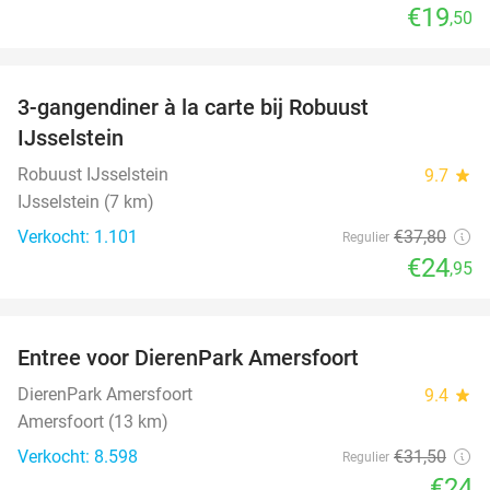
€19
,50
favorite_border
3-gangendiner à la carte bij Robuust
34%
IJsselstein
Robuust IJsselstein
9.7
star
IJsselstein (7 km)
Verkocht: 1.101
€37
,80
Regulier
€24
,95
favorite_border
Entree voor DierenPark Amersfoort
24%
DierenPark Amersfoort
9.4
star
Amersfoort (13 km)
Verkocht: 8.598
€31
,50
Regulier
€24