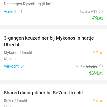
Driebergen-Rijsenburg (8 km)
Verkocht: 1
€18
Regulier
€9
,95
favorite_border
3-gangen keuzediner bij Mykonos in hartje
42%
Utrecht
Mykonos Utrecht
9.7
star
Utrecht
Verkocht: 64
€43
,20
Regulier
€24
,95
favorite_border
Shared dining-diner bij Se7en Utrecht
47%
Se7en Utrecht
9.6
star
Utrecht