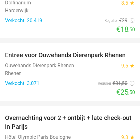
Dolfinarium
8.5
star
Harderwijk
Verkocht: 20.419
€29
Regulier
€18
,50
favorite_border
Entree voor Ouwehands Dierenpark Rhenen
19%
Ouwehands Dierenpark Rhenen
9.5
star
Rhenen
Verkocht: 3.071
€31
,50
Regulier
€25
,50
favorite_border
Overnachting voor 2 + ontbijt + late check-out
62%
in Parijs
Hôtel Olympic Paris Boulogne
9.3
star