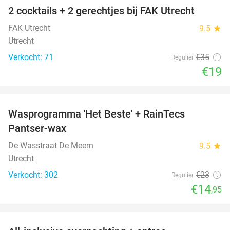
2 cocktails + 2 gerechtjes bij FAK Utrecht
46%
FAK Utrecht
9.5
star
Utrecht
Verkocht: 71
€35
Regulier
€19
favorite_border
Wasprogramma 'Het Beste' + RainTecs
35%
Pantser-wax
De Wasstraat De Meern
9.5
star
Utrecht
Verkocht: 302
€23
Regulier
€14
,95
favorite_border