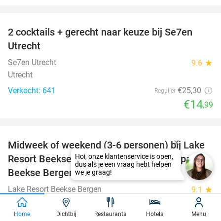
favorite_border
2 cocktails + gerecht naar keuze bij Se7en
41%
Utrecht
Se7en Utrecht
9.6
star
Utrecht
Verkocht: 641
€25
,30
Regulier
€14
,99
favorite_border
Midweek of weekend (3-6 personen) bij Lake
53%
Resort Beekse Bergen + toegang Safaripark
Beekse Bergen
Lake Resort Beekse Bergen
9.1
star
Hilvarenbeek, 5081 NJ
Home
Dichtbij
Restaurants
Hotels
Menu
Verkocht: 46
€590
Regulier