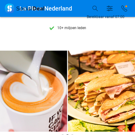
Ontdek 15.000+ deals

La Place Nederland
7 dagen per week beschikbaar
Bereikbaar vanaf 07:00
10+ miljoen leden
9,4
op basis van
205.978 reviews
Ontdek 15.000+ deals
7 dagen per week beschikbaar
10+ miljoen leden