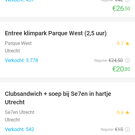
€26
,50
favorite_border
Entree klimpark Parque West (2,5 uur)
15%
Parque West
9.7
star
Utrecht
Verkocht: 3.778
€24
,50
Regulier
€20
,80
favorite_border
Clubsandwich + soep bij Se7en in hartje
42%
Utrecht
Se7en Utrecht
9.6
star
Utrecht
Verkocht: 542
€15
Regulier