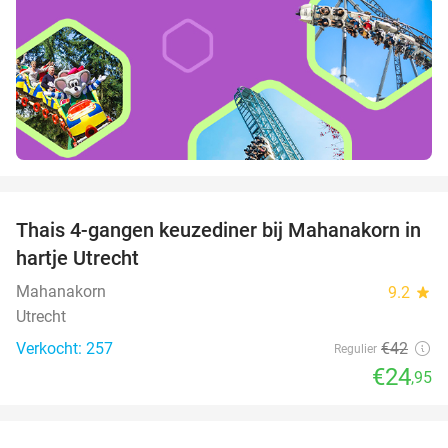
favorite_border
Thais 4-gangen keuzediner bij Mahanakorn in
41%
hartje Utrecht
Mahanakorn
9.2
star
Utrecht
Verkocht: 257
€42
Regulier
€24
,95
favorite_border