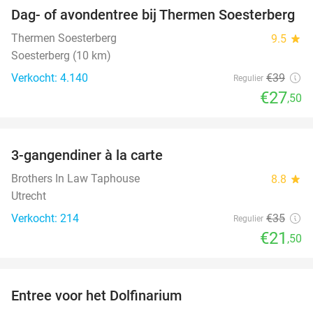
Dag- of avondentree bij Thermen Soesterberg
29%
Thermen Soesterberg
9.5
star
Soesterberg (10 km)
Verkocht: 4.140
€39
Regulier
€27
,50
favorite_border
3-gangendiner à la carte
39%
Brothers In Law Taphouse
8.8
star
Utrecht
Verkocht: 214
€35
Regulier
€21
,50
favorite_border
Entree voor het Dolfinarium
36%