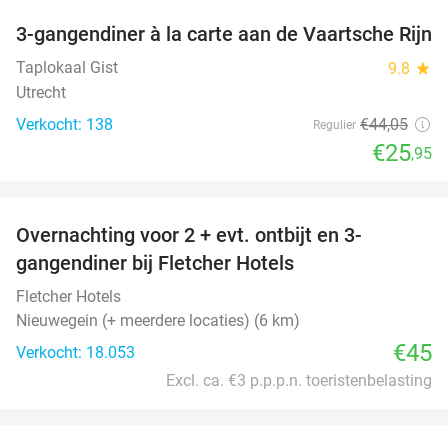
3-gangendiner à la carte aan de Vaartsche Rijn
41%
Taplokaal Gist
9.8
star
Utrecht
Verkocht: 138
€44
,05
Regulier
€25
,95
favorite_border
Overnachting voor 2 + evt. ontbijt en 3-
gangendiner bij Fletcher Hotels
Fletcher Hotels
Nieuwegein (+ meerdere locaties) (6 km)
€45
Verkocht: 18.053
Excl. ca. €3 p.p.p.n. toeristenbelasting
favorite_border