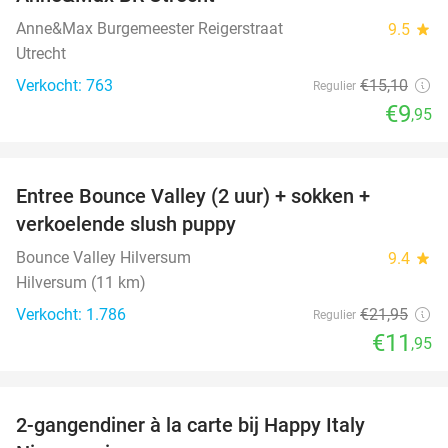
Anne&Max Burgemeester Reigerstraat
9.5
star
Utrecht
Verkocht: 763
€15
,10
Regulier
€9
,95
favorite_border
Entree Bounce Valley (2 uur) + sokken +
46%
verkoelende slush puppy
Bounce Valley Hilversum
9.4
star
Hilversum (11 km)
Verkocht: 1.786
€21
,95
Regulier
€11
,95
favorite_border
2-gangendiner à la carte bij Happy Italy
35%