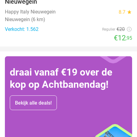
Nieuwegein
Happy Italy Nieuwegein
8.7
star
Nieuwegein (6 km)
Verkocht: 1.562
€20
Regulier
€12
,95
draai vanaf €19 over de
kop op Achtbanendag!
Bekijk alle deals!