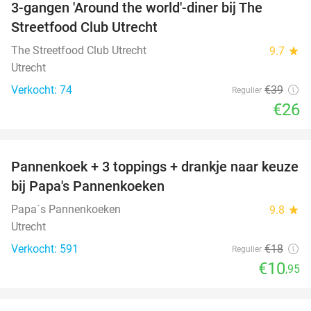
3-gangen 'Around the world'-diner bij The
33%
Streetfood Club Utrecht
The Streetfood Club Utrecht
9.7
star
Utrecht
Verkocht: 74
€39
Regulier
€26
favorite_border
Pannenkoek + 3 toppings + drankje naar keuze
39%
bij Papa's Pannenkoeken
Papa´s Pannenkoeken
9.8
star
Utrecht
Verkocht: 591
€18
Regulier
€10
,95
favorite_border