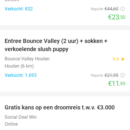
Verkocht: 832
€44
,60
Regulier
€23
,50
favorite_border
Entree Bounce Valley (2 uur) + sokken +
46%
verkoelende slush puppy
Bounce Valley Houten
9.6
star
Houten (6 km)
Verkocht: 1.693
€21
,95
Regulier
€11
,95
favorite_border
Gratis kans op een droomreis t.w.v. €3.000
Social Deal Win
Online