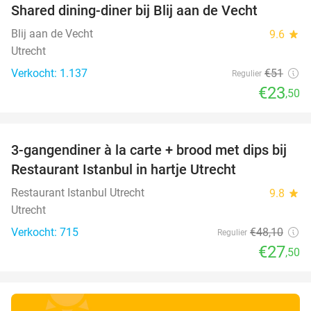
Shared dining-diner bij Blij aan de Vecht
54%
Blij aan de Vecht
9.6
star
Utrecht
Verkocht: 1.137
€51
Regulier
€23
,50
favorite_border
3-gangendiner à la carte + brood met dips bij
43%
Restaurant Istanbul in hartje Utrecht
Restaurant Istanbul Utrecht
9.8
star
Utrecht
Verkocht: 715
€48
,10
Regulier
€27
,50