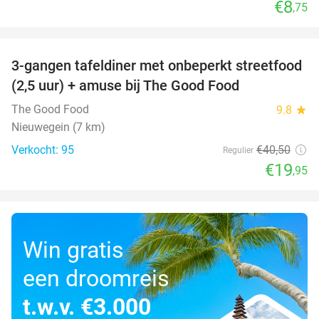
€8
,75
favorite_border
3-gangen tafeldiner met onbeperkt streetfood
51%
(2,5 uur) + amuse bij The Good Food
The Good Food
9.8
star
Nieuwegein (7 km)
Verkocht: 95
€40
,50
Regulier
€19
,95
Win gratis
een droomreis
t.w.v. €3.000