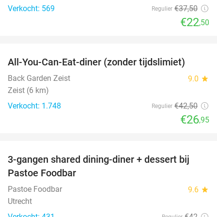
Verkocht: 569
€37
,50
Regulier
€22
,50
favorite_border
All-You-Can-Eat-diner (zonder tijdslimiet)
37%
Back Garden Zeist
9.0
star
Zeist (6 km)
Verkocht: 1.748
€42
,50
Regulier
€26
,95
favorite_border
3-gangen shared dining-diner + dessert bij
37%
Pastoe Foodbar
Pastoe Foodbar
9.6
star
Utrecht
Verkocht: 431
€42
Regulier