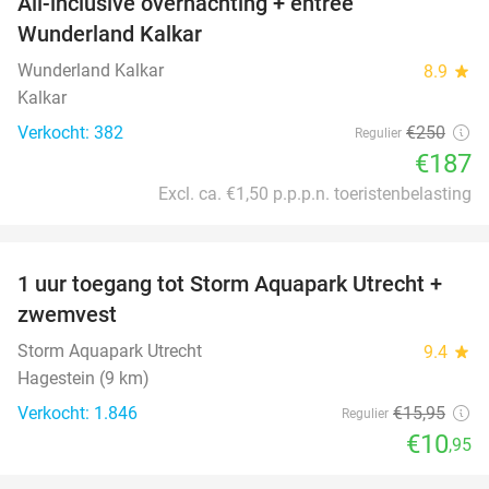
All-inclusive overnachting + entree
25%
Wunderland Kalkar
Wunderland Kalkar
8.9
star
Kalkar
Verkocht: 382
€250
Regulier
€187
Excl. ca. €1,50 p.p.p.n. toeristenbelasting
favorite_border
1 uur toegang tot Storm Aquapark Utrecht +
31%
zwemvest
Storm Aquapark Utrecht
9.4
star
Hagestein (9 km)
Verkocht: 1.846
€15
,95
Regulier
€10
,95