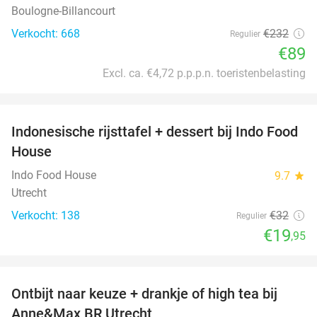
Boulogne-Billancourt
Verkocht: 668
€232
Regulier
€89
Excl. ca. €4,72 p.p.p.n. toeristenbelasting
favorite_border
Indonesische rijsttafel + dessert bij Indo Food
38%
House
Indo Food House
9.7
star
Utrecht
Verkocht: 138
€32
Regulier
€19
,95
favorite_border
Ontbijt naar keuze + drankje of high tea bij
34%
Anne&Max BR Utrecht