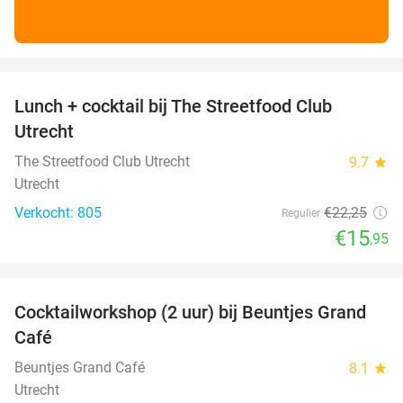
favorite_border
Lunch + cocktail bij The Streetfood Club
28%
Utrecht
The Streetfood Club Utrecht
9.7
star
Utrecht
Verkocht: 805
€22
,25
Regulier
€15
,95
favorite_border
Cocktailworkshop (2 uur) bij Beuntjes Grand
40%
Café
Beuntjes Grand Café
8.1
star
Utrecht