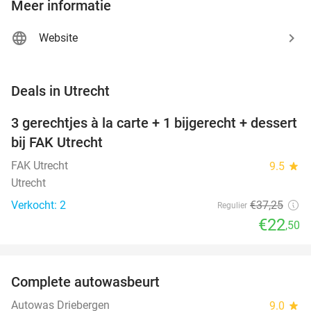
Meer informatie
Website
favorite_border
Deals in Utrecht
3 gerechtjes à la carte + 1 bijgerecht + dessert
40%
NEW
bij FAK Utrecht
TODAY
FAK Utrecht
9.5
star
Utrecht
Verkocht: 2
€37
,25
Regulier
€22
,50
favorite_border
Complete autowasbeurt
45%
NEW
TODAY
Autowas Driebergen
9.0
star