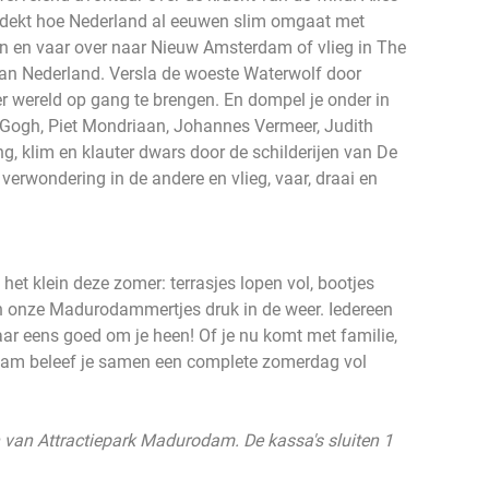
ontdekt hoe Nederland al eeuwen slim omgaat met
n en vaar over naar Nieuw Amsterdam of vlieg in The
an Nederland. Versla de woeste Waterwolf door
 wereld op gang te brengen. En dompel je onder in
n Gogh, Piet Mondriaan, Johannes Vermeer, Judith
g, klim en klauter dwars door de schilderijen van De
erwondering in de andere en vlieg, vaar, draai en
het klein deze zomer: terrasjes lopen vol, bootjes
jn onze Madurodammertjes druk in de weer. Iedereen
aar eens goed om je heen! Of je nu komt met familie,
odam beleef je samen een complete zomerdag vol
 van Attractiepark Madurodam. De kassa's sluiten 1