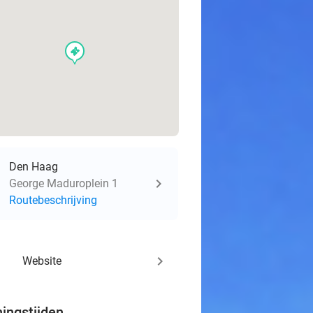
events
Den Haag
George Maduroplein 1
Routebeschrijving
keyboard_arrow_right
Website
ingstijden