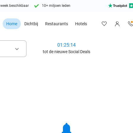
 week beschikbaar
10+ miljoen leden
Home
Dichtbij
Restaurants
Hotels
01:25:13
keyboard_arrow_down
tot de nieuwe Social Deals
notifications