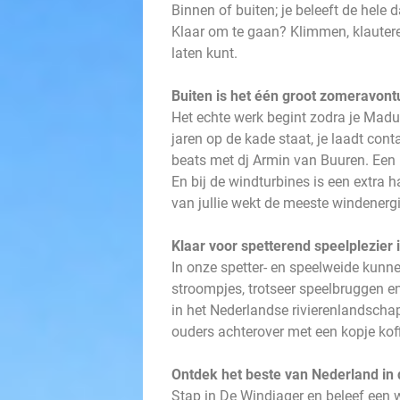
Binnen of buiten; je beleeft de hel
Klaar om te gaan? Klimmen, klautere
laten kunt.
Buiten is het één groot zomeravont
Het echte werk begint zodra je Madu
jaren op de kade staat, je laadt co
beats met dj Armin van Buuren. Een b
En bij de windturbines is een extra h
van jullie wekt de meeste windenerg
Klaar voor spetterend speelplezier 
In onze spetter- en speelweide kunne
stroompjes, trotseer speelbruggen en 
in het Nederlandse rivierenlandschap
ouders achterover met een kopje koff
Ontdek het beste van Nederland in 
Stap in De Windjager en beleef een 