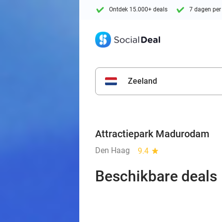
Ontdek 15.000+ deals
7 dagen per
Zeeland
Attractiepark Madurodam
Den Haag
9.4
star
Beschikbare deals