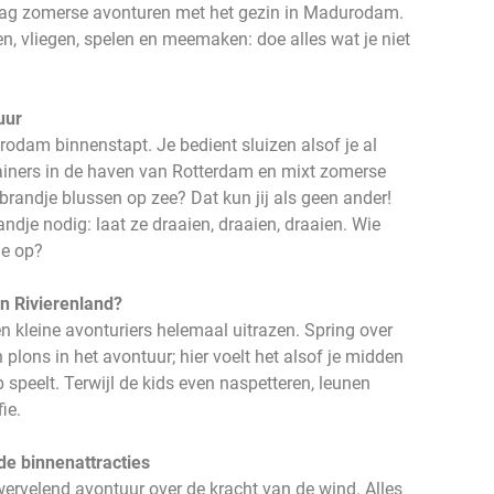
e dag zomerse avonturen met het gezin in Madurodam.
n, vliegen, spelen en meemaken: doe alles wat je niet
uur
rodam binnenstapt. Je bedient sluizen alsof je al
ntainers in de haven van Rotterdam en mixt zomerse
randje blussen op zee? Dat kun jij als geen ander!
andje nodig: laat ze draaien, draaien, draaien. Wie
ie op?
in Rivierenland?
n kleine avonturiers helemaal uitrazen. Spring over
plons in het avontuur; hier voelt het alsof je midden
 speelt. Terwijl de kids even naspetteren, leunen
ie.
de binnenattracties
wervelend avontuur over de kracht van de wind. Alles