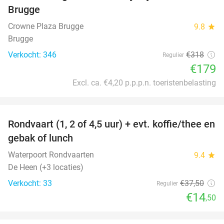
Brugge
Crowne Plaza Brugge
9.8
star
Brugge
Verkocht: 346
€318
Regulier
€179
Excl. ca. €4,20 p.p.p.n. toeristenbelasting
favorite_border
Rondvaart (1, 2 of 4,5 uur) + evt. koffie/thee en
61%
gebak of lunch
Waterpoort Rondvaarten
9.4
star
De Heen (+3 locaties)
Verkocht: 33
€37
,50
Regulier
€14
,50
favorite_border