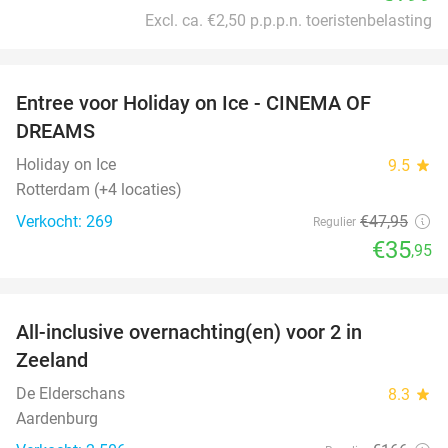
Excl. ca. €2,50 p.p.p.n. toeristenbelasting
favorite_border
Entree voor Holiday on Ice - CINEMA OF
25%
DREAMS
Holiday on Ice
9.5
star
Rotterdam (+4 locaties)
Verkocht: 269
€47
,95
Regulier
€35
,95
favorite_border
All-inclusive overnachting(en) voor 2 in
40%
Zeeland
De Elderschans
8.3
star
Aardenburg