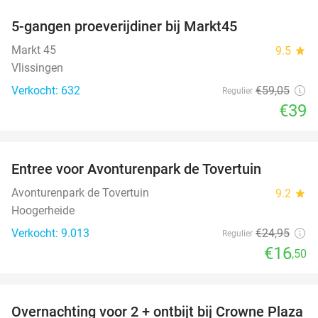
5-gangen proeverijdiner bij Markt45
34%
Markt 45
9.5
star
Vlissingen
Verkocht: 632
€59
,05
Regulier
€39
favorite_border
Entree voor Avonturenpark de Tovertuin
34%
Avonturenpark de Tovertuin
9.2
star
Hoogerheide
Verkocht: 9.013
€24
,95
Regulier
€16
,50
favorite_border
Overnachting voor 2 + ontbijt bij Crowne Plaza
44%