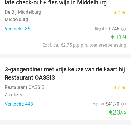
late check-out + fles wijn in Middelburg
De Bij Middelburg
8.2
star
Middelburg
Verkocht: 85
€246
Regulier
€119
Excl. ca. €2,75 p.p.p.n. toeristenbelasting
favorite_border
3-gangendiner met vrije keuze van de kaart bij
43%
Restaurant OASSIS
Restaurant OASSIS
9.7
star
Zierikzee
Verkocht: 448
€41
,70
Regulier
€23
,95
favorite_border