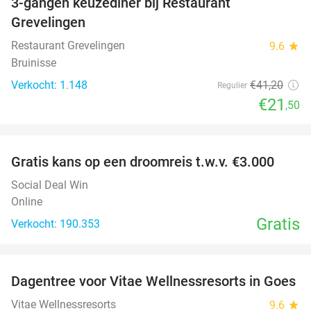
3-gangen keuzediner bij Restaurant
48%
Grevelingen
Restaurant Grevelingen
9.6
star
Bruinisse
Verkocht: 1.148
€41
,20
Regulier
€21
,50
favorite_border
Gratis kans op een droomreis t.w.v. €3.000
Social Deal Win
Online
Gratis
Verkocht: 190.353
favorite_border
Dagentree voor Vitae Wellnessresorts in Goes
49%
Vitae Wellnessresorts
9.6
star