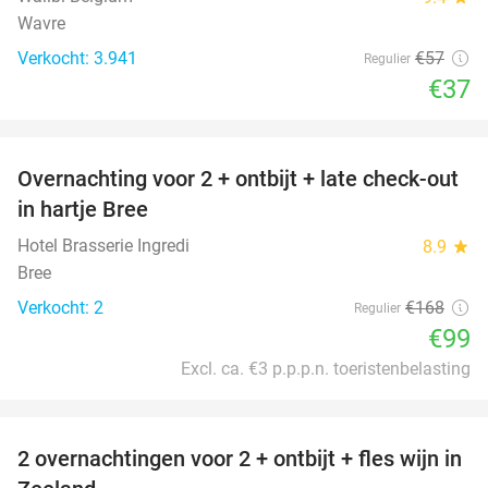
Wavre
Verkocht: 3.941
€57
Regulier
€37
favorite_border
Overnachting voor 2 + ontbijt + late check-out
41%
NEW
in hartje Bree
TODAY
Hotel Brasserie Ingredi
8.9
star
Bree
Verkocht: 2
€168
Regulier
€99
Excl. ca. €3 p.p.p.n. toeristenbelasting
favorite_border
2 overnachtingen voor 2 + ontbijt + fles wijn in
55%