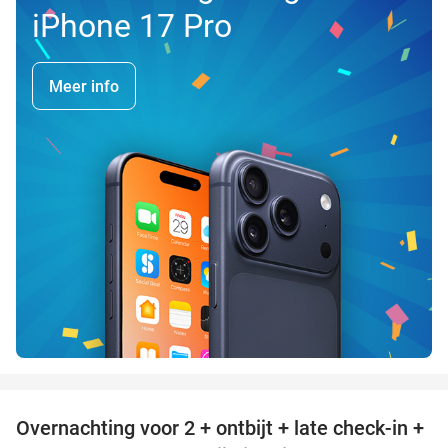
iPhone 17 Pro
Meer info
favorite_border
Overnachting voor 2 + ontbijt + late check-in +
52%