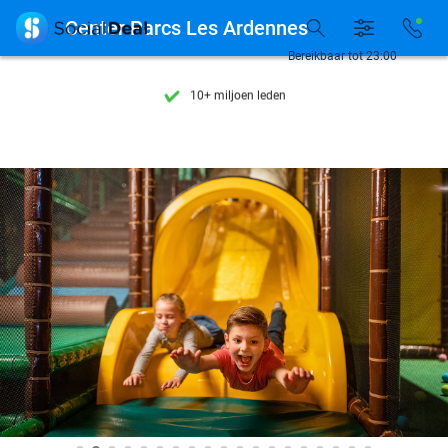
Ontdek 15.000+ deals

Center Parcs Les Ardennes
7 dagen per week beschikbaar
Bereikbaar tot 23:00
10+ miljoen leden
9,4
op basis van
206.468 reviews
Ontdek 15.000+ deals
7 dagen per week beschikbaar
10+ miljoen leden