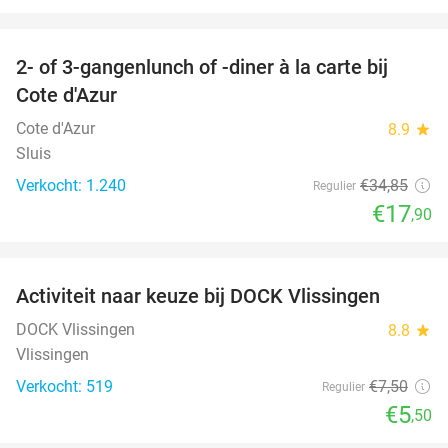
favorite_border
2- of 3-gangenlunch of -diner à la carte bij
49%
Cote d'Azur
Cote d'Azur
8.9
star
Sluis
Verkocht: 1.240
€34
,85
Regulier
€17
,90
favorite_border
Activiteit naar keuze bij DOCK Vlissingen
27%
DOCK Vlissingen
8.8
star
Vlissingen
Verkocht: 519
€7
,50
Regulier
€5
,50
favorite_border