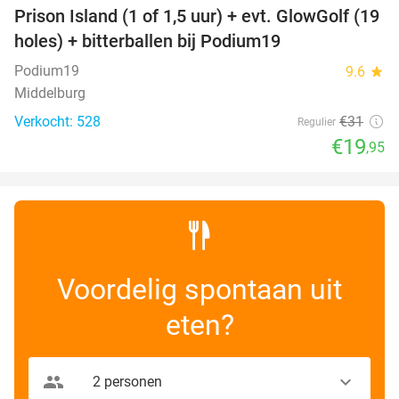
Prison Island (1 of 1,5 uur) + evt. GlowGolf (19
36%
holes) + bitterballen bij Podium19
Podium19
9.6
star
Middelburg
Verkocht: 528
€31
Regulier
€19
,95
Voordelig spontaan uit
eten?