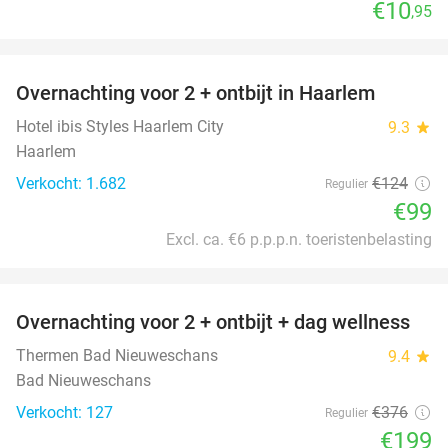
€10
,95
favorite_border
Overnachting voor 2 + ontbijt in Haarlem
20%
Hotel ibis Styles Haarlem City
9.3
star
Haarlem
Verkocht: 1.682
€124
Regulier
€99
Excl. ca. €6 p.p.p.n. toeristenbelasting
favorite_border
Overnachting voor 2 + ontbijt + dag wellness
47%
Thermen Bad Nieuweschans
9.4
star
Bad Nieuweschans
Verkocht: 127
€376
Regulier
€199