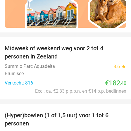
favorite_border
Midweek of weekend weg voor 2 tot 4
personen in Zeeland
Summio Parc Aquadelta
8.6
star
Bruinisse
€182
Verkocht: 816
,40
Excl. ca. €2,83 p.p.p.n. en €14 p.p. bedlinnen
favorite_border
(Hyper)bowlen (1 of 1,5 uur) voor 1 tot 6
33%
personen