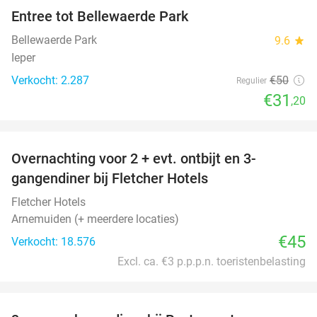
Entree tot Bellewaerde Park
38%
Bellewaerde Park
9.6
star
Ieper
Verkocht: 2.287
€50
Regulier
€31
,20
favorite_border
Overnachting voor 2 + evt. ontbijt en 3-
gangendiner bij Fletcher Hotels
Fletcher Hotels
Arnemuiden (+ meerdere locaties)
€45
Verkocht: 18.576
Excl. ca. €3 p.p.p.n. toeristenbelasting
favorite_border