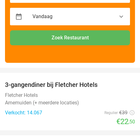
Zoek Restaurant
favorite_border
3-gangendiner bij Fletcher Hotels
42%
Fletcher Hotels
Arnemuiden (+ meerdere locaties)
Verkocht: 14.067
€39
Regulier
€22
,50
favorite_border