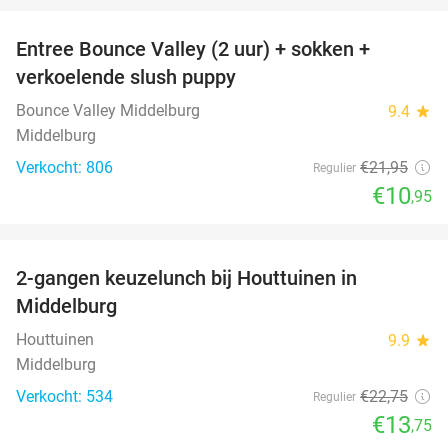
Entree Bounce Valley (2 uur) + sokken +
50%
verkoelende slush puppy
Bounce Valley Middelburg
9.4
star
Middelburg
Verkocht: 806
€21
,95
Regulier
€10
,95
favorite_border
2-gangen keuzelunch bij Houttuinen in
40%
Middelburg
Houttuinen
9.9
star
Middelburg
Verkocht: 534
€22
,75
Regulier
€13
,75