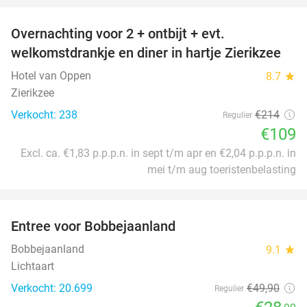
Overnachting voor 2 + ontbijt + evt.
49%
welkomstdrankje en diner in hartje Zierikzee
Hotel van Oppen
8.7
star
Zierikzee
Verkocht: 238
€214
Regulier
€109
Excl. ca. €1,83 p.p.p.n. in sept t/m apr en €2,04 p.p.p.n. in
mei t/m aug toeristenbelasting
favorite_border
Entree voor Bobbejaanland
42%
Bobbejaanland
9.1
star
Lichtaart
Verkocht: 20.699
€49
,90
Regulier