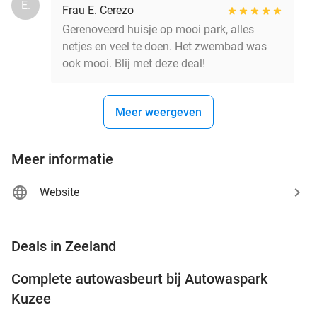
E.
Frau E. Cerezo
Gerenoveerd huisje op mooi park, alles
netjes en veel te doen. Het zwembad was
ook mooi. Blij met deze deal!
Meer weergeven
Meer informatie
Website
favorite_border
Deals in Zeeland
Complete autowasbeurt bij Autowaspark
38%
Kuzee