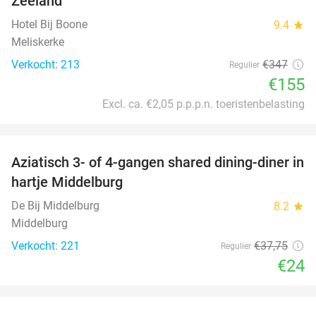
Zeeland
Hotel Bij Boone
9.4
star
Meliskerke
Verkocht: 213
€347
Regulier
€155
Excl. ca. €2,05 p.p.p.n. toeristenbelasting
favorite_border
Aziatisch 3- of 4-gangen shared dining-diner in
36%
hartje Middelburg
De Bij Middelburg
8.2
star
Middelburg
Verkocht: 221
€37
,75
Regulier
€24
favorite_border