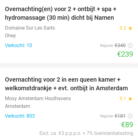
Overnachting(en) voor 2 + ontbijt + spa +
30%
hydromassage (30 min) dicht bij Namen
Domaine Sur Les Sarts
9.2
star
Ohey
Verkocht: 10
€340
Regulier
€239
favorite_border
Overnachting voor 2 in een queen kamer +
51%
welkomstdrankje + evt. ontbijt in Amsterdam
Moxy Amsterdam Houthavens
9.1
star
Amsterdam
Verkocht: 803
€181
Regulier
€89
Excl. ca. €3 p.p.p.n. + 7% toeristenbelasting