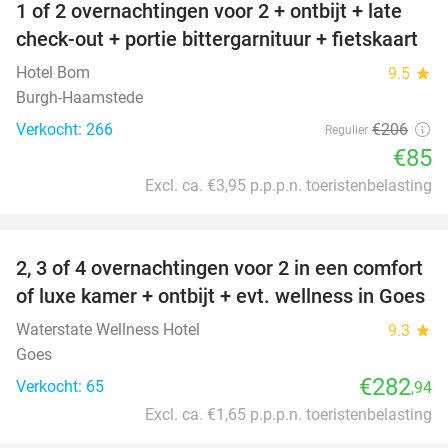
1 of 2 overnachtingen voor 2 + ontbijt + late
59%
check-out + portie bittergarnituur + fietskaart
Hotel Bom
9.5
star
Burgh-Haamstede
Verkocht: 266
€206
Regulier
€85
Excl. ca. €3,95 p.p.p.n. toeristenbelasting
favorite_border
2, 3 of 4 overnachtingen voor 2 in een comfort
of luxe kamer + ontbijt + evt. wellness in Goes
Waterstate Wellness Hotel
9.3
star
Goes
€282
Verkocht: 65
,94
Excl. ca. €1,65 p.p.p.n. toeristenbelasting
favorite_border