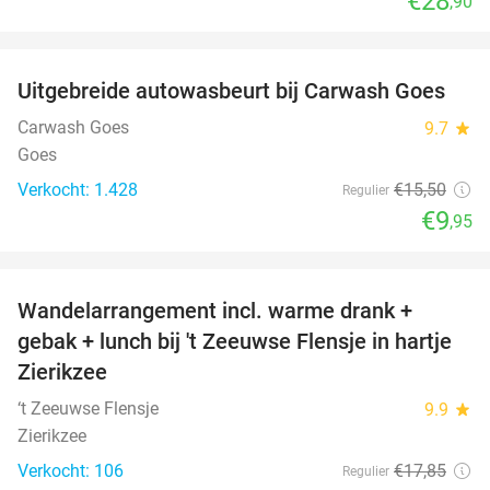
€28
,90
favorite_border
Uitgebreide autowasbeurt bij Carwash Goes
36%
Carwash Goes
9.7
star
Goes
Verkocht: 1.428
€15
,50
Regulier
€9
,95
favorite_border
Wandelarrangement incl. warme drank +
39%
gebak + lunch bij 't Zeeuwse Flensje in hartje
Zierikzee
‘t Zeeuwse Flensje
9.9
star
Zierikzee
Verkocht: 106
€17
,85
Regulier