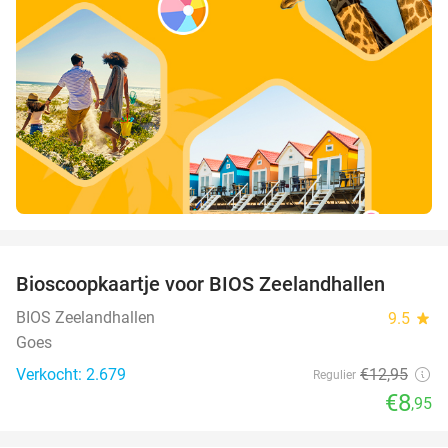
favorite_border
Bioscoopkaartje voor BIOS Zeelandhallen
31%
BIOS Zeelandhallen
9.5
star
Goes
Verkocht: 2.679
€12
,95
Regulier
€8
,95
favorite_border