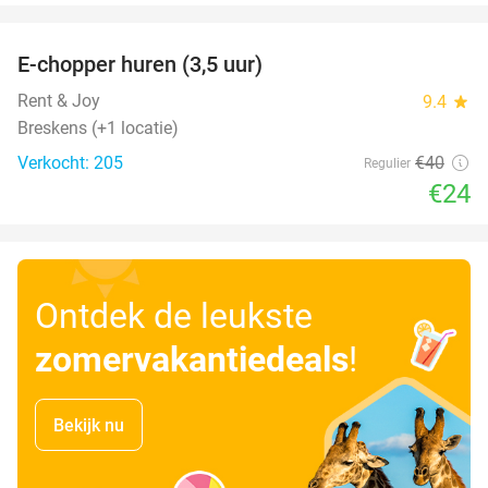
favorite_border
E-chopper huren (3,5 uur)
40%
Rent & Joy
9.4
star
Breskens (+1 locatie)
Verkocht: 205
€40
Regulier
€24
Ontdek de leukste
zomervakantiedeals
!
Bekijk nu