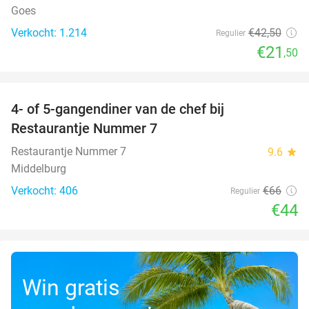
Goes
Verkocht: 1.214
€42
,50
Regulier
€21
,50
favorite_border
4- of 5-gangendiner van de chef bij
33%
Restaurantje Nummer 7
Restaurantje Nummer 7
9.6
star
Middelburg
Verkocht: 406
€66
Regulier
€44
Win gratis