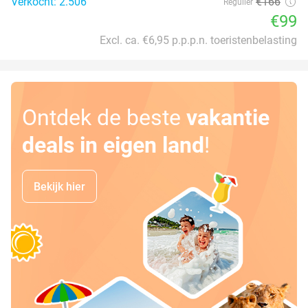
Verkocht: 2.506
€166
Regulier
€99
Excl. ca. €6,95 p.p.p.n. toeristenbelasting
Ontdek de beste
vakantie
deals in eigen land
!
Bekijk hier