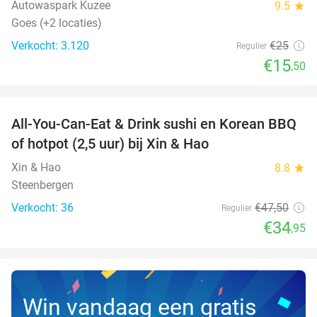
Autowaspark Kuzee
9.5
star
Goes (+2 locaties)
Verkocht: 3.120
€25
Regulier
€15
,50
favorite_border
All-You-Can-Eat & Drink sushi en Korean BBQ
26%
NEW
of hotpot (2,5 uur) bij Xin & Hao
TODAY
Xin & Hao
8.8
star
Steenbergen
Verkocht: 36
€47
,50
Regulier
€34
,95
Win vandaag een gratis