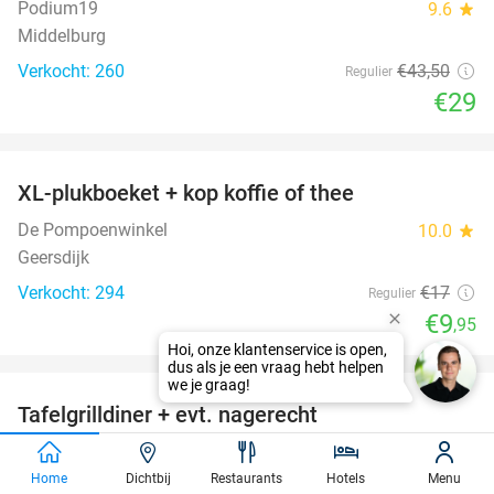
Podium19
9.6
star
Middelburg
Verkocht: 260
€43
,50
Regulier
€29
favorite_border
XL-plukboeket + kop koffie of thee
41%
De Pompoenwinkel
10.0
star
Geersdijk
Verkocht: 294
€17
Regulier
€9
,95
favorite_border
Tafelgrilldiner + evt. nagerecht
36%
Paviljoen Stormvogel
10.0
star
Oostvoorne
Home
Dichtbij
Restaurants
Hotels
Menu