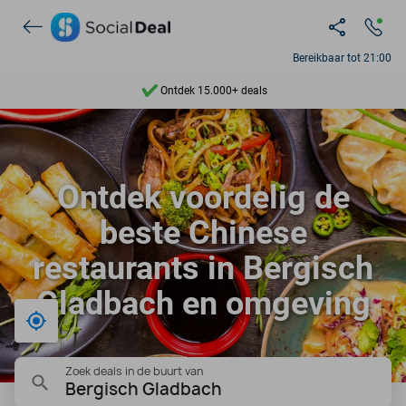
Bereikbaar tot 21:00
Ontdek 15.000+ deals
7 dagen per week beschikbaar
10+ miljoen leden
Ontdek voordelig de
9,4
beste Chinese
Ontdek 15.000+ deals
restaurants in Bergisch
Gladbach en omgeving
Bij mij in de buurt
Zoek deals in de buurt van
Bergisch Gladbach