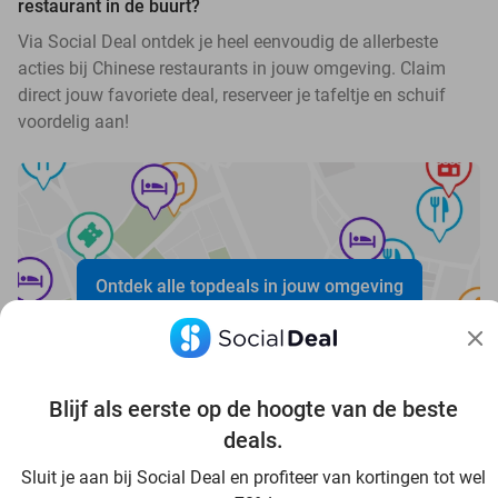
restaurant in de buurt?
Via Social Deal ontdek je heel eenvoudig de allerbeste
acties bij Chinese restaurants in jouw omgeving. Claim
direct jouw favoriete deal, reserveer je tafeltje en schuif
voordelig aan!
Ontdek alle topdeals in jouw omgeving
Blijf als eerste op de hoogte van de beste
deals.
Voordelig genieten in Bergisch Gladbach: haal deal-
Sluit je aan bij Social Deal en profiteer van kortingen tot wel