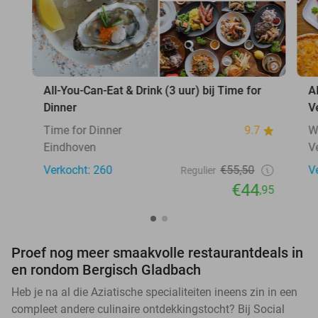
All-You-Can-Eat & Drink (3 uur) bij Time for
A
Dinner
V
Time for Dinner
9.7
W
Eindhoven
V
Verkocht: 260
€55,50
V
Regulier
€44
,95
Proef nog meer smaakvolle restaurantdeals in
en rondom Bergisch Gladbach
Heb je na al die Aziatische specialiteiten ineens zin in een
compleet andere culinaire ontdekkingstocht? Bij Social