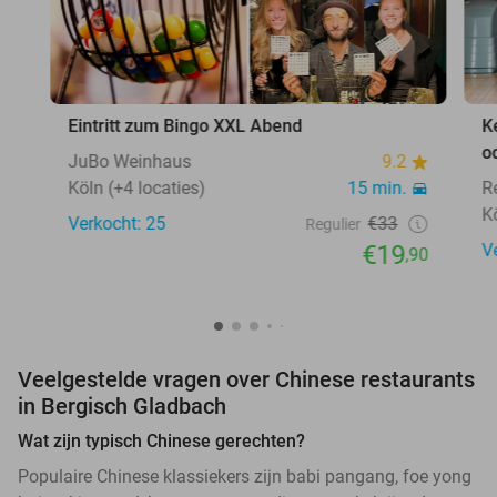
Eintritt zum Bingo XXL Abend
K
o
JuBo Weinhaus
9.2
Köln (+4 locaties)
15 min.
R
K
Verkocht: 25
€33
Regulier
€19
V
,90
Veelgestelde vragen over Chinese restaurants
in Bergisch Gladbach
Wat zijn typisch Chinese gerechten?
Populaire Chinese klassiekers zijn babi pangang, foe yong