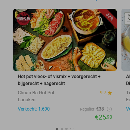
32%
Hot pot vlees- of vismix + voorgerecht +
A
bijgerecht + nagerecht
D
Chuan Ba Hot Pot
9.7
T
Lanaken
E
Verkocht: 1.690
€38
V
Regulier
€25
,90