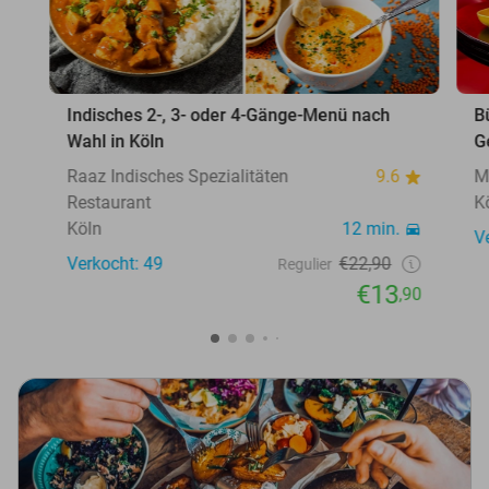
Indisches 2-, 3- oder 4-Gänge-Menü nach
B
Wahl in Köln
G
Raaz Indisches Spezialitäten
9.6
M
Restaurant
K
Köln
12 min.
V
Verkocht: 49
€22,90
Regulier
€13
,90