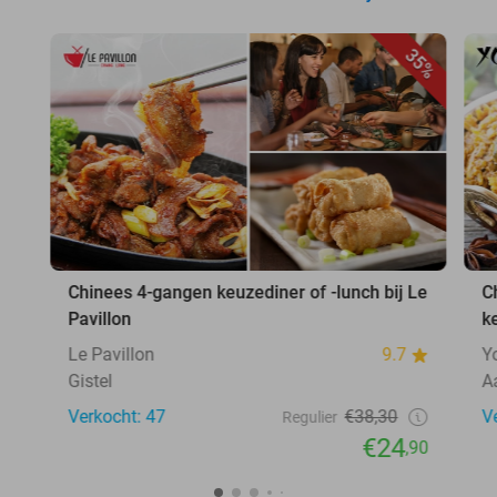
35%
Chinees 4-gangen keuzediner of -lunch bij Le
C
Pavillon
k
Le Pavillon
9.7
Y
Gistel
A
Verkocht: 47
€38,30
V
Regulier
€24
,90