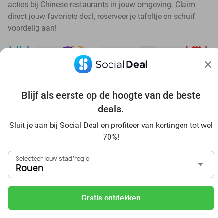
acties bij Chinese restaurants in jouw omgeving. Claim
direct jouw favoriete deal, reserveer je tafeltje en schuif
voordelig aan!
Blijf als eerste op de hoogte van de beste
Ontdek alle topdeals in jouw omgeving
deals.
Sluit je aan bij Social Deal en profiteer van kortingen tot wel
70%!
Selecteer jouw stad/regio:
Rouen
Voordelig genieten in Rouen: haal deal-inspiratie uit onze
blogs
Gratis ontdekken
Visitez Eauzone SPA à prix réduit à Rouen