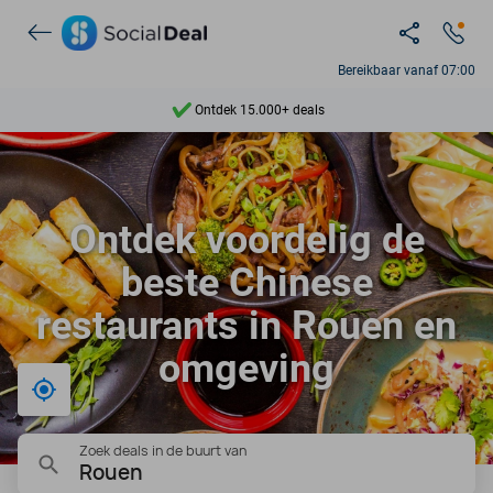
Bereikbaar vanaf 07:00
Ontdek 15.000+ deals
7 dagen per week beschikbaar
10+ miljoen leden
Ontdek voordelig de
9,4
beste Chinese
Ontdek 15.000+ deals
restaurants in Rouen en
omgeving
Bij mij in de buurt
Zoek deals in de buurt van
Rouen