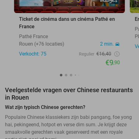
Ticket de cinéma dans un cinéma Pathé en
E
France
P
Pathé France
Pl
Rouen (+76 locaties)
2 min.
V
Verkocht: 75
€16,40
Regulier
€9
,90
Veelgestelde vragen over Chinese restaurants
in Rouen
Wat zijn typisch Chinese gerechten?
Populaire Chinese klassiekers zijn babi pangang, foe yong
hai, pekingeend, hotpot en verse dim sum. Je krijgt deze
smaakvolle gerechten vaak geserveerd met een royale