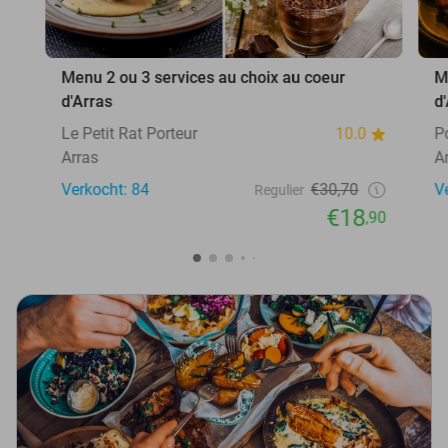
Menu 2 ou 3 services au choix au coeur
M
d'Arras
d
Le Petit Rat Porteur
10.0
P
Arras
A
Verkocht: 84
€30,70
V
Regulier
€18
,90