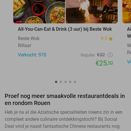
All-You-Can-Eat & Drink (3 uur) bij Beste Wok
A
W
Beste Wok
9.3
Rillaar
W
R
Verkocht: 970
€32
Regulier
€25
V
,50
Proef nog meer smaakvolle restaurantdeals in
en rondom Rouen
Heb je na al die Aziatische specialiteiten ineens zin in een
compleet andere culinaire ontdekkingstocht? Bij Social
Deal vind je naast fantastische Chinese restaurants nog