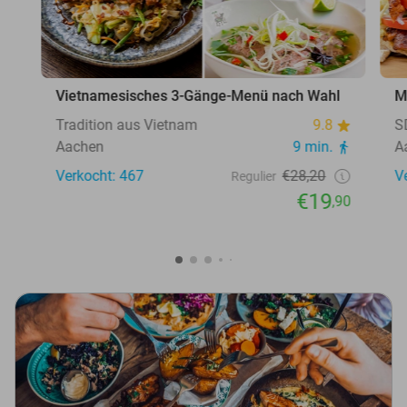
Vietnamesisches 3-Gänge-Menü nach Wahl
M
Tradition aus Vietnam
9.8
S
Aachen
9 min.
A
Verkocht: 467
€28,20
V
Regulier
€19
,90