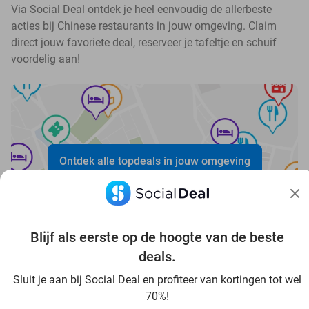
Via Social Deal ontdek je heel eenvoudig de allerbeste
acties bij Chinese restaurants in jouw omgeving. Claim
direct jouw favoriete deal, reserveer je tafeltje en schuif
voordelig aan!
Ontdek alle topdeals in jouw omgeving
Blijf als eerste op de hoogte van de beste
deals.
Voordelig genieten in Aachen: haal deal-inspiratie uit
Sluit je aan bij Social Deal en profiteer van kortingen tot wel
onze blogs
70%!