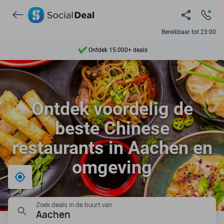
Bereikbaar tot 23:00
Ontdek 15.000+ deals
7 dagen per week beschikbaar
10+ miljoen leden
Ontdek voordelig de
9,4
beste Chinese
Ontdek 15.000+ deals
restaurants in Aachen en
omgeving
Bij mij in de buurt
Zoek deals in de buurt van
Aachen