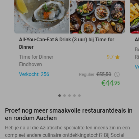
All-You-Can-Eat & Drink (3 uur) bij Time for
A
Dinner
B
Time for Dinner
9.7
Ri
Eindhoven
V
Verkocht: 256
€55,50
Regulier
€44
,95
Proef nog meer smaakvolle restaurantdeals in
en rondom Aachen
Heb je na al die Aziatische specialiteiten ineens zin in een
compleet andere culinaire ontdekkingstocht? Bij Social