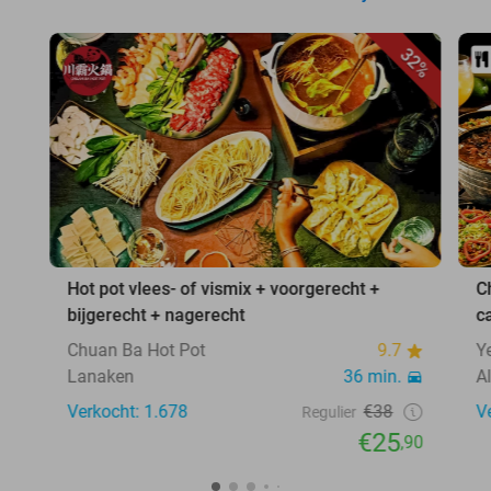
32%
Hot pot vlees- of vismix + voorgerecht +
C
bijgerecht + nagerecht
c
Chuan Ba Hot Pot
9.7
Y
Lanaken
36 min.
A
Verkocht: 1.678
€38
V
Regulier
€25
,90