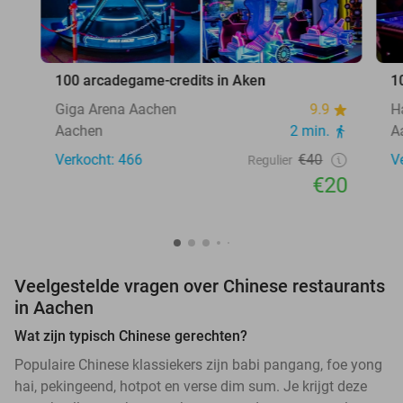
100 arcadegame-credits in Aken
1
Giga Arena Aachen
9.9
H
Aachen
2 min.
A
Verkocht: 466
€40
V
Regulier
€20
Veelgestelde vragen over Chinese restaurants
in Aachen
Wat zijn typisch Chinese gerechten?
Populaire Chinese klassiekers zijn babi pangang, foe yong
hai, pekingeend, hotpot en verse dim sum. Je krijgt deze