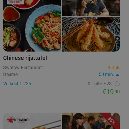
Chinese rijsttafel
Swatow Restaurant
9.3
Deurne
50 min.
Verkocht: 235
€28
Regulier
€19
,90
35%