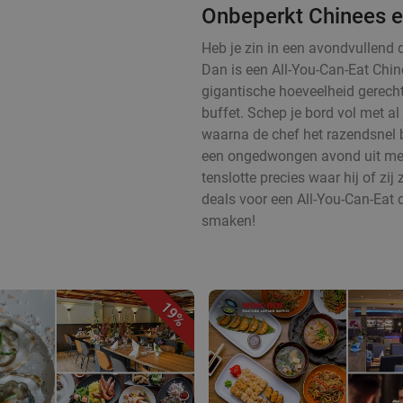
Onbeperkt Chinees e
Heb je zin in een avondvullend 
Dan is een All-You-Can-Eat Chin
gigantische hoeveelheid gerecht
buffet. Schep je bord vol met al
waarna de chef het razendsnel b
een ongedwongen avond uit met e
tenslotte precies waar hij of zij 
deals voor een All-You-Can-Eat d
smaken!
19%