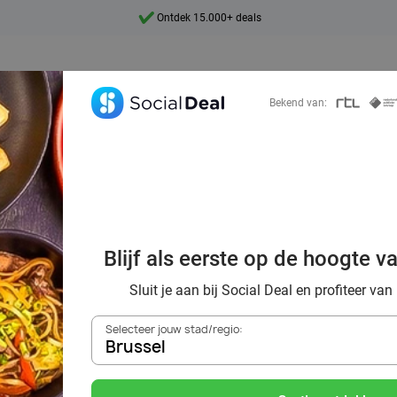
Ontdek 15.000+ deals
7 dagen per week beschikbaar
10+ miljoen leden
Bekend van:
9,4
Ontdek 15.000+ deals
oordelig de best
Blijf als eerste op de hoogte v
ts in Brussel e
Sluit je aan bij Social Deal en profiteer van
Selecteer jouw stad/regio:
Brussel
Zoek deals in de buurt van
Brussel