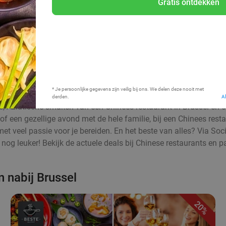
Gratis ontdekken
Bij mij in de buurt
* Je persoonlijke gegevens zijn veilig bij ons. We delen deze nooit met
derden.
A
jke, Aziatische smaken van een Chinees restaurant in Brussel en 
of een gezellige avond met de hele familie, bij een Chinees resta
met veel passie voor je bereiden. En het beste van alles? Via Soci
nog leuker! Bekijk de actuele deals bij Chinese restaurants en p
n nabij Brussel
20%