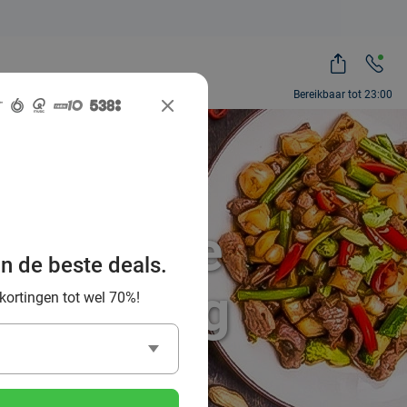
Bereikbaar tot 23:00
e Chinese
an de beste deals.
n omgeving
 kortingen tot wel 70%!