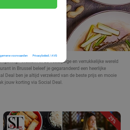
lgemene voorwaarden
Privacybeleid / AVG
omgeving? Welkom in de veelzijdige en verrukkelijke wereld
urant in Brussel beleef je gegarandeerd een heerlijke
al Deal ben je altijd verzekerd van de beste prijs en mooie
ak jouw korting via Social Deal.
29%