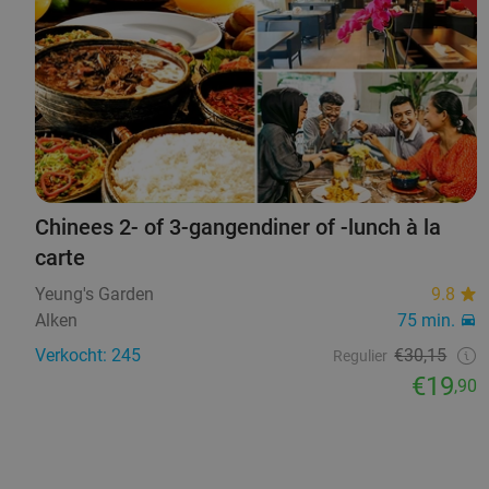
Chinees 2- of 3-gangendiner of -lunch à la
carte
Yeung's Garden
9.8
Alken
75 min.
Verkocht: 245
€30,15
Regulier
€19
,90