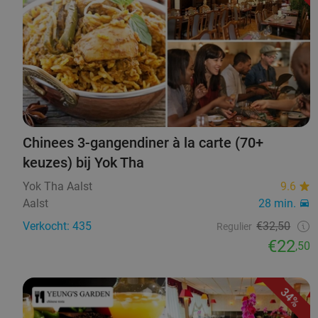
Chinees 3-gangendiner à la carte (70+
keuzes) bij Yok Tha
Yok Tha Aalst
9.6
Aalst
28 min.
Verkocht: 435
€32,50
Regulier
€22
,50
34%