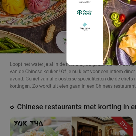
Loopt het water je al in de mond bij de gedachte aan de ri
van de Chinese keuken! Of je nu kiest voor een intiem diner 
avond. Geniet van alle oosterse specialiteiten die de chefs 
kortingen. Zo wordt uit eten gaan in een Chinees restaurant 
Chinese restaurants met korting in e
🍜
31%