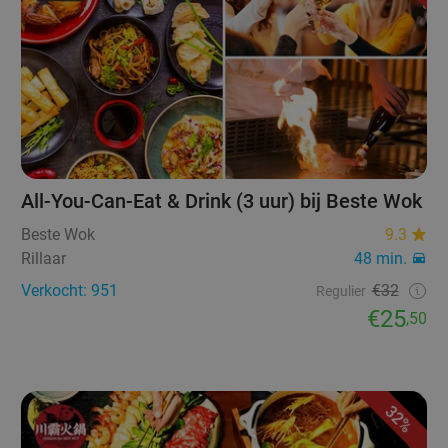
All-You-Can-Eat & Drink (3 uur) bij Beste Wok
Beste Wok
9.3
Rillaar
48 min.
Verkocht: 951
€32
Regulier
€25
,50
32%