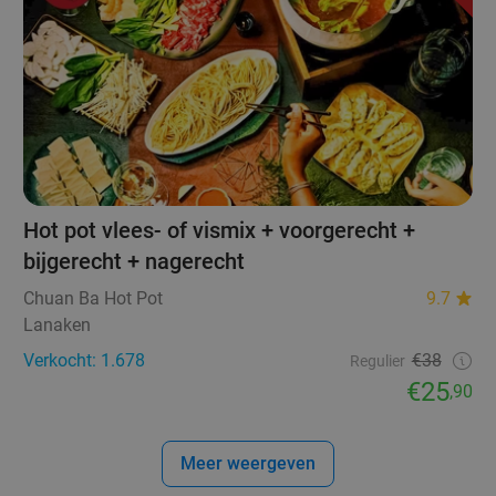
Hot pot vlees- of vismix + voorgerecht +
bijgerecht + nagerecht
Chuan Ba Hot Pot
9.7
Lanaken
Verkocht: 1.678
€38
Regulier
€25
,90
Meer weergeven