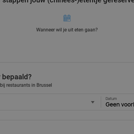
3 stappen jouw (chinees-)etentje gereserv
Wanneer wil je uit eten gaan?
r bepaald?
bij restaurants in Brussel
Datum
Geen voor