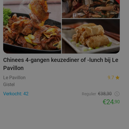
Chinees 4-gangen keuzediner of -lunch bij Le
Pavillon
Le Pavillon
9.7
Gistel
Verkocht: 42
€38,30
Regulier
€24
,90