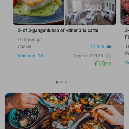
2- of 3-gangenlunch of -diner à la carte
3
F
Le Sauvage
Cassel
71 min.
T
P
Verkocht: 13
€29,30
Regulier
€19
V
,90