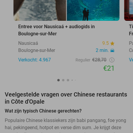
Entree voor Nausicaá + audiogids in
T
Boulogne-sur-Mer
F
Nausicaá
9.5
P
Boulogne-sur-Mer
2 min.
C
Verkocht: 4.967
€28,70
V
Regulier
€21
Veelgestelde vragen over Chinese restaurants
in Côte d'Opale
Wat zijn typisch Chinese gerechten?
Populaire Chinese klassiekers zijn babi pangang, foe yong
hai, pekingeend, hotpot en verse dim sum. Je krijgt deze