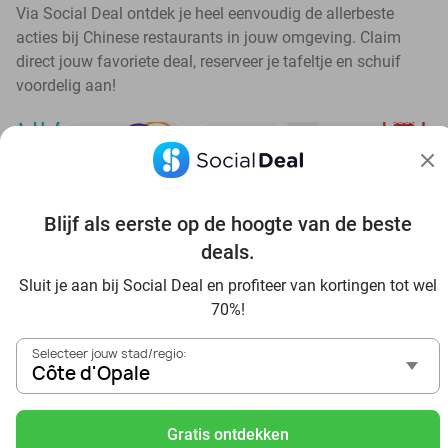
Via Social Deal ontdek je heel eenvoudig de allerbeste
acties bij Chinese restaurants in jouw omgeving. Claim
direct jouw favoriete deal, reserveer je tafeltje en schuif
voordelig aan!
Blijf als eerste op de hoogte van de beste
Ontdek alle topdeals in jouw omgeving
deals.
Sluit je aan bij Social Deal en profiteer van kortingen tot wel
70%!
Selecteer jouw stad/regio:
Côte d'Opale
Voordelig genieten in Côte d'Opale: haal deal-inspiratie uit
onze blogs
Gratis ontdekken