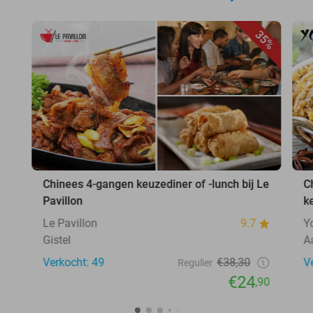
35%
Chinees 4-gangen keuzediner of -lunch bij Le
C
Pavillon
k
Le Pavillon
9.7
Y
Gistel
A
Verkocht: 49
€38,30
V
Regulier
€24
,90