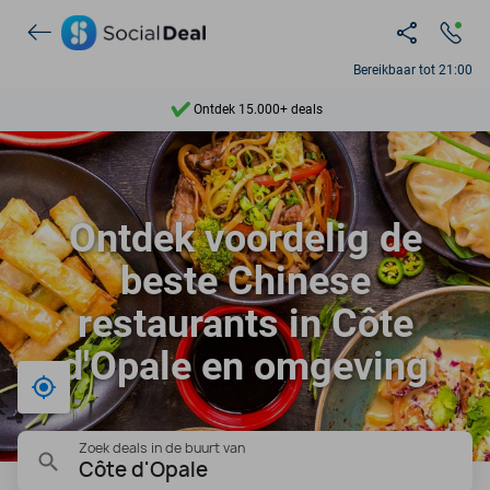
Bereikbaar tot 21:00
Ontdek 15.000+ deals
7 dagen per week beschikbaar
10+ miljoen leden
Ontdek voordelig de
9,4
beste Chinese
Ontdek 15.000+ deals
restaurants in Côte
d'Opale en omgeving
Bij mij in de buurt
Zoek deals in de buurt van
Côte d'Opale