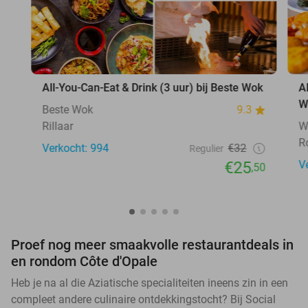
All-You-Can-Eat & Drink (3 uur) bij Beste Wok
A
W
Beste Wok
9.3
Rillaar
W
R
Verkocht: 994
€32
Regulier
€25
V
,50
Proef nog meer smaakvolle restaurantdeals in
en rondom Côte d'Opale
Heb je na al die Aziatische specialiteiten ineens zin in een
compleet andere culinaire ontdekkingstocht? Bij Social