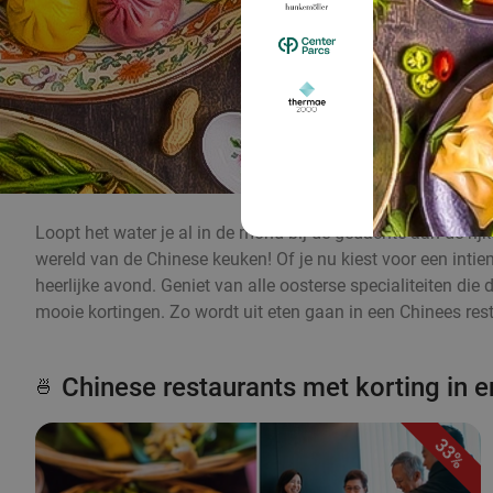
Loopt het water je al in de mond bij de gedachte aan de ri
wereld van de Chinese keuken! Of je nu kiest voor een intie
heerlijke avond. Geniet van alle oosterse specialiteiten die 
mooie kortingen. Zo wordt uit eten gaan in een Chinees rest
Chinese restaurants met korting in e
🍜
33%