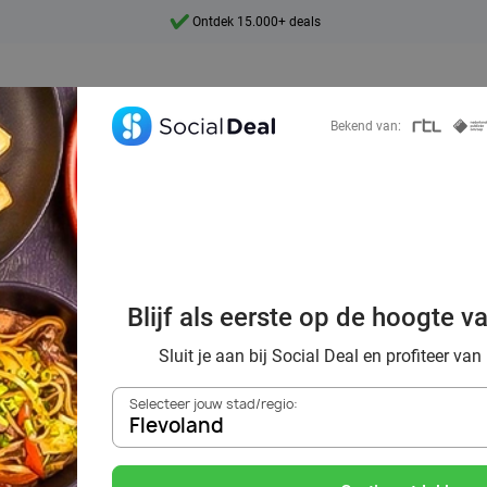
Ontdek 15.000+ deals
7 dagen per week beschikbaar
10+ miljoen leden
Bekend van:
9,4
Ontdek 15.000+ deals
oordelig de best
Blijf als eerste op de hoogte v
s in Flevoland 
Sluit je aan bij Social Deal en profiteer van
Selecteer jouw stad/regio:
Flevoland
Zoek deals in de buurt van
Flevoland