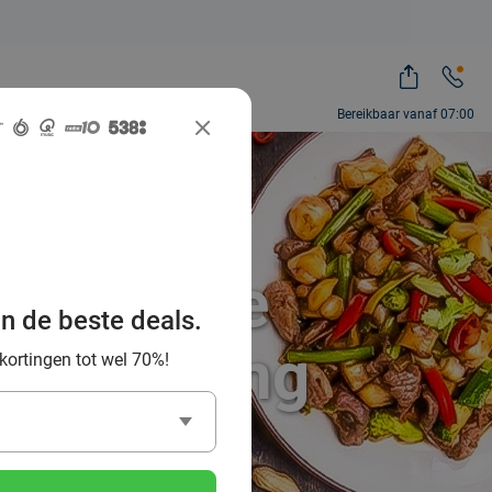
Bereikbaar vanaf 07:00
e Chinese
an de beste deals.
en omgeving
 kortingen tot wel 70%!