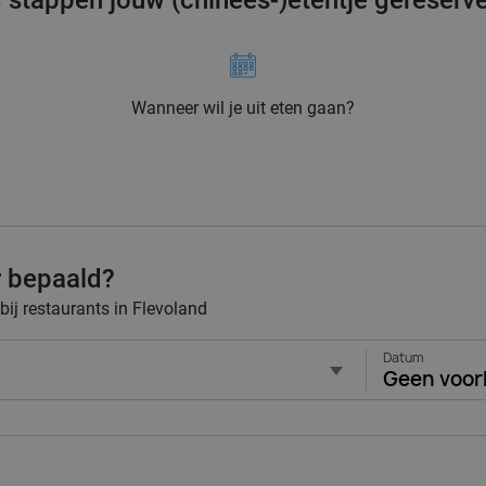
3 stappen jouw (chinees-)etentje gereserv
Wanneer wil je uit eten gaan?
r bepaald?
 bij restaurants in Flevoland
Datum
Geen voor