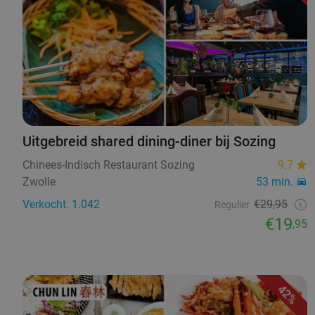
Uitgebreid shared dining-diner bij Sozing
Chinees-Indisch Restaurant Sozing
9.7
Zwolle
53 min.
Verkocht: 1.042
€29,95
Regulier
€19
,95
42%