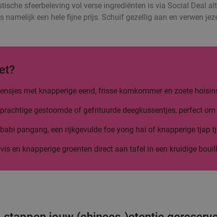
stische sfeerbeleving vol verse ingrediënten is via Social Deal alt
s namelijk een hele fijne prijs. Schuif gezellig aan en verwen je
et?
 flensjes met knapperige eend, frisse komkommer en zoete hoisin
prachtige gestoomde of gefrituurde deegkussentjes, perfect om 
abi pangang, een rijkgevulde foe yong hai of knapperige tjap tj
 vis en knapperige groenten direct aan tafel in een kruidige bouil