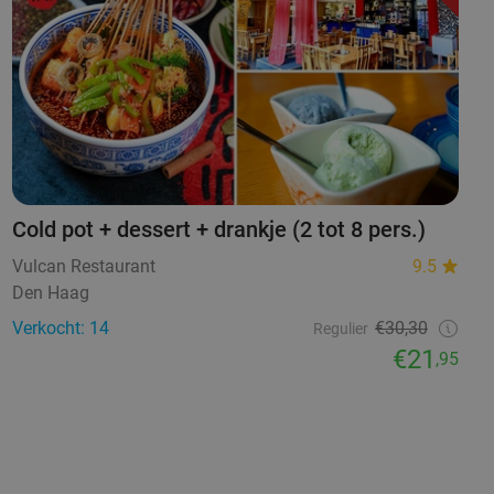
Cold pot + dessert + drankje (2 tot 8 pers.)
Vulcan Restaurant
9.5
Den Haag
Verkocht: 14
€30,30
Regulier
€21
,95