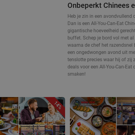
Onbeperkt Chinees e
Heb je zin in een avondvullend 
Dan is een All-You-Can-Eat Chin
gigantische hoeveelheid gerecht
buffet. Schep je bord vol met al
waarna de chef het razendsnel b
een ongedwongen avond uit met e
tenslotte precies waar hij of zij 
deals voor een All-You-Can-Eat d
smaken!
14%