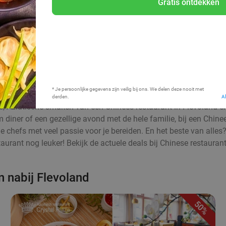
Gratis ontdekken
Bij mij in de buurt
* Je persoonlijke gegevens zijn veilig bij ons. We delen deze nooit met
derden.
A
jke, Aziatische smaken van een Chinees restaurant in Flevoland e
m diner of een gezellige avond met de hele familie, bij een Chin
de chefs met veel passie voor je bereiden. En het beste van alles?
aurant nog leuker! Bekijk de actuele deals bij Chinese restaurant
n nabij Flevoland
50%