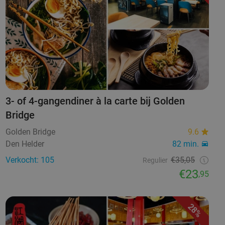
3- of 4-gangendiner à la carte bij Golden
Bridge
Golden Bridge
9.6
Den Helder
82 min.
Verkocht: 105
€35,05
Regulier
€23
,95
28%