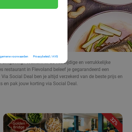
lgemene voorwaarden
Privacybeleid / AVG
n omgeving? Welkom in de veelzijdige en verrukkelijke
ees restaurant in Flevoland beleef je gegarandeerd een
 Via Social Deal ben je altijd verzekerd van de beste prijs en
s en pak jouw korting via Social Deal.
32%