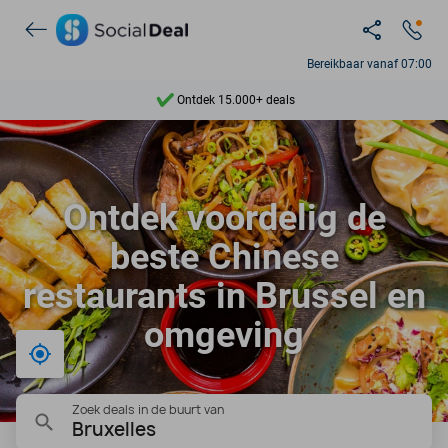
Bereikbaar vanaf 07:00
Ontdek 15.000+ deals
7 dagen per week beschikbaar
10+ miljoen leden
Ontdek voordelig de
9,4
beste Chinese
Ontdek 15.000+ deals
restaurants in Brussel en
omgeving
Bij mij in de buurt
Zoek deals in de buurt van
Bruxelles