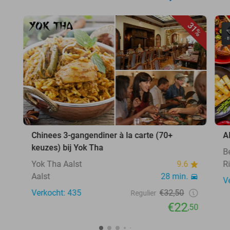
31%
Chinees 3-gangendiner à la carte (70+
A
keuzes) bij Yok Tha
B
Yok Tha Aalst
9.6
Ri
Aalst
28 min.
V
Verkocht: 435
€32,50
Regulier
€22
,50