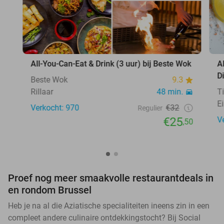
All-You-Can-Eat & Drink (3 uur) bij Beste Wok
A
D
Beste Wok
9.3
Rillaar
48 min.
T
E
Verkocht: 970
€32
Regulier
€25
V
,50
Proef nog meer smaakvolle restaurantdeals in
en rondom Brussel
Heb je na al die Aziatische specialiteiten ineens zin in een
compleet andere culinaire ontdekkingstocht? Bij Social