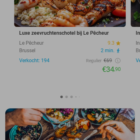
Luxe zeevruchtenschotel bij Le Pêcheur
I
Le Pêcheur
9.3
I
Brussel
2 min.
B
Verkocht: 194
€69
V
Regulier
€34
,90