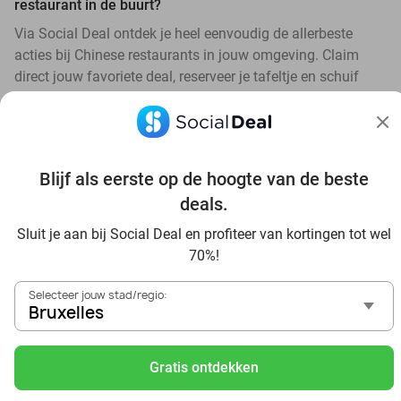
restaurant in de buurt?
Via Social Deal ontdek je heel eenvoudig de allerbeste
acties bij Chinese restaurants in jouw omgeving. Claim
direct jouw favoriete deal, reserveer je tafeltje en schuif
voordelig aan!
Blijf als eerste op de hoogte van de beste
deals.
Ontdek alle topdeals in jouw omgeving
Sluit je aan bij Social Deal en profiteer van kortingen tot wel
70%!
Selecteer jouw stad/regio:
Bruxelles
Gratis ontdekken
Voordelig genieten in Bruxelles: haal deal-inspiratie uit