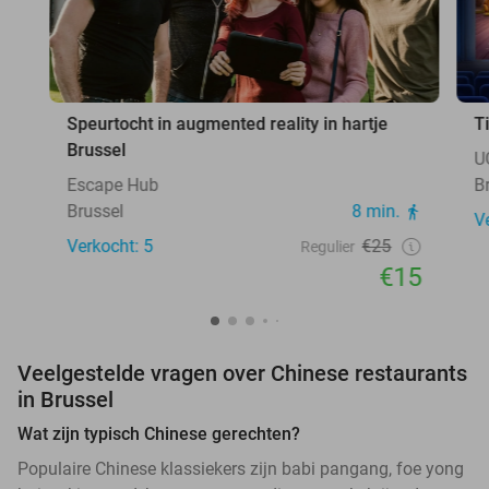
Speurtocht in augmented reality in hartje
T
Brussel
U
Escape Hub
B
Brussel
8 min.
V
Verkocht: 5
€25
Regulier
€15
Veelgestelde vragen over Chinese restaurants
in Brussel
Wat zijn typisch Chinese gerechten?
Populaire Chinese klassiekers zijn babi pangang, foe yong