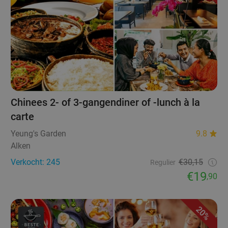
Chinees 2- of 3-gangendiner of -lunch à la
carte
Yeung's Garden
9.8
Alken
Verkocht: 245
€30,15
Regulier
€19
,90
20%