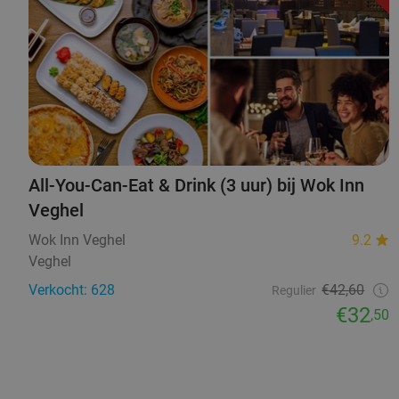
All-You-Can-Eat & Drink (3 uur) bij Wok Inn
Veghel
Wok Inn Veghel
9.2
Veghel
Verkocht: 628
€42,60
Regulier
€32
,50