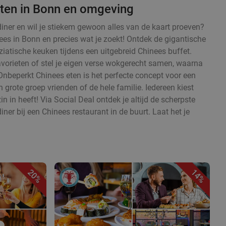
ten in Bonn en omgeving
diner en wil je stiekem gewoon alles van de kaart proeven?
ees in Bonn en precies wat je zoekt! Ontdek de gigantische
iatische keuken tijdens een uitgebreid Chinees buffet.
avorieten of stel je eigen verse wokgerecht samen, waarna
 Onbeperkt Chinees eten is het perfecte concept voor een
rote groep vrienden of de hele familie. Iedereen kiest
zin in heeft! Via Social Deal ontdek je altijd de scherpste
iner bij een Chinees restaurant in de buurt. Laat het je
20%
14%