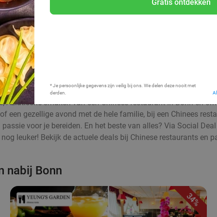
Gratis ontdekken
Bij mij in de buurt
* Je persoonlijke gegevens zijn veilig bij ons. We delen deze nooit met
derden.
A
jke, Aziatische smaken van een Chinees restaurant in Bonn en om
 of een gezellige avond met de hele familie, bij een Chinees rest
l passie voor je bereiden. En het beste van alles? Via Social Deal
nog leuker! Bekijk de actuele deals bij Chinese restaurants en p
n nabij Bonn
34%