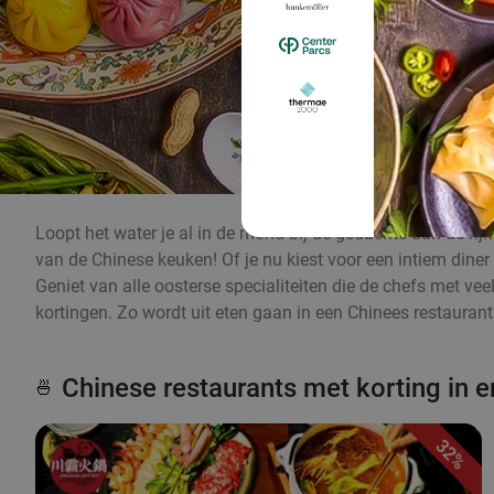
Loopt het water je al in de mond bij de gedachte aan de ri
van de Chinese keuken! Of je nu kiest voor een intiem diner
Geniet van alle oosterse specialiteiten die de chefs met vee
kortingen. Zo wordt uit eten gaan in een Chinees restaurant 
Chinese restaurants met korting in e
🍜
32%