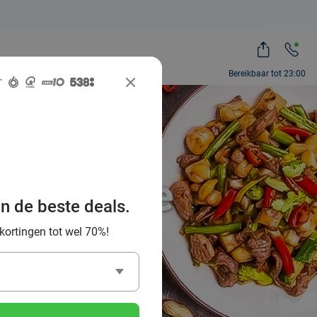
Bereikbaar tot 23:00
e Chinese
an de beste deals.
omgeving
 kortingen tot wel 70%!