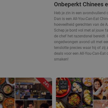
Onbeperkt Chinees e
Heb je zin in een avondvullend 
Dan is een All-You-Can-Eat Chin
hoeveelheid gerechten van de Az
Schep je bord vol met al jouw f
de chef het razendsnel bereidt.
ongedwongen avond uit met een g
tenslotte precies waar hij of zij 
deals voor een All-You-Can-Eat d
smaken!
24%