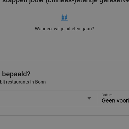
3 stappen jouw (chinees-)etentje gereserv
Wanneer wil je uit eten gaan?
r bepaald?
 bij restaurants in Bonn
Datum
Geen voor