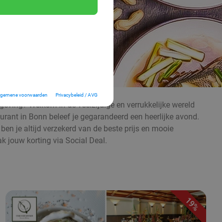
lgemene voorwaarden
Privacybeleid / AVG
geving? Welkom in de veelzijdige en verrukkelijke wereld
aurant in Bonn beleef je gegarandeerd een heerlijke avond.
 ben je altijd verzekerd van de beste prijs en mooie
ak jouw korting via Social Deal.
19%