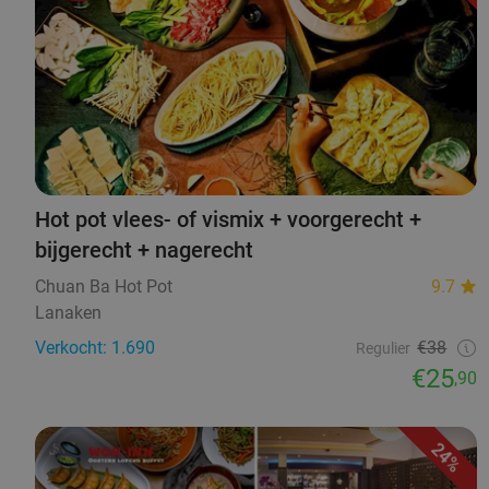
Hot pot vlees- of vismix + voorgerecht +
bijgerecht + nagerecht
Chuan Ba Hot Pot
9.7
Lanaken
Verkocht: 1.690
€38
Regulier
€25
,90
24%