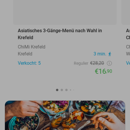
Asiatisches 3-Gänge-Menü nach Wahl in
A
Krefeld
C
ChiMi Krefeld
C
Krefeld
3 min.
W
Verkocht: 5
€28,20
V
Regulier
€16
,90