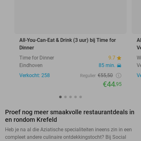
All-You-Can-Eat & Drink (3 uur) bij Time for
A
Dinner
V
Time for Dinner
9.7
W
Eindhoven
85 min.
V
Verkocht: 258
€55,50
V
Regulier
€44
,95
Proef nog meer smaakvolle restaurantdeals in
en rondom Krefeld
Heb je na al die Aziatische specialiteiten ineens zin in een
compleet andere culinaire ontdekkingstocht? Bij Social