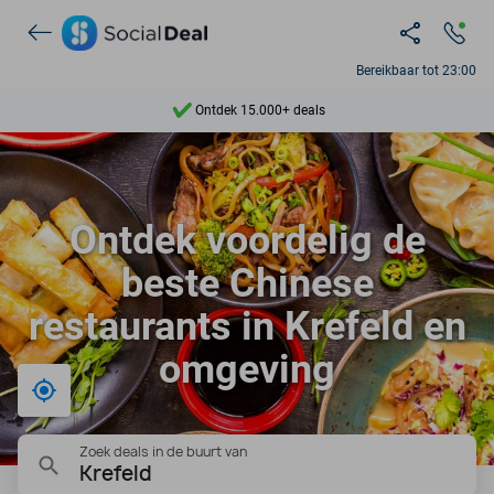
Ontdek 15.000+ deals
Bereikbaar tot 23:00
7 dagen per week beschikbaar
10+ miljoen leden
9,4
Ontdek voordelig de
Ontdek 15.000+ deals
beste Chinese
restaurants in Krefeld en
omgeving
Bij mij in de buurt
Zoek deals in de buurt van
Krefeld