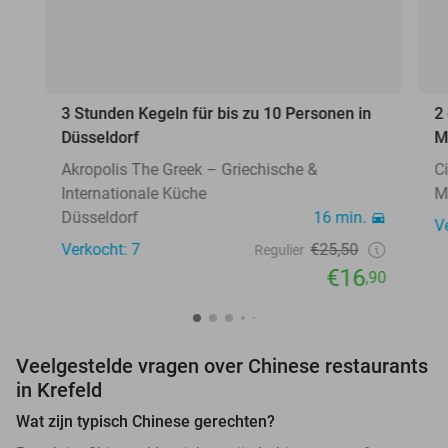
3 Stunden Kegeln für bis zu 10 Personen in
2
Düsseldorf
M
Akropolis The Greek – Griechische &
C
Internationale Küche
M
Düsseldorf
16 min.
V
Verkocht: 7
€25,50
Regulier
€16
,90
Veelgestelde vragen over Chinese restaurants
in Krefeld
Wat zijn typisch Chinese gerechten?