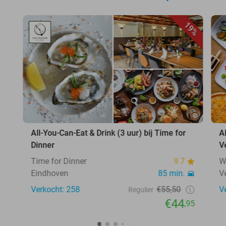
19%
All-You-Can-Eat & Drink (3 uur) bij Time for
A
Dinner
V
Time for Dinner
9.7
W
Eindhoven
85 min.
V
Verkocht: 258
€55,50
V
Regulier
€44
,95