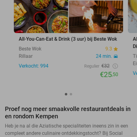
All-You-Can-Eat & Drink (3 uur) bij Beste Wok
A
D
Beste Wok
9.3
Rillaar
24 min.
T
E
Verkocht: 994
€32
Regulier
€25
V
,50
Proef nog meer smaakvolle restaurantdeals in
en rondom Kempen
Heb je na al die Aziatische specialiteiten ineens zin in een
compleet andere culinaire ontdekkingstocht? Bij Social