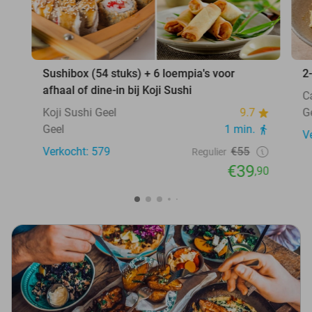
Sushibox (54 stuks) + 6 loempia's voor
2
afhaal of dine-in bij Koji Sushi
C
Koji Sushi Geel
9.7
G
Geel
1 min.
V
Verkocht: 579
€55
Regulier
€39
,90