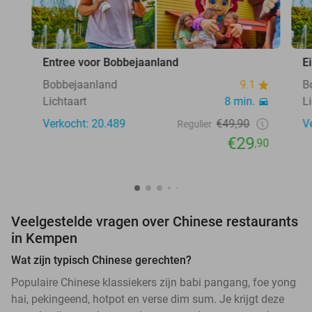
Entree voor Bobbejaanland
E
Bobbejaanland
9.1
B
Lichtaart
8 min.
L
Verkocht: 20.489
€49,90
V
Regulier
€29
,90
Veelgestelde vragen over Chinese restaurants
in Kempen
Wat zijn typisch Chinese gerechten?
Populaire Chinese klassiekers zijn babi pangang, foe yong
hai, pekingeend, hotpot en verse dim sum. Je krijgt deze