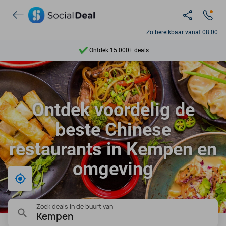
Zo bereikbaar vanaf 08:00
Ontdek 15.000+ deals
7 dagen per week beschikbaar
10+ miljoen leden
Ontdek voordelig de
9,4
beste Chinese
Ontdek 15.000+ deals
restaurants in Kempen en
omgeving
Bij mij in de buurt
Zoek deals in de buurt van
Kempen