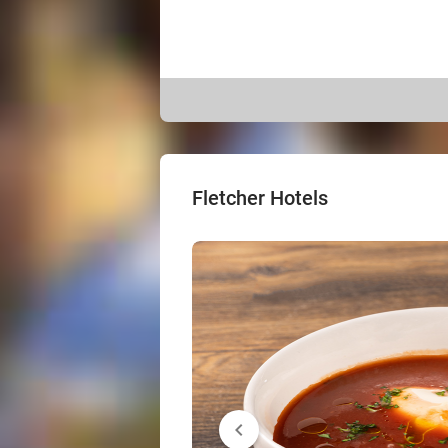
Fletcher Hotels
chevron_left