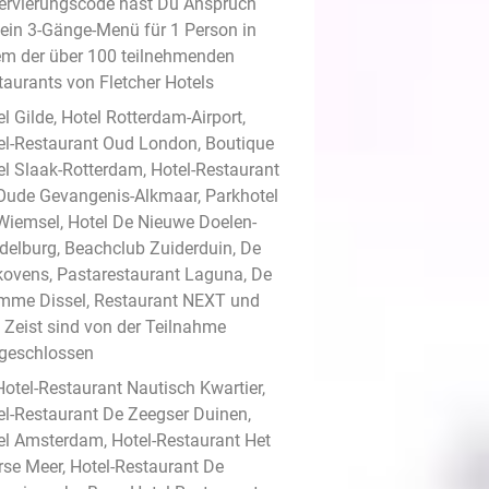
ervierungscode hast Du Anspruch
 ein 3-Gänge-Menü für 1 Person in
em der über 100 teilnehmenden
taurants von Fletcher Hotels
l Gilde, Hotel Rotterdam-Airport,
el-Restaurant Oud London, Boutique
el Slaak-Rotterdam, Hotel-Restaurant
Oude Gevangenis-Alkmaar, Parkhotel
Wiemsel, Hotel De Nieuwe Doelen-
delburg, Beachclub Zuiderduin, De
kovens, Pastarestaurant Laguna, De
mme Dissel, Restaurant NEXT und
t Zeist sind von der Teilnahme
geschlossen
Hotel-Restaurant Nautisch Kwartier,
el-Restaurant De Zeegser Duinen,
el Amsterdam, Hotel-Restaurant Het
rse Meer, Hotel-Restaurant De