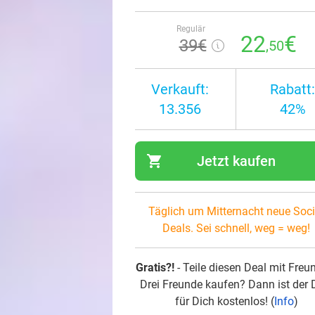
Regulär
22
€
39€
,50
Verkauft:
Rabatt:
13.356
42%
shopping_cart
Jetzt kaufen
navi
Täglich um Mitternacht neue Soci
Deals. Sei schnell, weg = weg!
Gratis?!
- Teile diesen Deal mit Freu
Drei Freunde kaufen? Dann ist der 
für Dich kostenlos! (
Info
)