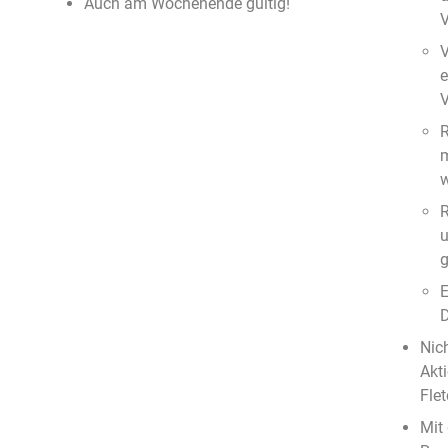
Auch am Wochenende gültig!
V
e
V
R
R
u
g
E
D
Nic
Akt
Flet
Mit