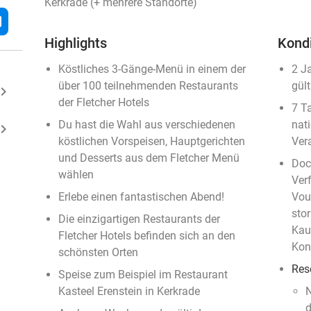
Kerkrade (+ mehrere Standorte)
l
Highlights
Kond
Köstliches 3-Gänge-Menü in einem der
2 J
über 100 teilnehmenden Restaurants
gült
ard_arrow_right
der Fletcher Hotels
7 T
Du hast die Wahl aus verschiedenen
nat
ard_arrow_right
köstlichen Vorspeisen, Hauptgerichten
Ver
und Desserts aus dem Fletcher Menü
Doc
wählen
Ver
Erlebe einen fantastischen Abend!
Vou
sto
Die einzigartigen Restaurants der
Kau
Fletcher Hotels befinden sich an den
Kon
schönsten Orten
Res
Speise zum Beispiel im Restaurant
Kasteel Erenstein in Kerkrade
N
d