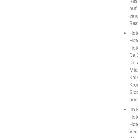
Res
auf
ein
Res
Hote
Hot
Hot
De 
De 
Mid
Kal
Kro
Slo
aus
Im 
Hot
Hot
Vee