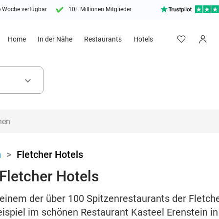
e Woche verfügbar
10+ Millionen Mitglieder
Home
In der Nähe
Restaurants
Hotels
keyboard_arrow_down
n
>
Fletcher Hotels
Fletcher Hotels
einem der über 100 Spitzenrestaurants der Fletche
ispiel im schönen Restaurant Kasteel Erenstein i