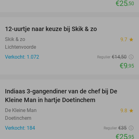
€25
,50
favorite_border
12-uurtje naar keuze bij Skik & zo
31%
Skik & zo
9.7
star
Lichtenvoorde
Verkocht: 1.072
€14
,50
Regulier
€9
,95
favorite_border
Indiaas 3-gangendiner van de chef bij De
26%
Kleine Man in hartje Doetinchem
De Kleine Man
9.8
star
Doetinchem
Verkocht: 184
€35
Regulier
€25
,95