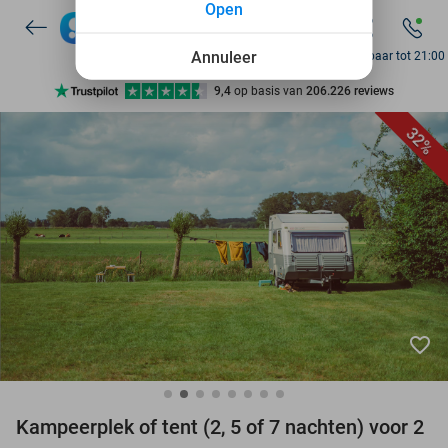
Open
10+ miljoen leden
9,4
op basis van
206.226 reviews
Annuleer
Bereikbaar tot 21:00
Ontdek 15.000+ deals
7 dagen per week beschikbaar
32%
10+ miljoen leden
favorite_border
Kampeerplek of tent (2, 5 of 7 nachten) voor 2