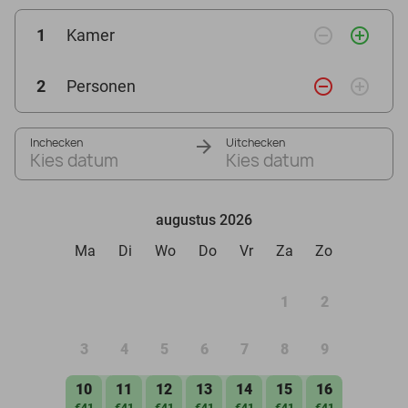
remove_circle_outline
add_circle_outline
1
Kamer
remove_circle_outline
add_circle_outline
2
Personen
Inchecken
Uitchecken
Kies datum
Kies datum
augustus 2026
Ma
Di
Wo
Do
Vr
Za
Zo
1
2
3
4
5
6
7
8
9
10
11
12
13
14
15
16
€41
€41
€41
€41
€41
€41
€41