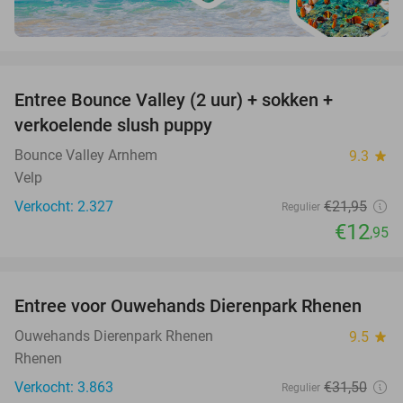
favorite_border
Entree Bounce Valley (2 uur) + sokken +
41%
verkoelende slush puppy
Bounce Valley Arnhem
9.3
star
Velp
Verkocht: 2.327
€21
,95
Regulier
€12
,95
favorite_border
Entree voor Ouwehands Dierenpark Rhenen
19%
Ouwehands Dierenpark Rhenen
9.5
star
Rhenen
Verkocht: 3.863
€31
,50
Regulier