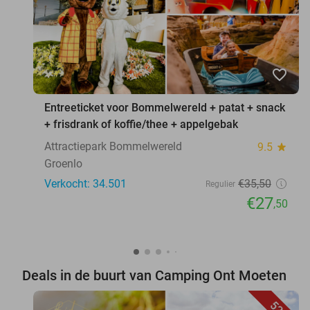
favorite_border
Entreeticket voor Bommelwereld + patat + snack
+ frisdrank of koffie/thee + appelgebak
Attractiepark Bommelwereld
9.5
star
Groenlo
Verkocht: 34.501
€35
,50
Regulier
€27
,50
Deals in de buurt van Camping Ont Moeten