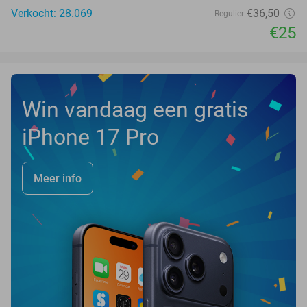
Verkocht: 28.069
€36
,50
Regulier
€25
Win vandaag een gratis
iPhone 17 Pro
Meer info