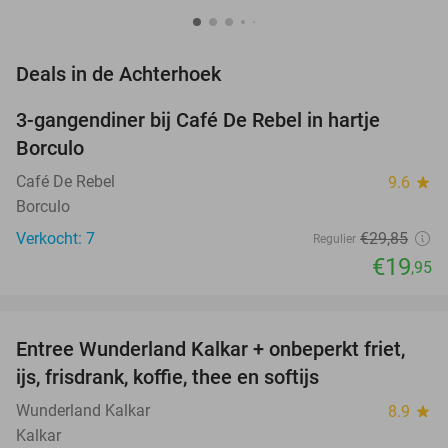
favorite_border
Deals in de Achterhoek
3-gangendiner bij Café De Rebel in hartje
33%
NEW
Borculo
TODAY
Café De Rebel
9.6
star
Borculo
Verkocht: 7
€29
,85
Regulier
€19
,95
favorite_border
Entree Wunderland Kalkar + onbeperkt friet,
32%
ijs, frisdrank, koffie, thee en softijs
Wunderland Kalkar
8.9
star
Kalkar