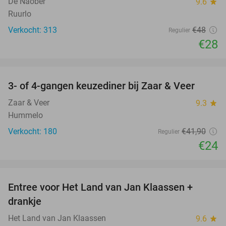
De Naober
9.6
star
Ruurlo
Verkocht: 313
€48
Regulier
€28
favorite_border
3- of 4-gangen keuzediner bij Zaar & Veer
43%
Zaar & Veer
9.3
star
Hummelo
Verkocht: 180
€41
,90
Regulier
€24
favorite_border
Entree voor Het Land van Jan Klaassen +
30%
drankje
Het Land van Jan Klaassen
9.6
star