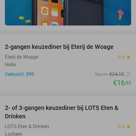
favorite_border
2-gangen keuzediner bij Eterij de Woage
30%
Eterij de Woage
9.8
star
Halle
Verkocht: 899
€24
,10
Regulier
€16
,95
favorite_border
2- of 3-gangen keuzediner bij LOTS Eten &
38%
Drinken
LOTS Eten & Drinken
9.9
star
Lochem