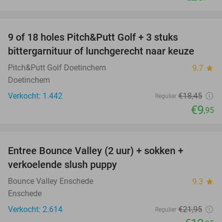
favorite_border
9 of 18 holes Pitch&Putt Golf + 3 stuks
46%
bittergarnituur of lunchgerecht naar keuze
Pitch&Putt Golf Doetinchem
9.7
star
Doetinchem
Verkocht: 1.442
€18
,45
Regulier
€9
,95
favorite_border
Entree Bounce Valley (2 uur) + sokken +
41%
verkoelende slush puppy
Bounce Valley Enschede
9.3
star
Enschede
Verkocht: 2.614
€21
,95
Regulier