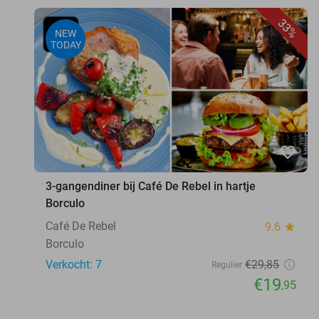
33%
NEW
TODAY
favorite_border
3-gangendiner bij Café De Rebel in hartje
Borculo
Café De Rebel
9.6
star
Borculo
Verkocht: 7
€29
,85
Regulier
€19
,95