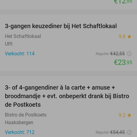
€12
,95
favorite_border
3-gangen keuzediner bij Het Schaftlokaal
44%
Het Schaftlokaal
9.8
star
Ulft
Verkocht: 114
€42
,55
Regulier
€23
,95
favorite_border
3- of 4-gangendiner à la carte + amuse +
49%
broodmandje + evt. onbeperkt drank bij Bistro
de Postkoets
Bistro de Postkoets
9.2
star
Haaksbergen
Verkocht: 712
€54
,45
Regulier