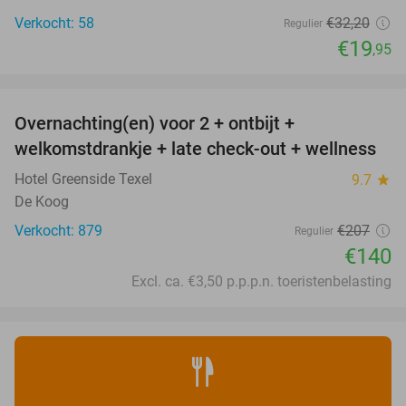
Verkocht: 58
€32
,20
Regulier
€19
,95
favorite_border
Overnachting(en) voor 2 + ontbijt +
32%
welkomstdrankje + late check-out + wellness
Hotel Greenside Texel
9.7
star
De Koog
Verkocht: 879
€207
Regulier
€140
Excl. ca. €3,50 p.p.p.n. toeristenbelasting