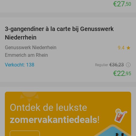
€27
,50
favorite_border
3-gangendiner à la carte bij Genusswerk
37%
Niederrhein
Genusswerk Niederrhein
9.4
star
Emmerich am Rhein
Verkocht: 138
€36
,23
Regulier
€22
,95
Ontdek de leukste
zomervakantiedeals
!