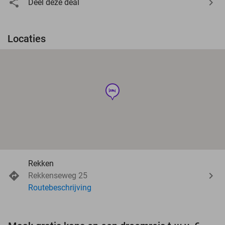
Deel deze deal
Locaties
hotel
Rekken
Rekkenseweg 25
Routebeschrijving