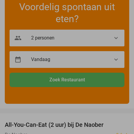
Voordelig spontaan uit
eten?
Zoek Restaurant
favorite_border
All-You-Can-Eat (2 uur) bij De Naober
42%