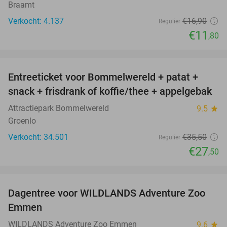
Braamt
Verkocht: 4.137
€16
,90
Regulier
€11
,80
favorite_border
Entreeticket voor Bommelwereld + patat +
23%
snack + frisdrank of koffie/thee + appelgebak
Attractiepark Bommelwereld
9.5
star
Groenlo
Verkocht: 34.501
€35
,50
Regulier
€27
,50
favorite_border
Dagentree voor WILDLANDS Adventure Zoo
24%
Emmen
WILDLANDS Adventure Zoo Emmen
9.6
star