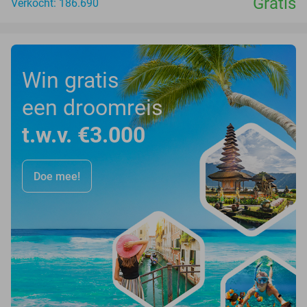
Gratis
Verkocht: 186.690
Win gratis
een droomreis
t.w.v. €3.000
Doe mee!