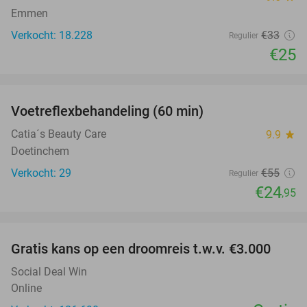
Emmen
Verkocht: 18.228
€33
Regulier
€25
favorite_border
Voetreflexbehandeling (60 min)
55%
Catia´s Beauty Care
9.9
star
Doetinchem
Verkocht: 29
€55
Regulier
€24
,95
favorite_border
Gratis kans op een droomreis t.w.v. €3.000
Social Deal Win
Online