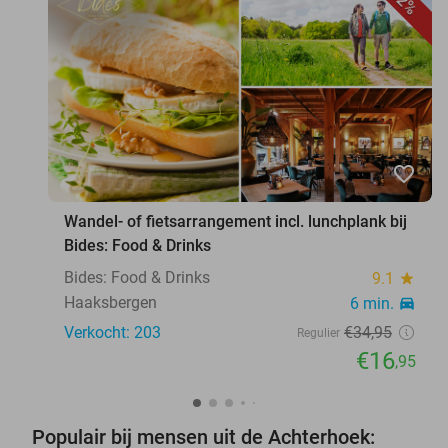
52%
favorite_border
Wandel- of fietsarrangement incl. lunchplank bij
Bides: Food & Drinks
Bides: Food & Drinks
9.1
star
Haaksbergen
6 min.
directions_car
Verkocht: 203
€34
,95
Regulier
€16
,95
Populair bij mensen uit de Achterhoek: