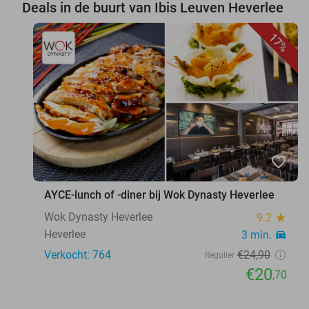
Deals in de buurt van Ibis Leuven Heverlee
17%
favorite_border
AYCE-lunch of -diner bij Wok Dynasty Heverlee
Wok Dynasty Heverlee
9.2
star
Heverlee
3 min.
directions_car
Verkocht: 764
€24
,90
Regulier
€20
,70