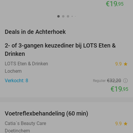
€19
,95
favorite_border
Deals in de Achterhoek
2- of 3-gangen keuzediner bij LOTS Eten &
38%
NEW
Drinken
TODAY
LOTS Eten & Drinken
9.9
star
Lochem
Verkocht: 8
€32
,20
Regulier
€19
,95
favorite_border
Voetreflexbehandeling (60 min)
55%
Catia´s Beauty Care
9.9
star
Doetinchem