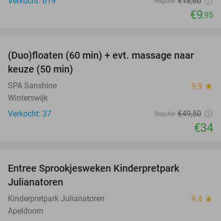
Verkocht: 619
€18
,60
Regulier
€9
,95
favorite_border
(Duo)floaten (60 min) + evt. massage naar
31%
keuze (50 min)
SPA Sanshine
9.9
star
Winterswijk
Verkocht: 37
€49
,50
Regulier
€34
favorite_border
Entree Sprookjesweken Kinderpretpark
39%
Julianatoren
Kinderpretpark Julianatoren
9.4
star
Apeldoorn