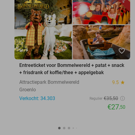
favorite_border
Entreeticket voor Bommelwereld + patat + snack
+ frisdrank of koffie/thee + appelgebak
Attractiepark Bommelwereld
9.5
star
Groenlo
Verkocht: 34.303
€35
,50
Regulier
€27
,50