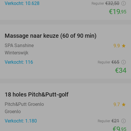
Verkocht: 10.628
€32
,50
Regulier
€19
,95
favorite_border
Massage naar keuze (60 of 90 min)
48%
SPA Sanshine
9.9
star
Winterswijk
Verkocht: 116
€65
Regulier
€34
favorite_border
18 holes Pitch&Putt-golf
53%
Pitch&Putt Groenlo
9.7
star
Groenlo
Verkocht: 1.180
€21
Regulier
€9
,95