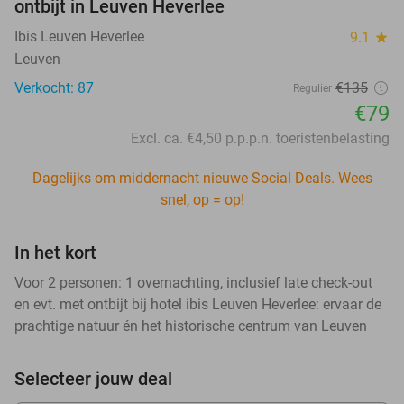
ontbijt in Leuven Heverlee
Ibis Leuven Heverlee
9.1
star
Leuven
Verkocht: 87
€135
Regulier
€79
Excl. ca. €4,50 p.p.p.n. toeristenbelasting
Dagelijks om middernacht nieuwe Social Deals. Wees
snel, op = op!
In het kort
Voor 2 personen: 1 overnachting, inclusief late check-out
en evt. met ontbijt bij hotel ibis Leuven Heverlee: ervaar de
prachtige natuur én het historische centrum van Leuven
Selecteer jouw deal