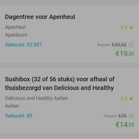
favorite_border
Dagentree voor Apenheul
36%
Apenheul
9.4
star
Apeldoorn
Verkocht: 32.957
€30
,50
Regulier
€19
,50
favorite_border
Sushibox (32 of 56 stuks) voor afhaal of
57%
thuisbezorgd van Delicious and Healthy
Delicious and Healthy Aalten
9.0
star
Aalten
Verkocht: 85
€35
Regulier
€14
,95
favorite_border