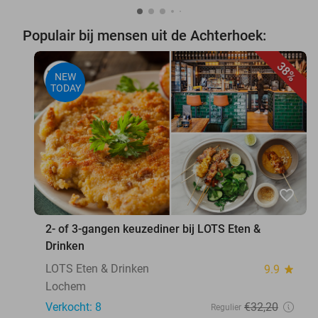
Populair bij mensen uit de Achterhoek:
38%
NEW
TODAY
favorite_border
2- of 3-gangen keuzediner bij LOTS Eten &
Drinken
LOTS Eten & Drinken
9.9
star
Lochem
Verkocht: 8
€32
,20
Regulier