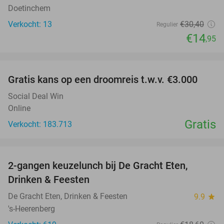
Doetinchem
Verkocht: 13
€30
,40
Regulier
€14
,95
favorite_border
Gratis kans op een droomreis t.w.v. €3.000
Social Deal Win
Online
Gratis
Verkocht: 183.713
favorite_border
2-gangen keuzelunch bij De Gracht Eten,
47%
Drinken & Feesten
De Gracht Eten, Drinken & Feesten
9.9
star
's-Heerenberg