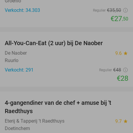
Groenlo
Verkocht: 34.303
€35
,50
Regulier
€27
,50
favorite_border
All-You-Can-Eat (2 uur) bij De Naober
42%
De Naober
9.6
star
Ruurlo
Verkocht: 291
€48
Regulier
€28
favorite_border
4-gangendiner van de chef + amuse bij 't
44%
Raedthuys
Eterij & Tapperij ’t Raedthuys
9.7
star
Doetinchem