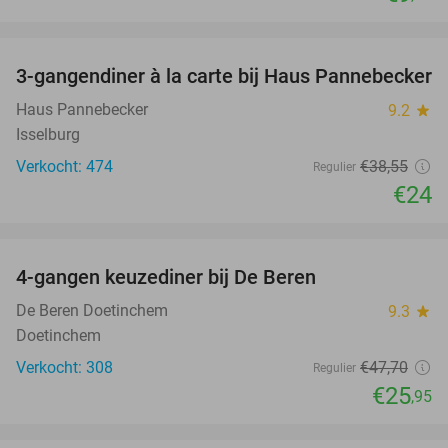
favorite_border
3-gangendiner à la carte bij Haus Pannebecker
38%
Haus Pannebecker
9.2
star
Isselburg
Verkocht: 474
€38
,55
Regulier
€24
favorite_border
4-gangen keuzediner bij De Beren
46%
De Beren Doetinchem
9.3
star
Doetinchem
Verkocht: 308
€47
,70
Regulier
€25
,95