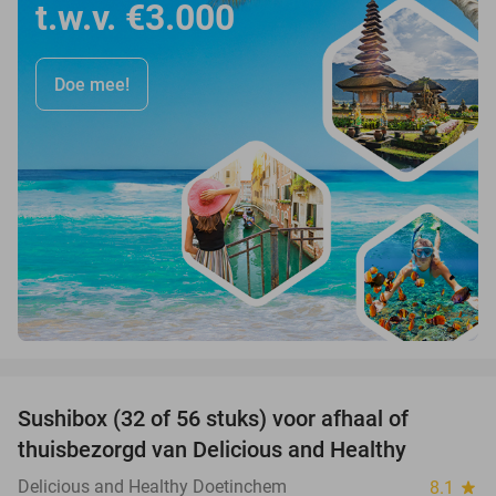
t.w.v. €3.000
Doe mee!
favorite_border
Sushibox (32 of 56 stuks) voor afhaal of
51%
thuisbezorgd van Delicious and Healthy
Delicious and Healthy Doetinchem
8.1
star