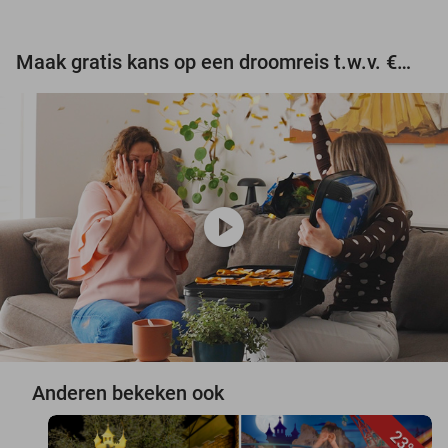
Maak gratis kans op een droomreis t.w.v. €3.000!
play_circle
Anderen bekeken ook
23%