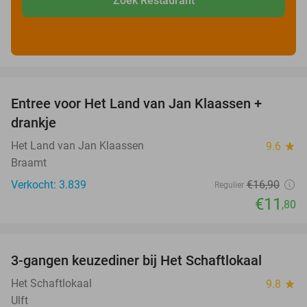
Zoek Restaurant
favorite_border
Entree voor Het Land van Jan Klaassen +
30%
drankje
Het Land van Jan Klaassen
9.6
star
Braamt
Verkocht: 3.839
€16
,90
Regulier
€11
,80
favorite_border
3-gangen keuzediner bij Het Schaftlokaal
44%
Het Schaftlokaal
9.8
star
Ulft