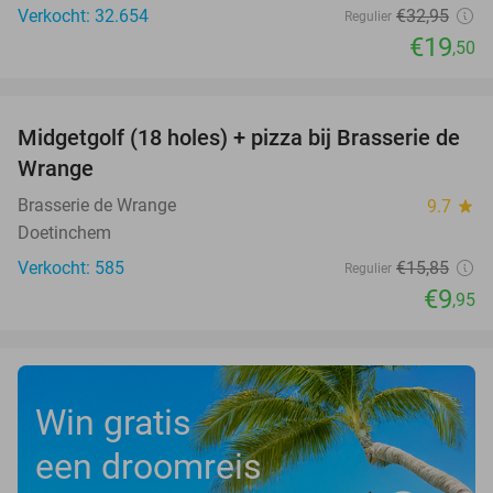
Verkocht: 32.654
€32
,95
Regulier
€19
,50
favorite_border
Midgetgolf (18 holes) + pizza bij Brasserie de
37%
Wrange
Brasserie de Wrange
9.7
star
Doetinchem
Verkocht: 585
€15
,85
Regulier
€9
,95
Win gratis
een droomreis