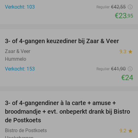
Verkocht: 103
€42
,55
Regulier
€23
,95
favorite_border
3- of 4-gangen keuzediner bij Zaar & Veer
43%
Zaar & Veer
9.3
star
Hummelo
Verkocht: 153
€41
,90
Regulier
€24
favorite_border
3- of 4-gangendiner à la carte + amuse +
49%
broodmandje + evt. onbeperkt drank bij Bistro
de Postkoets
Bistro de Postkoets
9.2
star