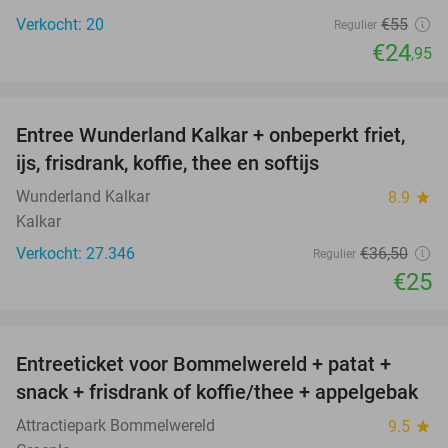
Verkocht: 20
€55
Regulier
€24
,95
favorite_border
Entree Wunderland Kalkar + onbeperkt friet,
32%
ijs, frisdrank, koffie, thee en softijs
Wunderland Kalkar
8.9
star
Kalkar
Verkocht: 27.346
€36
,50
Regulier
€25
favorite_border
Entreeticket voor Bommelwereld + patat +
23%
snack + frisdrank of koffie/thee + appelgebak
Attractiepark Bommelwereld
9.5
star