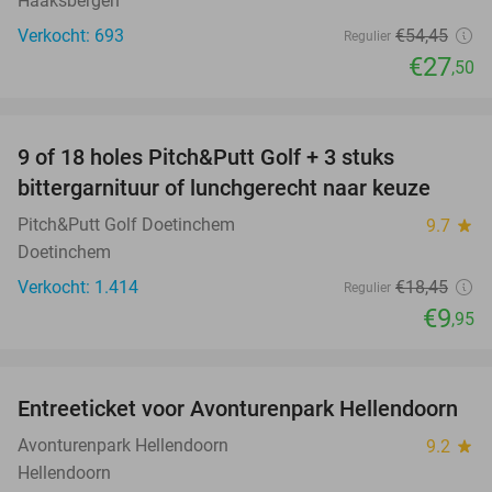
Haaksbergen
Verkocht: 693
€54
,45
Regulier
€27
,50
favorite_border
9 of 18 holes Pitch&Putt Golf + 3 stuks
46%
bittergarnituur of lunchgerecht naar keuze
Pitch&Putt Golf Doetinchem
9.7
star
Doetinchem
Verkocht: 1.414
€18
,45
Regulier
€9
,95
favorite_border
Entreeticket voor Avonturenpark Hellendoorn
41%
Avonturenpark Hellendoorn
9.2
star
Hellendoorn