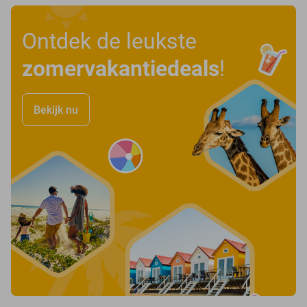
Ontdek de leukste
zomervakantiedeals
!
Bekijk nu