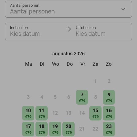
Aantal personen:
Aantal personen
Inchecken
Uitchecken
Kies datum
Kies datum
augustus 2026
Ma
Di
Wo
Do
Vr
Za
Zo
1
2
7
9
3
4
5
6
8
€79
€79
10
11
15
16
12
13
14
€79
€79
€79
€79
17
18
19
20
23
21
22
€79
€79
€79
€79
€79