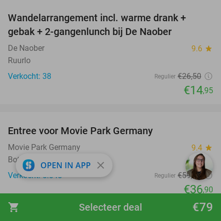
Wandelarrangement incl. warme drank +
44%
gebak + 2-gangenlunch bij De Naober
De Naober
9.6
star
Ruurlo
Verkocht: 38
€26
,50
Regulier
€14
,95
favorite_border
Entree voor Movie Park Germany
38%
Movie Park Germany
9.4
star
Bottrop
close
OPEN IN APP
Verkocht: 5.548
€59
,90
Regulier
€36
,90
favorite_border
€79
shopping_cart
Selecteer deal