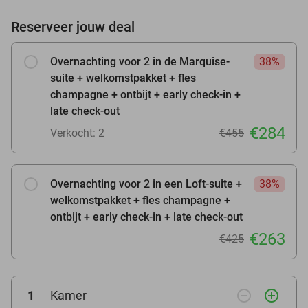
Reserveer jouw deal
Overnachting voor 2 in de Marquise-
38%
suite + welkomstpakket + fles
champagne + ontbijt + early check-in +
late check-out
€284
Verkocht: 2
€455
Overnachting voor 2 in een Loft-suite +
38%
welkomstpakket + fles champagne +
ontbijt + early check-in + late check-out
€263
€425
remove_circle_outline
add_circle_outline
1
Kamer