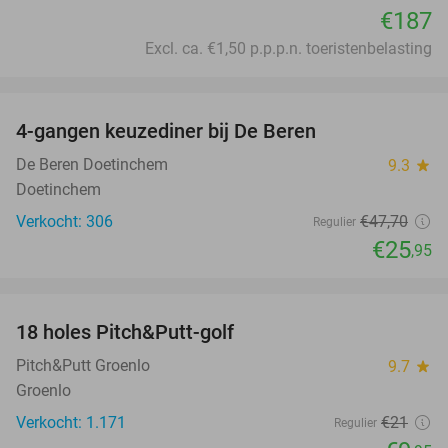
€187
Excl. ca. €1,50 p.p.p.n. toeristenbelasting
favorite_border
4-gangen keuzediner bij De Beren
46%
De Beren Doetinchem
9.3
star
Doetinchem
Verkocht: 306
€47
,70
Regulier
€25
,95
favorite_border
18 holes Pitch&Putt-golf
53%
Pitch&Putt Groenlo
9.7
star
Groenlo
Verkocht: 1.171
€21
Regulier