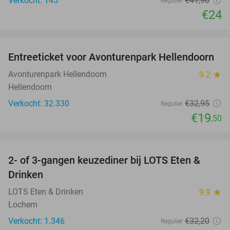
Verkocht: 145
€41
,90
Regulier
€24
favorite_border
Entreeticket voor Avonturenpark Hellendoorn
41%
Avonturenpark Hellendoorn
9.2
star
Hellendoorn
Verkocht: 32.330
€32
,95
Regulier
€19
,50
favorite_border
2- of 3-gangen keuzediner bij LOTS Eten &
41%
Drinken
LOTS Eten & Drinken
9.9
star
Lochem
Verkocht: 1.346
€32
,20
Regulier