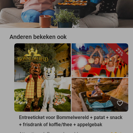
Anderen bekeken ook
23%
favorite_border
Entreeticket voor Bommelwereld + patat + snack
+ frisdrank of koffie/thee + appelgebak