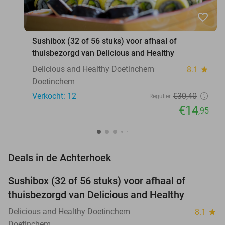
favorite_border
Sushibox (32 of 56 stuks) voor afhaal of
thuisbezorgd van Delicious and Healthy
Delicious and Healthy Doetinchem
8.1
star
Doetinchem
Verkocht: 12
€30
,40
Regulier
€14
,95
favorite_border
Deals in de Achterhoek
Sushibox (32 of 56 stuks) voor afhaal of
51%
NEW
thuisbezorgd van Delicious and Healthy
TODAY
Delicious and Healthy Doetinchem
8.1
star
Doetinchem