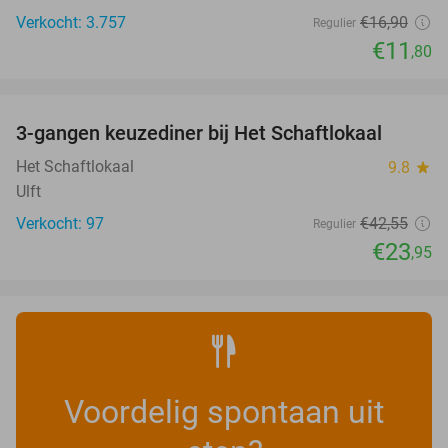
Verkocht: 3.757
€16
,90
Regulier
€11
,80
favorite_border
3-gangen keuzediner bij Het Schaftlokaal
44%
Het Schaftlokaal
9.8
star
Ulft
Verkocht: 97
€42
,55
Regulier
€23
,95
Voordelig spontaan uit