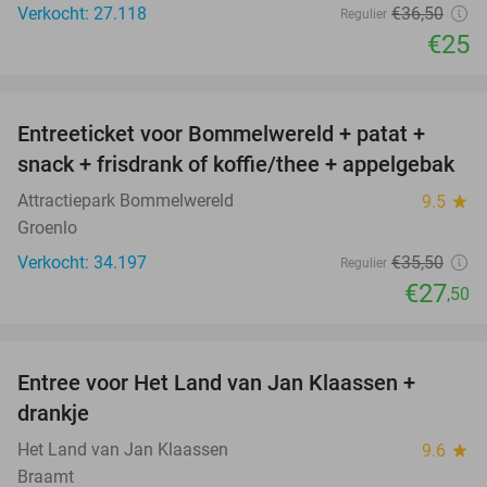
Verkocht: 27.118
€36
,50
Regulier
€25
favorite_border
Entreeticket voor Bommelwereld + patat +
23%
snack + frisdrank of koffie/thee + appelgebak
Attractiepark Bommelwereld
9.5
star
Groenlo
Verkocht: 34.197
€35
,50
Regulier
€27
,50
favorite_border
Entree voor Het Land van Jan Klaassen +
30%
drankje
Het Land van Jan Klaassen
9.6
star
Braamt