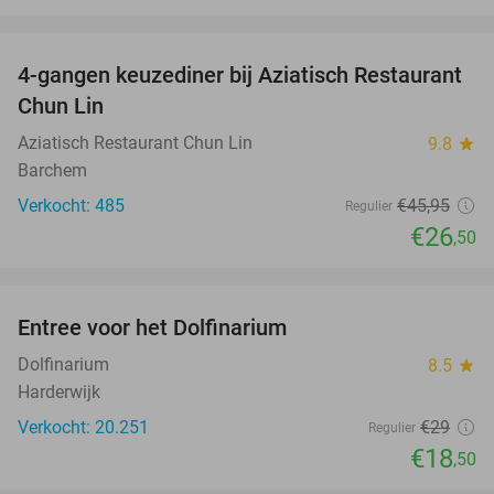
favorite_border
4-gangen keuzediner bij Aziatisch Restaurant
42%
Chun Lin
Aziatisch Restaurant Chun Lin
9.8
star
Barchem
Verkocht: 485
€45
,95
Regulier
€26
,50
favorite_border
Entree voor het Dolfinarium
36%
Dolfinarium
8.5
star
Harderwijk
Verkocht: 20.251
€29
Regulier
€18
,50
favorite_border