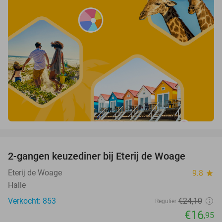
favorite_border
2-gangen keuzediner bij Eterij de Woage
30%
Eterij de Woage
9.8
star
Halle
Verkocht: 853
€24
,10
Regulier
€16
,95