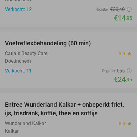
Verkocht: 12
€30
,40
Regulier
€14
,95
favorite_border
Voetreflexbehandeling (60 min)
55%
NEW
TODAY
Catia´s Beauty Care
9.9
star
Doetinchem
Verkocht: 11
€55
Regulier
€24
,95
favorite_border
Entree Wunderland Kalkar + onbeperkt friet,
32%
ijs, frisdrank, koffie, thee en softijs
Wunderland Kalkar
8.9
star
Kalkar