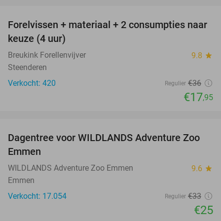
Forelvissen + materiaal + 2 consumpties naar
50%
keuze (4 uur)
Breukink Forellenvijver
9.8
star
Steenderen
Verkocht: 420
€36
Regulier
€17
,95
favorite_border
Dagentree voor WILDLANDS Adventure Zoo
24%
Emmen
WILDLANDS Adventure Zoo Emmen
9.6
star
Emmen
Verkocht: 17.054
€33
Regulier
€25