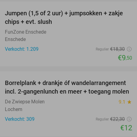
Jumpen (1,5 of 2 uur) + jumpsokken + zakje
48%
chips + evt. slush
FunZone Enschede
Enschede
Verkocht: 1.209
€18
,30
Regulier
€9
,50
favorite_border
Borrelplank + drankje óf wandelarrangement
46%
incl. 2-gangenlunch en meer + toegang molen
De Zwiepse Molen
9.1
star
Lochem
Verkocht: 309
€22
,30
Regulier
€12