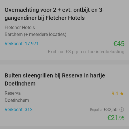
Overnachting voor 2 + evt. ontbijt en 3-
gangendiner bij Fletcher Hotels
Fletcher Hotels
Barchem (+ meerdere locaties)
€45
Verkocht: 17.971
Excl. ca. €3 p.p.p.n. toeristenbelasting
favorite_border
Buiten steengrillen bij Reserva in hartje
32%
Doetinchem
Reserva
9.4
star
Doetinchem
Verkocht: 312
€32
,50
Regulier
€21
,95
favorite_border