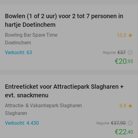
favorite_border
Bowlen (1 of 2 uur) voor 2 tot 7 personen in
43%
hartje Doetinchem
Bowling Bar Spare Time
10.0
star
Doetinchem
Verkocht: 63
€37
Regulier
€20
,95
favorite_border
Entreeticket voor Attractiepark Slagharen +
41%
evt. snackmenu
Attractie- & Vakantiepark Slagharen
8.8
star
Slagharen
Verkocht: 4.430
€37
,90
Regulier
€22
,40