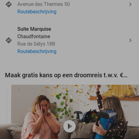
Avenue des Thermes 50
Routebeschrijving
Suite Marquise
Chaudfontaine
Rue de Sélys 18B
Routebeschrijving
Maak gratis kans op een droomreis t.w.v. €3.000!
play_circle