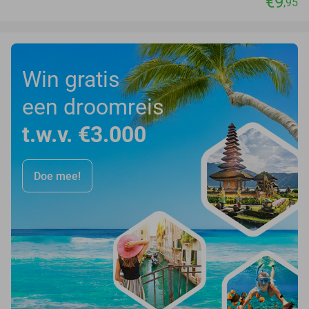
€9
,95
Win gratis
een droomreis
t.w.v. €3.000
Doe mee!