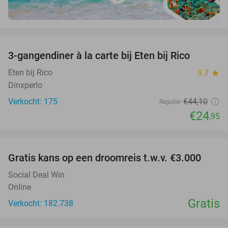
favorite_border
3-gangendiner à la carte bij Eten bij Rico
43%
Eten bij Rico
9.7
star
Dinxperlo
Verkocht: 175
€44
,10
Regulier
€24
,95
favorite_border
Gratis kans op een droomreis t.w.v. €3.000
Social Deal Win
Online
Gratis
Verkocht: 182.738
favorite_border