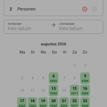
remove_circle_outline
add_circle_outline
2
Personen
Inchecken
Uitchecken
Kies datum
Kies datum
augustus 2026
Ma
Di
Wo
Do
Vr
Za
Zo
1
2
6
9
3
4
5
7
8
€263
€284
13
15
16
10
11
12
14
€263
€417
€284
17
18
19
20
21
22
23
€263
€263
€263
€263
€554
€417
€263