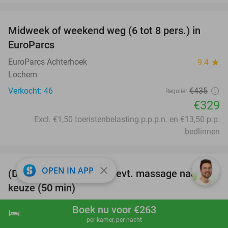
favorite_border
Midweek of weekend weg (6 tot 8 pers.) in
24%
EuroParcs
EuroParcs Achterhoek
9.4
star
Lochem
Verkocht: 46
€435
Regulier
€329
Excl. €1,50 toeristenbelasting p.p.p.n. en €13,50 p.p.
bedlinnen
favorite_border
close
OPEN IN APP
(Duo)floaten (60 min) + evt. massage naar
31%
keuze (50 min)
SPA Sanshine
9.9
star
Boek nu voor €263
hotel
shopping_cart
Boek nu
navigate_next
Winterswijk
per kamer, per nacht