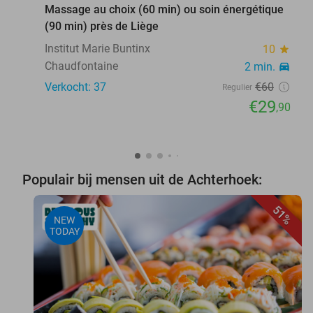
Massage au choix (60 min) ou soin énergétique
(90 min) près de Liège
Institut Marie Buntinx
10
star
Chaudfontaine
2 min.
directions_car
Verkocht: 37
€60
Regulier
€29
,90
Populair bij mensen uit de Achterhoek:
51%
NEW
TODAY