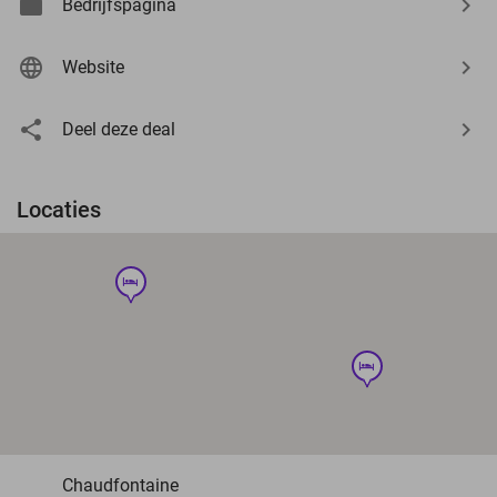
Bedrijfspagina
Website
Deel deze deal
Locaties
hotel
hotel
Chaudfontaine