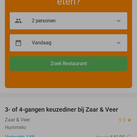
eten?
Zoek Restaurant
favorite_border
3- of 4-gangen keuzediner bij Zaar & Veer
43%
Zaar & Veer
9.3
star
Hummelo