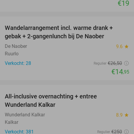
€19
favorite_border
Wandelarrangement incl. warme drank +
44%
gebak + 2-gangenlunch bij De Naober
De Naober
9.6
star
Ruurlo
Verkocht: 28
€26
,50
Regulier
€14
,95
favorite_border
All-inclusive overnachting + entree
25%
Wunderland Kalkar
Wunderland Kalkar
8.9
star
Kalkar
Verkocht: 381
€250
Regulier