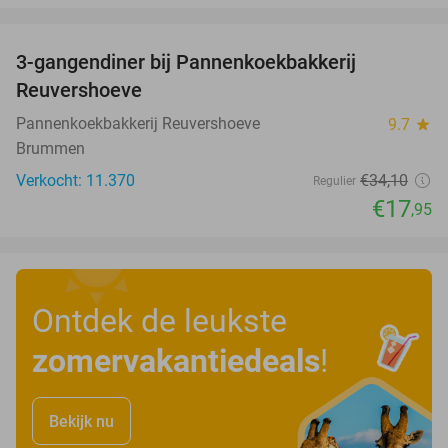
favorite_border
3-gangendiner bij Pannenkoekbakkerij
47%
Reuvershoeve
Pannenkoekbakkerij Reuvershoeve
9.7
star
Brummen
Verkocht: 11.370
€34
,10
Regulier
€17
,95
Ontdek de leukste
zomervakantiedeals
!
Bekijk nu