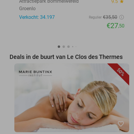
Attractiepark Bommelwereld
9.5
star
Groenlo
Verkocht: 34.197
€35
,50
Regulier
€27
,50
Deals in de buurt van Le Clos des Thermes
50%
favorite_border