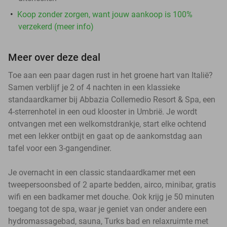
Koop zonder zorgen, want jouw aankoop is 100%
verzekerd (meer info)
Meer over deze deal
Toe aan een paar dagen rust in het groene hart van Italië?
Samen verblijf je 2 of 4 nachten in een klassieke
standaardkamer bij Abbazia Collemedio Resort & Spa, een
4-sterrenhotel in een oud klooster in Umbrië. Je wordt
ontvangen met een welkomstdrankje, start elke ochtend
met een lekker ontbijt en gaat op de aankomstdag aan
tafel voor een 3-gangendiner.
Je overnacht in een classic standaardkamer met een
tweepersoonsbed of 2 aparte bedden, airco, minibar, gratis
wifi en een badkamer met douche. Ook krijg je 50 minuten
toegang tot de spa, waar je geniet van onder andere een
hydromassagebad, sauna, Turks bad en relaxruimte met