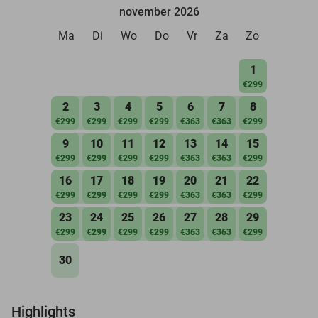
november 2026
Ma
Di
Wo
Do
Vr
Za
Zo
1
€299
2
3
4
5
6
7
8
€299
€299
€299
€299
€363
€363
€299
9
10
11
12
13
14
15
€299
€299
€299
€299
€363
€363
€299
16
17
18
19
20
21
22
€299
€299
€299
€299
€363
€363
€299
23
24
25
26
27
28
29
€299
€299
€299
€299
€363
€363
€299
30
Highlights