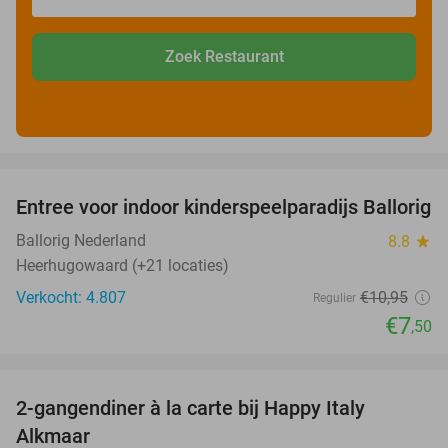
Zoek Restaurant
favorite_border
Entree voor indoor kinderspeelparadijs Ballorig
32%
Ballorig Nederland
8.8
star
Heerhugowaard (+21 locaties)
Verkocht: 4.807
€10
,95
Regulier
€7
,50
favorite_border
2-gangendiner à la carte bij Happy Italy
35%
Alkmaar