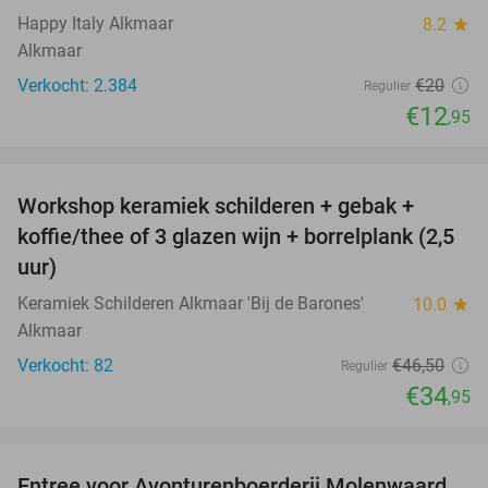
Happy Italy Alkmaar
8.2
star
Alkmaar
Verkocht: 2.384
€20
Regulier
€12
,95
favorite_border
Workshop keramiek schilderen + gebak +
25%
koffie/thee of 3 glazen wijn + borrelplank (2,5
uur)
Keramiek Schilderen Alkmaar 'Bij de Barones'
10.0
star
Alkmaar
Verkocht: 82
€46
,50
Regulier
€34
,95
favorite_border
Entree voor Avonturenboerderij Molenwaard