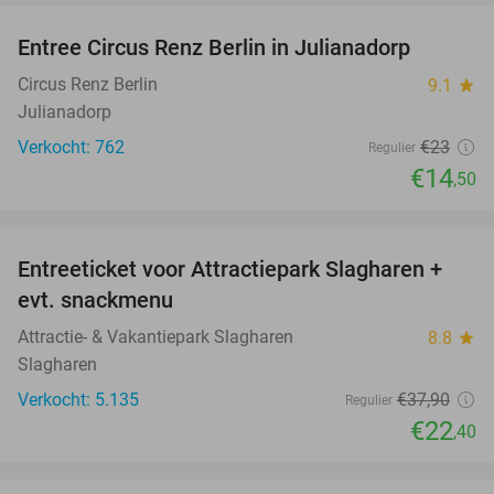
Entree Circus Renz Berlin in Julianadorp
37%
Circus Renz Berlin
9.1
star
Julianadorp
Verkocht: 762
€23
Regulier
€14
,50
favorite_border
Entreeticket voor Attractiepark Slagharen +
41%
evt. snackmenu
Attractie- & Vakantiepark Slagharen
8.8
star
Slagharen
Verkocht: 5.135
€37
,90
Regulier
€22
,40
favorite_border