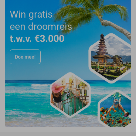
Win gratis
een droomreis
t.w.v. €3.000
Doe mee!
favorite_border