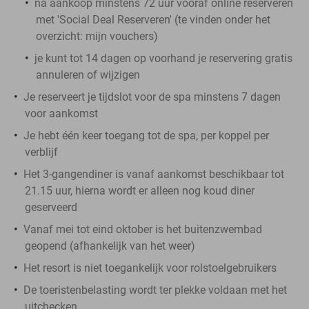
na aankoop minstens 72 uur vooraf online reserveren
met 'Social Deal Reserveren' (te vinden onder het
overzicht:
mijn vouchers
)
je kunt tot 14 dagen op voorhand je reservering gratis
annuleren of wijzigen
Je reserveert je tijdslot voor de spa minstens 7 dagen
voor aankomst
Je hebt één keer toegang tot de spa, per koppel per
verblijf
Het 3-gangendiner is vanaf aankomst beschikbaar tot
21.15 uur, hierna wordt er alleen nog koud diner
geserveerd
Vanaf mei tot eind oktober is het buitenzwembad
geopend (afhankelijk van het weer)
Het resort is niet toegankelijk voor rolstoelgebruikers
De toeristenbelasting wordt ter plekke voldaan met het
uitchecken