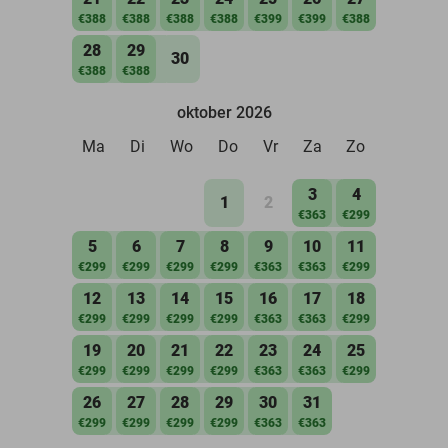
€388
€388
€388
€388
€399
€399
€388
28
29
30
€388
€388
oktober 2026
Ma
Di
Wo
Do
Vr
Za
Zo
3
4
1
2
€363
€299
5
6
7
8
9
10
11
€299
€299
€299
€299
€363
€363
€299
12
13
14
15
16
17
18
€299
€299
€299
€299
€363
€363
€299
19
20
21
22
23
24
25
€299
€299
€299
€299
€363
€363
€299
26
27
28
29
30
31
€299
€299
€299
€299
€363
€363