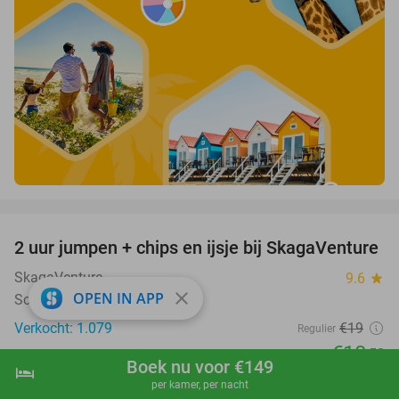
favorite_border
2 uur jumpen + chips en ijsje bij SkagaVenture
45%
SkagaVenture
9.6
star
close
OPEN IN APP
Schagen (13 km)
Verkocht: 1.079
€19
Regulier
€10
,50
Boek nu voor €149
hotel
shopping_cart
Boek nu
navigate_next
favorite_border
per kamer, per nacht