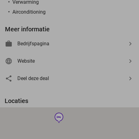
Verwarming
Airconditioning
Meer informatie
Bedrijfspagina
Website
Deel deze deal
Locaties
hotel