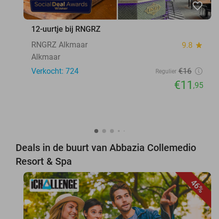
favorite_border
12-uurtje bij RNGRZ
RNGRZ Alkmaar
9.8
star
Alkmaar
Verkocht: 724
€16
Regulier
€11
,95
Deals in de buurt van Abbazia Collemedio
Resort & Spa
46%