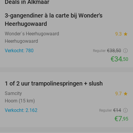
favorite_border
Deals in Alkmaar
3-gangendiner à la carte bij Wonder's
10%
Heerhugowaard
Wonder´s Heerhugowaard
9.3
star
Heerhugowaard
Verkocht: 780
€38
,50
Regulier
€34
,50
favorite_border
1 of 2 uur trampolinespringen + slush
43%
Samcity
9.7
star
Hoorn (15 km)
Verkocht: 2.162
€14
Regulier
€7
,95