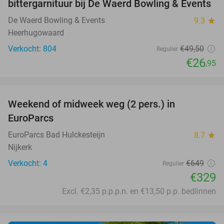
bittergarnituur bij De Waerd Bowling & Events
De Waerd Bowling & Events
9.3
star
Heerhugowaard
Verkocht: 804
€49
,50
Regulier
€26
,95
favorite_border
Weekend of midweek weg (2 pers.) in
49%
EuroParcs
EuroParcs Bad Hulckesteijn
8.7
star
Nijkerk
Verkocht: 4
€649
Regulier
€329
Excl. €2,35 p.p.p.n. en €13,50 p.p. bedlinnen