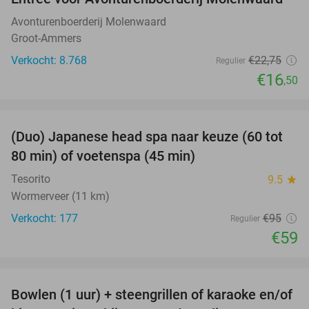
27%
Avonturenboerderij Molenwaard
Groot-Ammers
Verkocht: 8.768
€22
,75
Regulier
€16
,50
favorite_border
(Duo) Japanese head spa naar keuze (60 tot
38%
80 min) of voetenspa (45 min)
Tesorito
9.5
star
Wormerveer (11 km)
Verkocht: 177
€95
Regulier
€59
favorite_border
Bowlen (1 uur) + steengrillen of karaoke en/of
46%