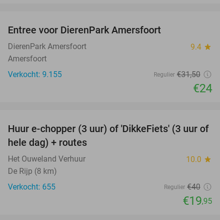
favorite_border
Entree voor DierenPark Amersfoort
24%
DierenPark Amersfoort
9.4
star
Amersfoort
Verkocht: 9.155
€31
,50
Regulier
€24
favorite_border
Huur e-chopper (3 uur) of 'DikkeFiets' (3 uur of
50%
hele dag) + routes
Het Ouweland Verhuur
10.0
star
De Rijp (8 km)
Verkocht: 655
€40
Regulier
€19
,95
favorite_border