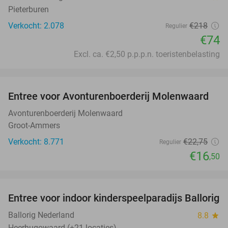
Pieterburen
Verkocht: 2.078
€218
Regulier
€74
Excl. ca. €2,50 p.p.p.n. toeristenbelasting
favorite_border
Entree voor Avonturenboerderij Molenwaard
27%
Avonturenboerderij Molenwaard
Groot-Ammers
Verkocht: 8.771
€22
,75
Regulier
€16
,50
favorite_border
Entree voor indoor kinderspeelparadijs Ballorig
32%
Ballorig Nederland
8.8
star
Heerhugowaard (+21 locaties)