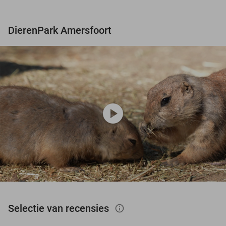
DierenPark Amersfoort
play_circle
Selectie van recensies
info_outlined