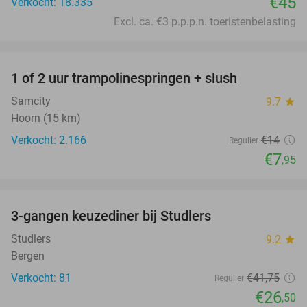
€45
Verkocht: 18.335
Excl. ca. €3 p.p.p.n. toeristenbelasting
favorite_border
1 of 2 uur trampolinespringen + slush
43%
Samcity
9.7
star
Hoorn (15 km)
Verkocht: 2.166
€14
Regulier
€7
,95
favorite_border
3-gangen keuzediner bij Studlers
37%
Studlers
9.2
star
Bergen
Verkocht: 81
€41
,75
Regulier
€26
,50