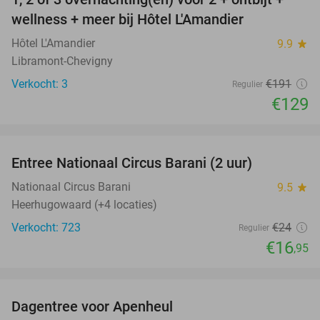
32%
NEW
wellness + meer bij Hôtel L'Amandier
TODAY
Hôtel L'Amandier
9.9
star
Libramont-Chevigny
Verkocht: 3
€191
Regulier
€129
favorite_border
Entree Nationaal Circus Barani (2 uur)
29%
Nationaal Circus Barani
9.5
star
Heerhugowaard (+4 locaties)
Verkocht: 723
€24
Regulier
€16
,95
favorite_border
Dagentree voor Apenheul
36%