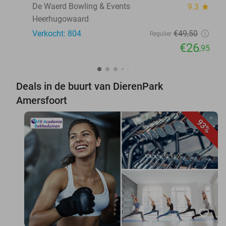
De Waerd Bowling & Events
9.3
star
Heerhugowaard
Verkocht: 804
€49
,50
Regulier
€26
,95
Deals in de buurt van DierenPark
Amersfoort
93%
favorite_border