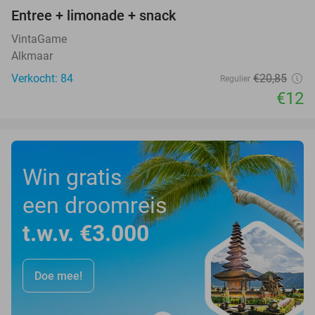
Entree + limonade + snack
42%
VintaGame
Alkmaar
Verkocht: 84
€20
,85
Regulier
€12
Win gratis
een droomreis
t.w.v. €3.000
Doe mee!