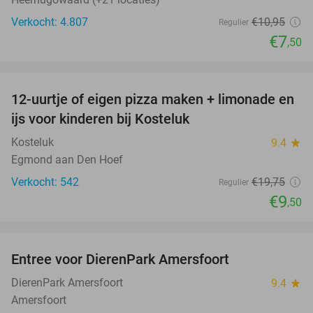
Verkocht: 4.807
€10
,95
Regulier
€7
,50
favorite_border
12-uurtje of eigen pizza maken + limonade en
52%
ijs voor kinderen bij Kosteluk
Kosteluk
9.4
star
Egmond aan Den Hoef
Verkocht: 542
€19
,75
Regulier
€9
,50
favorite_border
Entree voor DierenPark Amersfoort
24%
DierenPark Amersfoort
9.4
star
Amersfoort