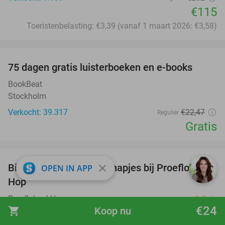
€115
Toeristenbelasting: €3,39 (vanaf 1 maart 2026: €3,58)
favorite_border
100%
75 dagen gratis luisterboeken en e-books
BookBeat
Stockholm
Verkocht: 39.317
€22
,47
Regulier
Gratis
favorite_border
Bier- of wijnproeverij + hapjes bij Proeflokaal
close
45%
OPEN IN APP
Hop
Proeflokaal Hop
9.7
star
€24
shopping_cart
Koop nu
Heiloo