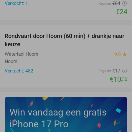
Verkocht: 1
€64
Regulier
€24
favorite_border
Rondvaart door Hoorn (60 min) + drankje naar
38%
keuze
Watertaxi Hoorn
9.8
star
Hoorn
Verkocht: 482
€17
Regulier
€10
,50
Win vandaag een gratis
iPhone 17 Pro