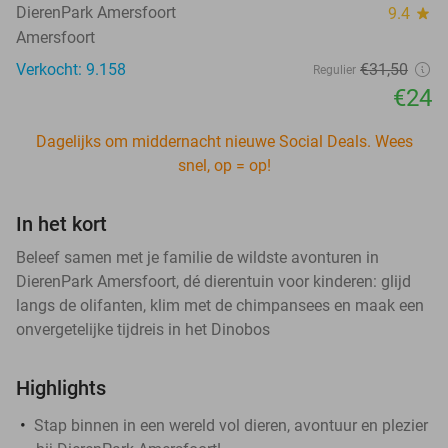
DierenPark Amersfoort
9.4
star
Amersfoort
Verkocht: 9.158
€31
,50
Regulier
€24
Dagelijks om middernacht nieuwe Social Deals. Wees
snel, op = op!
In het kort
Beleef samen met je familie de wildste avonturen in
DierenPark Amersfoort, dé dierentuin voor kinderen: glijd
langs de olifanten, klim met de chimpansees en maak een
onvergetelijke tijdreis in het Dinobos
Highlights
Stap binnen in een wereld vol dieren, avontuur en plezier