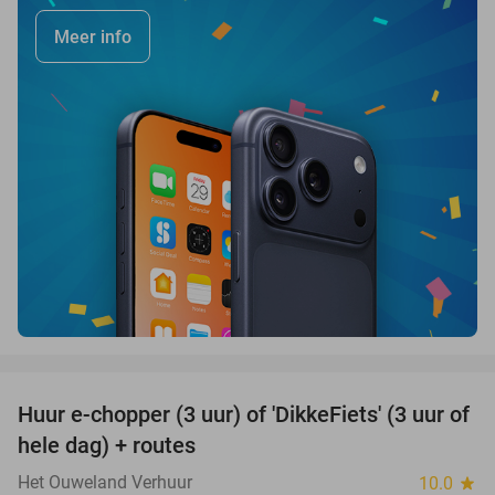
Meer info
favorite_border
Huur e-chopper (3 uur) of 'DikkeFiets' (3 uur of
50%
hele dag) + routes
Het Ouweland Verhuur
10.0
star