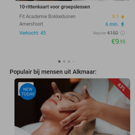
10-rittenkaart voor groepslessen
Fit Academie Bokkeduinen
9.7
star
Amersfoort
6 min.
directions_walk
Verkocht: 45
€150
Regulier
€9
,95
Populair bij mensen uit Alkmaar:
63%
NEW
TODAY