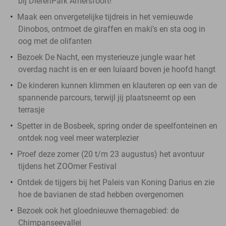
bij DierenPark Amersfoort!
Maak een onvergetelijke tijdreis in het vernieuwde
Dinobos, ontmoet de giraffen en maki's en sta oog in
oog met de olifanten
Bezoek De Nacht, een mysterieuze jungle waar het
overdag nacht is en er een luiaard boven je hoofd hangt
De kinderen kunnen klimmen en klauteren op een van de
spannende parcours, terwijl jij plaatsneemt op een
terrasje
Spetter in de Bosbeek, spring onder de speelfonteinen en
ontdek nog veel meer waterplezier
​Proef deze zomer (20 t/m 23 augustus) het avontuur
tijdens het ZOOmer Festival
Ontdek de tijgers bij het Paleis van Koning Darius en zie
hoe de bavianen de stad hebben overgenomen
Bezoek ook het gloednieuwe themagebied: de
Chimpanseevallei