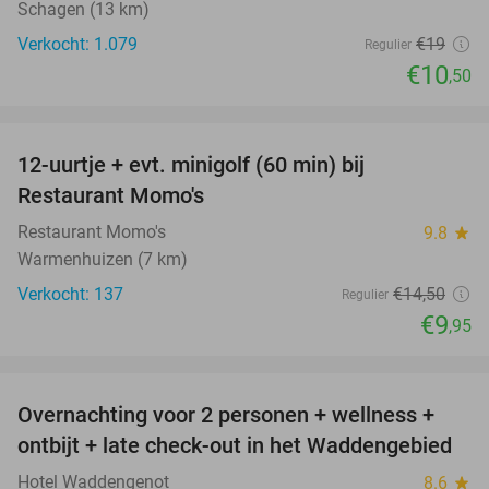
Schagen (13 km)
Verkocht: 1.079
€19
Regulier
€10
,50
favorite_border
12-uurtje + evt. minigolf (60 min) bij
31%
Restaurant Momo's
Restaurant Momo's
9.8
star
Warmenhuizen (7 km)
Verkocht: 137
€14
,50
Regulier
€9
,95
favorite_border
Overnachting voor 2 personen + wellness +
66%
ontbijt + late check-out in het Waddengebied
Hotel Waddengenot
8.6
star