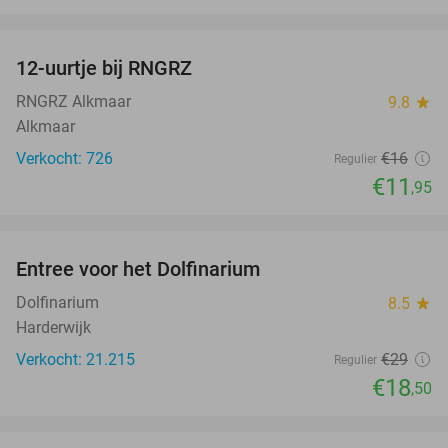
favorite_border
12-uurtje bij RNGRZ
25%
RNGRZ Alkmaar
9.8
star
Alkmaar
Verkocht: 726
€16
Regulier
€11
,95
favorite_border
Entree voor het Dolfinarium
36%
Dolfinarium
8.5
star
Harderwijk
Verkocht: 21.215
€29
Regulier
€18
,50
favorite_border