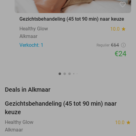
favorite_border
Gezichtsbehandeling (45 tot 90 min) naar keuze
Healthy Glow
10.0
star
Alkmaar
Verkocht: 1
€64
Regulier
€24
favorite_border
Deals in Alkmaar
Gezichtsbehandeling (45 tot 90 min) naar
63%
NEW
keuze
TODAY
Healthy Glow
10.0
star
Alkmaar