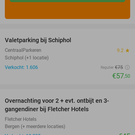
favorite_border
Valetparking bij Schiphol
23%
CentraalParkeren
9.2
star
Schiphol (+1 locatie)
Verkocht: 1.606
€75
Regulier
€57
,50
favorite_border
Overnachting voor 2 + evt. ontbijt en 3-
gangendiner bij Fletcher Hotels
Fletcher Hotels
Bergen (+ meerdere locaties)