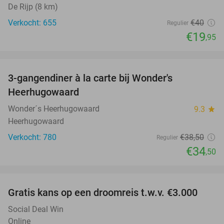
De Rijp (8 km)
Verkocht: 655
€40
Regulier
€19
,95
favorite_border
3-gangendiner à la carte bij Wonder's
10%
Heerhugowaard
Wonder´s Heerhugowaard
9.3
star
Heerhugowaard
Verkocht: 780
€38
,50
Regulier
€34
,50
favorite_border
Gratis kans op een droomreis t.w.v. €3.000
Social Deal Win
Online