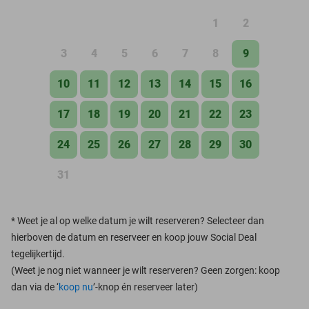
1
2
3
4
5
6
7
8
9
10
11
12
13
14
15
16
17
18
19
20
21
22
23
24
25
26
27
28
29
30
31
*
Weet je al op welke datum je wilt reserveren? Selecteer dan
hierboven de datum en reserveer en koop jouw Social Deal
tegelijkertijd.
(Weet je nog niet wanneer je wilt reserveren? Geen zorgen: koop
dan via de ‘
koop nu
’-knop én reserveer later)