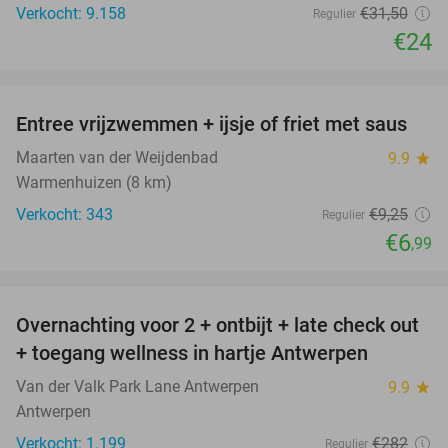
Verkocht: 9.158
€31
,50
Regulier
€24
favorite_border
Entree vrijzwemmen + ijsje of friet met saus
24%
Maarten van der Weijdenbad
9.9
star
Warmenhuizen (8 km)
Verkocht: 343
€9
,25
Regulier
€6
,99
favorite_border
Overnachting voor 2 + ontbijt + late check out
59%
+ toegang wellness in hartje Antwerpen
Van der Valk Park Lane Antwerpen
9.9
star
Antwerpen
Verkocht: 1.199
€282
Regulier