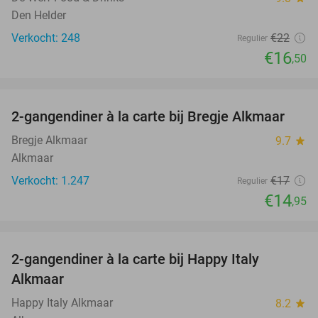
Den Helder
Verkocht: 248
€22
Regulier
€16
,50
favorite_border
2-gangendiner à la carte bij Bregje Alkmaar
12%
Bregje Alkmaar
9.7
star
Alkmaar
Verkocht: 1.247
€17
Regulier
€14
,95
favorite_border
2-gangendiner à la carte bij Happy Italy
35%
Alkmaar
Happy Italy Alkmaar
8.2
star