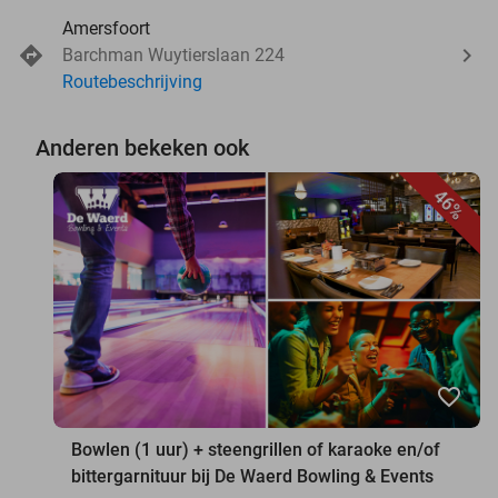
Amersfoort
Barchman Wuytierslaan 224
Routebeschrijving
Anderen bekeken ook
46%
favorite_border
Bowlen (1 uur) + steengrillen of karaoke en/of
bittergarnituur bij De Waerd Bowling & Events