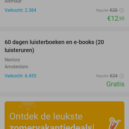
Alkmaar
Verkocht: 2.384
€20
Regulier
€12
,95
favorite_border
100%
60 dagen luisterboeken en e-books (20
luisteruren)
Nextory
Amsterdam
Verkocht: 6.455
€24
Regulier
Gratis
Ontdek de leukste
zomervakantiedeals
!