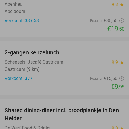
Apenheul
9.3
star
Apeldoorn
Verkocht: 33.653
€30
,50
Regulier
€19
,50
favorite_border
2-gangen keuzelunch
36%
Schepsels IJscafé Castricum
9.9
star
Castricum (9 km)
Verkocht: 377
€15
,50
Regulier
€9
,95
favorite_border
Shared dining-diner incl. broodplankje in Den
25%
Helder
De Werf Food & Drinks
9.8
star