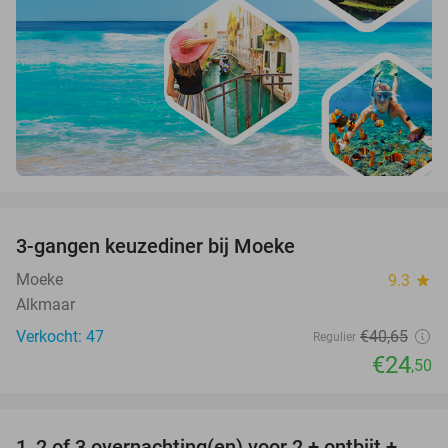
favorite_border
3-gangen keuzediner bij Moeke
40%
Moeke
9.3
star
Alkmaar
Verkocht: 47
€40
,65
Regulier
€24
,50
favorite_border
1, 2 of 3 overnachting(en) voor 2 + ontbijt +