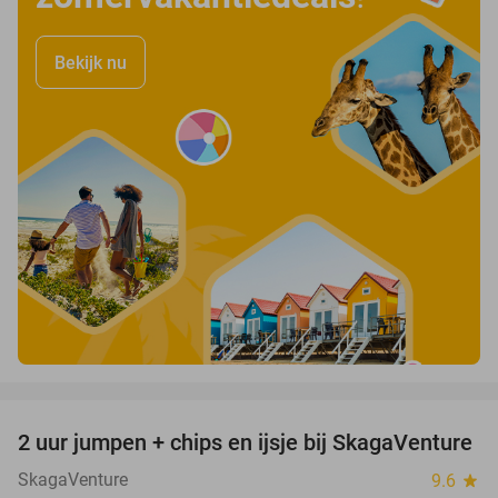
Bekijk nu
favorite_border
2 uur jumpen + chips en ijsje bij SkagaVenture
45%
SkagaVenture
9.6
star