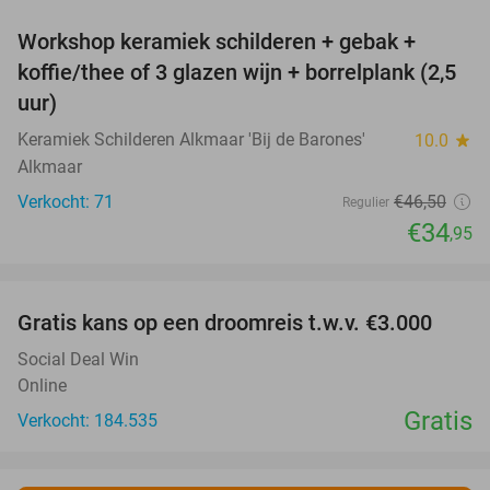
Workshop keramiek schilderen + gebak +
25%
koffie/thee of 3 glazen wijn + borrelplank (2,5
uur)
Keramiek Schilderen Alkmaar 'Bij de Barones'
10.0
star
Alkmaar
Verkocht: 71
€46
,50
Regulier
€34
,95
favorite_border
Gratis kans op een droomreis t.w.v. €3.000
Social Deal Win
Online
Gratis
Verkocht: 184.535