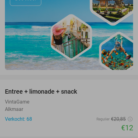
favorite_border
Entree + limonade + snack
42%
VintaGame
Alkmaar
Verkocht: 68
€20
,85
Regulier
€12
favorite_border