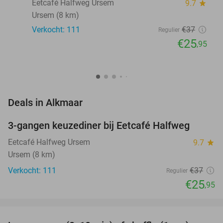
Eetcafé Halfweg Ursem
9.7
star
Ursem (8 km)
Verkocht: 111
€37
Regulier
€25
,95
favorite_border
Deals in Alkmaar
3-gangen keuzediner bij Eetcafé Halfweg
30%
Eetcafé Halfweg Ursem
9.7
star
Ursem (8 km)
Verkocht: 111
€37
Regulier
€25
,95
favorite_border