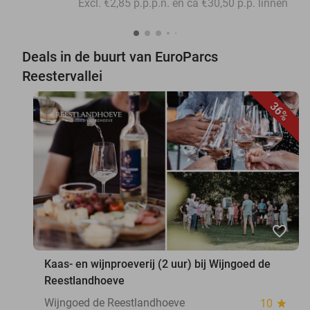
Excl. €2,85 p.p.p.n. en ca €30,50 p.p. linnen
Deals in de buurt van EuroParcs
Reestervallei
36%
favorite_border
Kaas- en wijnproeverij (2 uur) bij Wijngoed de
Reestlandhoeve
Wijngoed de Reestlandhoeve
10
star