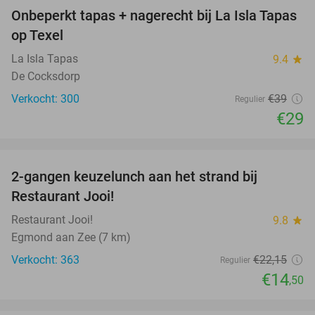
Onbeperkt tapas + nagerecht bij La Isla Tapas
26%
op Texel
La Isla Tapas
9.4
star
De Cocksdorp
Verkocht: 300
€39
Regulier
€29
favorite_border
2-gangen keuzelunch aan het strand bij
35%
Restaurant Jooi!
Restaurant Jooi!
9.8
star
Egmond aan Zee (7 km)
Verkocht: 363
€22
,15
Regulier
€14
,50