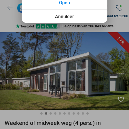
Open
7 dagen per week beschikbaar
10+ miljoen leden
Annuleer
Bereikbaar tot 23:00
9,4
op basis van
206.043 reviews
Ontdek 15.000+ deals
17%
7 dagen per week beschikbaar
10+ miljoen leden
favorite_border
Weekend of midweek weg (4 pers.) in