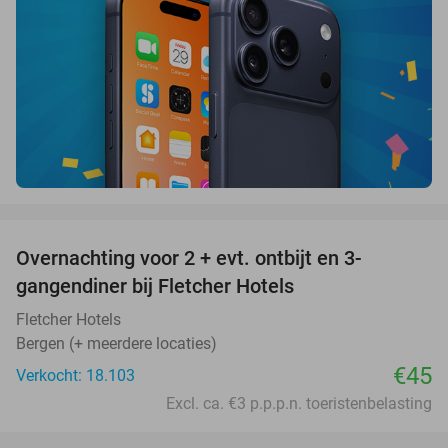
favorite_border
Overnachting voor 2 + evt. ontbijt en 3-
gangendiner bij Fletcher Hotels
Fletcher Hotels
Bergen (+ meerdere locaties)
€45
Verkocht: 18.103
Excl. ca. €3 p.p.p.n. toeristenbelasting
favorite_border