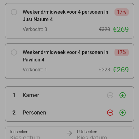
Weekend/midweek voor 4 personen in
17%
Just Nature 4
€269
Verkocht: 3
€323
Weekend/midweek voor 4 personen in
17%
Pavilion 4
€269
Verkocht: 1
€323
remove_circle_outline
add_circle_outline
1
Kamer
remove_circle_outline
add_circle_outline
2
Personen
Inchecken
Uitchecken
Kies datum
Kies datum