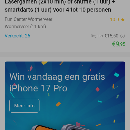
Lasergamen (2x10 min) of shuffle (1 uur) +
36%
NEW
smartdarts (1 uur) voor 4 tot 10 personen
TODAY
Fun Center Wormerveer
10.0
star
Wormerveer (11 km)
Verkocht: 26
€15
,50
Regulier
€9
,95
Win vandaag een gratis
iPhone 17 Pro
Meer info