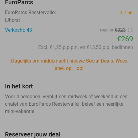
EuroParcs
EuroParcs Reestervallei
9.7
star
IJhorst
Verkocht: 43
€323
Regulier
€269
Excl. €1,25 p.p.p.n. en €13,50 p.p. bedlinnen
Dagelijks om middernacht nieuwe Social Deals. Wees
snel, op = op!
In het kort
Voor 4 personen: verblijf een midweek of weekend in een
chalet van EuroParcs Reestervallei: beleef een heerlijke
mini-vakantie
Reserveer jouw deal