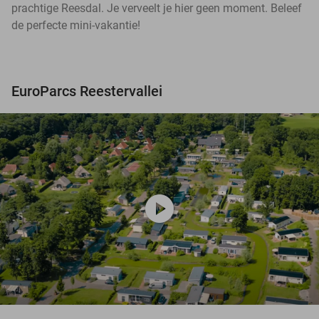
prachtige Reesdal. Je verveelt je hier geen moment. Beleef
de perfecte mini-vakantie!
EuroParcs Reestervallei
play_circle