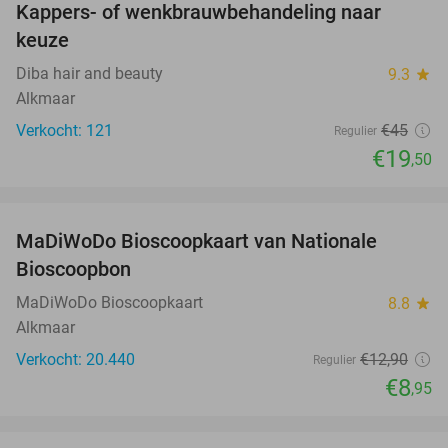
Kappers- of wenkbrauwbehandeling naar
57%
keuze
Diba hair and beauty
9.3
star
Alkmaar
Verkocht: 121
€45
Regulier
€19
,50
favorite_border
MaDiWoDo Bioscoopkaart van Nationale
31%
Bioscoopbon
MaDiWoDo Bioscoopkaart
8.8
star
Alkmaar
Verkocht: 20.440
€12
,90
Regulier
€8
,95
favorite_border