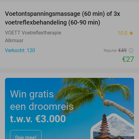
Voetontspanningsmassage (60 min) of 3x
45%
SOLD
voetreflexbehandeling (60-90 min)
OUT
VOETT Voetreflextherapie
10.0
star
Alkmaar
Verkocht: 120
€49
Regulier
€27
Win gratis
een droomreis
t.w.v. €3.000
Doe mee!