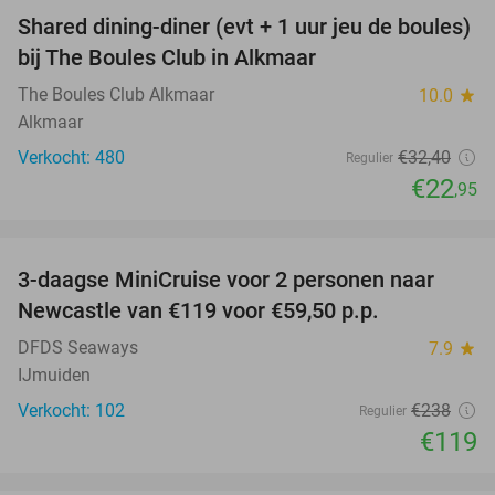
Shared dining-diner (evt + 1 uur jeu de boules)
29%
bij The Boules Club in Alkmaar
The Boules Club Alkmaar
10.0
star
Alkmaar
Verkocht: 480
€32
,40
Regulier
€22
,95
favorite_border
3-daagse MiniCruise voor 2 personen naar
50%
Newcastle van €119 voor €59,50 p.p.
DFDS Seaways
7.9
star
IJmuiden
Verkocht: 102
€238
Regulier
€119
favorite_border