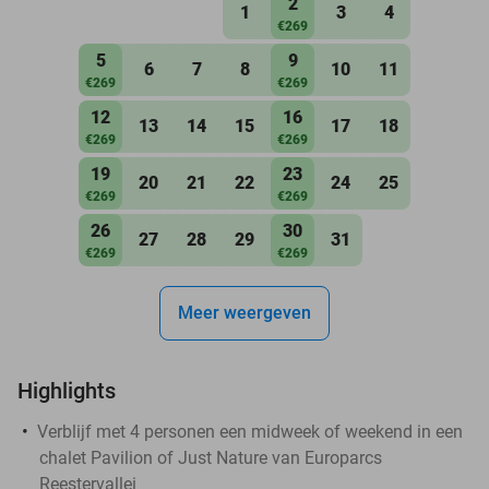
2
1
3
4
€269
5
9
6
7
8
10
11
€269
€269
12
16
13
14
15
17
18
€269
€269
19
23
20
21
22
24
25
€269
€269
26
30
27
28
29
31
€269
€269
Meer weergeven
Highlights
Verblijf met 4 personen een midweek of weekend in een
chalet Pavilion of Just Nature van Europarcs
Reestervallei