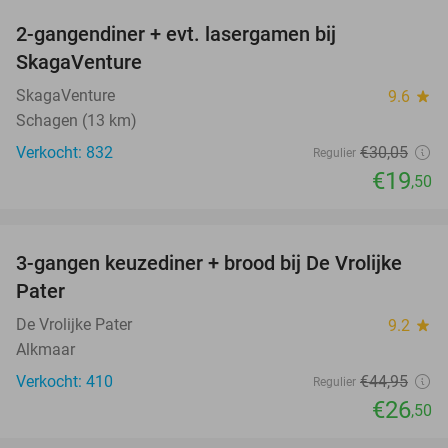
2-gangendiner + evt. lasergamen bij
35%
SkagaVenture
SkagaVenture
9.6
star
Schagen (13 km)
Verkocht: 832
€30
,05
Regulier
€19
,50
favorite_border
3-gangen keuzediner + brood bij De Vrolijke
41%
Pater
De Vrolijke Pater
9.2
star
Alkmaar
Verkocht: 410
€44
,95
Regulier
€26
,50
favorite_border