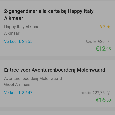
2-gangendiner à la carte bij Happy Italy
35%
Alkmaar
Happy Italy Alkmaar
8.2
star
Alkmaar
Verkocht: 2.355
€20
Regulier
€12
,95
favorite_border
Entree voor Avonturenboerderij Molenwaard
27%
Avonturenboerderij Molenwaard
Groot-Ammers
Verkocht: 8.647
€22
,75
Regulier
€16
,50
favorite_border