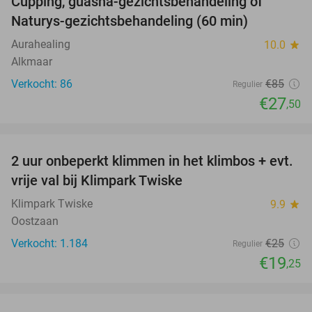
Cupping, guasha-gezichtsbehandeling of
68%
Naturys-gezichtsbehandeling (60 min)
Aurahealing
10.0
star
Alkmaar
Verkocht: 86
€85
Regulier
€27
,50
favorite_border
2 uur onbeperkt klimmen in het klimbos + evt.
23%
vrije val bij Klimpark Twiske
Klimpark Twiske
9.9
star
Oostzaan
Verkocht: 1.184
€25
Regulier
€19
,25
favorite_border