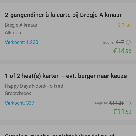
2-gangendiner à la carte bij Bregje Alkmaar
12%
Bregje Alkmaar
9.7
star
Alkmaar
Verkocht: 1.220
€17
Regulier
€14
,95
favorite_border
1 of 2 heat(s) karten + evt. burger naar keuze
19%
Happy Days Noord-Holland
Grootebroek
Verkocht: 337
€14
,25
Regulier
€11
,50
favorite_border