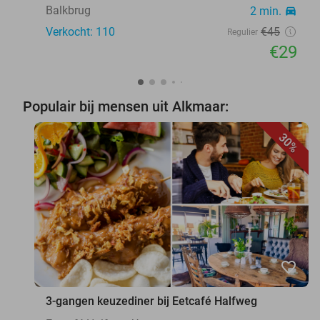
Balkbrug
2 min.
directions_car
Verkocht: 110
€45
Regulier
€29
Populair bij mensen uit Alkmaar:
30%
favorite_border
3-gangen keuzediner bij Eetcafé Halfweg