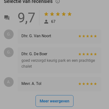
Selectie van recensies
info_outlined
9,7
67
G.
Dhr. G. Van Noort
G.
Dhr. G. De Boer
goed verzorgd keurig park en een prachtige
chalet
A.
Mevr. A. Tol
Meer weergeven