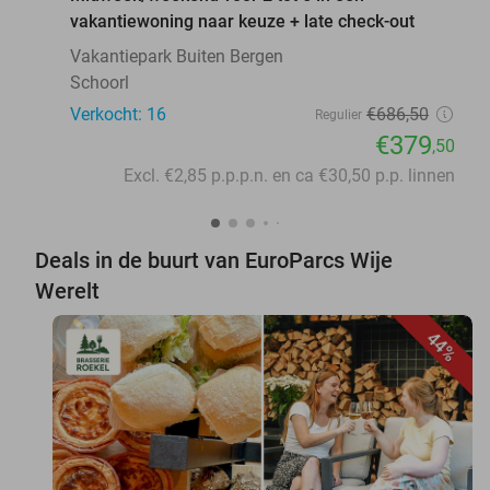
vakantiewoning naar keuze + late check-out
Vakantiepark Buiten Bergen
Schoorl
Verkocht: 16
€686
,50
Regulier
€379
,50
Excl. €2,85 p.p.p.n. en ca €30,50 p.p. linnen
Deals in de buurt van EuroParcs Wije
Werelt
44%