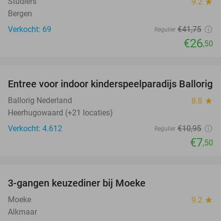
Studlers
9.2
star
Bergen
Verkocht: 69
€41
,75
Regulier
€26
,50
favorite_border
Entree voor indoor kinderspeelparadijs Ballorig
32%
Ballorig Nederland
8.8
star
Heerhugowaard (+21 locaties)
Verkocht: 4.612
€10
,95
Regulier
€7
,50
favorite_border
3-gangen keuzediner bij Moeke
40%
Moeke
9.2
star
Alkmaar