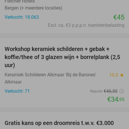
Fletcher Hotels
Bergen (+ meerdere locaties)
€45
Verkocht: 18.063
Excl. ca. €3 p.p.p.n. toeristenbelasting
favorite_border
Workshop keramiek schilderen + gebak +
25%
koffie/thee of 3 glazen wijn + borrelplank (2,5
uur)
Keramiek Schilderen Alkmaar 'Bij de Barones'
10.0
star
Alkmaar
Verkocht: 71
€46
,50
Regulier
€34
,95
favorite_border
Gratis kans op een droomreis t.w.v. €3.000