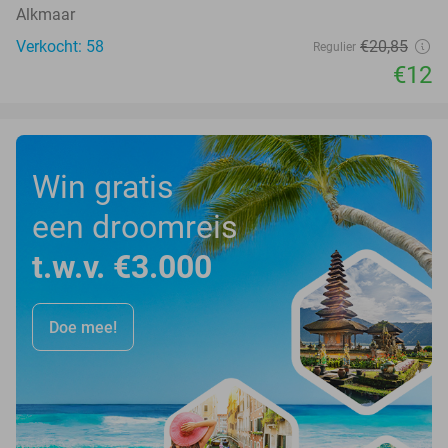
Alkmaar
Verkocht: 58
€20
,85
Regulier
€12
Win gratis
een droomreis
t.w.v. €3.000
Doe mee!