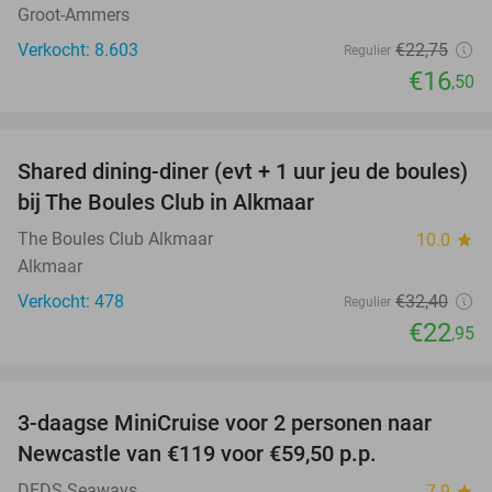
Groot-Ammers
Verkocht: 8.603
€22
,75
Regulier
€16
,50
favorite_border
Shared dining-diner (evt + 1 uur jeu de boules)
29%
bij The Boules Club in Alkmaar
The Boules Club Alkmaar
10.0
star
Alkmaar
Verkocht: 478
€32
,40
Regulier
€22
,95
favorite_border
3-daagse MiniCruise voor 2 personen naar
50%
Newcastle van €119 voor €59,50 p.p.
DFDS Seaways
7.9
star