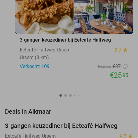
favorite_border
3-gangen keuzediner bij Eetcafé Halfweg
Eetcafé Halfweg Ursem
9.7
star
Ursem (8 km)
Verkocht: 109
€37
Regulier
€25
,95
favorite_border
Deals in Alkmaar
3-gangen keuzediner bij Eetcafé Halfweg
30%
Eetcafé Halfweg Ursem
9.7
star