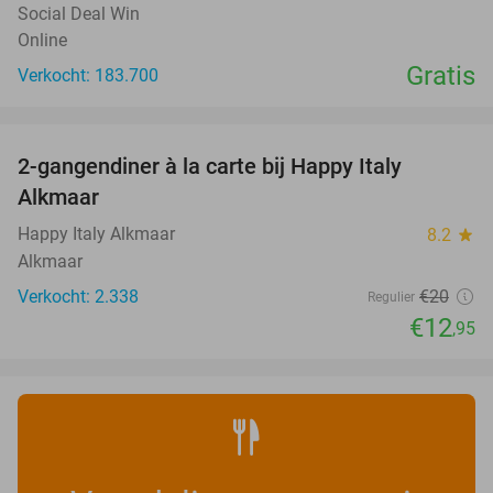
Social Deal Win
Online
Gratis
Verkocht: 183.700
favorite_border
2-gangendiner à la carte bij Happy Italy
35%
Alkmaar
Happy Italy Alkmaar
8.2
star
Alkmaar
Verkocht: 2.338
€20
Regulier
€12
,95