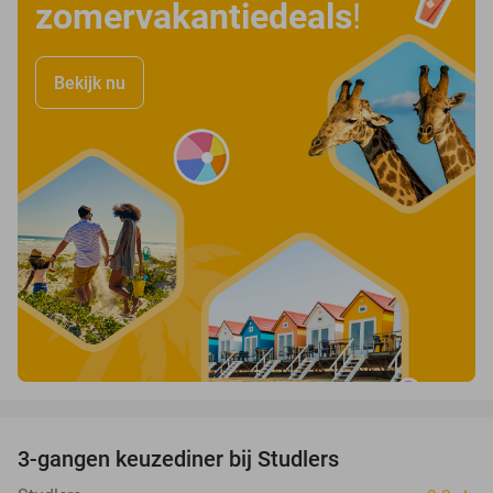
zomervakantiedeals
!
Bekijk nu
favorite_border
3-gangen keuzediner bij Studlers
37%