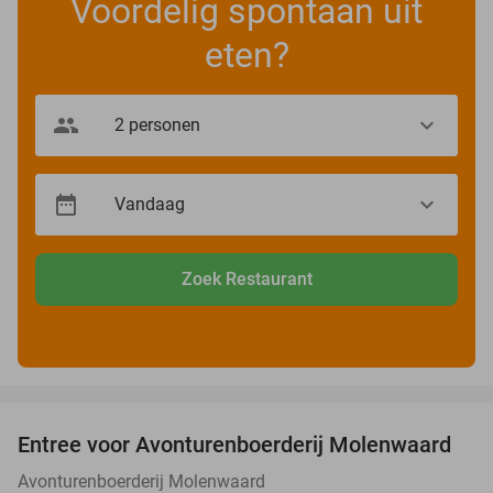
Voordelig spontaan uit
eten?
Zoek Restaurant
favorite_border
Entree voor Avonturenboerderij Molenwaard
27%
Avonturenboerderij Molenwaard