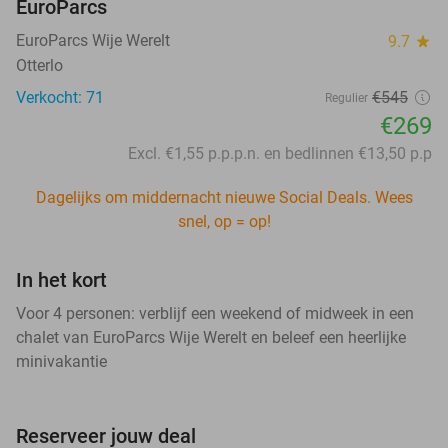
EuroParcs
EuroParcs Wije Werelt
9.7
star
Otterlo
Verkocht: 71
€545
Regulier
€269
Excl. €1,55 p.p.p.n. en bedlinnen €13,50 p.p
Dagelijks om middernacht nieuwe Social Deals. Wees
snel, op = op!
In het kort
Voor 4 personen: verblijf een weekend of midweek in een
chalet van EuroParcs Wije Werelt en beleef een heerlijke
minivakantie
Reserveer jouw deal