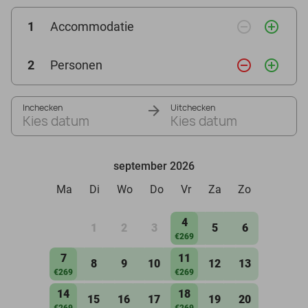
remove_circle_outline
add_circle_outline
1
Accommodatie
remove_circle_outline
add_circle_outline
2
Personen
Inchecken
Uitchecken
Kies datum
Kies datum
september 2026
Ma
Di
Wo
Do
Vr
Za
Zo
4
1
2
3
5
6
€269
7
11
8
9
10
12
13
€269
€269
14
18
15
16
17
19
20
€269
€269