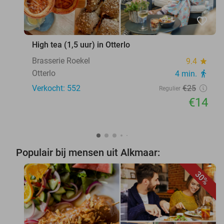
favorite_border
High tea (1,5 uur) in Otterlo
Brasserie Roekel
9.4
star
Otterlo
4 min.
directions_walk
Verkocht: 552
€25
Regulier
€14
Populair bij mensen uit Alkmaar:
30%