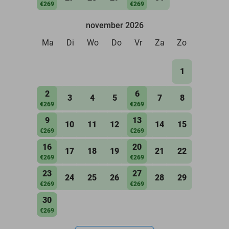
€269
€269
november 2026
Ma
Di
Wo
Do
Vr
Za
Zo
1
2
6
3
4
5
7
8
€269
€269
9
13
10
11
12
14
15
€269
€269
16
20
17
18
19
21
22
€269
€269
23
27
24
25
26
28
29
€269
€269
30
€269