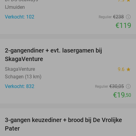
IJmuiden
Verkocht: 102
€238
Regulier
€119
favorite_border
2-gangendiner + evt. lasergamen bij
35%
SkagaVenture
SkagaVenture
9.6
star
Schagen (13 km)
Verkocht: 832
€30
,05
Regulier
€19
,50
favorite_border
3-gangen keuzediner + brood bij De Vrolijke
41%
Pater