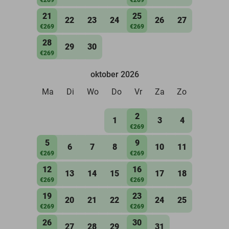
21
25
22
23
24
26
27
€269
€269
28
29
30
€269
oktober 2026
Ma
Di
Wo
Do
Vr
Za
Zo
2
1
3
4
€269
5
9
6
7
8
10
11
€269
€269
12
16
13
14
15
17
18
€269
€269
19
23
20
21
22
24
25
€269
€269
26
30
27
28
29
31