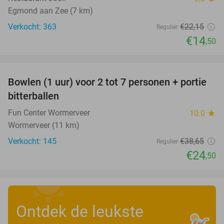
Egmond aan Zee (7 km)
Verkocht: 363
€22
,15
Regulier
€14
,50
favorite_border
Bowlen (1 uur) voor 2 tot 7 personen + portie
37%
bitterballen
Fun Center Wormerveer
10.0
star
Wormerveer (11 km)
Verkocht: 145
€38
,65
Regulier
€24
,50
Ontdek de leukste