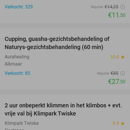
Verkocht: 329
€14
,25
Regulier
€11
,50
favorite_border
Cupping, guasha-gezichtsbehandeling of
68%
Naturys-gezichtsbehandeling (60 min)
Aurahealing
10.0
star
Alkmaar
Verkocht: 85
€85
Regulier
€27
,50
favorite_border
2 uur onbeperkt klimmen in het klimbos + evt.
23%
vrije val bij Klimpark Twiske
Klimpark Twiske
9.9
star