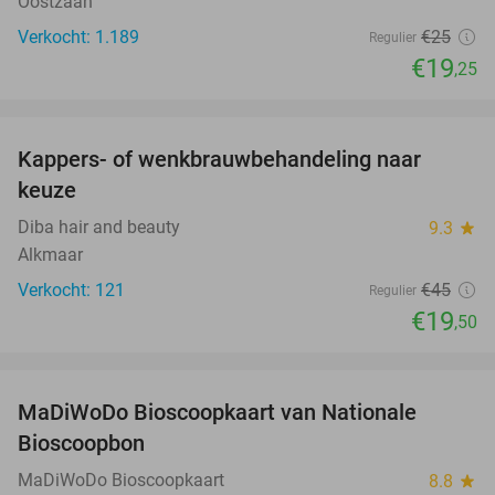
Oostzaan
Verkocht: 1.189
€25
Regulier
€19
,25
favorite_border
Kappers- of wenkbrauwbehandeling naar
57%
keuze
Diba hair and beauty
9.3
star
Alkmaar
Verkocht: 121
€45
Regulier
€19
,50
favorite_border
MaDiWoDo Bioscoopkaart van Nationale
31%
Bioscoopbon
MaDiWoDo Bioscoopkaart
8.8
star