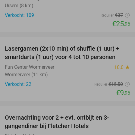
Ursem (8 km)
Verkocht: 109
€37
Regulier
€25
,95
favorite_border
Lasergamen (2x10 min) of shuffle (1 uur) +
36%
NEW
smartdarts (1 uur) voor 4 tot 10 personen
TODAY
Fun Center Wormerveer
10.0
star
Wormerveer (11 km)
Verkocht: 22
€15
,50
Regulier
€9
,95
favorite_border
Overnachting voor 2 + evt. ontbijt en 3-
gangendiner bij Fletcher Hotels