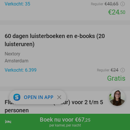
Verkocht: 35
€40
,65
Regulier
€24
,50
favorite_border
100%
60 dagen luisterboeken en e-books (20
luisteruren)
Nextory
Amsterdam
Verkocht: 6.399
€24
Regulier
Gratis
favorite_border
close
OPEN IN APP
Fluisterboot varen (2 uur) voor 2 t/m 5
33%
personen
Boek nu voor €67
Museum BroekerVeiling
9.9
star
,25
hotel
shopping_cart
Boek nu
navigate_next
per kamer, per nacht
Broek op Langedijk