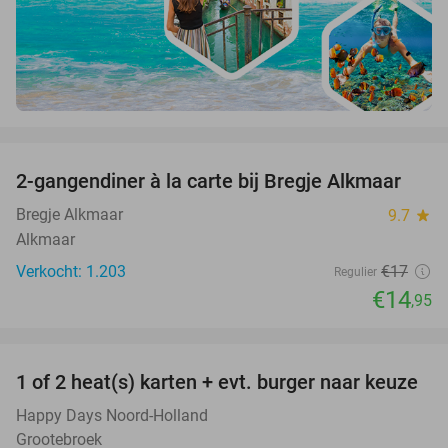
favorite_border
2-gangendiner à la carte bij Bregje Alkmaar
12%
Bregje Alkmaar
9.7
star
Alkmaar
Verkocht: 1.203
€17
Regulier
€14
,95
favorite_border
1 of 2 heat(s) karten + evt. burger naar keuze
19%
Happy Days Noord-Holland
Grootebroek