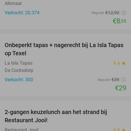
Alkmaar
Verkocht: 20.374
€12
,90
Regulier
€8
,95
favorite_border
Onbeperkt tapas + nagerecht bij La Isla Tapas
26%
op Texel
La Isla Tapas
9.4
star
De Cocksdorp
Verkocht: 300
€39
Regulier
€29
favorite_border
2-gangen keuzelunch aan het strand bij
35%
Restaurant Jooi!
Restaurant Jooi!
9.8
star