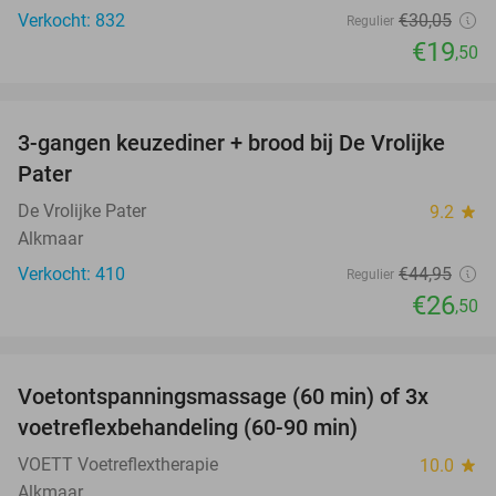
Verkocht: 832
€30
,05
Regulier
€19
,50
favorite_border
3-gangen keuzediner + brood bij De Vrolijke
41%
Pater
De Vrolijke Pater
9.2
star
Alkmaar
Verkocht: 410
€44
,95
Regulier
€26
,50
favorite_border
Voetontspanningsmassage (60 min) of 3x
45%
SOLD
voetreflexbehandeling (60-90 min)
OUT
VOETT Voetreflextherapie
10.0
star
Alkmaar