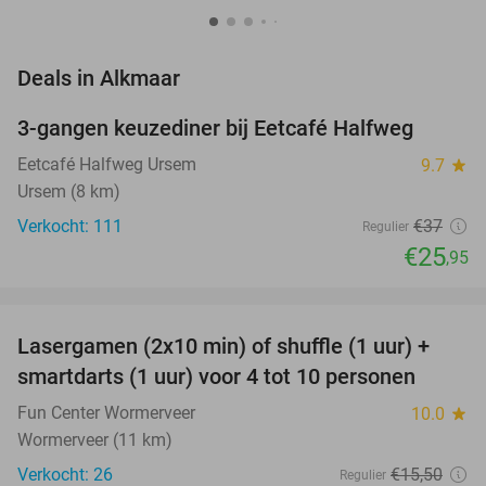
favorite_border
Deals in Alkmaar
3-gangen keuzediner bij Eetcafé Halfweg
30%
Eetcafé Halfweg Ursem
9.7
star
Ursem (8 km)
Verkocht: 111
€37
Regulier
€25
,95
favorite_border
Lasergamen (2x10 min) of shuffle (1 uur) +
36%
NEW
smartdarts (1 uur) voor 4 tot 10 personen
TODAY
Fun Center Wormerveer
10.0
star
Wormerveer (11 km)
Verkocht: 26
€15
,50
Regulier