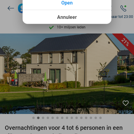
Open
7 dagen per week beschikbaar
10+ miljoen leden
Annuleer
Bereikbaar tot 23:00
9,4
op basis van
206.082 reviews
Ontdek 15.000+ deals
21%
7 dagen per week beschikbaar
10+ miljoen leden
favorite_border
Overnachtingen voor 4 tot 6 personen in een