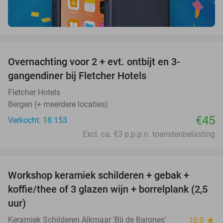
favorite_border
Overnachting voor 2 + evt. ontbijt en 3-
gangendiner bij Fletcher Hotels
Fletcher Hotels
Bergen (+ meerdere locaties)
€45
Verkocht: 18.153
Excl. ca. €3 p.p.p.n. toeristenbelasting
favorite_border
Workshop keramiek schilderen + gebak +
25%
koffie/thee of 3 glazen wijn + borrelplank (2,5
uur)
Keramiek Schilderen Alkmaar 'Bij de Barones'
10.0
star