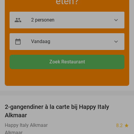
eten?
Zoek Restaurant
favorite_border
2-gangendiner à la carte bij Happy Italy
35%
Alkmaar
Happy Italy Alkmaar
8.2
star
Alkmaar