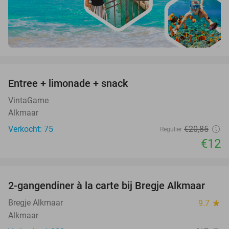
favorite_border
Entree + limonade + snack
42%
VintaGame
Alkmaar
Verkocht: 75
€20
,85
Regulier
€12
favorite_border
2-gangendiner à la carte bij Bregje Alkmaar
12%
Bregje Alkmaar
9.7
star
Alkmaar