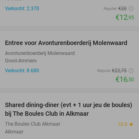
Verkocht: 2.370
€20
Regulier
€12
,95
favorite_border
Entree voor Avonturenboerderij Molenwaard
27%
Avonturenboerderij Molenwaard
Groot-Ammers
Verkocht: 8.680
€22
,75
Regulier
€16
,50
favorite_border
Shared dining-diner (evt + 1 uur jeu de boules)
29%
bij The Boules Club in Alkmaar
The Boules Club Alkmaar
10.0
star
Alkmaar