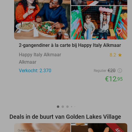
favorite_border
2-gangendiner à la carte bij Happy Italy Alkmaar
Happy Italy Alkmaar
8.2
star
Alkmaar
Verkocht: 2.370
€20
Regulier
€12
,95
Deals in de buurt van Golden Lakes Village
46%