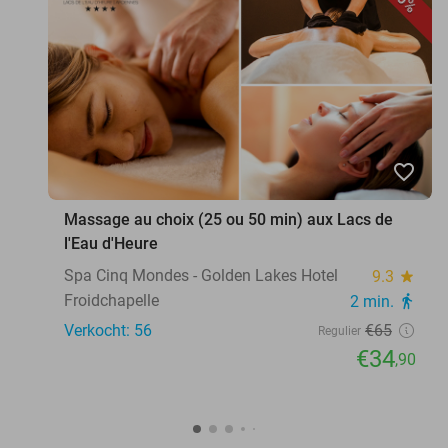
favorite_border
Massage au choix (25 ou 50 min) aux Lacs de
l'Eau d'Heure
Spa Cinq Mondes - Golden Lakes Hotel
9.3
star
Froidchapelle
2 min.
directions_walk
Verkocht: 56
€65
Regulier
€34
,90