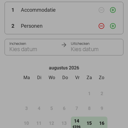
remove_circle_outline
add_circle_outline
1
Accommodatie
remove_circle_outline
add_circle_outline
2
Personen
Inchecken
Uitchecken
Kies datum
Kies datum
augustus 2026
Ma
Di
Wo
Do
Vr
Za
Zo
1
2
3
4
5
6
7
8
9
14
10
11
12
13
15
16
€596