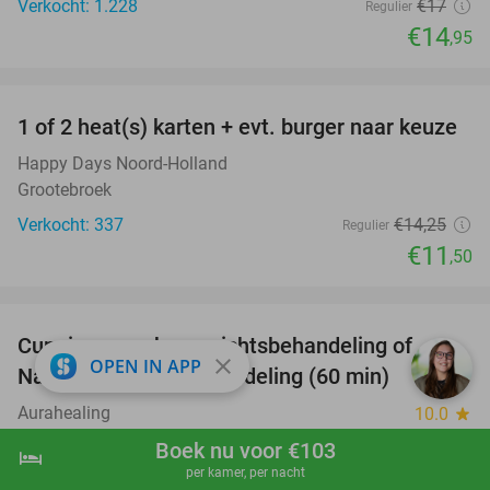
Verkocht: 1.228
€17
Regulier
€14
,95
favorite_border
1 of 2 heat(s) karten + evt. burger naar keuze
19%
Happy Days Noord-Holland
Grootebroek
Verkocht: 337
€14
,25
Regulier
€11
,50
favorite_border
Cupping, guasha-gezichtsbehandeling of
68%
close
OPEN IN APP
Naturys-gezichtsbehandeling (60 min)
Aurahealing
10.0
star
Alkmaar
Boek nu voor €103
hotel
shopping_cart
Boek nu
navigate_next
Verkocht: 86
€85
per kamer, per nacht
Regulier