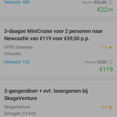
Verkocht: 480
€32
,40
Regulier
€22
,95
favorite_border
3-daagse MiniCruise voor 2 personen naar
50%
Newcastle van €119 voor €59,50 p.p.
DFDS Seaways
7.9
star
IJmuiden
Verkocht: 103
€238
Regulier
€119
favorite_border
2-gangendiner + evt. lasergamen bij
35%
SkagaVenture
SkagaVenture
9.6
star
Schagen (13 km)