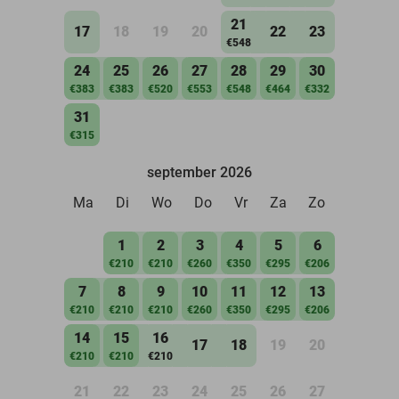
21
17
18
19
20
22
23
€548
24
25
26
27
28
29
30
€383
€383
€520
€553
€548
€464
€332
31
€315
september 2026
Ma
Di
Wo
Do
Vr
Za
Zo
1
2
3
4
5
6
€210
€210
€260
€350
€295
€206
7
8
9
10
11
12
13
€210
€210
€210
€260
€350
€295
€206
14
15
16
17
18
19
20
€210
€210
€210
21
22
23
24
25
26
27