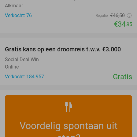
Alkmaar
Verkocht: 76
€46
,50
Regulier
€34
,95
favorite_border
Gratis kans op een droomreis t.w.v. €3.000
Social Deal Win
Online
Gratis
Verkocht: 184.957
Voordelig spontaan uit