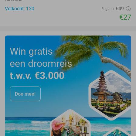
Verkocht: 120
€49
Regulier
€27
Win gratis
een droomreis
t.w.v. €3.000
Doe mee!