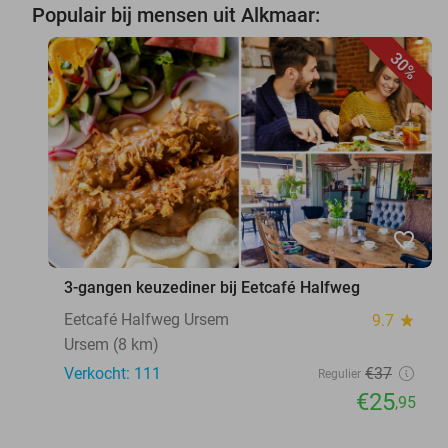
Populair bij mensen uit Alkmaar:
30%
favorite_border
3-gangen keuzediner bij Eetcafé Halfweg
Eetcafé Halfweg Ursem
9.7
star
Ursem (8 km)
Verkocht: 111
€37
Regulier
€25
,95