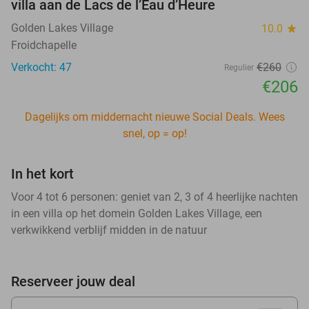
villa aan de Lacs de l’Eau d’Heure
Golden Lakes Village
10.0
star
Froidchapelle
Verkocht: 47
€260
Regulier
€206
Dagelijks om middernacht nieuwe Social Deals. Wees
snel, op = op!
In het kort
Voor 4 tot 6 personen: geniet van 2, 3 of 4 heerlijke nachten
in een villa op het domein Golden Lakes Village, een
verkwikkend verblijf midden in de natuur
Reserveer jouw deal