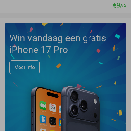
€9
,95
Win vandaag een gratis
iPhone 17 Pro
Meer info