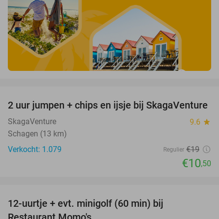
favorite_border
2 uur jumpen + chips en ijsje bij SkagaVenture
45%
SkagaVenture
9.6
star
Schagen (13 km)
Verkocht: 1.079
€19
Regulier
€10
,50
favorite_border
12-uurtje + evt. minigolf (60 min) bij
31%
Restaurant Momo's