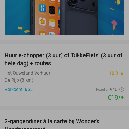
favorite_border
Huur e-chopper (3 uur) of 'DikkeFiets' (3 uur of
50%
hele dag) + routes
Het Ouweland Verhuur
10.0
star
De Rijp (8 km)
Verkocht: 655
€40
Regulier
€19
,95
favorite_border
3-gangendiner à la carte bij Wonder's
10%