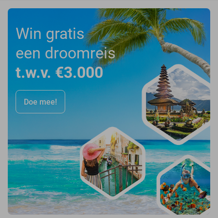
Win gratis
een droomreis
t.w.v. €3.000
Doe mee!