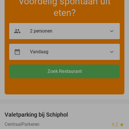
Voordelig spontaan uit
eten?
Zoek Restaurant
favorite_border
Valetparking bij Schiphol
23%
CentraalParkeren
9.2
star