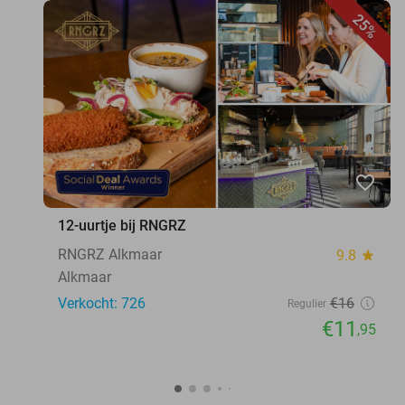
25%
favorite_border
12-uurtje bij RNGRZ
RNGRZ Alkmaar
9.8
star
Alkmaar
Verkocht: 726
€16
Regulier
€11
,95