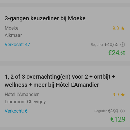
favorite_border
3-gangen keuzediner bij Moeke
40%
Moeke
9.3
star
Alkmaar
Verkocht: 47
€40
,65
Regulier
€24
,50
favorite_border
1, 2 of 3 overnachting(en) voor 2 + ontbijt +
32%
NEW
wellness + meer bij Hôtel L'Amandier
TODAY
Hôtel L'Amandier
9.9
star
Libramont-Chevigny
Verkocht: 6
€191
Regulier
€129
favorite_border