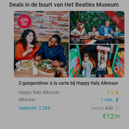
Deals in de buurt van Het Beatles Museum
35%
favorite_border
2-gangendiner à la carte bij Happy Italy Alkmaar
Happy Italy Alkmaar
8.2
star
Alkmaar
1 min.
directions_walk
Verkocht: 2.384
€20
Regulier
€12
,95