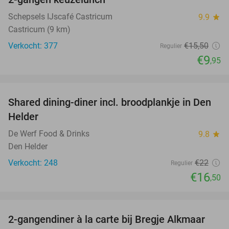
36%
Schepsels IJscafé Castricum
9.9
star
Castricum (9 km)
Verkocht: 377
€15
,50
Regulier
€9
,95
favorite_border
Shared dining-diner incl. broodplankje in Den
25%
Helder
De Werf Food & Drinks
9.8
star
Den Helder
Verkocht: 248
€22
Regulier
€16
,50
favorite_border
2-gangendiner à la carte bij Bregje Alkmaar
12%