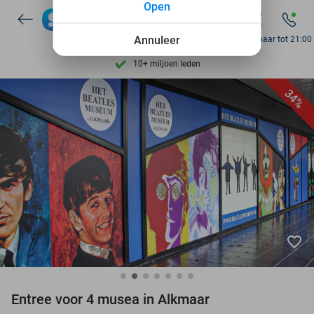
Open
7 dagen per week beschikbaar
10+ miljoen leden
Annuleer
Bereikbaar tot 21:00
9,4
op basis van
206.274 reviews
Ontdek 15.000+ deals
34%
7 dagen per week beschikbaar
10+ miljoen leden
favorite_border
Entree voor 4 musea in Alkmaar