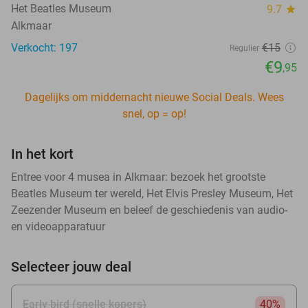
Het Beatles Museum
9.7
star
Alkmaar
Verkocht: 197
€15
Regulier
€9
,95
Dagelijks om middernacht nieuwe Social Deals. Wees
snel, op = op!
In het kort
Entree voor 4 musea in Alkmaar: bezoek het grootste
Beatles Museum ter wereld, Het Elvis Presley Museum, Het
Zeezender Museum en beleef de geschiedenis van audio-
en videoapparatuur
Selecteer jouw deal
Early bird (snelle kopers)
40%