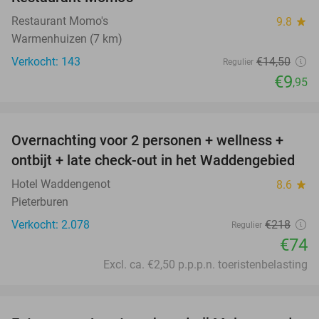
Restaurant Momo's
9.8
star
Warmenhuizen (7 km)
Verkocht: 143
€14
,50
Regulier
€9
,95
favorite_border
Overnachting voor 2 personen + wellness +
66%
ontbijt + late check-out in het Waddengebied
Hotel Waddengenot
8.6
star
Pieterburen
Verkocht: 2.078
€218
Regulier
€74
Excl. ca. €2,50 p.p.p.n. toeristenbelasting
favorite_border