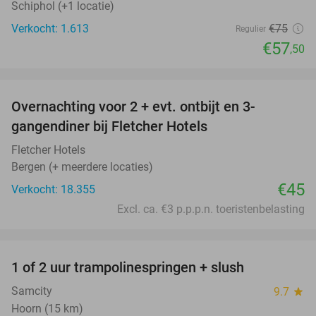
Schiphol (+1 locatie)
Verkocht: 1.613
€75
Regulier
€57
,50
favorite_border
Overnachting voor 2 + evt. ontbijt en 3-
gangendiner bij Fletcher Hotels
Fletcher Hotels
Bergen (+ meerdere locaties)
€45
Verkocht: 18.355
Excl. ca. €3 p.p.p.n. toeristenbelasting
favorite_border
1 of 2 uur trampolinespringen + slush
43%
Samcity
9.7
star
Hoorn (15 km)