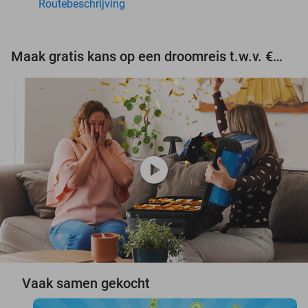
Routebeschrijving
Maak gratis kans op een droomreis t.w.v. €3.000!
play_circle
Vaak samen gekocht