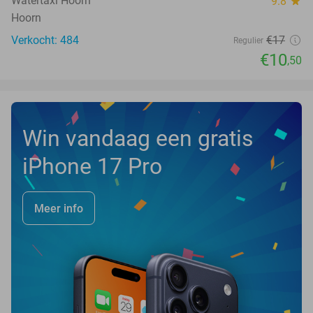
Watertaxi Hoorn
9.8
star
Hoorn
Verkocht: 484
€17
Regulier
€10
,50
Win vandaag een gratis
iPhone 17 Pro
Meer info