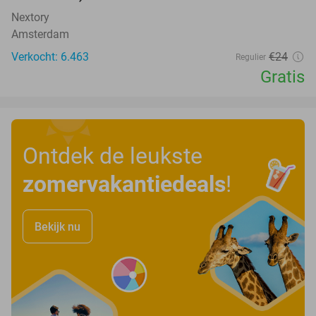
Nextory
Amsterdam
Verkocht: 6.463
€24
Regulier
Gratis
Ontdek de leukste
zomervakantiedeals
!
Bekijk nu