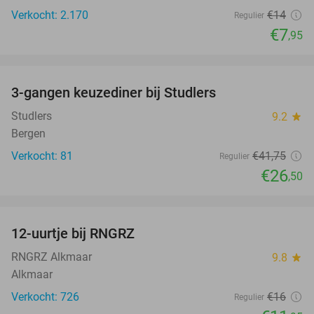
Verkocht: 2.170
€14
Regulier
€7
,95
favorite_border
3-gangen keuzediner bij Studlers
37%
Studlers
9.2
star
Bergen
Verkocht: 81
€41
,75
Regulier
€26
,50
favorite_border
12-uurtje bij RNGRZ
25%
RNGRZ Alkmaar
9.8
star
Alkmaar
Verkocht: 726
€16
Regulier