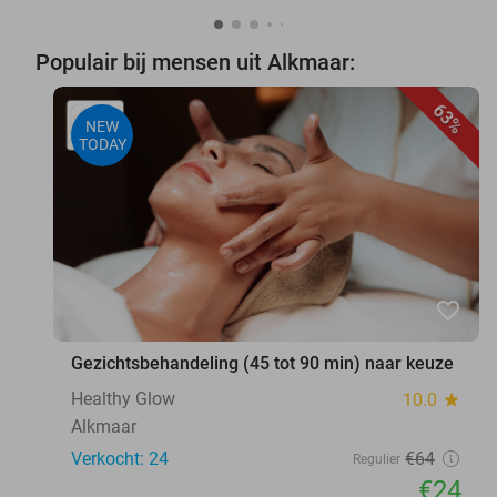
Populair bij mensen uit Alkmaar:
63%
NEW
TODAY
favorite_border
Gezichtsbehandeling (45 tot 90 min) naar keuze
Healthy Glow
10.0
star
Alkmaar
Verkocht: 24
€64
Regulier
€24