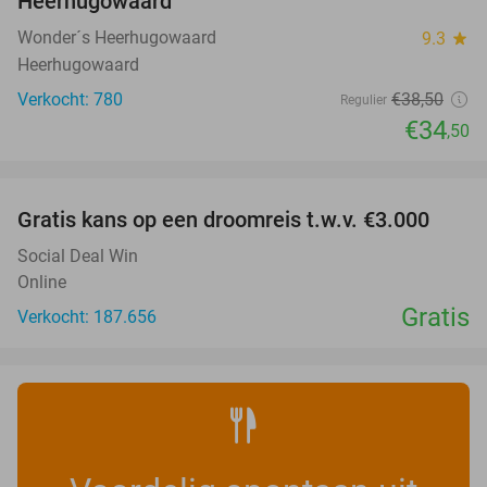
Heerhugowaard
Wonder´s Heerhugowaard
9.3
star
Heerhugowaard
Verkocht: 780
€38
,50
Regulier
€34
,50
favorite_border
Gratis kans op een droomreis t.w.v. €3.000
Social Deal Win
Online
Gratis
Verkocht: 187.656