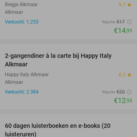
Bregje Alkmaar
9.7
star
Alkmaar
Verkocht: 1.253
€17
Regulier
€14
,95
favorite_border
2-gangendiner à la carte bij Happy Italy
35%
Alkmaar
Happy Italy Alkmaar
8.2
star
Alkmaar
Verkocht: 2.384
€20
Regulier
€12
,95
favorite_border
100%
60 dagen luisterboeken en e-books (20
luisteruren)