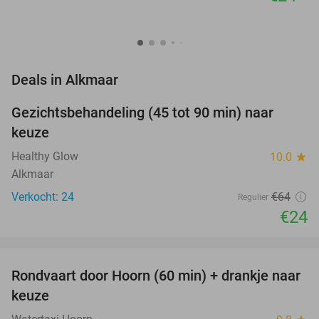
favorite_border
Deals in Alkmaar
Gezichtsbehandeling (45 tot 90 min) naar
63%
NEW
keuze
TODAY
Healthy Glow
10.0
star
Alkmaar
Verkocht: 24
€64
Regulier
€24
favorite_border
Rondvaart door Hoorn (60 min) + drankje naar
38%
keuze