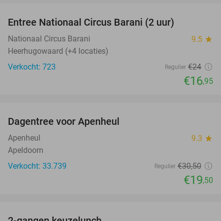
Entree Nationaal Circus Barani (2 uur)
29%
Nationaal Circus Barani
9.5
star
Heerhugowaard (+4 locaties)
Verkocht: 723
€24
Regulier
€16
,95
favorite_border
Dagentree voor Apenheul
36%
Apenheul
9.3
star
Apeldoorn
Verkocht: 33.739
€30
,50
Regulier
€19
,50
favorite_border
2-gangen keuzelunch