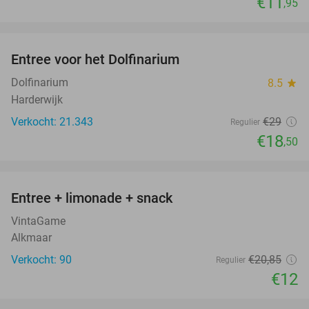
€11
,95
favorite_border
Entree voor het Dolfinarium
36%
Dolfinarium
8.5
star
Harderwijk
Verkocht: 21.343
€29
Regulier
€18
,50
favorite_border
Entree + limonade + snack
42%
VintaGame
Alkmaar
Verkocht: 90
€20
,85
Regulier
€12