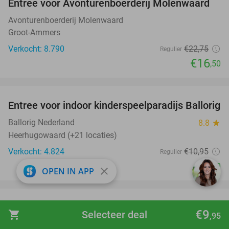
Entree voor Avonturenboerderij Molenwaard
27%
Avonturenboerderij Molenwaard
Groot-Ammers
Verkocht: 8.790
€22
,75
Regulier
€16
,50
favorite_border
Entree voor indoor kinderspeelparadijs Ballorig
32%
Ballorig Nederland
8.8
star
Heerhugowaard (+21 locaties)
Verkocht: 4.824
€10
,95
Regulier
€7
,50
close
OPEN IN APP
favorite_border
12-uurtje of eigen pizza maken + limonade en
52%
€9
shopping_cart
Selecteer deal
,95
ijs voor kinderen bij Kosteluk