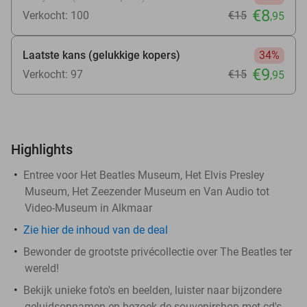
€8
Verkocht: 100
€15
,95
Laatste kans (gelukkige kopers)
34%
€9
Verkocht: 97
€15
,95
Highlights
Entree voor Het Beatles Museum, Het Elvis Presley
Museum, Het Zeezender Museum en Van Audio tot
Video-Museum in Alkmaar
Zie
hier
de inhoud van de deal
Bewonder de grootste privécollectie over The Beatles ter
wereld!
Bekijk unieke foto's en beelden, luister naar bijzondere
geluidsopnamen en bezoek de souvenirshop met cd's,