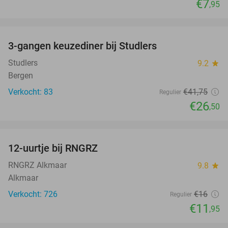
€7
,95
favorite_border
3-gangen keuzediner bij Studlers
37%
Studlers
9.2
star
Bergen
Verkocht: 83
€41
,75
Regulier
€26
,50
favorite_border
12-uurtje bij RNGRZ
25%
RNGRZ Alkmaar
9.8
star
Alkmaar
Verkocht: 726
€16
Regulier
€11
,95
favorite_border