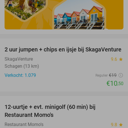
favorite_border
2 uur jumpen + chips en ijsje bij SkagaVenture
45%
SkagaVenture
9.6
star
Schagen (13 km)
Verkocht: 1.079
€19
Regulier
€10
,50
favorite_border
12-uurtje + evt. minigolf (60 min) bij
31%
Restaurant Momo's
Restaurant Momo's
9.8
star