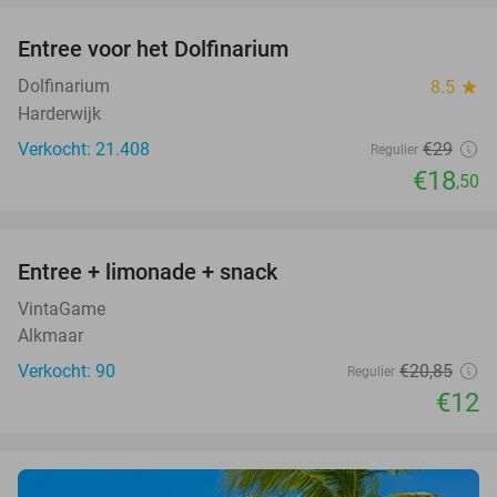
Entree voor het Dolfinarium
36%
Dolfinarium
8.5
star
Harderwijk
Verkocht: 21.408
€29
Regulier
€18
,50
favorite_border
Entree + limonade + snack
42%
VintaGame
Alkmaar
Verkocht: 90
€20
,85
Regulier
€12