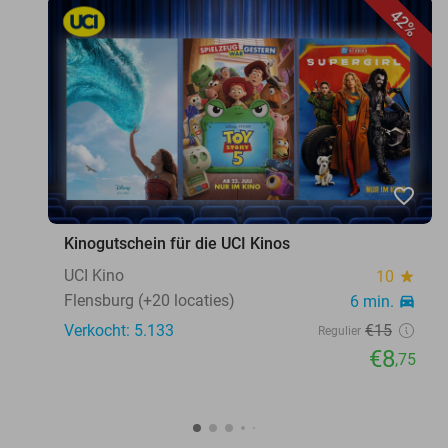
42%
favorite_border
Kinogutschein für die UCI Kinos
UCI Kino
10
star
Flensburg (+20 locaties)
6 min.
directions_car
Verkocht: 5.133
€15
Regulier
€8
,75