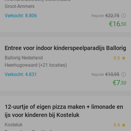
Groot-Ammers
Verkocht: 8.806
€22
,75
Regulier
€16
,50
favorite_border
Entree voor indoor kinderspeelparadijs Ballorig
32%
Ballorig Nederland
8.8
star
Heerhugowaard (+21 locaties)
Verkocht: 4.831
€10
,95
Regulier
€7
,50
favorite_border
12-uurtje of eigen pizza maken + limonade en
52%
ijs voor kinderen bij Kosteluk
Kosteluk
9.4
star