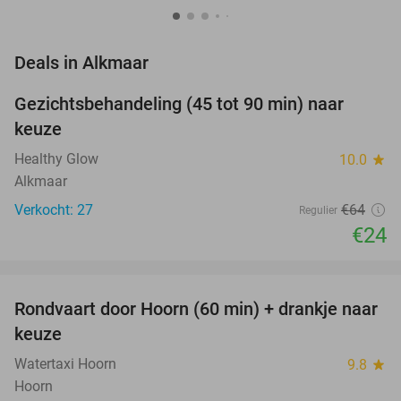
favorite_border
Deals in Alkmaar
Gezichtsbehandeling (45 tot 90 min) naar
63%
NEW
keuze
TODAY
Healthy Glow
10.0
star
Alkmaar
Verkocht: 27
€64
Regulier
€24
favorite_border
Rondvaart door Hoorn (60 min) + drankje naar
38%
keuze
Watertaxi Hoorn
9.8
star
Hoorn