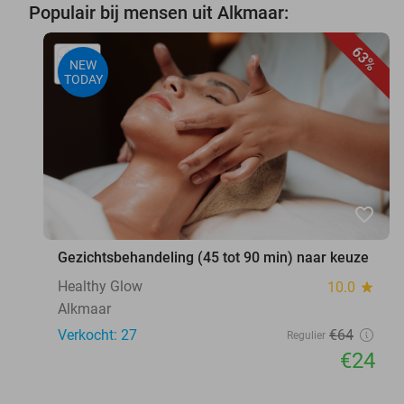
Populair bij mensen uit Alkmaar:
63%
NEW
TODAY
favorite_border
Gezichtsbehandeling (45 tot 90 min) naar keuze
Healthy Glow
10.0
star
Alkmaar
Verkocht: 27
€64
Regulier
€24