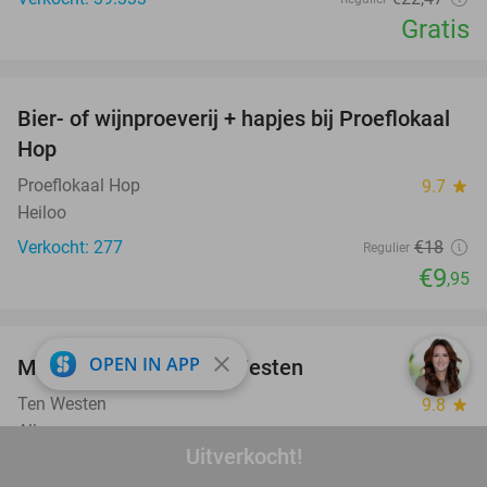
Gratis
favorite_border
Bier- of wijnproeverij + hapjes bij Proeflokaal
45%
Hop
Proeflokaal Hop
9.7
star
Heiloo
Verkocht: 277
€18
Regulier
€9
,95
favorite_border
close
OPEN IN APP
Mimosa-lunch bij Ten Westen
34%
Ten Westen
9.8
star
Alkmaar
Uitverkocht!
Verkocht: 33
€38
Regulier