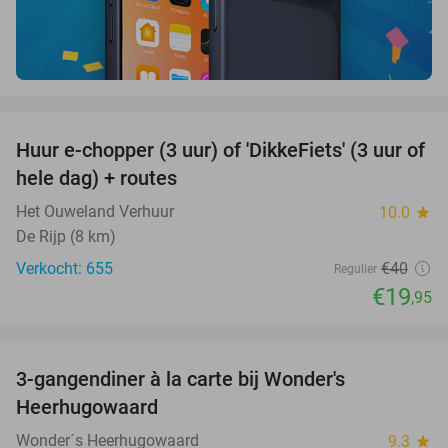
favorite_border
Huur e-chopper (3 uur) of 'DikkeFiets' (3 uur of
50%
hele dag) + routes
Het Ouweland Verhuur
10.0
star
De Rijp (8 km)
Verkocht: 655
€40
Regulier
€19
,95
favorite_border
3-gangendiner à la carte bij Wonder's
10%
Heerhugowaard
Wonder´s Heerhugowaard
9.3
star