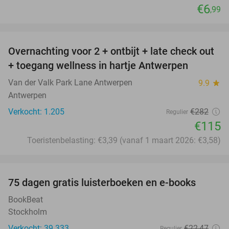
€6
,99
favorite_border
Overnachting voor 2 + ontbijt + late check out
59%
+ toegang wellness in hartje Antwerpen
Van der Valk Park Lane Antwerpen
9.9
star
Antwerpen
Verkocht: 1.205
€282
Regulier
€115
Toeristenbelasting: €3,39 (vanaf 1 maart 2026: €3,58)
favorite_border
100%
75 dagen gratis luisterboeken en e-books
BookBeat
Stockholm
Verkocht: 39.333
€22
,47
Regulier