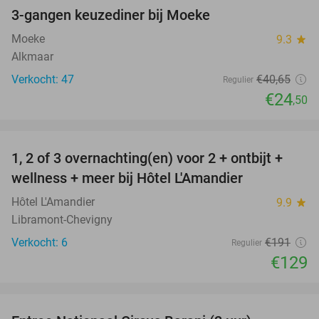
3-gangen keuzediner bij Moeke
40%
Moeke
9.3
star
Alkmaar
Verkocht: 47
€40
,65
Regulier
€24
,50
favorite_border
1, 2 of 3 overnachting(en) voor 2 + ontbijt +
32%
NEW
wellness + meer bij Hôtel L'Amandier
TODAY
Hôtel L'Amandier
9.9
star
Libramont-Chevigny
Verkocht: 6
€191
Regulier
€129
favorite_border