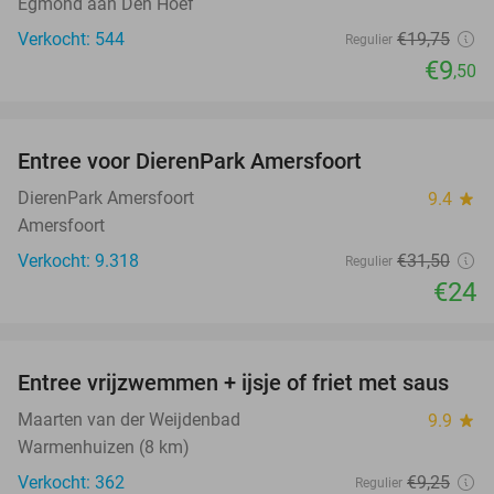
Egmond aan Den Hoef
Verkocht: 544
€19
,75
Regulier
€9
,50
favorite_border
Entree voor DierenPark Amersfoort
24%
DierenPark Amersfoort
9.4
star
Amersfoort
Verkocht: 9.318
€31
,50
Regulier
€24
favorite_border
Entree vrijzwemmen + ijsje of friet met saus
24%
Maarten van der Weijdenbad
9.9
star
Warmenhuizen (8 km)
Verkocht: 362
€9
,25
Regulier