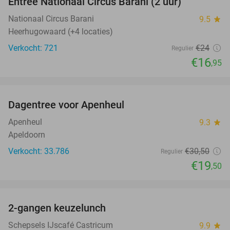
Entree Nationaal Circus Barani (2 uur)
29%
Nationaal Circus Barani
9.5
star
Heerhugowaard (+4 locaties)
Verkocht: 721
€24
Regulier
€16
,95
favorite_border
Dagentree voor Apenheul
36%
Apenheul
9.3
star
Apeldoorn
Verkocht: 33.786
€30
,50
Regulier
€19
,50
favorite_border
2-gangen keuzelunch
36%
Schepsels IJscafé Castricum
9.9
star