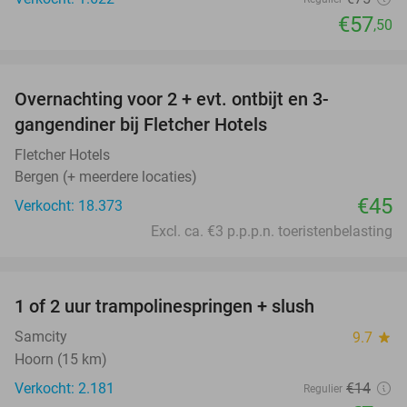
€57
,50
favorite_border
Overnachting voor 2 + evt. ontbijt en 3-
gangendiner bij Fletcher Hotels
Fletcher Hotels
Bergen (+ meerdere locaties)
€45
Verkocht: 18.373
Excl. ca. €3 p.p.p.n. toeristenbelasting
favorite_border
1 of 2 uur trampolinespringen + slush
43%
Samcity
9.7
star
Hoorn (15 km)
Verkocht: 2.181
€14
Regulier