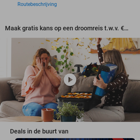
Routebeschrijving
Maak gratis kans op een droomreis t.w.v. €3.000!
play_circle
Deals in de buurt van