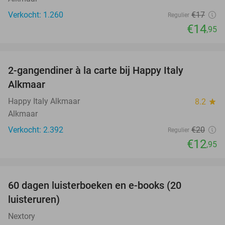
Verkocht: 1.260
€17
Regulier
€14
,95
favorite_border
2-gangendiner à la carte bij Happy Italy
35%
Alkmaar
Happy Italy Alkmaar
8.2
star
Alkmaar
Verkocht: 2.392
€20
Regulier
€12
,95
favorite_border
100%
60 dagen luisterboeken en e-books (20
luisteruren)
Nextory