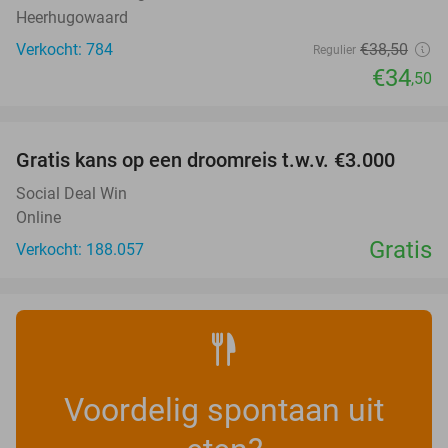
Heerhugowaard
Verkocht: 784
€38
,50
Regulier
€34
,50
favorite_border
Gratis kans op een droomreis t.w.v. €3.000
Social Deal Win
Online
Gratis
Verkocht: 188.057
Voordelig spontaan uit