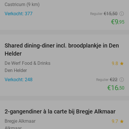
Castricum (9 km)
Verkocht: 377
€15
,50
Regulier
€9
,95
favorite_border
Shared dining-diner incl. broodplankje in Den
25%
Helder
De Werf Food & Drinks
9.8
star
Den Helder
Verkocht: 248
€22
Regulier
€16
,50
favorite_border
2-gangendiner à la carte bij Bregje Alkmaar
12%
Bregje Alkmaar
9.7
star
Alkmaar