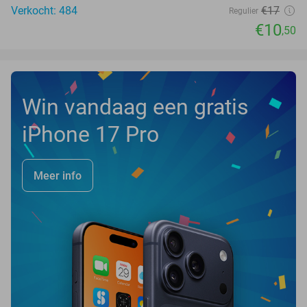
Verkocht: 484
€17
Regulier
€10
,50
Win vandaag een gratis
iPhone 17 Pro
Meer info