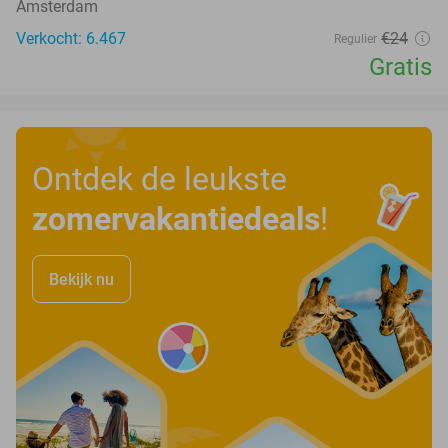
Amsterdam
Verkocht: 6.467
€24
Regulier
Gratis
Ontdek de leukste
zomervakantiedeals
!
Bekijk nu