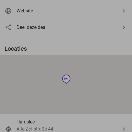
Website
Deel deze deal
Locaties
hotel
Harrislee
Alte Zollstraße 44