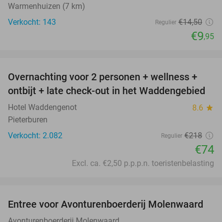
Warmenhuizen (7 km)
Verkocht: 143
€14
,50
Regulier
€9
,95
favorite_border
Overnachting voor 2 personen + wellness +
66%
ontbijt + late check-out in het Waddengebied
Hotel Waddengenot
8.6
star
Pieterburen
Verkocht: 2.082
€218
Regulier
€74
Excl. ca. €2,50 p.p.p.n. toeristenbelasting
favorite_border
Entree voor Avonturenboerderij Molenwaard
27%
Avonturenboerderij Molenwaard