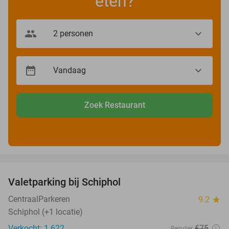
eten?
Zoek Restaurant
favorite_border
Valetparking bij Schiphol
23%
CentraalParkeren
9.2
star
Schiphol (+1 locatie)
Verkocht: 1.622
€75
Regulier