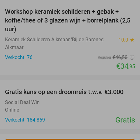
Workshop keramiek schilderen + gebak +
25%
koffie/thee of 3 glazen wijn + borrelplank (2,5
uur)
Keramiek Schilderen Alkmaar 'Bij de Barones'
10.0
star
Alkmaar
Verkocht: 76
€46
,50
Regulier
€34
,95
favorite_border
Gratis kans op een droomreis t.w.v. €3.000
Social Deal Win
Online
Gratis
Verkocht: 184.869