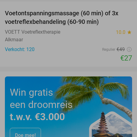
Voetontspanningsmassage (60 min) of 3x
45%
SOLD
voetreflexbehandeling (60-90 min)
OUT
VOETT Voetreflextherapie
10.0
star
Alkmaar
Verkocht: 120
€49
Regulier
€27
Win gratis
een droomreis
t.w.v. €3.000
Doe mee!