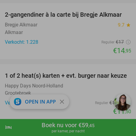
2-gangendiner à la carte bij Bregje Alkmaar
12%
Bregje Alkmaar
9.7
star
Alkmaar
Verkocht: 1.228
€17
Regulier
€14
,95
favorite_border
1 of 2 heat(s) karten + evt. burger naar keuze
19%
Happy Days Noord-Holland
Grootebroek
close
OPEN IN APP
Verkocht: 337
€14
,25
Regulier
€11
,50
favorite_border
Boek nu voor €59
,45
hotel
shopping_cart
Boek nu
navigate_next
per kamer, per nacht