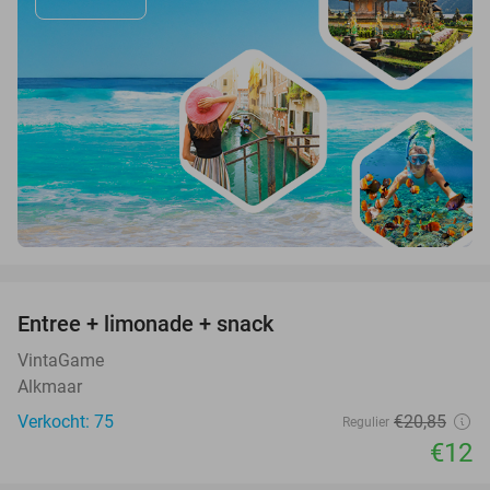
favorite_border
Entree + limonade + snack
42%
VintaGame
Alkmaar
Verkocht: 75
€20
,85
Regulier
€12
favorite_border