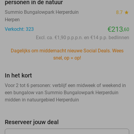
personen in de natuur
Summio Bungalowpark Herperduin
8.7
star
Herpen
€213
Verkocht: 323
,60
Excl. ca. €1,90 p.p.p.n. en €14 p.p. bedlinnen
Dagelijks om middernacht nieuwe Social Deals. Wees
snel, op = op!
In het kort
Voor 2 tot 6 personen: verblijf een midweek of weekend in
een bungalow van Summio Bungalowpark Herperduin
midden in natuurgebied Herperduin
Reserveer jouw deal