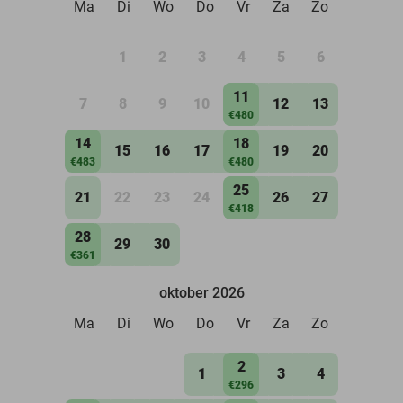
Ma
Di
Wo
Do
Vr
Za
Zo
1
2
3
4
5
6
11
7
8
9
10
12
13
€480
14
18
15
16
17
19
20
€483
€480
25
21
22
23
24
26
27
€418
28
29
30
€361
oktober 2026
Ma
Di
Wo
Do
Vr
Za
Zo
2
1
3
4
€296