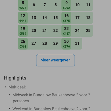
5
9
6
7
8
10
11
€277
€292
12
16
13
14
15
17
18
€444
€375
19
23
20
21
22
24
25
€589
€447
26
30
27
28
29
31
€361
€276
Meer weergeven
Highlights
Multideal:
Midweek in Bungalow Beukenhoeve 2 voor 2
personen
Weekend in Bungalow Beukenhoeve 2 voor 2