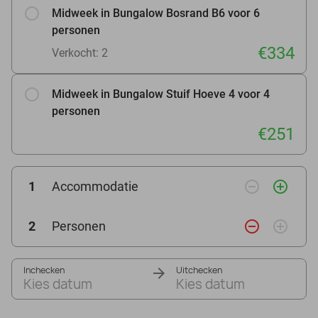
Midweek in Bungalow Bosrand B6 voor 6
personen
€334
Verkocht: 2
Midweek in Bungalow Stuif Hoeve 4 voor 4
personen
€251
remove_circle_outline
add_circle_outline
1
Accommodatie
remove_circle_outline
add_circle_outline
2
Personen
Inchecken
Uitchecken
Kies datum
Kies datum