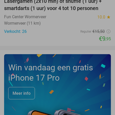
Lasergamen (2x10 min) of shuffle (1 uur) +
36%
NEW
smartdarts (1 uur) voor 4 tot 10 personen
TODAY
Fun Center Wormerveer
10.0
star
Wormerveer (11 km)
Verkocht: 26
€15
,50
Regulier
€9
,95
Win vandaag een gratis
iPhone 17 Pro
Meer info