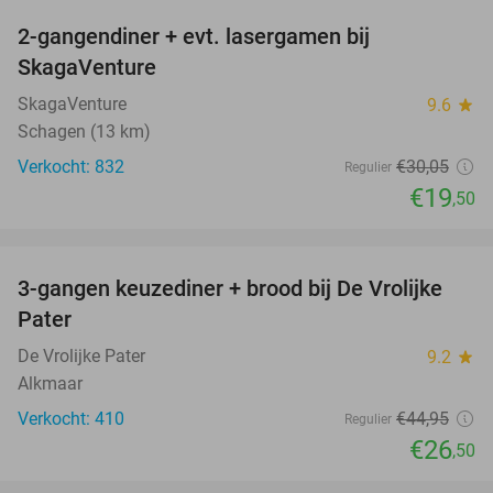
2-gangendiner + evt. lasergamen bij
35%
SkagaVenture
SkagaVenture
9.6
star
Schagen (13 km)
Verkocht: 832
€30
,05
Regulier
€19
,50
favorite_border
3-gangen keuzediner + brood bij De Vrolijke
41%
Pater
De Vrolijke Pater
9.2
star
Alkmaar
Verkocht: 410
€44
,95
Regulier
€26
,50
favorite_border