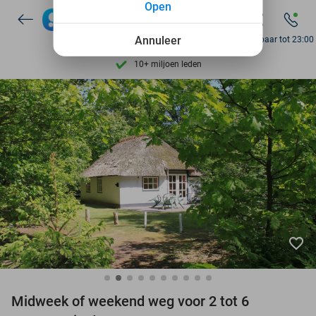
Open
Ontdek 15.000+ deals
7 dagen per week beschikbaar
Annuleer
Bereikbaar tot 23:00
10+ miljoen leden
9,4
op basis van
206.082 reviews
Ontdek 15.000+ deals
7 dagen per week beschikbaar
10+ miljoen leden
favorite_border
Midweek of weekend weg voor 2 tot 6