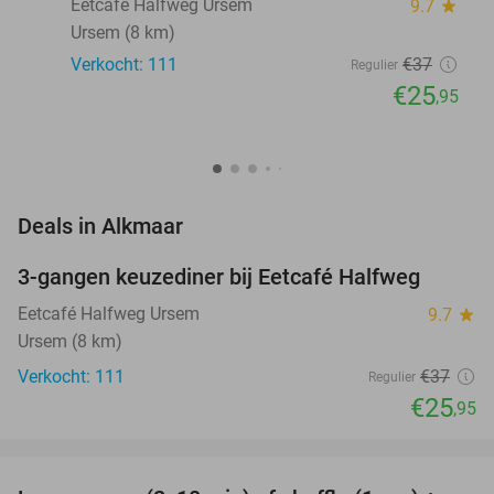
Eetcafé Halfweg Ursem
9.7
star
Ursem (8 km)
Verkocht: 111
€37
Regulier
€25
,95
favorite_border
Deals in Alkmaar
3-gangen keuzediner bij Eetcafé Halfweg
30%
Eetcafé Halfweg Ursem
9.7
star
Ursem (8 km)
Verkocht: 111
€37
Regulier
€25
,95
favorite_border