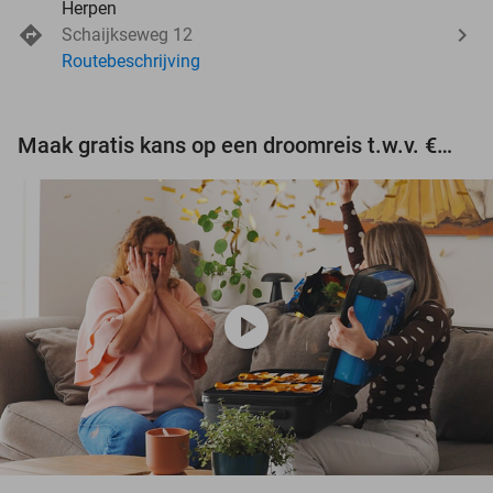
Herpen
Schaijkseweg 12
Routebeschrijving
Maak gratis kans op een droomreis t.w.v. €3.000!
play_circle