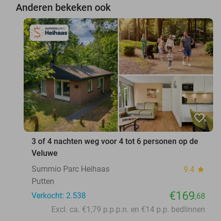
Anderen bekeken ook
favorite_border
3 of 4 nachten weg voor 4 tot 6 personen op de
Veluwe
Summio Parc Heihaas
9.4
star
Putten
€169
Verkocht: 2.538
,68
Excl. ca. €1,79 p.p.p.n. en €14 p.p. bedlinnen