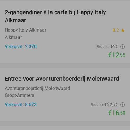
2-gangendiner à la carte bij Happy Italy
35%
Alkmaar
Happy Italy Alkmaar
8.2
star
Alkmaar
Verkocht: 2.370
€20
Regulier
€12
,95
favorite_border
Entree voor Avonturenboerderij Molenwaard
27%
Avonturenboerderij Molenwaard
Groot-Ammers
Verkocht: 8.673
€22
,75
Regulier
€16
,50
favorite_border