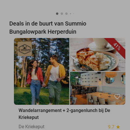
Deals in de buurt van Summio
Bungalowpark Herperduin
41%
favorite_border
Wandelarrangement + 2-gangenlunch bij De
Kriekeput
De Kriekeput
9.7
star