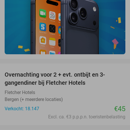
favorite_border
Overnachting voor 2 + evt. ontbijt en 3-
gangendiner bij Fletcher Hotels
Fletcher Hotels
Bergen (+ meerdere locaties)
€45
Verkocht: 18.147
Excl. ca. €3 p.p.p.n. toeristenbelasting
favorite_border