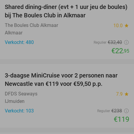
Shared dining-diner (evt + 1 uur jeu de boules)
29%
bij The Boules Club in Alkmaar
The Boules Club Alkmaar
10.0
star
Alkmaar
Verkocht: 480
€32
,40
Regulier
€22
,95
favorite_border
3-daagse MiniCruise voor 2 personen naar
50%
Newcastle van €119 voor €59,50 p.p.
DFDS Seaways
7.9
star
IJmuiden
Verkocht: 103
€238
Regulier
€119
favorite_border