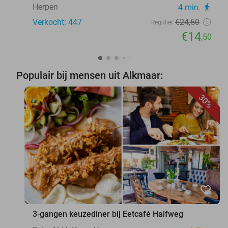
Herpen
4 min.
directions_walk
Verkocht: 447
€24
,50
Regulier
€14
,50
Populair bij mensen uit Alkmaar:
30%
favorite_border
3-gangen keuzediner bij Eetcafé Halfweg