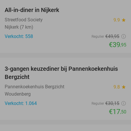
All-in-diner in Nijkerk
20%
Streetfood Society
9.9
star
Nijkerk (7 km)
Verkocht: 558
€49
,95
Regulier
€39
,95
favorite_border
3-gangen keuzediner bij Pannenkoekenhuis
42%
Bergzicht
Pannenkoekenhuis Bergzicht
9.8
star
Woudenberg
Verkocht: 1.064
€30
,15
Regulier
€17
,50
favorite_border