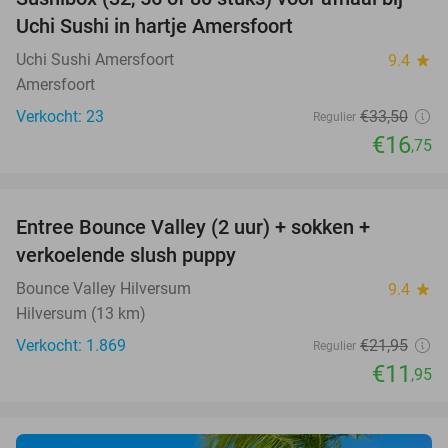
50%
Uchi Sushi in hartje Amersfoort
Uchi Sushi Amersfoort
9.4
star
Amersfoort
Verkocht: 23
€33
,50
Regulier
€16
,75
favorite_border
Entree Bounce Valley (2 uur) + sokken +
46%
verkoelende slush puppy
Bounce Valley Hilversum
9.4
star
Hilversum (13 km)
Verkocht: 1.869
€21
,95
Regulier
€11
,95