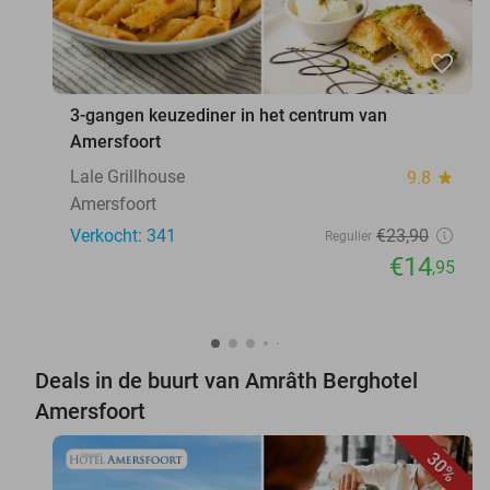
favorite_border
3-gangen keuzediner in het centrum van
Amersfoort
Lale Grillhouse
9.8
star
Amersfoort
Verkocht: 341
€23
,90
Regulier
€14
,95
Deals in de buurt van Amrâth Berghotel
Amersfoort
30%