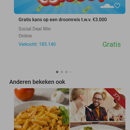
favorite_border
Gratis kans op een droomreis t.w.v. €3.000
Social Deal Win
Online
Gratis
Verkocht: 185.140
Anderen bekeken ook
37%