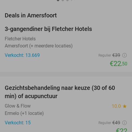
favorite_border
Deals in Amersfoort
3-gangendiner bij Fletcher Hotels
42%
Fletcher Hotels
Amersfoort (+ meerdere locaties)
Verkocht: 13.669
€39
Regulier
€22
,50
favorite_border
Gezichtsbehandeling naar keuze (30 of 60
55%
NEW
min) of acupunctuur
TODAY
Glow & Flow
10.0
star
Ermelo (+1 locatie)
Verkocht: 15
€49
Regulier
€22