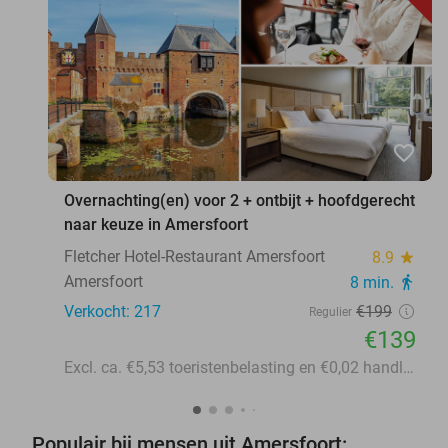
favorite_border
Overnachting(en) voor 2 + ontbijt + hoofdgerecht
naar keuze in Amersfoort
Fletcher Hotel-Restaurant Amersfoort
8.9
star
Amersfoort
8 min.
directions_walk
Verkocht: 217
€199
Regulier
€139
Excl. ca. €5,53 toeristenbelasting en €0,02 handling p.p.p.n.
Populair bij mensen uit Amersfoort: