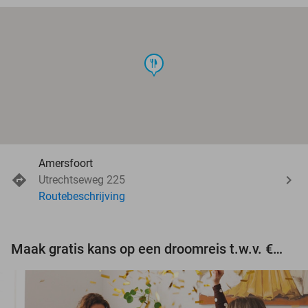
food
Amersfoort
Utrechtseweg 225
Routebeschrijving
Maak gratis kans op een droomreis t.w.v. €3.000!