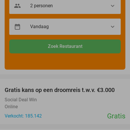
Zoek Restaurant
favorite_border
Gratis kans op een droomreis t.w.v. €3.000
Social Deal Win
Online
Gratis
Verkocht: 185.142
favorite_border