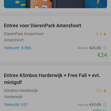
favorite_border
Entree voor DierenPark Amersfoort
24%
DierenPark Amersfoort
9.4
star
Amersfoort
Verkocht: 8.886
€31
,50
Regulier
€24
favorite_border
Entree Klimbos Harderwijk + Free Fall + evt.
30%
minigolf
Klimbos Harderwijk
9.8
star
Harderwijk
Verkocht: 637
€37
,95
Regulier