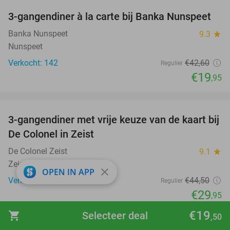
3-gangendiner à la carte bij Banka Nunspeet
53%
Banka Nunspeet
9.3
star
Nunspeet
Verkocht: 142
€42
,60
Regulier
€19
,95
favorite_border
3-gangendiner met vrije keuze van de kaart bij
33%
De Colonel in Zeist
De Colonel Zeist
9.1
star
Zeist (9 km)
close
OPEN IN APP
Verkocht: 147
€44
,50
Regulier
€29
,95
favorite_border
€19
shopping_cart
Selecteer deal
,50