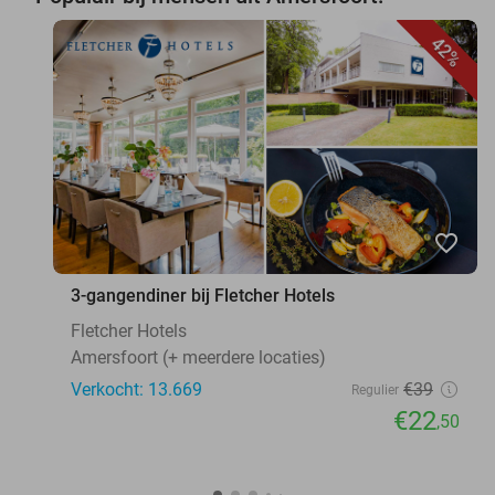
42%
favorite_border
3-gangendiner bij Fletcher Hotels
Fletcher Hotels
Amersfoort (+ meerdere locaties)
Verkocht: 13.669
€39
Regulier
€22
,50