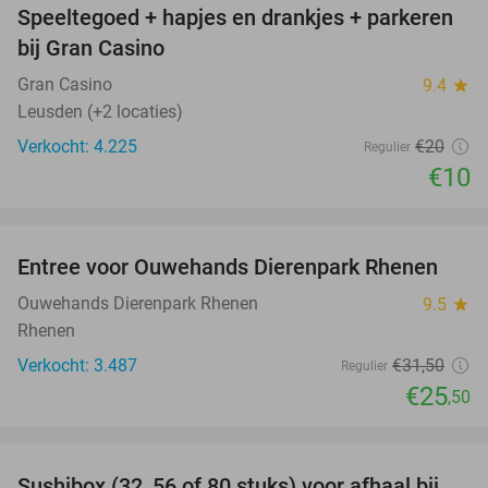
Speeltegoed + hapjes en drankjes + parkeren
50%
bij Gran Casino
Gran Casino
9.4
star
Leusden (+2 locaties)
Verkocht: 4.225
€20
Regulier
€10
favorite_border
Entree voor Ouwehands Dierenpark Rhenen
19%
Ouwehands Dierenpark Rhenen
9.5
star
Rhenen
Verkocht: 3.487
€31
,50
Regulier
€25
,50
favorite_border
Sushibox (32, 56 of 80 stuks) voor afhaal bij