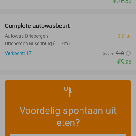
€26
,50
favorite_border
Complete autowasbeurt
45%
NEW
TODAY
Autowas Driebergen
9.0
star
Driebergen-Rijsenburg (11 km)
Verkocht: 17
€18
Regulier
€9
,95
Voordelig spontaan uit
eten?