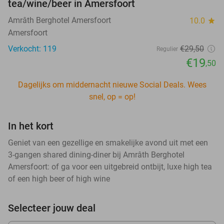
tea/wine/beer in Amersfoort
Amrâth Berghotel Amersfoort
10.0
star
Amersfoort
Verkocht: 119
€29
,50
Regulier
€19
,50
Dagelijks om middernacht nieuwe Social Deals. Wees
snel, op = op!
In het kort
Geniet van een gezellige en smakelijke avond uit met een
3-gangen shared dining-diner bij Amrâth Berghotel
Amersfoort: of ga voor een uitgebreid ontbijt, luxe high tea
of een high beer of high wine
Selecteer jouw deal