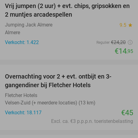
Vrij jumpen (2 uur) + evt. chips, gripsokken en
38%
2 muntjes arcadespellen
Jumping Jack Almere
9.5
star
Almere
Verkocht: 1.422
€24
,20
Regulier
€14
,95
favorite_border
Overnachting voor 2 + evt. ontbijt en 3-
gangendiner bij Fletcher Hotels
Fletcher Hotels
Velsen-Zuid (+ meerdere locaties) (13 km)
€45
Verkocht: 18.117
Excl. ca. €3 p.p.p.n. toeristenbelasting
favorite_border