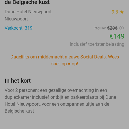
de Belgische kust
Dune Hotel Nieuwpoort
9.8
star
Nieuwpoort
Verkocht: 319
€206
Regulier
€149
Inclusief toeristenbelasting
Dagelijks om middernacht nieuwe Social Deals. Wees
snel, op = op!
In het kort
Voor 2 personen: een gezellige overnachting in een
duplexkamer inclusief ontbijt en parkeerplaats bij Dune
Hotel Nieuwpoort, voor een ontspannen uitje aan de
Belgische kust