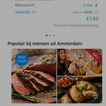
Nieuwpoort
0 min.
directions_walk
Verkocht: 11
€206
Regulier
€149
Inclusief toeristenbelasting
Populair bij mensen uit Amsterdam:
34%
NEW
TODAY
favorite_border