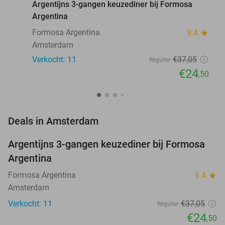
Argentijns 3-gangen keuzediner bij Formosa
Argentina
Formosa Argentina
9.4
star
Amsterdam
Verkocht: 11
€37
,05
Regulier
€24
,50
favorite_border
Deals in Amsterdam
Argentijns 3-gangen keuzediner bij Formosa
34%
NEW
Argentina
TODAY
Formosa Argentina
9.4
star
Amsterdam
Verkocht: 11
€37
,05
Regulier
€24
,50