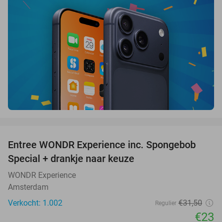
favorite_border
Entree WONDR Experience inc. Spongebob
27%
Special + drankje naar keuze
WONDR Experience
Amsterdam
Verkocht: 1.002
€31
,50
Regulier
€23