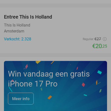
favorite_border
Entree This Is Holland
25%
This Is Holland
Amsterdam
Verkocht: 2.328
€27
Regulier
€20
,25
Win vandaag een gratis
iPhone 17 Pro
Meer info