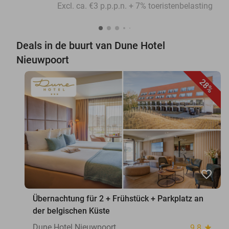
Excl. ca. €3 p.p.p.n. + 7% toeristenbelasting
Deals in de buurt van Dune Hotel
Nieuwpoort
28%
favorite_border
Übernachtung für 2 + Frühstück + Parkplatz an
der belgischen Küste
Dune Hotel Nieuwpoort
9.8
star