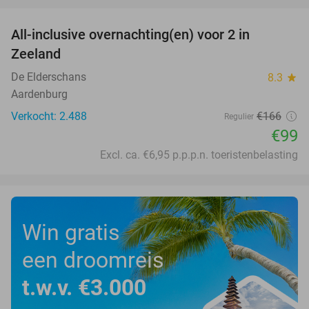
All-inclusive overnachting(en) voor 2 in
40%
Zeeland
De Elderschans
8.3
star
Aardenburg
Verkocht: 2.488
€166
Regulier
€99
Excl. ca. €6,95 p.p.p.n. toeristenbelasting
Win gratis
een droomreis
t.w.v. €3.000