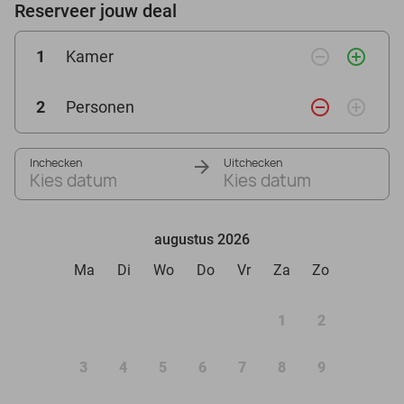
Reserveer jouw deal
remove_circle_outline
add_circle_outline
1
Kamer
remove_circle_outline
add_circle_outline
2
Personen
Inchecken
Uitchecken
Kies datum
Kies datum
augustus 2026
Ma
Di
Wo
Do
Vr
Za
Zo
1
2
3
4
5
6
7
8
9