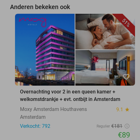
Anderen bekeken ook
51%
favorite_border
Overnachting voor 2 in een queen kamer +
welkomstdrankje + evt. ontbijt in Amsterdam
Moxy Amsterdam Houthavens
9.1
star
Amsterdam
Verkocht: 792
€181
Regulier
€89