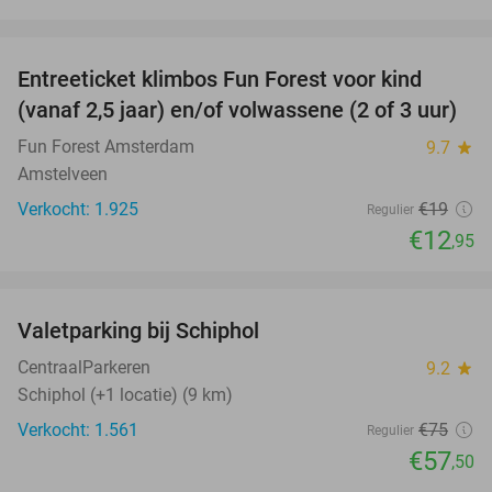
favorite_border
Entreeticket klimbos Fun Forest voor kind
32%
(vanaf 2,5 jaar) en/of volwassene (2 of 3 uur)
Fun Forest Amsterdam
9.7
star
Amstelveen
Verkocht: 1.925
€19
Regulier
€12
,95
favorite_border
Valetparking bij Schiphol
23%
CentraalParkeren
9.2
star
Schiphol (+1 locatie) (9 km)
Verkocht: 1.561
€75
Regulier
€57
,50