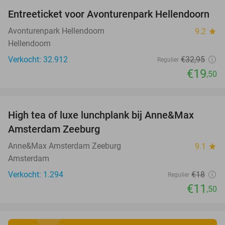
Entreeticket voor Avonturenpark Hellendoorn
41%
Avonturenpark Hellendoorn
9.2
star
Hellendoorn
Verkocht: 32.912
€32
,95
Regulier
€19
,50
favorite_border
High tea of luxe lunchplank bij Anne&Max
36%
Amsterdam Zeeburg
Anne&Max Amsterdam Zeeburg
9.1
star
Amsterdam
Verkocht: 1.294
€18
Regulier
€11
,50