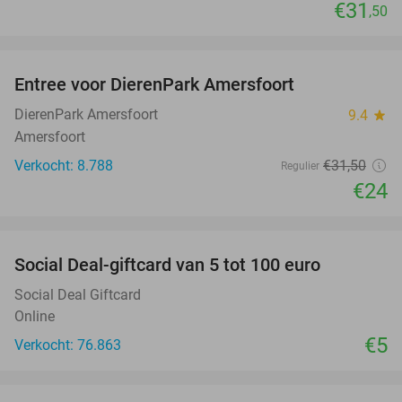
€31
,50
favorite_border
Entree voor DierenPark Amersfoort
24%
DierenPark Amersfoort
9.4
star
Amersfoort
Verkocht: 8.788
€31
,50
Regulier
€24
favorite_border
Social Deal-giftcard van 5 tot 100 euro
Social Deal Giftcard
Online
€5
Verkocht: 76.863
favorite_border