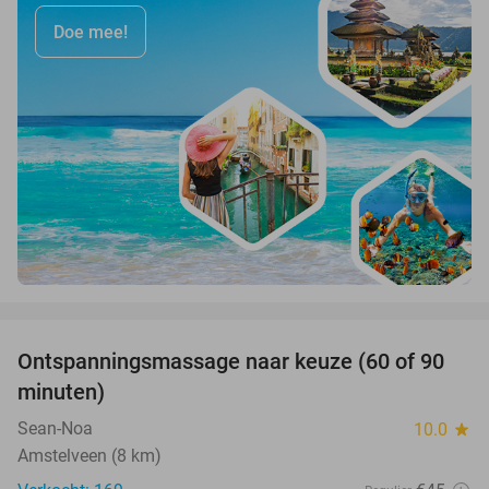
Doe mee!
favorite_border
Ontspanningsmassage naar keuze (60 of 90
40%
minuten)
Sean-Noa
10.0
star
Amstelveen (8 km)