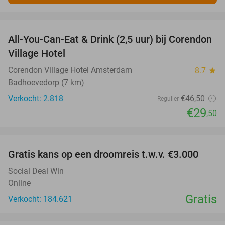
favorite_border
All-You-Can-Eat & Drink (2,5 uur) bij Corendon
37%
Village Hotel
Corendon Village Hotel Amsterdam
8.7
star
Badhoevedorp (7 km)
Verkocht: 2.818
€46
,50
Regulier
€29
,50
favorite_border
Gratis kans op een droomreis t.w.v. €3.000
Social Deal Win
Online
Gratis
Verkocht: 184.621
favorite_border