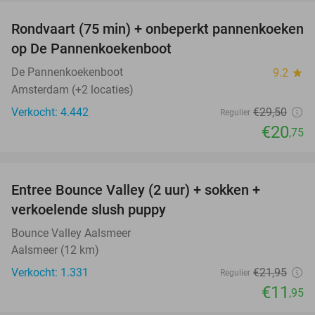
Rondvaart (75 min) + onbeperkt pannenkoeken
30%
op De Pannenkoekenboot
De Pannenkoekenboot
9.2
star
Amsterdam (+2 locaties)
Verkocht: 4.442
€29
,50
Regulier
€20
,75
favorite_border
Entree Bounce Valley (2 uur) + sokken +
46%
verkoelende slush puppy
Bounce Valley Aalsmeer
Aalsmeer (12 km)
Verkocht: 1.331
€21
,95
Regulier
€11
,95
favorite_border