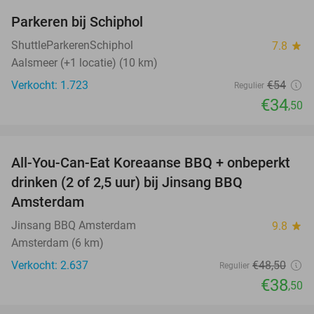
Parkeren bij Schiphol
36%
ShuttleParkerenSchiphol
7.8
star
Aalsmeer (+1 locatie) (10 km)
Verkocht: 1.723
€54
Regulier
€34
,50
favorite_border
All-You-Can-Eat Koreaanse BBQ + onbeperkt
21%
drinken (2 of 2,5 uur) bij Jinsang BBQ
Amsterdam
Jinsang BBQ Amsterdam
9.8
star
Amsterdam (6 km)
Verkocht: 2.637
€48
,50
Regulier
€38
,50
favorite_border