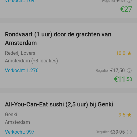
Verkocht: 169
€45
Regulier
€27
favorite_border
Rondvaart (1 uur) door de grachten van
34%
Amsterdam
Rederij Lovers
10.0
star
Amsterdam (+3 locaties)
Verkocht: 1.276
€17
,50
Regulier
€11
,50
favorite_border
All-You-Can-Eat sushi (2,5 uur) bij Genki
21%
Genki
9.5
star
Amsterdam
Verkocht: 997
€39
,95
Regulier