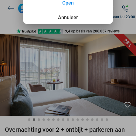
Open
7 dagen per week beschikbaar
10+ miljoen leden
Annuleer
Bereikbaar tot 23:00
9,4
op basis van
206.057 reviews
Ontdek 15.000+ deals
28%
7 dagen per week beschikbaar
10+ miljoen leden
favorite_border
Overnachting voor 2 + ontbijt + parkeren aan