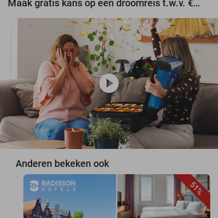
Maak gratis kans op een droomreis t.w.v. €3.000!
play_circle
Anderen bekeken ook
51%