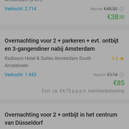
Verkocht: 2.714
€48
,50
Regulier
€38
,50
favorite_border
Overnachting voor 2 + parkeren + evt. ontbijt
51%
en 3-gangendiner nabij Amsterdam
Radisson Hotel & Suites Amsterdam South
9.5
star
Amstelveen
Verkocht: 1.943
€174
Regulier
€85
Excl. ca. €4,75 p.p.p.n. toeristenbelasting
favorite_border
Overnachting voor 2 + ontbijt in het centrum
41%
van Düsseldorf