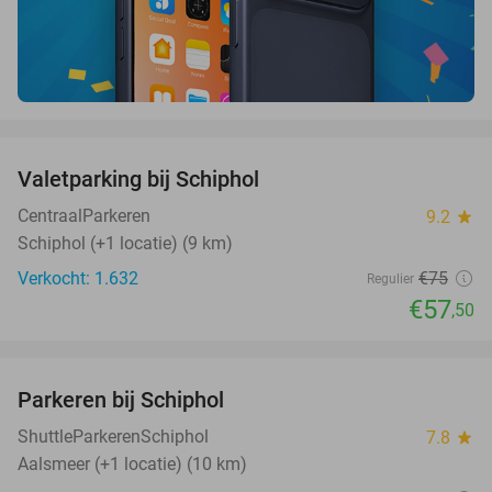
favorite_border
Valetparking bij Schiphol
23%
CentraalParkeren
9.2
star
Schiphol (+1 locatie) (9 km)
Verkocht: 1.632
€75
Regulier
€57
,50
favorite_border
Parkeren bij Schiphol
36%
ShuttleParkerenSchiphol
7.8
star
Aalsmeer (+1 locatie) (10 km)