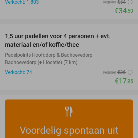
Verkocht: 1.803
€54
Regulier
€34
,50
favorite_border
1,5 uur padellen voor 4 personen + evt.
50%
materiaal en/of koffie/thee
Padelpoints Hoofddorp & Badhoevedorp
Badhoevedorp (+1 locatie) (7 km)
Verkocht: 74
€36
Regulier
€17
,95
Voordelig spontaan uit