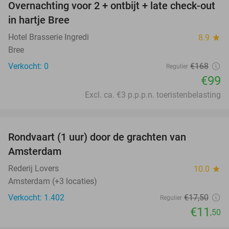
Overnachting voor 2 + ontbijt + late check-out
41%
NEW
in hartje Bree
TODAY
Hotel Brasserie Ingredi
8.9
star
Bree
Verkocht: 0
€168
Regulier
€99
Excl. ca. €3 p.p.p.n. toeristenbelasting
favorite_border
Rondvaart (1 uur) door de grachten van
34%
Amsterdam
Rederij Lovers
10.0
star
Amsterdam (+3 locaties)
Verkocht: 1.402
€17
,50
Regulier
€11
,50
favorite_border