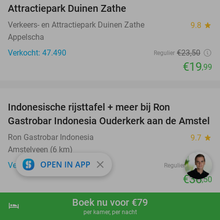
Attractiepark Duinen Zathe
Verkeers- en Attractiepark Duinen Zathe
9.8
star
Appelscha
Verkocht: 47.490
€23
,50
Regulier
€19
,99
favorite_border
Indonesische rijsttafel + meer bij Ron
26%
Gastrobar Indonesia Ouderkerk aan de Amstel
Ron Gastrobar Indonesia
9.7
star
Amstelveen (6 km)
close
OPEN IN APP
Verkocht: 430
€49
Regulier
€36
,50
favorite_border
Boek nu voor €79
hotel
shopping_cart
Boek nu
navigate_next
per kamer, per nacht
Overnachting voor 1 of 2 + ontbijt + gratis