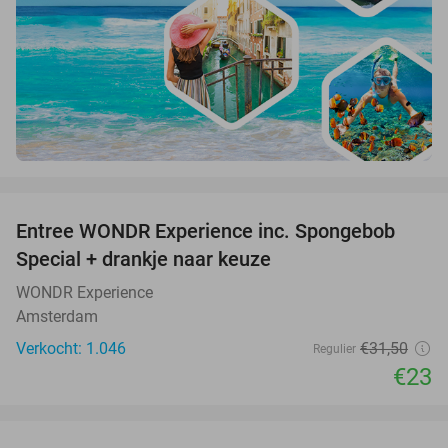
favorite_border
Entree WONDR Experience inc. Spongebob
27%
Special + drankje naar keuze
WONDR Experience
Amsterdam
Verkocht: 1.046
€31
,50
Regulier
€23
favorite_border