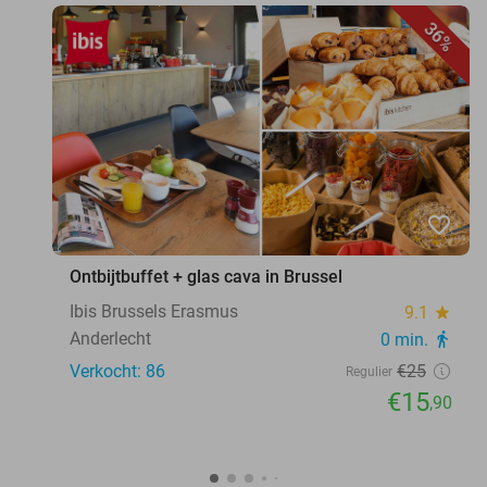
36%
favorite_border
Ontbijtbuffet + glas cava in Brussel
Ibis Brussels Erasmus
9.1
star
Anderlecht
0 min.
directions_walk
Verkocht: 86
€25
Regulier
€15
,90