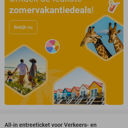
zomervakantiedeals
!
Bekijk nu
favorite_border
All-in entreeticket voor Verkeers- en
15%