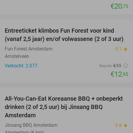
€20
,75
favorite_border
Entreeticket klimbos Fun Forest voor kind
32%
(vanaf 2,5 jaar) en/of volwassene (2 of 3 uur)
Fun Forest Amsterdam
9.7
star
Amstelveen
Verkocht: 2.077
€19
Regulier
€12
,95
favorite_border
All-You-Can-Eat Koreaanse BBQ + onbeperkt
21%
drinken (2 of 2,5 uur) bij Jinsang BBQ
Amsterdam
Jinsang BBQ Amsterdam
9.8
star
Amsterdam (6 km)