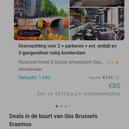
favorite_border
Overnachting voor 2 + parkeren + evt. ontbijt en
3-gangendiner nabij Amsterdam
Radisson Hotel & Suites Amsterdam South
9.5
star
Amstelveen
Verkocht: 1.943
€174
Regulier
€85
Excl. ca. €4,75 p.p.p.n. toeristenbelasting
Deals in de buurt van Ibis Brussels
Erasmus