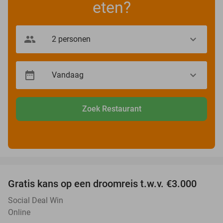
eten?
Zoek Restaurant
favorite_border
Gratis kans op een droomreis t.w.v. €3.000
Social Deal Win
Online