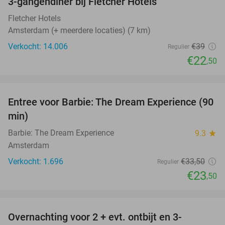
3-gangendiner bij Fletcher Hotels
42%
Fletcher Hotels
Amsterdam (+ meerdere locaties) (7 km)
Verkocht: 14.006
€39
Regulier
€22
,50
favorite_border
Entree voor Barbie: The Dream Experience (90
30%
min)
Barbie: The Dream Experience
9.3
star
Amsterdam
Verkocht: 1.696
€33
,50
Regulier
€23
,50
favorite_border
Overnachting voor 2 + evt. ontbijt en 3-