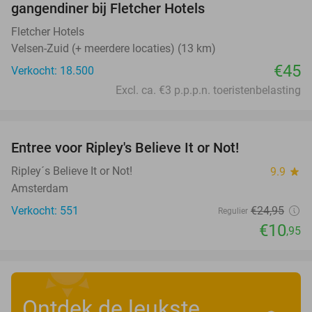
gangendiner bij Fletcher Hotels
Fletcher Hotels
Velsen-Zuid (+ meerdere locaties) (13 km)
€45
Verkocht: 18.500
Excl. ca. €3 p.p.p.n. toeristenbelasting
favorite_border
Entree voor Ripley's Believe It or Not!
56%
Ripley´s Believe It or Not!
9.9
star
Amsterdam
Verkocht: 551
€24
,95
Regulier
€10
,95
Ontdek de leukste