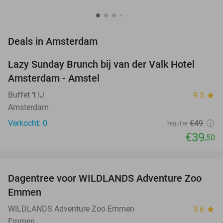
favorite_border
Deals in Amsterdam
Lazy Sunday Brunch bij van der Valk Hotel
19%
NEW
Amsterdam - Amstel
TODAY
Buffet ‘t IJ
9.5
star
Amsterdam
Verkocht: 0
€49
Regulier
€39
,50
favorite_border
Dagentree voor WILDLANDS Adventure Zoo
24%
Emmen
WILDLANDS Adventure Zoo Emmen
9.6
star
Emmen