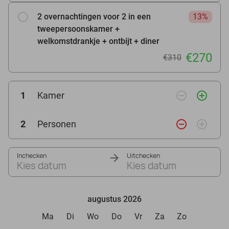
2 overnachtingen voor 2 in een
13%
tweepersoonskamer +
welkomstdrankje + ontbijt + diner
€270
€310
remove_circle_outline
add_circle_outline
1
Kamer
remove_circle_outline
add_circle_outline
2
Personen
Inchecken
Uitchecken
Kies datum
Kies datum
augustus 2026
Ma
Di
Wo
Do
Vr
Za
Zo