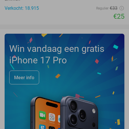
Verkocht: 18.915
€33
Regulier
€25
Win vandaag een gratis
iPhone 17 Pro
Meer info