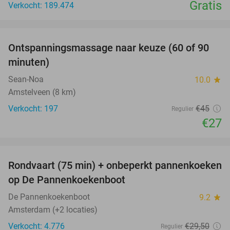
Gratis
Verkocht: 189.474
favorite_border
Ontspanningsmassage naar keuze (60 of 90
40%
minuten)
Sean-Noa
10.0
star
Amstelveen (8 km)
Verkocht: 197
€45
Regulier
€27
favorite_border
Rondvaart (75 min) + onbeperkt pannenkoeken
30%
op De Pannenkoekenboot
De Pannenkoekenboot
9.2
star
Amsterdam (+2 locaties)
Verkocht: 4.776
€29
,50
Regulier