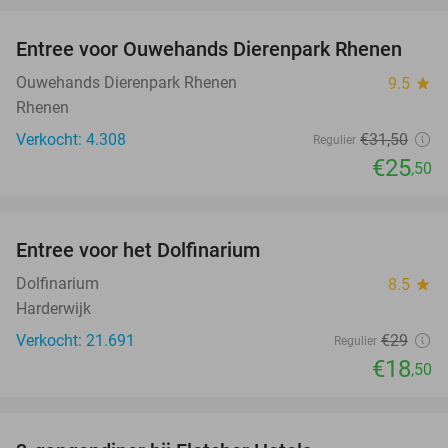
Entree voor Ouwehands Dierenpark Rhenen
19%
Ouwehands Dierenpark Rhenen
9.5
star
Rhenen
Verkocht: 4.308
€31
,50
Regulier
€25
,50
favorite_border
Entree voor het Dolfinarium
36%
Dolfinarium
8.5
star
Harderwijk
Verkocht: 21.691
€29
Regulier
€18
,50
favorite_border