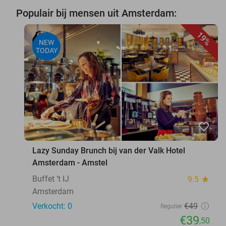
Populair bij mensen uit Amsterdam:
19%
NEW
TODAY
favorite_border
Lazy Sunday Brunch bij van der Valk Hotel
Amsterdam - Amstel
Buffet ‘t IJ
9.5
star
Amsterdam
Verkocht: 0
€49
Regulier
€39
,50