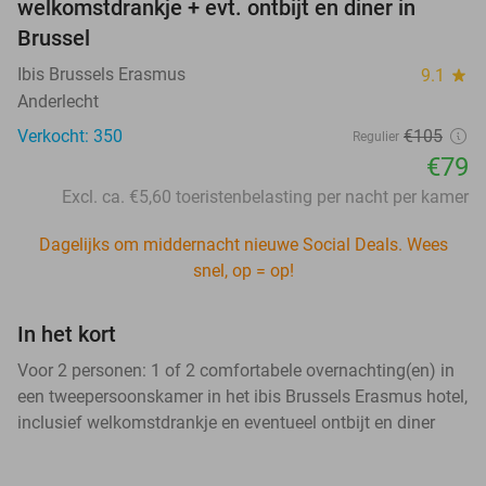
welkomstdrankje + evt. ontbijt en diner in
Brussel
Ibis Brussels Erasmus
9.1
star
Anderlecht
Verkocht: 350
€105
Regulier
€79
Excl. ca. €5,60 toeristenbelasting per nacht per kamer
Dagelijks om middernacht nieuwe Social Deals. Wees
snel, op = op!
In het kort
Voor 2 personen: 1 of 2 comfortabele overnachting(en) in
een tweepersoonskamer in het ibis Brussels Erasmus hotel,
inclusief welkomstdrankje en eventueel ontbijt en diner