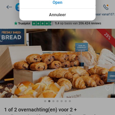
Open
7 dagen per week beschikbaar
10+ miljoen leden
Annuleer
Bereikbaar vanaf 07
9,4
op basis van
206.424 reviews
Ontdek 15.000+ deals
25%
7 dagen per week beschikbaar
10+ miljoen leden
favorite_border
1 of 2 overnachting(en) voor 2 +