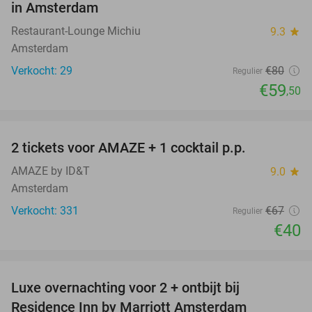
in Amsterdam
Restaurant-Lounge Michiu
9.3
star
Amsterdam
Verkocht: 29
€80
Regulier
€59
,50
favorite_border
2 tickets voor AMAZE + 1 cocktail p.p.
40%
AMAZE by ID&T
9.0
star
Amsterdam
Verkocht: 331
€67
Regulier
€40
favorite_border
Luxe overnachting voor 2 + ontbijt bij
43%
Residence Inn by Marriott Amsterdam