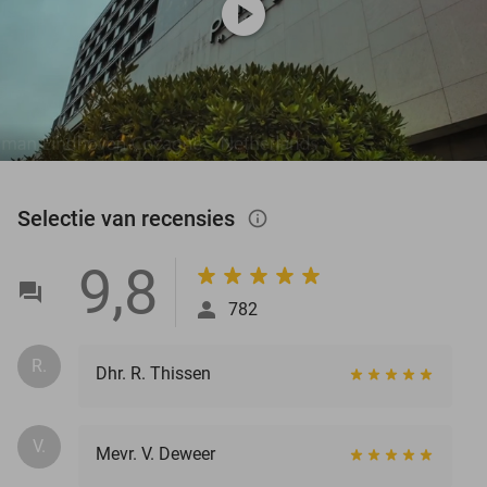
play_circle
Selectie van recensies
info_outlined
9,8
782
R.
Dhr. R. Thissen
V.
Mevr. V. Deweer