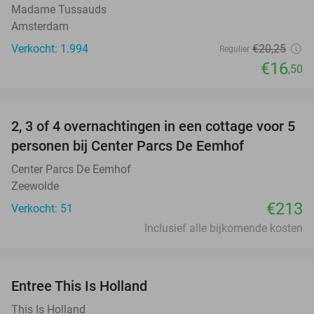
Madame Tussauds
Amsterdam
Verkocht: 1.994
€20
,25
Regulier
€16
,50
favorite_border
2, 3 of 4 overnachtingen in een cottage voor 5
personen bij Center Parcs De Eemhof
Center Parcs De Eemhof
Zeewolde
€213
Verkocht: 51
Inclusief alle bijkomende kosten
favorite_border
Entree This Is Holland
25%
This Is Holland