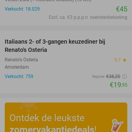
€45
Verkocht: 18.029
Excl. ca. €3 p.p.p.n. toeristenbelasting
favorite_border
Italiaans 2- of 3-gangen keuzediner bij
48%
Renato's Osteria
Renato's Osteria
9.7
star
Amsterdam
Verkocht: 759
€38
,20
Regulier
€19
,95
Ontdek de leukste
zomervakantiedeals
!