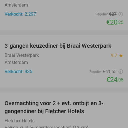
Amsterdam
Verkocht: 2.297
€27
Regulier
€20
,25
favorite_border
3-gangen keuzediner bij Braai Westerpark
40%
Braai Westerpark
9.7
star
Amsterdam
Verkocht: 435
€41
,55
Regulier
€24
,95
favorite_border
Overnachting voor 2 + evt. ontbijt en 3-
gangendiner bij Fletcher Hotels
Fletcher Hotels
Velsen-Zuid (+ meerdere locaties) (13 km)