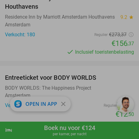
Houthavens
Residence Inn by Marriott Amsterdam Houthavens
9.2
star
Amsterdam
Verkocht: 180
€273
,37
Regulier
€156
,37
Inclusief toeristenbelasting
favorite_border
Entreeticket voor BODY WORLDS
50%
BODY WORLDS: The Happiness Project
Amsterdam
close
OPEN IN APP
Verkocht: 506
€25
Regulier
€12
,50
favorite_border
Boek nu voor €124
hotel
shopping_cart
Boek nu
navigate_next
per kamer, per nacht