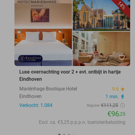
14%
favorite_border
Luxe overnachting voor 2 + evt. ontbijt in hartje
Eindhoven
Mariënhage Boutique Hotel
9.6
star
Eindhoven
1 min.
directions_walk
Verkocht: 1.084
€111
,25
Regulier
€96
,25
Excl. ca. €5,25 p.p.p.n. toeristenbelasting