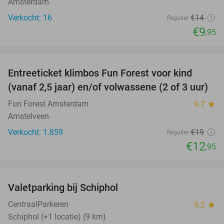
Amsterdam
Verkocht: 16
€14
Regulier
€9
,95
favorite_border
Entreeticket klimbos Fun Forest voor kind
32%
(vanaf 2,5 jaar) en/of volwassene (2 of 3 uur)
Fun Forest Amsterdam
9.7
star
Amstelveen
Verkocht: 1.859
€19
Regulier
€12
,95
favorite_border
Valetparking bij Schiphol
23%
CentraalParkeren
9.2
star
Schiphol (+1 locatie) (9 km)