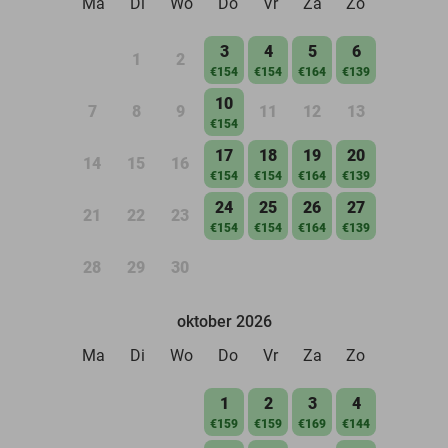
Ma
Di
Wo
Do
Vr
Za
Zo
3
4
5
6
1
2
€154
€154
€164
€139
10
7
8
9
11
12
13
€154
17
18
19
20
14
15
16
€154
€154
€164
€139
24
25
26
27
21
22
23
€154
€154
€164
€139
28
29
30
oktober 2026
Ma
Di
Wo
Do
Vr
Za
Zo
1
2
3
4
€159
€159
€169
€144