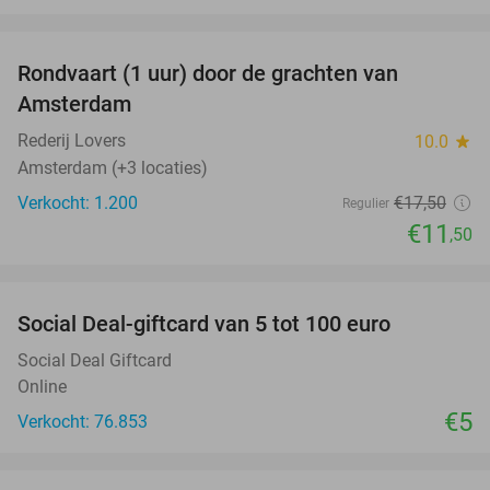
favorite_border
Rondvaart (1 uur) door de grachten van
34%
Amsterdam
Rederij Lovers
10.0
star
Amsterdam (+3 locaties)
Verkocht: 1.200
€17
,50
Regulier
€11
,50
favorite_border
Social Deal-giftcard van 5 tot 100 euro
Social Deal Giftcard
Online
€5
Verkocht: 76.853
favorite_border