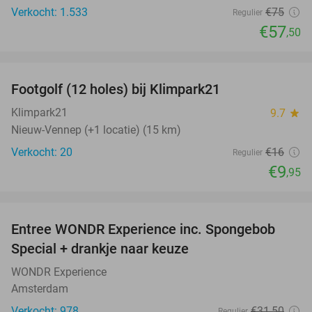
Verkocht: 1.533
€75
Regulier
€57
,50
favorite_border
Footgolf (12 holes) bij Klimpark21
38%
NEW
TODAY
Klimpark21
9.7
star
Nieuw-Vennep (+1 locatie) (15 km)
Verkocht: 20
€16
Regulier
€9
,95
favorite_border
Entree WONDR Experience inc. Spongebob
27%
Special + drankje naar keuze
WONDR Experience
Amsterdam
Verkocht: 978
€31
,50
Regulier