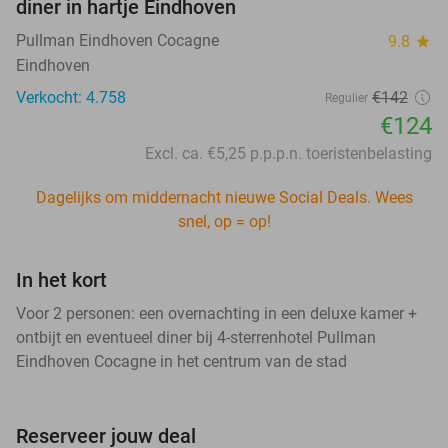
diner in hartje Eindhoven
Pullman Eindhoven Cocagne
9.8
star
Eindhoven
Verkocht: 4.758
€142
Regulier
€124
Excl. ca. €5,25 p.p.p.n. toeristenbelasting
Dagelijks om middernacht nieuwe Social Deals. Wees
snel, op = op!
In het kort
Voor 2 personen: een overnachting in een deluxe kamer +
ontbijt en eventueel diner bij 4-sterrenhotel Pullman
Eindhoven Cocagne in het centrum van de stad
Reserveer jouw deal