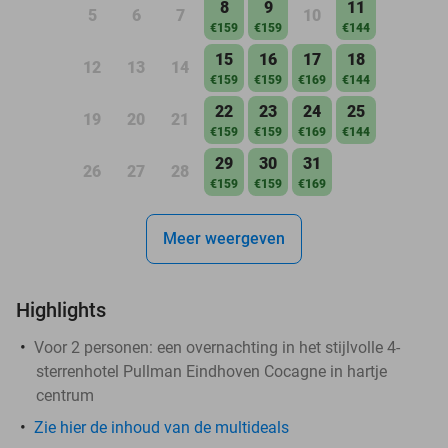
8
9
11
5
6
7
10
€159
€159
€144
15
16
17
18
12
13
14
€159
€159
€169
€144
22
23
24
25
19
20
21
€159
€159
€169
€144
29
30
31
26
27
28
€159
€159
€169
Meer weergeven
Highlights
Voor 2 personen: een overnachting in het stijlvolle 4-
sterrenhotel Pullman Eindhoven Cocagne in hartje
centrum
Zie hier de inhoud van de multideals