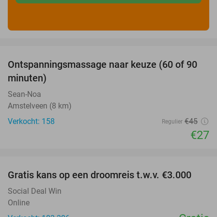
favorite_border
Ontspanningsmassage naar keuze (60 of 90
40%
minuten)
Sean-Noa
Amstelveen (8 km)
Verkocht: 158
€45
Regulier
€27
favorite_border
Gratis kans op een droomreis t.w.v. €3.000
Social Deal Win
Online