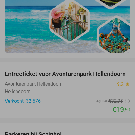
favorite_border
Entreeticket voor Avonturenpark Hellendoorn
41%
Avonturenpark Hellendoorn
9.2
star
Hellendoorn
Verkocht: 32.576
€32
,95
Regulier
€19
,50
favorite_border
Parkeren bij Schiphol