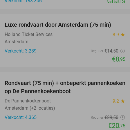
Gratis
Verkocht: 183.306
favorite_border
Luxe rondvaart door Amsterdam (75 min)
38%
Holland Ticket Services
8.9
star
Amsterdam
Verkocht: 3.289
€14
,50
Regulier
€8
,95
favorite_border
Rondvaart (75 min) + onbeperkt pannenkoeken
30%
op De Pannenkoekenboot
De Pannenkoekenboot
9.2
star
Amsterdam (+2 locaties)
Verkocht: 4.365
€29
,50
Regulier
€20
,75