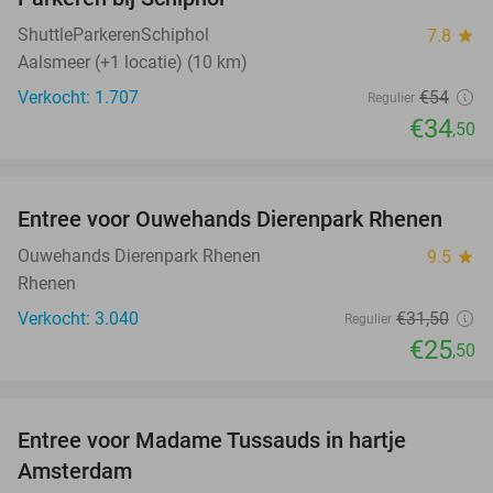
36%
ShuttleParkerenSchiphol
7.8
star
Aalsmeer (+1 locatie) (10 km)
Verkocht: 1.707
€54
Regulier
€34
,50
favorite_border
Entree voor Ouwehands Dierenpark Rhenen
19%
Ouwehands Dierenpark Rhenen
9.5
star
Rhenen
Verkocht: 3.040
€31
,50
Regulier
€25
,50
favorite_border
Entree voor Madame Tussauds in hartje
19%
Amsterdam