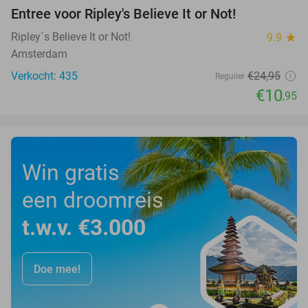
Entree voor Ripley's Believe It or Not!
56%
Ripley´s Believe It or Not!
9.9
star
Amsterdam
Verkocht: 435
€24
,95
Regulier
€10
,95
Win gratis
een droomreis
t.w.v. €3.000
Doe mee!