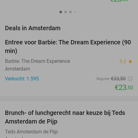
favorite_border
Deals in Amsterdam
Entree voor Barbie: The Dream Experience (90
30%
min)
Barbie: The Dream Experience
9.2
star
Amsterdam
Verkocht: 1.595
€33
,50
Regulier
€23
,50
favorite_border
Brunch- of lunchgerecht naar keuze bij Teds
29%
NEW
Amsterdam de Pijp
TODAY
Teds Amsterdam de Pijp