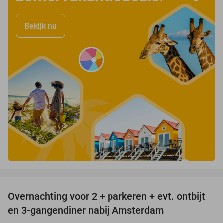
Bekijk nu
favorite_border
Overnachting voor 2 + parkeren + evt. ontbijt
51%
en 3-gangendiner nabij Amsterdam