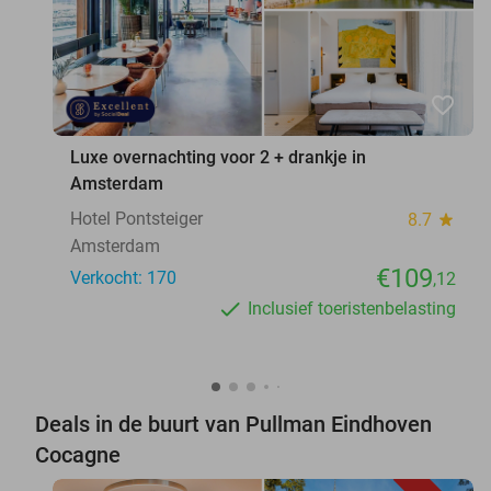
favorite_border
Luxe overnachting voor 2 + drankje in
Amsterdam
Hotel Pontsteiger
8.7
star
Amsterdam
€109
Verkocht: 170
,12
Inclusief toeristenbelasting
Deals in de buurt van Pullman Eindhoven
Cocagne