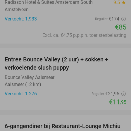
Radisson Hotel & Suites Amsterdam South
9.5
star
Amstelveen
Verkocht: 1.933
€174
Regulier
€85
Excl. ca. €4,75 p.p.p.n. toeristenbelasting
favorite_border
Entree Bounce Valley (2 uur) + sokken +
46%
verkoelende slush puppy
Bounce Valley Aalsmeer
Aalsmeer (12 km)
Verkocht: 1.276
€21
,95
Regulier
€11
,95
favorite_border
6-gangendiner bij Restaurant-Lounge Michiu
26%