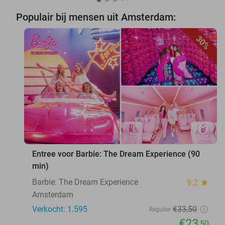
Populair bij mensen uit Amsterdam:
30%
favorite_border
Entree voor Barbie: The Dream Experience (90
min)
Barbie: The Dream Experience
9.2
star
Amsterdam
Verkocht: 1.595
€33
,50
Regulier
€23
,50