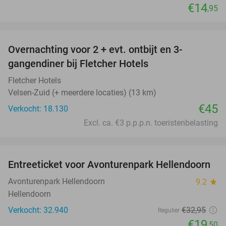
€14
,95
favorite_border
Overnachting voor 2 + evt. ontbijt en 3-
gangendiner bij Fletcher Hotels
Fletcher Hotels
Velsen-Zuid (+ meerdere locaties) (13 km)
€45
Verkocht: 18.130
Excl. ca. €3 p.p.p.n. toeristenbelasting
favorite_border
Entreeticket voor Avonturenpark Hellendoorn
41%
Avonturenpark Hellendoorn
9.2
star
Hellendoorn
Verkocht: 32.940
€32
,95
Regulier
€19
,50