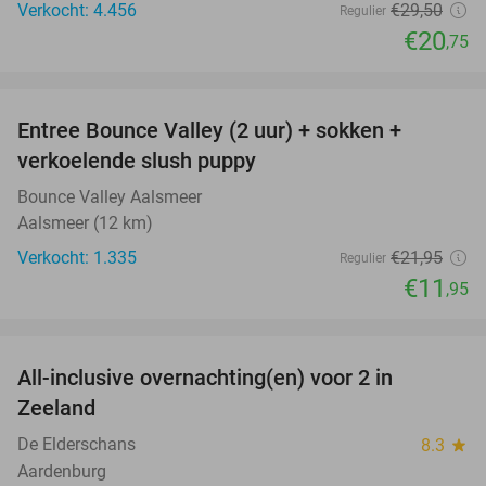
Verkocht: 4.456
€29
,50
Regulier
€20
,75
favorite_border
Entree Bounce Valley (2 uur) + sokken +
46%
verkoelende slush puppy
Bounce Valley Aalsmeer
Aalsmeer (12 km)
Verkocht: 1.335
€21
,95
Regulier
€11
,95
favorite_border
All-inclusive overnachting(en) voor 2 in
40%
Zeeland
De Elderschans
8.3
star
Aardenburg