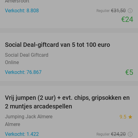
Amersfoort
Verkocht: 8.808
€31
,50
Regulier
€24
favorite_border
Social Deal-giftcard van 5 tot 100 euro
Social Deal Giftcard
Online
€5
Verkocht: 76.867
favorite_border
Vrij jumpen (2 uur) + evt. chips, gripsokken en
38%
2 muntjes arcadespellen
Jumping Jack Almere
9.5
star
Almere
Verkocht: 1.422
€24
,20
Regulier