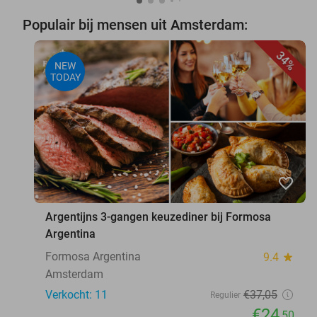
Populair bij mensen uit Amsterdam:
34%
NEW
TODAY
favorite_border
Argentijns 3-gangen keuzediner bij Formosa
Argentina
Formosa Argentina
9.4
star
Amsterdam
Verkocht: 11
€37
,05
Regulier
€24
,50