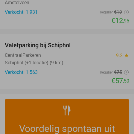
Amstelveen
Verkocht: 1.931
€19
Regulier
€12
,95
favorite_border
Valetparking bij Schiphol
23%
CentraalParkeren
9.2
star
Schiphol (+1 locatie) (9 km)
Verkocht: 1.563
€75
Regulier
€57
,50
Voordelig spontaan uit