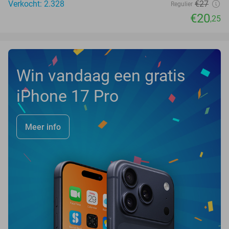
Verkocht: 2.328
€27
Regulier
€20
,25
Win vandaag een gratis
iPhone 17 Pro
Meer info