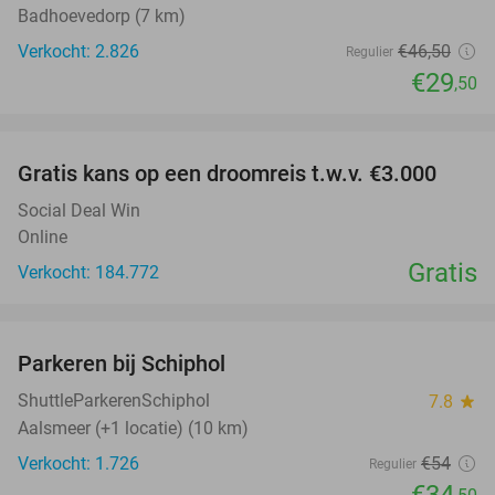
Badhoevedorp (7 km)
Verkocht: 2.826
€46
,50
Regulier
€29
,50
favorite_border
Gratis kans op een droomreis t.w.v. €3.000
Social Deal Win
Online
Gratis
Verkocht: 184.772
favorite_border
Parkeren bij Schiphol
36%
ShuttleParkerenSchiphol
7.8
star
Aalsmeer (+1 locatie) (10 km)
Verkocht: 1.726
€54
Regulier
€34