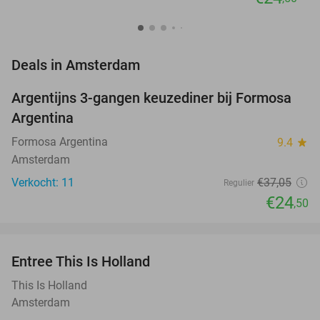
favorite_border
Deals in Amsterdam
Argentijns 3-gangen keuzediner bij Formosa
34%
NEW
Argentina
TODAY
Formosa Argentina
9.4
star
Amsterdam
Verkocht: 11
€37
,05
Regulier
€24
,50
favorite_border
Entree This Is Holland
25%
This Is Holland
Amsterdam