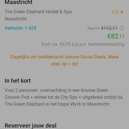
Maastricht
The Green Elephant Hostel & Spa
9.0
star
Maastricht
Verkocht: 1.429
€112,17
Regulier
€82
,17
Excl. ca. €6,95 p.p.p.n. toeristenbelasting
Dagelijks om middernacht nieuwe Social Deals. Wees
snel, op = op!
In het kort
Voor 2 personen: overnachting in een knusse Green
Cocoon Pod + entree tot de City Spa + uitgebreid ontbijt bij
The Green Elephant in het hippe Wyck in Maastricht
Reserveer jouw deal