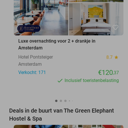
favorite_border
Luxe overnachting voor 2 + drankje in
Amsterdam
Hotel Pontsteiger
8.7
star
Amsterdam
€120
Verkocht: 171
,37
Inclusief toeristenbelasting
Deals in de buurt van The Green Elephant
Hostel & Spa