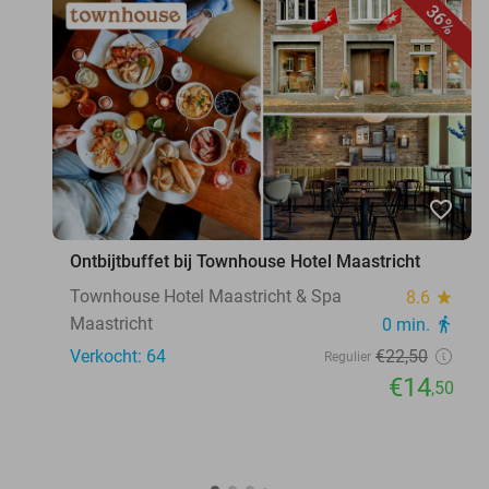
36%
favorite_border
Ontbijtbuffet bij Townhouse Hotel Maastricht
Townhouse Hotel Maastricht & Spa
8.6
star
Maastricht
0 min.
directions_walk
Verkocht: 64
€22
,50
Regulier
€14
,50