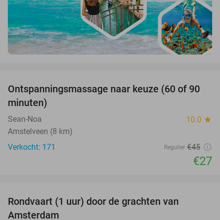
favorite_border
Ontspanningsmassage naar keuze (60 of 90
40%
minuten)
Sean-Noa
10.0
star
Amstelveen (8 km)
Verkocht: 171
€45
Regulier
€27
favorite_border
Rondvaart (1 uur) door de grachten van
34%
Amsterdam