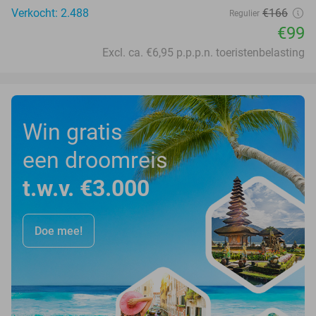
Verkocht: 2.488
€166
Regulier
€99
Excl. ca. €6,95 p.p.p.n. toeristenbelasting
Win gratis
een droomreis
t.w.v. €3.000
Doe mee!