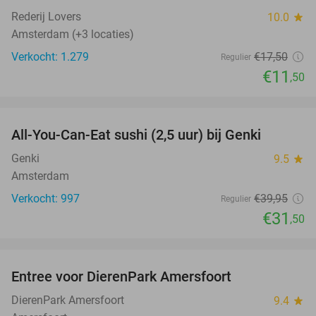
Rederij Lovers
10.0
star
Amsterdam (+3 locaties)
Verkocht: 1.279
€17
,50
Regulier
€11
,50
favorite_border
All-You-Can-Eat sushi (2,5 uur) bij Genki
21%
Genki
9.5
star
Amsterdam
Verkocht: 997
€39
,95
Regulier
€31
,50
favorite_border
Entree voor DierenPark Amersfoort
24%
DierenPark Amersfoort
9.4
star