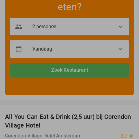
eten?
Zoek Restaurant
favorite_border
All-You-Can-Eat & Drink (2,5 uur) bij Corendon
37%
Village Hotel
Corendon Village Hotel Amsterdam
8.7
star