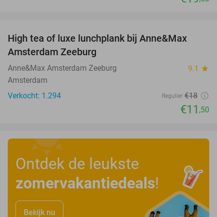
favorite_border
High tea of luxe lunchplank bij Anne&Max
36%
Amsterdam Zeeburg
Anne&Max Amsterdam Zeeburg
9.1
star
Amsterdam
Verkocht: 1.294
€18
Regulier
€11
,50
Ontdek de leukste
zomervakantiedeals
!
Bekijk nu