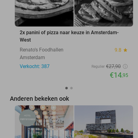
2x panini of pizza naar keuze in Amsterdam-
West
Renato's Foodhallen
9.8
star
Amsterdam
Verkocht: 387
€27
,90
Regulier
€14
,95
Anderen bekeken ook