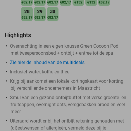
€82,17
€82,17
€82,17
€82,17
€132
€132
€82,17
28
29
30
€82,17
€82,17
€82,17
Highlights
Overnachting in een eigen knusse Green Cocoon Pod
met tweepersoonsbed + ontbijt + entree tot de spa
Zie hier de inhoud van de multideals
Inclusief water, koffie en thee
Krijg bij aankomst een lokale kortingskaart voor korting
bij verschillende ondernemers in Maastricht
Smul van een gezond ontbijtbuffet met verse groente- en
fruitsappen, overnight oats, versgebakken brood en veel
meer
Uiteraard wordt er bij het ontbijt rekening gehouden met
(di)eetwensen of allergieën, vermeld deze bij je