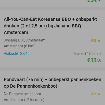
,50
favorite_border
All-You-Can-Eat Koreaanse BBQ + onbeperkt
21%
drinken (2 of 2,5 uur) bij Jinsang BBQ
Amsterdam
Jinsang BBQ Amsterdam
9.8
star
Amsterdam (6 km)
Verkocht: 2.645
€48
,50
Regulier
€38
,50
favorite_border
Rondvaart (75 min) + onbeperkt pannenkoeken
30%
op De Pannenkoekenboot
De Pannenkoekenboot
9.2
star
Amsterdam (+2 locaties)