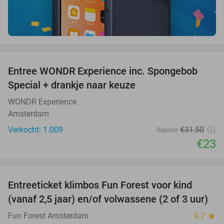
favorite_border
Entree WONDR Experience inc. Spongebob
27%
Special + drankje naar keuze
WONDR Experience
Amsterdam
Verkocht: 1.009
€31
,50
Regulier
€23
favorite_border
Entreeticket klimbos Fun Forest voor kind
32%
(vanaf 2,5 jaar) en/of volwassene (2 of 3 uur)
Fun Forest Amsterdam
9.7
star