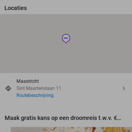
Locaties
hotel
Maastricht
Sint Maartenslaan 11
Routebeschrijving
Maak gratis kans op een droomreis t.w.v. €3.000!