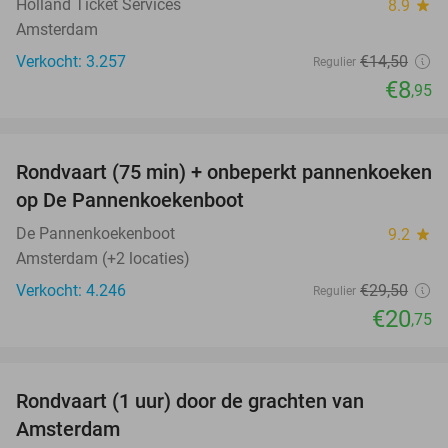
Holland Ticket Services
8.9
star
Amsterdam
Verkocht: 3.257
€14
,50
Regulier
€8
,95
favorite_border
Rondvaart (75 min) + onbeperkt pannenkoeken
30%
op De Pannenkoekenboot
De Pannenkoekenboot
9.2
star
Amsterdam (+2 locaties)
Verkocht: 4.246
€29
,50
Regulier
€20
,75
favorite_border
Rondvaart (1 uur) door de grachten van
34%
Amsterdam