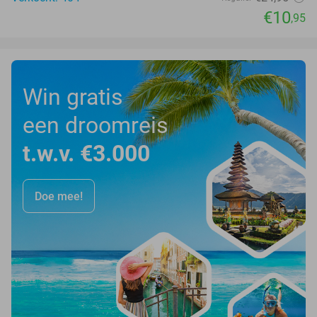
€10
,95
Win gratis
een droomreis
t.w.v. €3.000
Doe mee!