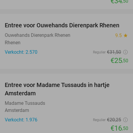
€34
,50
favorite_border
Entree voor Ouwehands Dierenpark Rhenen
19%
Ouwehands Dierenpark Rhenen
9.5
star
Rhenen
Verkocht: 2.570
€31
,50
Regulier
€25
,50
favorite_border
Entree voor Madame Tussauds in hartje
19%
Amsterdam
Madame Tussauds
Amsterdam
Verkocht: 1.976
€20
,25
Regulier
€16
,50