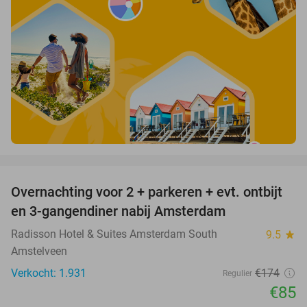
favorite_border
Overnachting voor 2 + parkeren + evt. ontbijt
51%
en 3-gangendiner nabij Amsterdam
Radisson Hotel & Suites Amsterdam South
9.5
star
Amstelveen
Verkocht: 1.931
€174
Regulier
€85