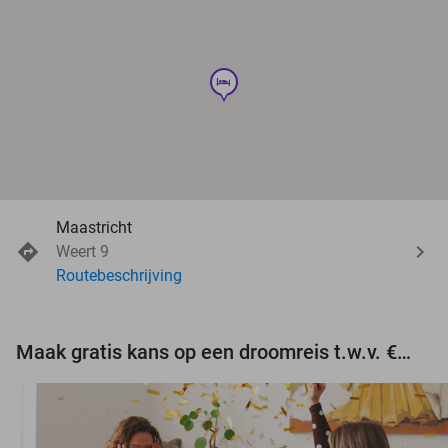
hotel
Maastricht
Weert 9
Routebeschrijving
Maak gratis kans op een droomreis t.w.v. €3.000!