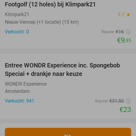
Footgolf (12 holes) bij Klimpark21
38%
NEW
TODAY
Klimpark21
9.7
star
Nieuw-Vennep (+1 locatie) (15 km)
Verkocht: 0
€16
Regulier
€9
,95
favorite_border
Entree WONDR Experience inc. Spongebob
27%
Special + drankje naar keuze
WONDR Experience
Amsterdam
Verkocht: 941
€31
,50
Regulier
€23