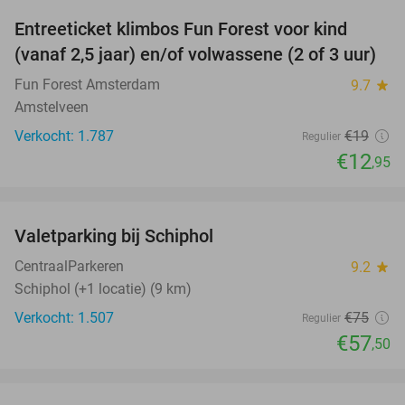
Entreeticket klimbos Fun Forest voor kind
32%
(vanaf 2,5 jaar) en/of volwassene (2 of 3 uur)
Fun Forest Amsterdam
9.7
star
Amstelveen
Verkocht: 1.787
€19
Regulier
€12
,95
favorite_border
Valetparking bij Schiphol
23%
CentraalParkeren
9.2
star
Schiphol (+1 locatie) (9 km)
Verkocht: 1.507
€75
Regulier
€57
,50
favorite_border