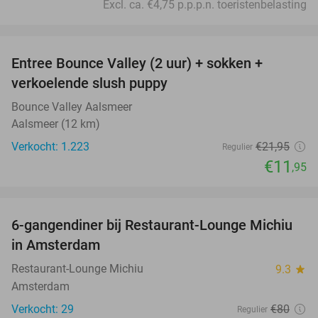
Excl. ca. €4,75 p.p.p.n. toeristenbelasting
favorite_border
Entree Bounce Valley (2 uur) + sokken +
46%
verkoelende slush puppy
Bounce Valley Aalsmeer
Aalsmeer (12 km)
Verkocht: 1.223
€21
,95
Regulier
€11
,95
favorite_border
6-gangendiner bij Restaurant-Lounge Michiu
26%
in Amsterdam
Restaurant-Lounge Michiu
9.3
star
Amsterdam
Verkocht: 29
€80
Regulier