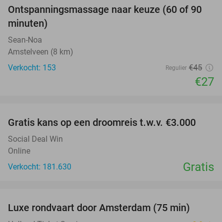
Ontspanningsmassage naar keuze (60 of 90
40%
minuten)
Sean-Noa
Amstelveen (8 km)
Verkocht: 153
€45
Regulier
€27
favorite_border
Gratis kans op een droomreis t.w.v. €3.000
Social Deal Win
Online
Gratis
Verkocht: 181.630
favorite_border
Luxe rondvaart door Amsterdam (75 min)
38%