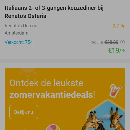
Italiaans 2- of 3-gangen keuzediner bij
48%
Renato's Osteria
Renato's Osteria
9.7
star
Amsterdam
Verkocht: 754
€38
,20
Regulier
€19
,95
Ontdek de leukste
zomervakantiedeals
!
Bekijk nu