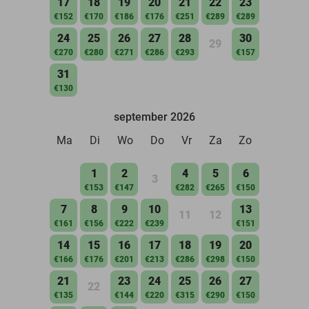
17
18
19
20
21
22
23
€152
€170
€186
€176
€251
€289
€289
24
25
26
27
28
30
29
€270
€280
€271
€286
€293
€157
31
€130
september 2026
Ma
Di
Wo
Do
Vr
Za
Zo
1
2
4
5
6
3
€153
€147
€282
€265
€150
7
8
9
10
13
11
12
€161
€156
€222
€239
€151
14
15
16
17
18
19
20
€166
€176
€201
€213
€286
€298
€150
21
23
24
25
26
27
22
€135
€144
€220
€315
€290
€150