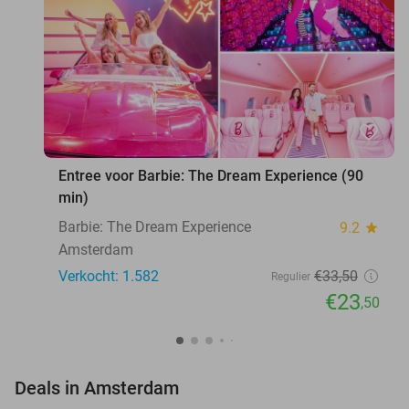
favorite_border
Entree voor Barbie: The Dream Experience (90
min)
Barbie: The Dream Experience
9.2
star
Amsterdam
Verkocht: 1.582
€33
,50
Regulier
€23
,50
favorite_border
Deals in Amsterdam