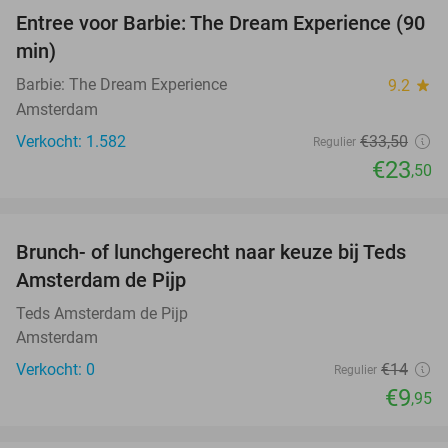
Entree voor Barbie: The Dream Experience (90
30%
min)
Barbie: The Dream Experience
9.2
star
Amsterdam
Verkocht: 1.582
€33
,50
Regulier
€23
,50
favorite_border
Brunch- of lunchgerecht naar keuze bij Teds
29%
NEW
Amsterdam de Pijp
TODAY
Teds Amsterdam de Pijp
Amsterdam
Verkocht: 0
€14
Regulier
€9
,95
favorite_border