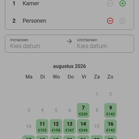
remove_circle_outline
add_circle_outline
1
Kamer
remove_circle_outline
add_circle_outline
2
Personen
Inchecken
Uitchecken
Kies datum
Kies datum
augustus 2026
Ma
Di
Wo
Do
Vr
Za
Zo
1
2
7
9
3
4
5
6
8
€220
€142
11
12
13
14
16
10
15
€153
€158
€167
€244
€142