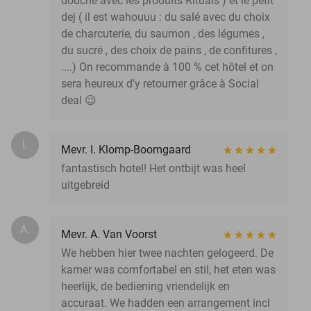
douche avec les produits Rituals ) et le petit
dej ( il est wahouuu : du salé avec du choix
de charcuterie, du saumon , des légumes ,
du sucré , des choix de pains , de confitures ,
....) On recommande à 100 % cet hôtel et on
sera heureux d'y retourner grâce à Social
deal 😉
I.
Mevr. I. Klomp-Boomgaard
fantastisch hotel! Het ontbijt was heel
uitgebreid
A.
Mevr. A. Van Voorst
We hebben hier twee nachten gelogeerd. De
kamer was comfortabel en stil, het eten was
heerlijk, de bediening vriendelijk en
accuraat. We hadden een arrangement incl