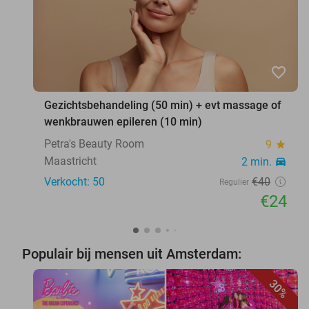
favorite_border
Gezichtsbehandeling (50 min) + evt massage of
wenkbrauwen epileren (10 min)
Petra's Beauty Room
9
star
Maastricht
2 min.
directions_car
Verkocht: 50
€40
Regulier
€24
Populair bij mensen uit Amsterdam:
30%