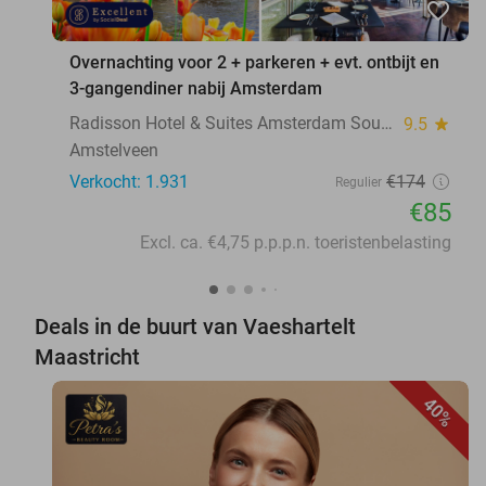
favorite_border
Overnachting voor 2 + parkeren + evt. ontbijt en
3-gangendiner nabij Amsterdam
Radisson Hotel & Suites Amsterdam South
9.5
star
Amstelveen
Verkocht: 1.931
€174
Regulier
€85
Excl. ca. €4,75 p.p.p.n. toeristenbelasting
Deals in de buurt van Vaeshartelt
Maastricht
40%