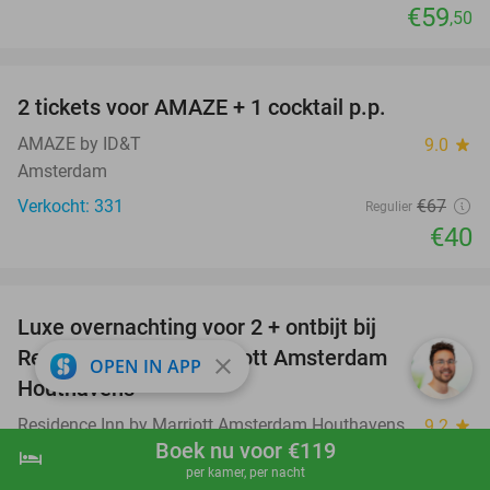
€59
,50
favorite_border
2 tickets voor AMAZE + 1 cocktail p.p.
40%
AMAZE by ID&T
9.0
star
Amsterdam
Verkocht: 331
€67
Regulier
€40
favorite_border
Luxe overnachting voor 2 + ontbijt bij
43%
Residence Inn by Marriott Amsterdam
close
OPEN IN APP
Houthavens
Residence Inn by Marriott Amsterdam Houthavens
9.2
star
Boek nu voor €119
Amsterdam
hotel
shopping_cart
Boek nu
navigate_next
per kamer, per nacht
Verkocht: 180
€273
,37
Regulier