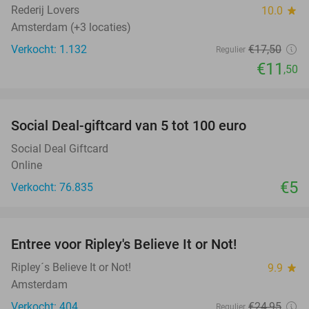
Rederij Lovers
10.0
star
Amsterdam (+3 locaties)
Verkocht: 1.132
€17
,50
Regulier
€11
,50
favorite_border
Social Deal-giftcard van 5 tot 100 euro
Social Deal Giftcard
Online
€5
Verkocht: 76.835
favorite_border
Entree voor Ripley's Believe It or Not!
56%
Ripley´s Believe It or Not!
9.9
star
Amsterdam
Verkocht: 404
€24
,95
Regulier