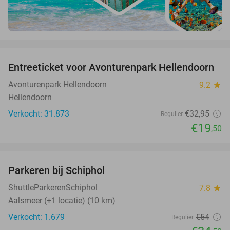
favorite_border
Entreeticket voor Avonturenpark Hellendoorn
41%
Avonturenpark Hellendoorn
9.2
star
Hellendoorn
Verkocht: 31.873
€32
,95
Regulier
€19
,50
favorite_border
Parkeren bij Schiphol
36%
ShuttleParkerenSchiphol
7.8
star
Aalsmeer (+1 locatie) (10 km)
Verkocht: 1.679
€54
Regulier