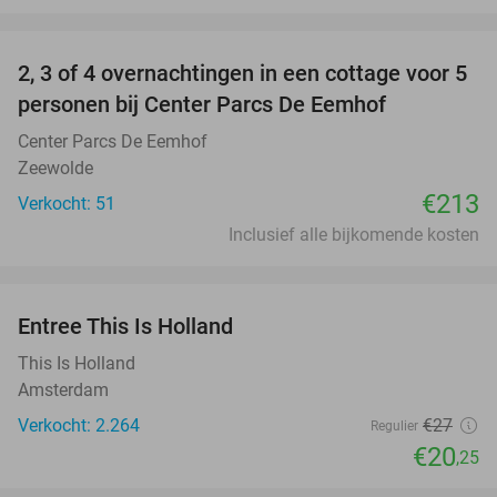
favorite_border
2, 3 of 4 overnachtingen in een cottage voor 5
personen bij Center Parcs De Eemhof
Center Parcs De Eemhof
Zeewolde
€213
Verkocht: 51
Inclusief alle bijkomende kosten
favorite_border
Entree This Is Holland
25%
This Is Holland
Amsterdam
Verkocht: 2.264
€27
Regulier
€20
,25
favorite_border