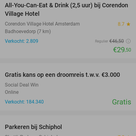
All-You-Can-Eat & Drink (2,5 uur) bij Corendon
37%
Village Hotel
Corendon Village Hotel Amsterdam
8.7
star
Badhoevedorp (7 km)
Verkocht: 2.809
€46
,50
Regulier
€29
,50
favorite_border
Gratis kans op een droomreis t.w.v. €3.000
Social Deal Win
Online
Gratis
Verkocht: 184.340
favorite_border
Parkeren bij Schiphol
36%