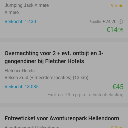
Jumping Jack Almere
9.5
star
Almere
Verkocht: 1.430
€24
,20
Regulier
€14
,95
favorite_border
Overnachting voor 2 + evt. ontbijt en 3-
gangendiner bij Fletcher Hotels
Fletcher Hotels
Velsen-Zuid (+ meerdere locaties) (13 km)
€45
Verkocht: 18.085
Excl. ca. €3 p.p.p.n. toeristenbelasting
favorite_border
Entreeticket voor Avonturenpark Hellendoorn
41%
Avonturenpark Hellendoorn
star