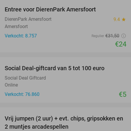
Entree voor DierenPark Amersfoort
24%
DierenPark Amersfoort
9.4
star
Amersfoort
Verkocht: 8.757
€31
,50
Regulier
€24
favorite_border
Social Deal-giftcard van 5 tot 100 euro
Social Deal Giftcard
Online
€5
Verkocht: 76.860
favorite_border
Vrij jumpen (2 uur) + evt. chips, gripsokken en
38%
2 muntjes arcadespellen