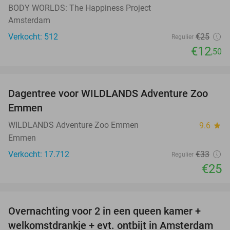
BODY WORLDS: The Happiness Project
Amsterdam
Verkocht: 512
€25
Regulier
€12
,50
favorite_border
Dagentree voor WILDLANDS Adventure Zoo
24%
Emmen
WILDLANDS Adventure Zoo Emmen
9.6
star
Emmen
Verkocht: 17.712
€33
Regulier
€25
favorite_border
Overnachting voor 2 in een queen kamer +
51%
welkomstdrankje + evt. ontbijt in Amsterdam