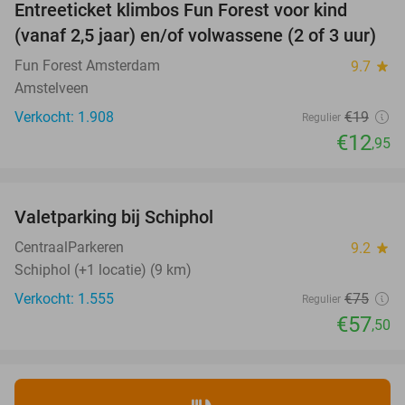
Entreeticket klimbos Fun Forest voor kind
32%
(vanaf 2,5 jaar) en/of volwassene (2 of 3 uur)
Fun Forest Amsterdam
9.7
star
Amstelveen
Verkocht: 1.908
€19
Regulier
€12
,95
favorite_border
Valetparking bij Schiphol
23%
CentraalParkeren
9.2
star
Schiphol (+1 locatie) (9 km)
Verkocht: 1.555
€75
Regulier
€57
,50