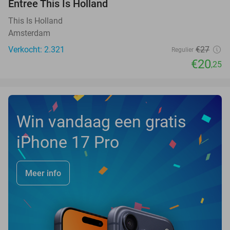
Entree This Is Holland
25%
This Is Holland
Amsterdam
Verkocht: 2.321
€27
Regulier
€20
,25
Win vandaag een gratis
iPhone 17 Pro
Meer info