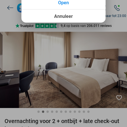
Open
7 dagen per week beschikbaar
10+ miljoen leden
Annuleer
Bereikbaar tot 23:00
9,4
op basis van
206.011 reviews
Ontdek 15.000+ deals
7 dagen per week beschikbaar
10+ miljoen leden
favorite_border
Overnachting voor 2 + ontbijt + late check-out