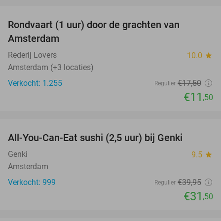
Rondvaart (1 uur) door de grachten van
34%
Amsterdam
Rederij Lovers
10.0
star
Amsterdam (+3 locaties)
Verkocht: 1.255
€17
,50
Regulier
€11
,50
favorite_border
All-You-Can-Eat sushi (2,5 uur) bij Genki
21%
Genki
9.5
star
Amsterdam
Verkocht: 999
€39
,95
Regulier
€31
,50
favorite_border