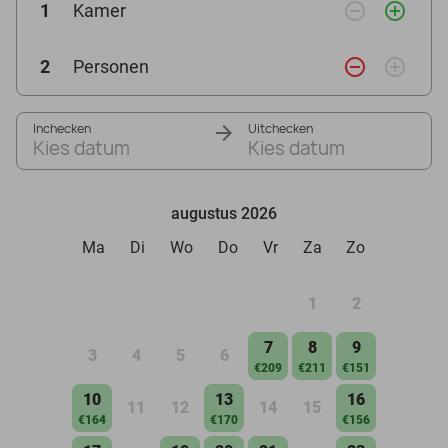
remove_circle_outline
add_circle_outline
1
Kamer
remove_circle_outline
add_circle_outline
2
Personen
Inchecken
Uitchecken
Kies datum
Kies datum
augustus 2026
Ma
Di
Wo
Do
Vr
Za
Zo
1
2
7
8
9
3
4
5
6
€209
€211
€151
10
13
16
11
12
14
15
€164
€170
€156