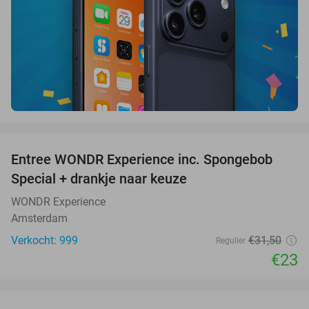
favorite_border
Entree WONDR Experience inc. Spongebob
27%
Special + drankje naar keuze
WONDR Experience
Amsterdam
Verkocht: 999
€31
,50
Regulier
€23
favorite_border