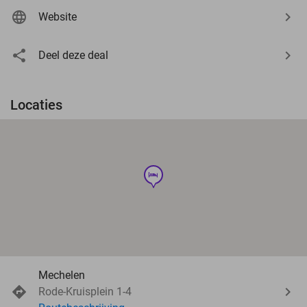
Website
Deel deze deal
Locaties
hotel
Mechelen
Rode-Kruisplein 1-4