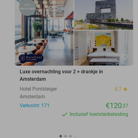
favorite_border
Luxe overnachting voor 2 + drankje in
Amsterdam
Hotel Pontsteiger
8.7
star
Amsterdam
€120
Verkocht: 171
,37
Inclusief toeristenbelasting