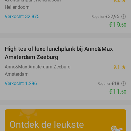
9.2
Hellendoorn
Verkocht: 32.875
€32
,95
Regulier
€19
,50
favorite_border
High tea of luxe lunchplank bij Anne&Max
36%
Amsterdam Zeeburg
Anne&Max Amsterdam Zeeburg
9.1
star
Amsterdam
Verkocht: 1.296
€18
Regulier
€11
,50
Ontdek de leukste