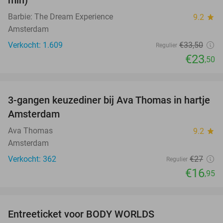
Barbie: The Dream Experience
9.2
star
Amsterdam
Verkocht: 1.609
€33
,50
Regulier
€23
,50
favorite_border
3-gangen keuzediner bij Ava Thomas in hartje
37%
Amsterdam
Ava Thomas
9.2
star
Amsterdam
Verkocht: 362
€27
Regulier
€16
,95
favorite_border
Entreeticket voor BODY WORLDS
50%