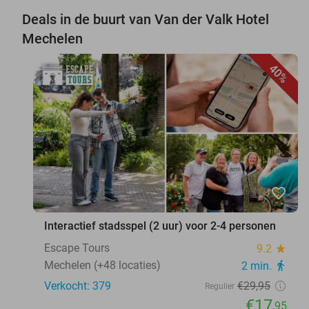
Deals in de buurt van Van der Valk Hotel
Mechelen
40%
favorite_border
Interactief stadsspel (2 uur) voor 2-4 personen
Escape Tours
9.2
star
Mechelen (+48 locaties)
2 min.
directions_walk
Verkocht: 379
€29
,95
Regulier
€17
,95