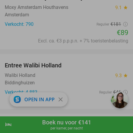
Moxy Amsterdam Houthavens
9.1
star
Amsterdam
Verkocht: 790
€181
Regulier
€89
Excl. ca. €3 p.p.p.n. + 7% toeristenbelasting
favorite_border
Entree Walibi Holland
25%
Walibi Holland
9.3
star
Biddinghuizen
Verkocht: 4.883
€46
Regulier
close
OPEN IN APP
€34
,50
favorite_border
Boek nu voor €141
hotel
shopping_cart
Boek nu
navigate_next
Entree Sprookjesweken Kinderpretpark
39%
per kamer, per nacht