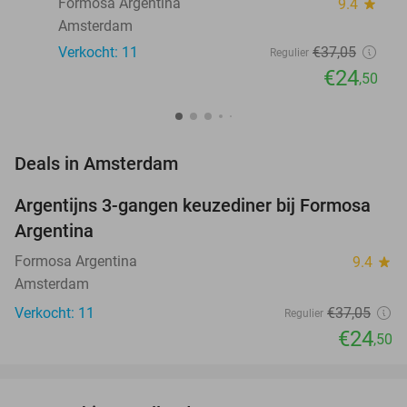
Formosa Argentina
9.4
star
Amsterdam
Verkocht: 11
€37
,05
Regulier
€24
,50
favorite_border
Deals in Amsterdam
Argentijns 3-gangen keuzediner bij Formosa
34%
NEW
Argentina
TODAY
Formosa Argentina
9.4
star
Amsterdam
Verkocht: 11
€37
,05
Regulier
€24
,50
favorite_border