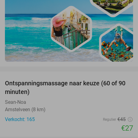
favorite_border
Ontspanningsmassage naar keuze (60 of 90
40%
minuten)
Sean-Noa
Amstelveen (8 km)
Verkocht: 165
€45
Regulier
€27
favorite_border