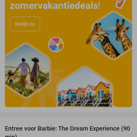
zomervakantiedeals
!
Bekijk nu
favorite_border
Entree voor Barbie: The Dream Experience (90
30%
min)