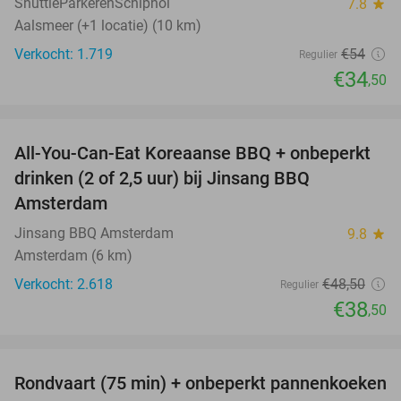
ShuttleParkerenSchiphol
7.8
star
Aalsmeer (+1 locatie) (10 km)
Verkocht: 1.719
€54
Regulier
€34
,50
favorite_border
All-You-Can-Eat Koreaanse BBQ + onbeperkt
21%
drinken (2 of 2,5 uur) bij Jinsang BBQ
Amsterdam
Jinsang BBQ Amsterdam
9.8
star
Amsterdam (6 km)
Verkocht: 2.618
€48
,50
Regulier
€38
,50
favorite_border
Rondvaart (75 min) + onbeperkt pannenkoeken
30%