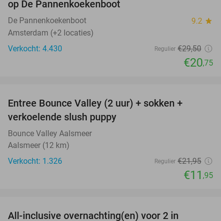
op De Pannenkoekenboot
De Pannenkoekenboot
9.2
star
Amsterdam (+2 locaties)
Verkocht: 4.430
€29
,50
Regulier
€20
,75
favorite_border
Entree Bounce Valley (2 uur) + sokken +
46%
verkoelende slush puppy
Bounce Valley Aalsmeer
Aalsmeer (12 km)
Verkocht: 1.326
€21
,95
Regulier
€11
,95
favorite_border
All-inclusive overnachting(en) voor 2 in
40%