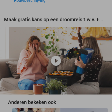
Routebeschrijving
Maak gratis kans op een droomreis t.w.v. €3.000!
play_circle
Anderen bekeken ook