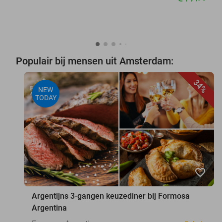
Populair bij mensen uit Amsterdam:
34%
NEW
TODAY
favorite_border
Argentijns 3-gangen keuzediner bij Formosa
Argentina