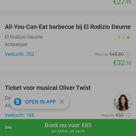
€27
,95
favorite_border
All-You-Can-Eat barbecue bij El Rodizio Deurne
29%
El Rodizio Deurne
9.3
star
Antwerpen
Verkocht: 352
€45
,80
Regulier
€32
,50
favorite_border
Ticket voor musical Oliver Twist
31%
Deep Bridge
9.5
star
close
OPEN IN APP
Antwerpen (+1 locatie)
Verkocht: 186
€52
Regulier
€36
Boek nu voor €85
hotel
shopping_cart
Boek nu
navigate_next
per kamer, per nacht
favorite_border