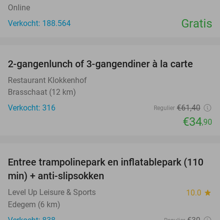
Online
Gratis
Verkocht: 188.564
favorite_border
2-gangenlunch of 3-gangendiner à la carte
43%
Restaurant Klokkenhof
Brasschaat (12 km)
Verkocht: 316
€61
,40
Regulier
€34
,90
favorite_border
Entree trampolinepark en inflatablepark (110
40%
min) + anti-slipsokken
Level Up Leisure & Sports
10.0
star
Edegem (6 km)