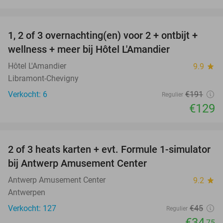
favorite_border
1, 2 of 3 overnachting(en) voor 2 + ontbijt +
32%
NEW
wellness + meer bij Hôtel L'Amandier
TODAY
Hôtel L'Amandier
9.9
star
Libramont-Chevigny
Verkocht: 6
€191
Regulier
€129
favorite_border
2 of 3 heats karten + evt. Formule 1-simulator
23%
bij Antwerp Amusement Center
Antwerp Amusement Center
9.2
star
Antwerpen
Verkocht: 127
€45
Regulier
€34
,75