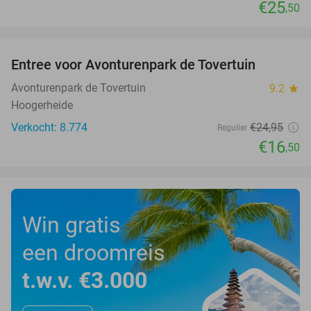
€25
,50
favorite_border
Entree voor Avonturenpark de Tovertuin
34%
Avonturenpark de Tovertuin
9.2
star
Hoogerheide
Verkocht: 8.774
€24
,95
Regulier
€16
,50
Win gratis
een droomreis
t.w.v. €3.000