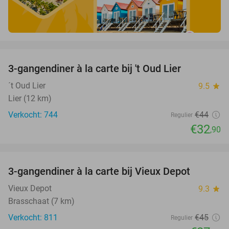
favorite_border
3-gangendiner à la carte bij 't Oud Lier
25%
´t Oud Lier
9.5
star
Lier (12 km)
Verkocht: 744
€44
Regulier
€32
,90
favorite_border
3-gangendiner à la carte bij Vieux Depot
38%
Vieux Depot
9.3
star
Brasschaat (7 km)
Verkocht: 811
€45
Regulier