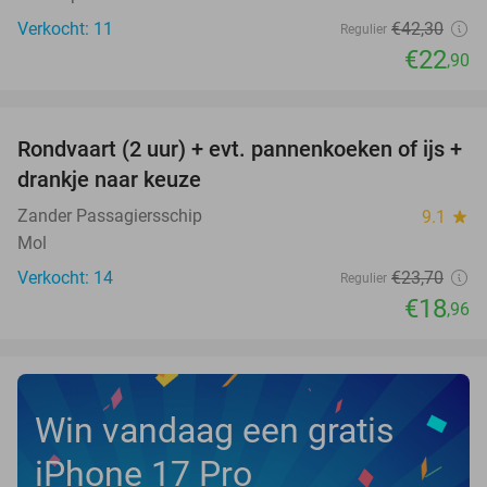
Verkocht: 11
€42
,30
Regulier
€22
,90
favorite_border
Rondvaart (2 uur) + evt. pannenkoeken of ijs +
20%
NEW
drankje naar keuze
TODAY
Zander Passagiersschip
9.1
star
Mol
Verkocht: 14
€23
,70
Regulier
€18
,96
Win vandaag een gratis
iPhone 17 Pro