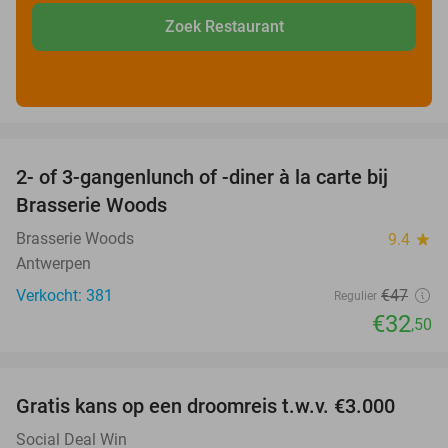
Zoek Restaurant
favorite_border
2- of 3-gangenlunch of -diner à la carte bij
31%
Brasserie Woods
Brasserie Woods
9.4
star
Antwerpen
Verkocht: 381
€47
Regulier
€32
,50
favorite_border
Gratis kans op een droomreis t.w.v. €3.000
Social Deal Win