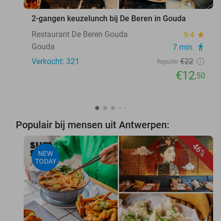
2-gangen keuzelunch bij De Beren in Gouda
Restaurant De Beren Gouda
9.4
star
Gouda
7 min.
directions_walk
Verkocht: 321
€22
Regulier
€12
,50
Populair bij mensen uit Antwerpen:
46%
NEW
TODAY