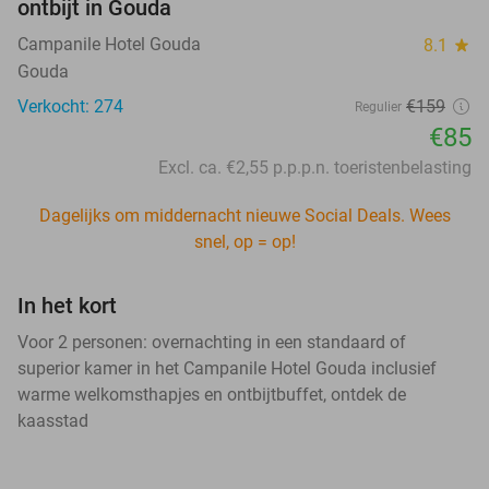
ontbijt in Gouda
Campanile Hotel Gouda
8.1
star
Gouda
Verkocht: 274
€159
Regulier
€85
Excl. ca. €2,55 p.p.p.n. toeristenbelasting
Dagelijks om middernacht nieuwe Social Deals. Wees
snel, op = op!
In het kort
Voor 2 personen: overnachting in een standaard of
superior kamer in het Campanile Hotel Gouda inclusief
warme welkomsthapjes en ontbijtbuffet, ontdek de
kaasstad