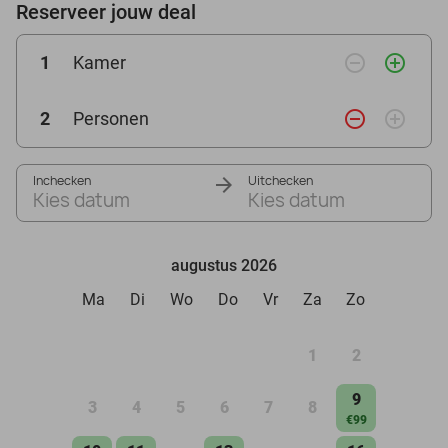
Reserveer jouw deal
remove_circle_outline
add_circle_outline
1
Kamer
remove_circle_outline
add_circle_outline
2
Personen
Inchecken
Uitchecken
Kies datum
Kies datum
augustus 2026
Ma
Di
Wo
Do
Vr
Za
Zo
1
2
9
3
4
5
6
7
8
€99