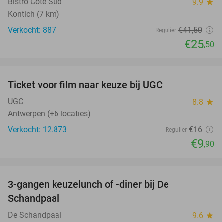
Bistro Côté Sud
9.9
star
Kontich (7 km)
Verkocht: 887
€41
,50
Regulier
€25
,50
favorite_border
Ticket voor film naar keuze bij UGC
38%
UGC
8.8
star
Antwerpen (+6 locaties)
Verkocht: 12.873
€16
Regulier
€9
,90
favorite_border
3-gangen keuzelunch of -diner bij De
48%
Schandpaal
De Schandpaal
9.6
star