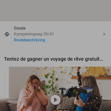
Gouda
Kampenringweg 39/41
Routebeschrijving
Tentez de gagner un voyage de rêve gratuit d'une valeur de 3.000 € !
play_circle