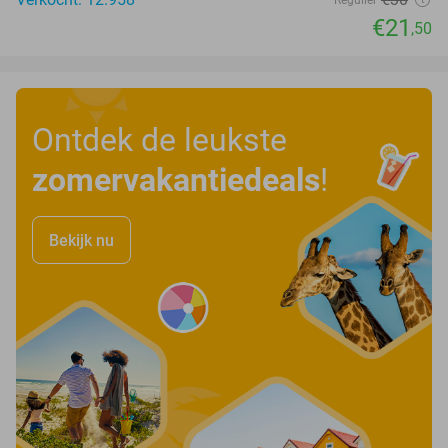
€21
,50
Ontdek de leukste
zomervakantiedeals
!
Bekijk nu