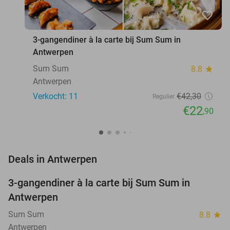
favorite_border
3-gangendiner à la carte bij Sum Sum in
Antwerpen
Sum Sum
8.8
star
Antwerpen
Verkocht: 11
€42
,30
Regulier
€22
,90
favorite_border
Deals in Antwerpen
3-gangendiner à la carte bij Sum Sum in
46%
NEW
Antwerpen
TODAY
Sum Sum
8.8
star
Antwerpen