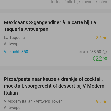
Inclusief alle bijkomende kosten
favorite_border
Mexicaans 3-gangendiner à la carte bij La
32%
Taqueria Antwerpen
La Taqueria
8.6
star
Antwerpen
Verkocht: 350
€33
,50
Regulier
€22
,90
favorite_border
Pizza/pasta naar keuze + drankje of cocktail,
28%
mocktail, voorgerecht of dessert bij V Modern
Italian
V Modern Italian - Antwerp Tower
9.6
star
Antwerpen