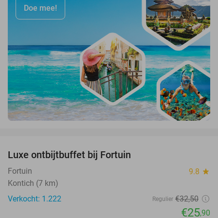
Doe mee!
favorite_border
Luxe ontbijtbuffet bij Fortuin
20%
Fortuin
9.8
star
Kontich (7 km)
Verkocht: 1.222
€32
,50
Regulier
€25
,90