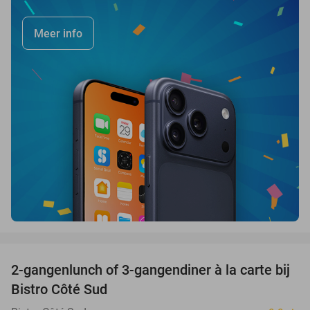
Meer info
favorite_border
2-gangenlunch of 3-gangendiner à la carte bij
39%
Bistro Côté Sud