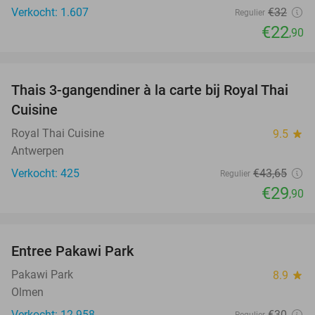
Verkocht: 1.607
€32
Regulier
€22
,90
favorite_border
Thais 3-gangendiner à la carte bij Royal Thai
32%
Cuisine
Royal Thai Cuisine
9.5
star
Antwerpen
Verkocht: 425
€43
,65
Regulier
€29
,90
favorite_border
Entree Pakawi Park
28%
Pakawi Park
8.9
star
Olmen
Verkocht: 12.958
€30
Regulier