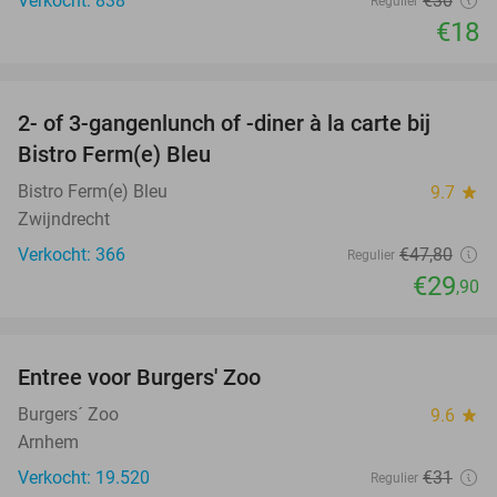
Verkocht: 838
€30
Regulier
€18
favorite_border
2- of 3-gangenlunch of -diner à la carte bij
37%
Bistro Ferm(e) Bleu
Bistro Ferm(e) Bleu
9.7
star
Zwijndrecht
Verkocht: 366
€47
,80
Regulier
€29
,90
favorite_border
Entree voor Burgers' Zoo
18%
Burgers´ Zoo
9.6
star
Arnhem
Verkocht: 19.520
€31
Regulier