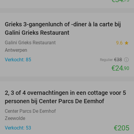
favorite_border
Grieks 3-gangenlunch of -diner à la carte bij
34%
Galini Grieks Restaurant
Galini Grieks Restaurant
9.6
star
Antwerpen
Verkocht: 85
€38
Regulier
€24
,90
favorite_border
2, 3 of 4 overnachtingen in een cottage voor 5
personen bij Center Parcs De Eemhof
Center Parcs De Eemhof
Zeewolde
€205
Verkocht: 53