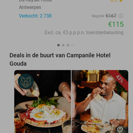
8.0
Antwerpen
Verkocht: 2.738
€167
Regulier
€115
Excl. ca. €3 p.p.p.n. toeristenbelasting
Deals in de buurt van Campanile Hotel
Gouda
43%
favorite_border