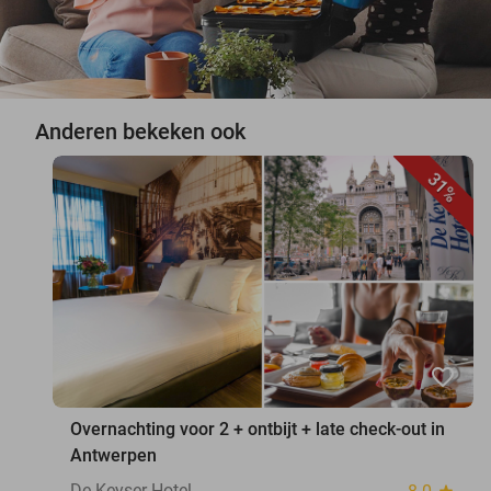
Anderen bekeken ook
31%
favorite_border
Overnachting voor 2 + ontbijt + late check-out in
Antwerpen
De Keyser Hotel
star