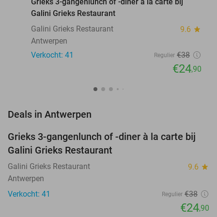
Grieks 3-gangenlunch of -diner à la carte bij
Galini Grieks Restaurant
Galini Grieks Restaurant
9.6
star
Antwerpen
Verkocht: 41
€38
Regulier
€24
,90
favorite_border
Deals in Antwerpen
Grieks 3-gangenlunch of -diner à la carte bij
34%
NEW
Galini Grieks Restaurant
TODAY
Galini Grieks Restaurant
9.6
star
Antwerpen
Verkocht: 41
€38
Regulier
€24
,90