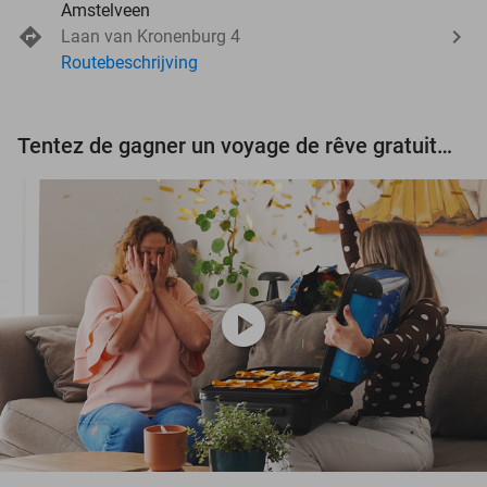
Amstelveen
Laan van Kronenburg 4
Routebeschrijving
Tentez de gagner un voyage de rêve gratuit d'une valeur de 3.000 € !
play_circle