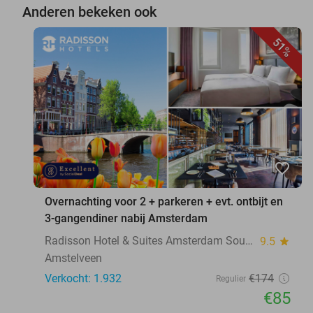
Anderen bekeken ook
51%
favorite_border
Overnachting voor 2 + parkeren + evt. ontbijt en
3-gangendiner nabij Amsterdam
Radisson Hotel & Suites Amsterdam South
9.5
star
Amstelveen
Verkocht: 1.932
€174
Regulier
€85