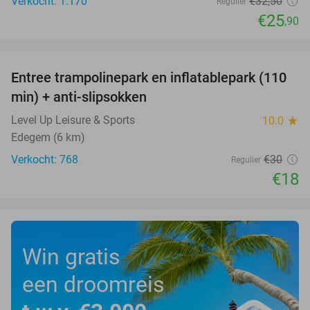
Verkocht: 1.170
€32
,50
Regulier
€25
,90
favorite_border
Entree trampolinepark en inflatablepark (110
40%
min) + anti-slipsokken
Level Up Leisure & Sports
10.0
star
Edegem (6 km)
Verkocht: 768
€30
Regulier
€18
Win gratis
een droomreis