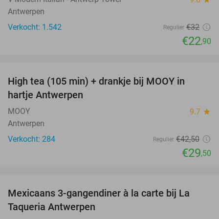
Antwerpen
Verkocht: 1.542
€32
Regulier
€22
,90
favorite_border
High tea (105 min) + drankje bij MOOY in
31%
hartje Antwerpen
MOOY
9.7
star
Antwerpen
Verkocht: 284
€42
,50
Regulier
€29
,50
favorite_border
Mexicaans 3-gangendiner à la carte bij La
32%
Taqueria Antwerpen