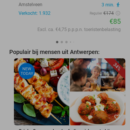
Amstelveen
3 min.
directions_walk
Verkocht: 1.932
€174
Regulier
€85
Excl. ca. €4,75 p.p.p.n. toeristenbelasting
Populair bij mensen uit Antwerpen:
34%
NEW
TODAY
favorite_border