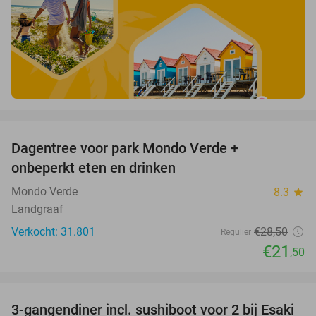
favorite_border
Dagentree voor park Mondo Verde +
25%
onbeperkt eten en drinken
Mondo Verde
8.3
star
Landgraaf
Verkocht: 31.801
€28
,50
Regulier
€21
,50
favorite_border
3-gangendiner incl. sushiboot voor 2 bij Esaki
49%