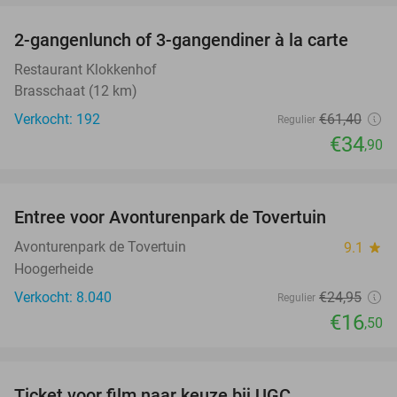
2-gangenlunch of 3-gangendiner à la carte
43%
Restaurant Klokkenhof
Brasschaat (12 km)
Verkocht: 192
€61
,40
Regulier
€34
,90
favorite_border
Entree voor Avonturenpark de Tovertuin
34%
Avonturenpark de Tovertuin
9.1
star
Hoogerheide
Verkocht: 8.040
€24
,95
Regulier
€16
,50
favorite_border
Ticket voor film naar keuze bij UGC