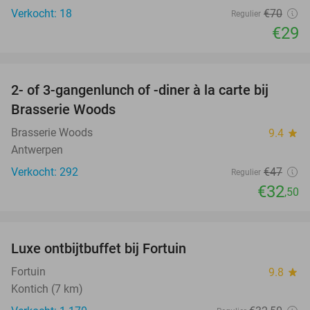
Verkocht: 18
€70
Regulier
€29
favorite_border
2- of 3-gangenlunch of -diner à la carte bij
31%
Brasserie Woods
Brasserie Woods
9.4
star
Antwerpen
Verkocht: 292
€47
Regulier
€32
,50
favorite_border
Luxe ontbijtbuffet bij Fortuin
20%
Fortuin
9.8
star
Kontich (7 km)