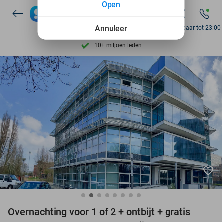
Open
7 dagen per week beschikbaar
10+ miljoen leden
Annuleer
Bereikbaar tot 23:00
9,4
op basis van
205.869 reviews
Ontdek 15.000+ deals
7 dagen per week beschikbaar
10+ miljoen leden
favorite_border
Overnachting voor 1 of 2 + ontbijt + gratis