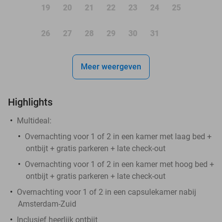
19
20
21
22
23
24
25
26
27
28
29
30
31
Meer weergeven
Highlights
Multideal:
Overnachting voor 1 of 2 in een kamer met laag bed +
ontbijt + gratis parkeren + late check-out
Overnachting voor 1 of 2 in een kamer met hoog bed +
ontbijt + gratis parkeren + late check-out
Overnachting voor 1 of 2 in een capsulekamer nabij
Amsterdam-Zuid
Inclusief heerlijk ontbijt