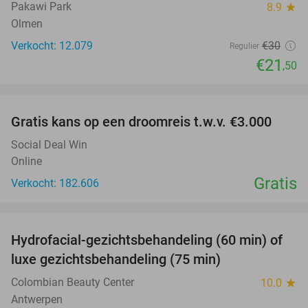
Pakawi Park
8.9
star
Olmen
Verkocht: 12.079
€30
Regulier
€21
,50
favorite_border
Gratis kans op een droomreis t.w.v. €3.000
Social Deal Win
Online
Gratis
Verkocht: 182.606
favorite_border
Hydrofacial-gezichtsbehandeling (60 min) of
59%
luxe gezichtsbehandeling (75 min)
Colombian Beauty Center
10.0
star
Antwerpen