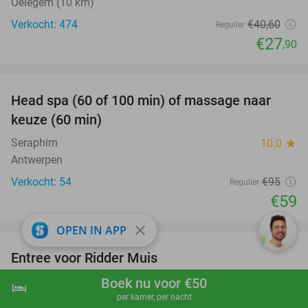
Oelegem (10 km)
Verkocht: 474
€40
,60
Regulier
€27
,90
favorite_border
Head spa (60 of 100 min) of massage naar
38%
keuze (60 min)
Seraphim
10.0
star
Antwerpen
Verkocht: 54
€95
Regulier
€59
favorite_border
close
OPEN IN APP
Entree voor Ridder Muis
22%
De Grote Ridder Muis Doe-Expo
9.3
star
Boek nu voor €50
hotel
shopping_cart
Boek nu
navigate_next
Malle (+2 locaties)
per kamer, per nacht