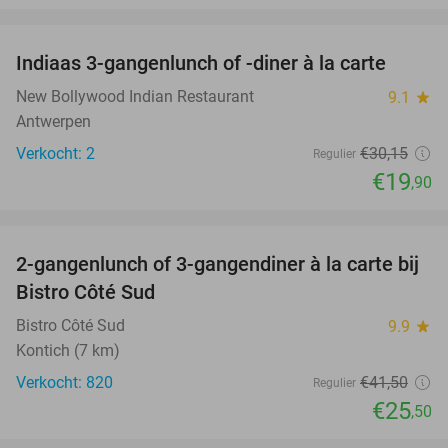
favorite_border
Indiaas 3-gangenlunch of -diner à la carte
34%
NEW
TODAY
New Bollywood Indian Restaurant
9.1
star
Antwerpen
Verkocht: 2
€30
,15
Regulier
€19
,90
favorite_border
2-gangenlunch of 3-gangendiner à la carte bij
39%
Bistro Côté Sud
Bistro Côté Sud
9.9
star
Kontich (7 km)
Verkocht: 820
€41
,50
Regulier
€25
,50
favorite_border