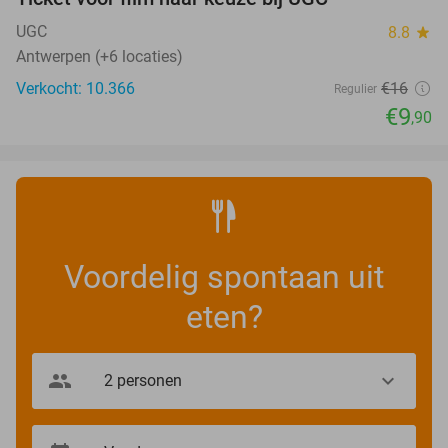
38%
UGC
8.8
star
Antwerpen (+6 locaties)
Verkocht: 10.366
€16
Regulier
€9
,90
Voordelig spontaan uit
eten?