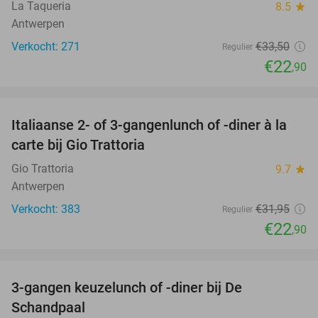
La Taqueria
8.5
star
Antwerpen
Verkocht: 271
€33
,50
Regulier
€22
,90
favorite_border
Italiaanse 2- of 3-gangenlunch of -diner à la
28%
carte bij Gio Trattoria
Gio Trattoria
9.7
star
Antwerpen
Verkocht: 383
€31
,95
Regulier
€22
,90
favorite_border
3-gangen keuzelunch of -diner bij De
48%
Schandpaal