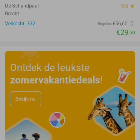
De Schandpaal
9.6
star
Brecht
Verkocht: 732
€56
,60
Regulier
€29
,50
Ontdek de leukste
zomervakantiedeals
!
Bekijk nu