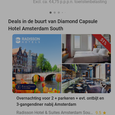
Excl. ca. €4,75 p.p.p.n. toeristenbelasting
Deals in de buurt van Diamond Capsule
Hotel Amsterdam South
51%
favorite_border
Overnachting voor 2 + parkeren + evt. ontbijt en
3-gangendiner nabij Amsterdam
Radisson Hotel & Suites Amsterdam South
9.5
star