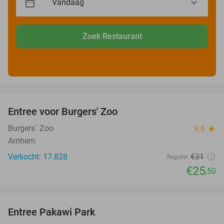
Zoek Restaurant
favorite_border
Entree voor Burgers' Zoo
18%
Burgers´ Zoo
9.6
star
Arnhem
Verkocht: 17.828
€31
Regulier
€25
,50
favorite_border
Entree Pakawi Park
28%