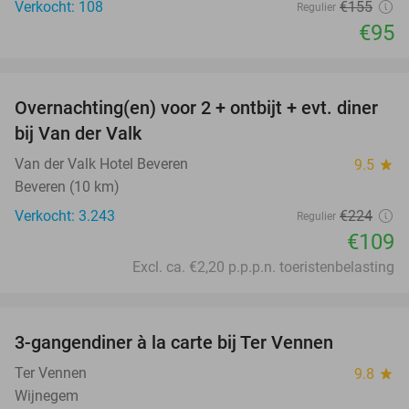
Verkocht: 108
€155
Regulier
€95
favorite_border
Overnachting(en) voor 2 + ontbijt + evt. diner
51%
bij Van der Valk
Van der Valk Hotel Beveren
9.5
star
Beveren (10 km)
Verkocht: 3.243
€224
Regulier
€109
Excl. ca. €2,20 p.p.p.n. toeristenbelasting
favorite_border
3-gangendiner à la carte bij Ter Vennen
40%
Ter Vennen
9.8
star
Wijnegem