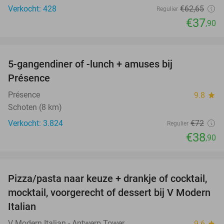
Verkocht: 428
€62
,65
Regulier
€37
,90
favorite_border
5-gangendiner of -lunch + amuses bij
46%
Présence
Présence
9.8
star
Schoten (8 km)
Verkocht: 3.824
€72
Regulier
€38
,90
favorite_border
Pizza/pasta naar keuze + drankje of cocktail,
28%
mocktail, voorgerecht of dessert bij V Modern
Italian
V Modern Italian - Antwerp Tower
9.6
star