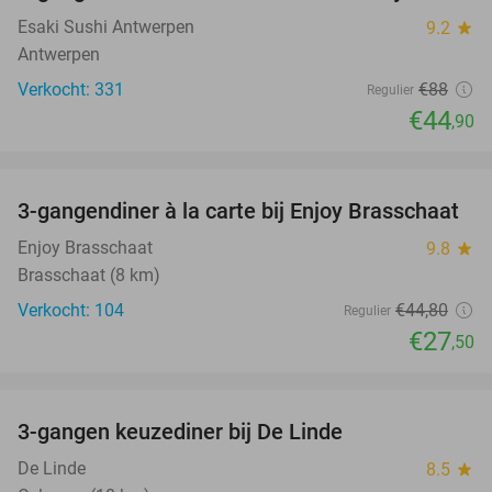
Esaki Sushi Antwerpen
9.2
star
Antwerpen
Verkocht: 331
€88
Regulier
€44
,90
favorite_border
3-gangendiner à la carte bij Enjoy Brasschaat
39%
Enjoy Brasschaat
9.8
star
Brasschaat (8 km)
Verkocht: 104
€44
,80
Regulier
€27
,50
favorite_border
3-gangen keuzediner bij De Linde
31%
De Linde
8.5
star