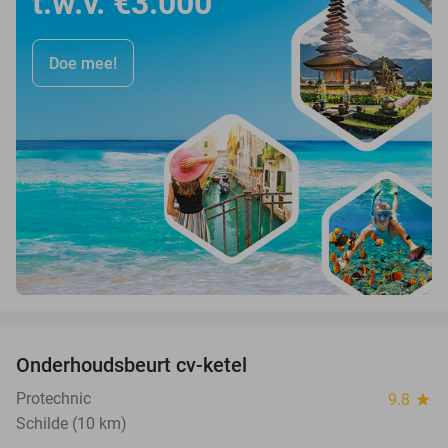
t.w.v. €3.000
Doe mee!
favorite_border
Onderhoudsbeurt cv-ketel
39%
Protechnic
9.8
star
Schilde (10 km)