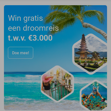
Win gratis
een droomreis
t.w.v. €3.000
Doe mee!