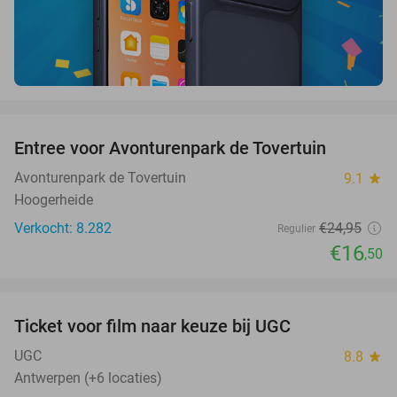
favorite_border
Entree voor Avonturenpark de Tovertuin
34%
Avonturenpark de Tovertuin
9.1
star
Hoogerheide
Verkocht: 8.282
€24
,95
Regulier
€16
,50
favorite_border
Ticket voor film naar keuze bij UGC
38%
UGC
8.8
star
Antwerpen (+6 locaties)