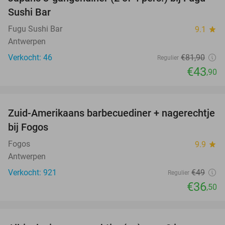
46%
Sushi Bar
Fugu Sushi Bar
9.1
star
Antwerpen
Verkocht: 46
€81
,90
Regulier
€43
,90
favorite_border
Zuid-Amerikaans barbecuediner + nagerechtje
26%
bij Fogos
Fogos
9.9
star
Antwerpen
Verkocht: 921
€49
Regulier
€36
,50
favorite_border