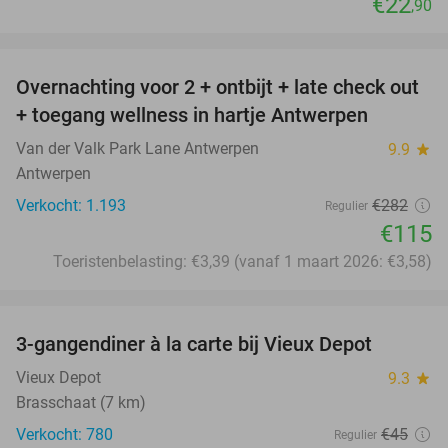
€22
,90
favorite_border
Overnachting voor 2 + ontbijt + late check out
59%
+ toegang wellness in hartje Antwerpen
Van der Valk Park Lane Antwerpen
9.9
star
Antwerpen
Verkocht: 1.193
€282
Regulier
€115
Toeristenbelasting: €3,39 (vanaf 1 maart 2026: €3,58)
favorite_border
3-gangendiner à la carte bij Vieux Depot
38%
Vieux Depot
9.3
star
Brasschaat (7 km)
Verkocht: 780
€45
Regulier