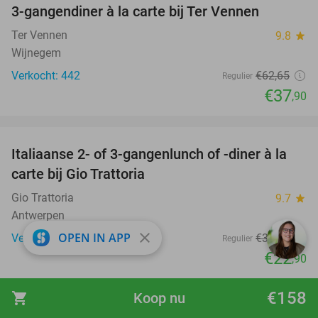
3-gangendiner à la carte bij Ter Vennen
40%
Ter Vennen
9.8
star
Wijnegem
Verkocht: 442
€62
,65
Regulier
€37
,90
favorite_border
Italiaanse 2- of 3-gangenlunch of -diner à la
28%
carte bij Gio Trattoria
Gio Trattoria
9.7
star
Antwerpen
close
OPEN IN APP
Verkocht: 387
€31
,95
Regulier
€22
,90
favorite_border
€158
shopping_cart
Koop nu
Privésauna (2 of 3 uur) voor 2 personen + evt.