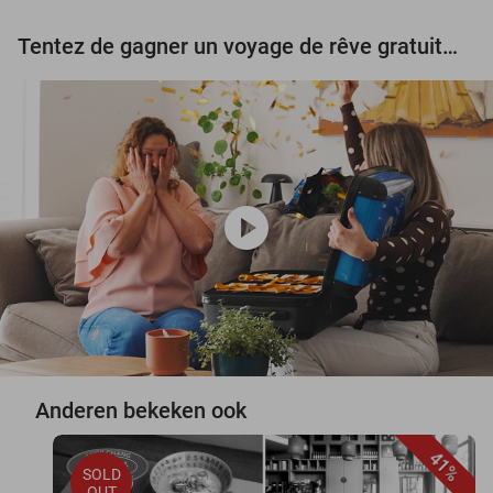
Tentez de gagner un voyage de rêve gratuit d'une valeur de 3.000 € !
play_circle
Anderen bekeken ook
41%
SOLD
OUT