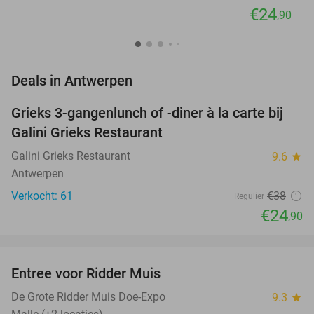
€24
,90
favorite_border
Deals in Antwerpen
Grieks 3-gangenlunch of -diner à la carte bij
34%
Galini Grieks Restaurant
Galini Grieks Restaurant
9.6
star
Antwerpen
Verkocht: 61
€38
Regulier
€24
,90
favorite_border
Entree voor Ridder Muis
22%
NEW
TODAY
De Grote Ridder Muis Doe-Expo
9.3
star