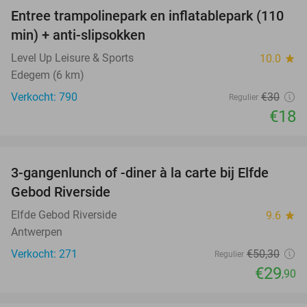
Entree trampolinepark en inflatablepark (110
40%
min) + anti-slipsokken
Level Up Leisure & Sports
10.0
star
Edegem (6 km)
Verkocht: 790
€30
Regulier
€18
favorite_border
3-gangenlunch of -diner à la carte bij Elfde
41%
Gebod Riverside
Elfde Gebod Riverside
9.6
star
Antwerpen
Verkocht: 271
€50
,30
Regulier
€29
,90
favorite_border