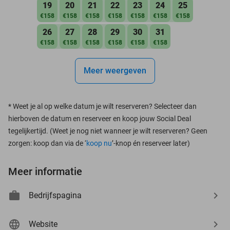
19
20
21
22
23
24
25
€158
€158
€158
€158
€158
€158
€158
26
27
28
29
30
31
€158
€158
€158
€158
€158
€158
Meer weergeven
*
Weet je al op welke datum je wilt reserveren? Selecteer dan
hierboven de datum en reserveer en koop jouw Social Deal
tegelijkertijd. (Weet je nog niet wanneer je wilt reserveren? Geen
zorgen: koop dan via de ‘
koop nu
’-knop én reserveer later)
Meer informatie
Bedrijfspagina
Website