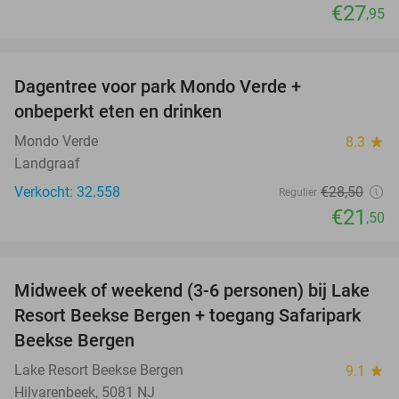
€27
,95
favorite_border
Dagentree voor park Mondo Verde +
25%
onbeperkt eten en drinken
Mondo Verde
8.3
star
Landgraaf
Verkocht: 32.558
€28
,50
Regulier
€21
,50
favorite_border
Midweek of weekend (3-6 personen) bij Lake
53%
Resort Beekse Bergen + toegang Safaripark
Beekse Bergen
Lake Resort Beekse Bergen
9.1
star
Hilvarenbeek, 5081 NJ