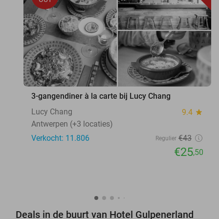
3-gangendiner à la carte bij Lucy Chang
Lucy Chang
9.4
star
Antwerpen (+3 locaties)
Verkocht: 11.806
€43
Regulier
€25
,50
Deals in de buurt van Hotel Gulpenerland