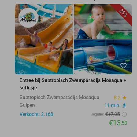
25%
favorite_border
Entree bij Subtropisch Zwemparadijs Mosaqua +
softijsje
Subtropisch Zwemparadijs Mosaqua
8.2
star
Gulpen
11 min.
directions_walk
Verkocht: 2.168
€17
,95
Regulier
€13
,50