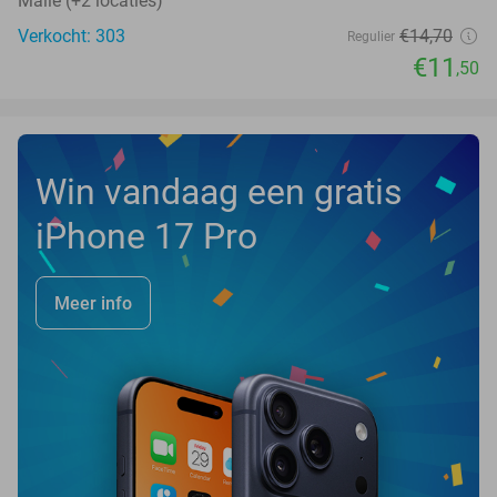
Malle (+2 locaties)
Verkocht: 303
€14
,70
Regulier
€11
,50
Win vandaag een gratis
iPhone 17 Pro
Meer info