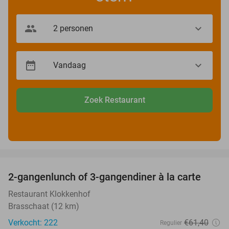
Zoek Restaurant
favorite_border
2-gangenlunch of 3-gangendiner à la carte
43%
Restaurant Klokkenhof
Brasschaat (12 km)
Verkocht: 222
€61
,40
Regulier