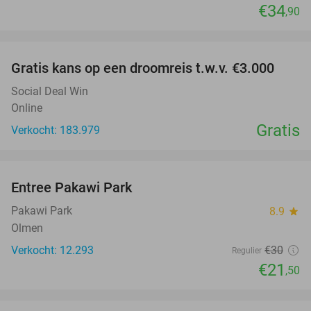
€34
,90
favorite_border
Gratis kans op een droomreis t.w.v. €3.000
Social Deal Win
Online
Gratis
Verkocht: 183.979
favorite_border
Entree Pakawi Park
28%
Pakawi Park
8.9
star
Olmen
Verkocht: 12.293
€30
Regulier
€21
,50
favorite_border