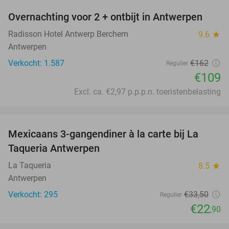
Overnachting voor 2 + ontbijt in Antwerpen
33%
Radisson Hotel Antwerp Berchem
9.6
star
Antwerpen
Verkocht: 1.587
€162
Regulier
€109
Excl. ca. €2,97 p.p.p.n. toeristenbelasting
favorite_border
Mexicaans 3-gangendiner à la carte bij La
32%
Taqueria Antwerpen
La Taqueria
8.5
star
Antwerpen
Verkocht: 295
€33
,50
Regulier
€22
,90