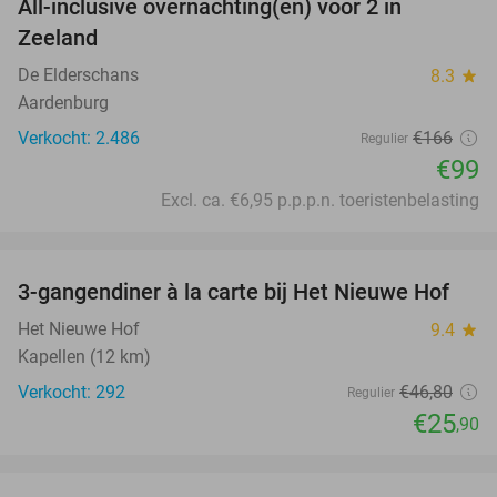
All-inclusive overnachting(en) voor 2 in
40%
Zeeland
De Elderschans
8.3
star
Aardenburg
Verkocht: 2.486
€166
Regulier
€99
Excl. ca. €6,95 p.p.p.n. toeristenbelasting
favorite_border
3-gangendiner à la carte bij Het Nieuwe Hof
45%
Het Nieuwe Hof
9.4
star
Kapellen (12 km)
Verkocht: 292
€46
,80
Regulier
€25
,90
favorite_border