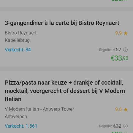
favorite_border
3-gangendiner à la carte bij Bistro Reynaert
35%
Bistro Reynaert
9.9
star
Kapellebrug
Verkocht: 84
€52
Regulier
€33
,90
favorite_border
Pizza/pasta naar keuze + drankje of cocktail,
28%
mocktail, voorgerecht of dessert bij V Modern
Italian
V Modern Italian - Antwerp Tower
9.6
star
Antwerpen
Verkocht: 1.561
€32
Regulier