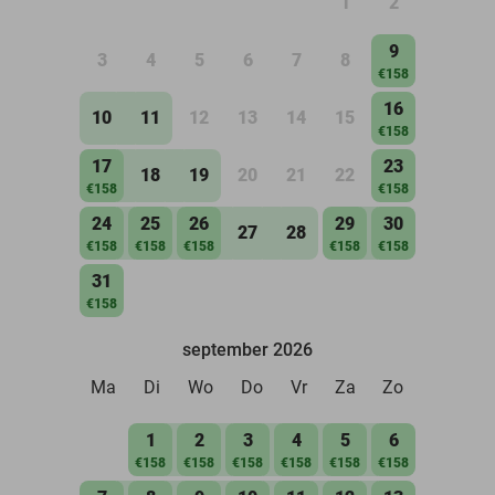
1
2
9
3
4
5
6
7
8
€158
16
10
11
12
13
14
15
€158
17
23
18
19
20
21
22
€158
€158
24
25
26
29
30
27
28
€158
€158
€158
€158
€158
31
€158
september 2026
Ma
Di
Wo
Do
Vr
Za
Zo
1
2
3
4
5
6
€158
€158
€158
€158
€158
€158