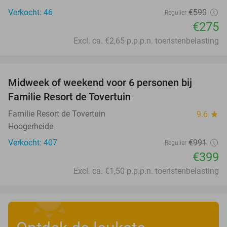
Verkocht: 46
€590
Regulier
€275
Excl. ca. €2,65 p.p.p.n. toeristenbelasting
favorite_border
Midweek of weekend voor 6 personen bij
60%
Familie Resort de Tovertuin
Familie Resort de Tovertuin
9.6
star
Hoogerheide
Verkocht: 407
€991
Regulier
€399
Excl. ca. €1,50 p.p.p.n. toeristenbelasting