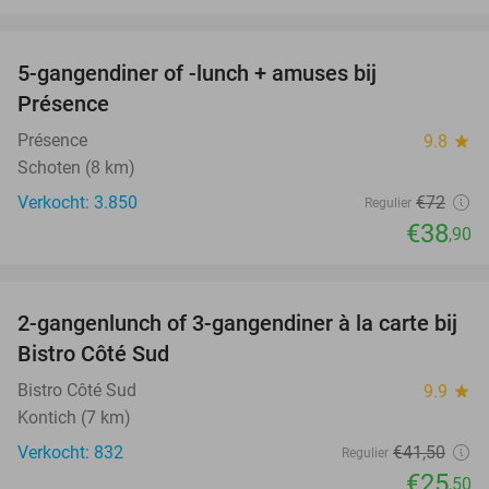
favorite_border
5-gangendiner of -lunch + amuses bij
46%
Présence
Présence
9.8
star
Schoten (8 km)
Verkocht: 3.850
€72
Regulier
€38
,90
favorite_border
2-gangenlunch of 3-gangendiner à la carte bij
39%
Bistro Côté Sud
Bistro Côté Sud
9.9
star
Kontich (7 km)
Verkocht: 832
€41
,50
Regulier
€25
,50