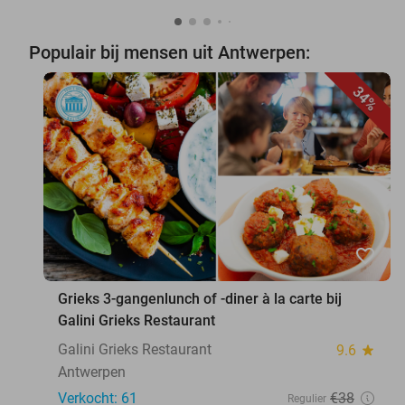
Populair bij mensen uit Antwerpen:
34%
favorite_border
Grieks 3-gangenlunch of -diner à la carte bij
Galini Grieks Restaurant
Galini Grieks Restaurant
9.6
star
Antwerpen
Verkocht: 61
€38
Regulier