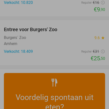
Verkocht: 10.820
€16
Regulier
€9
,90
favorite_border
Entree voor Burgers' Zoo
18%
Burgers´ Zoo
9.6
star
Arnhem
Verkocht: 18.409
€31
Regulier
€25
,50
Voordelig spontaan uit
eten?