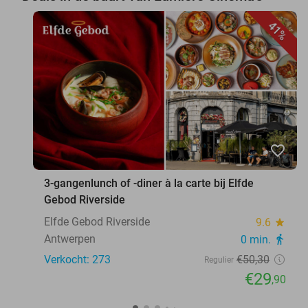
41%
favorite_border
3-gangenlunch of -diner à la carte bij Elfde
Gebod Riverside
Elfde Gebod Riverside
9.6
star
Antwerpen
0 min.
directions_walk
Verkocht: 273
€50
,30
Regulier
€29
,90