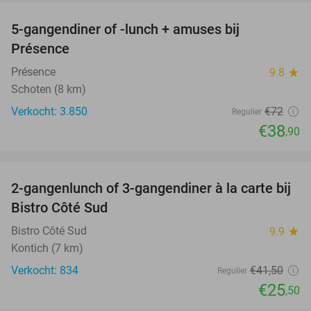
5-gangendiner of -lunch + amuses bij
46%
Présence
Présence
9.8
star
Schoten (8 km)
Verkocht: 3.850
€72
Regulier
€38
,90
favorite_border
2-gangenlunch of 3-gangendiner à la carte bij
39%
Bistro Côté Sud
Bistro Côté Sud
9.9
star
Kontich (7 km)
Verkocht: 834
€41
,50
Regulier
€25
,50