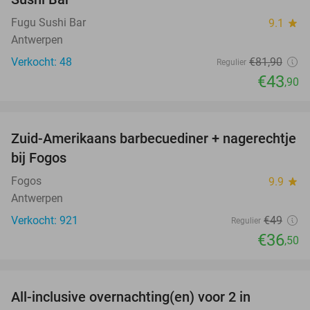
Fugu Sushi Bar
9.1
star
Antwerpen
Verkocht: 48
€81
,90
Regulier
€43
,90
favorite_border
Zuid-Amerikaans barbecuediner + nagerechtje
26%
bij Fogos
Fogos
9.9
star
Antwerpen
Verkocht: 921
€49
Regulier
€36
,50
favorite_border
All-inclusive overnachting(en) voor 2 in
40%