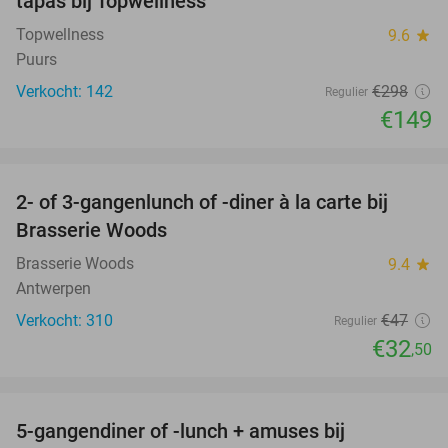
tapas bij Topwellness
Topwellness
9.6
star
Puurs
Verkocht: 142
€298
Regulier
€149
favorite_border
2- of 3-gangenlunch of -diner à la carte bij
31%
Brasserie Woods
Brasserie Woods
9.4
star
Antwerpen
Verkocht: 310
€47
Regulier
€32
,50
favorite_border
5-gangendiner of -lunch + amuses bij
45%