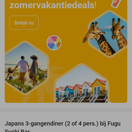
zomervakantiedeals
!
Bekijk nu
favorite_border
Japans 3-gangendiner (2 of 4 pers.) bij Fugu
46%
Sushi Bar