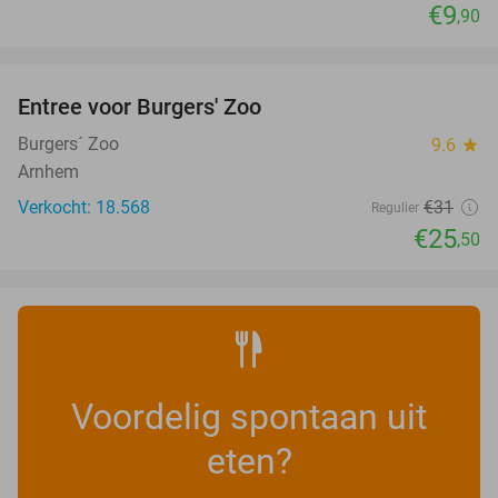
€9
,90
favorite_border
Entree voor Burgers' Zoo
18%
Burgers´ Zoo
9.6
star
Arnhem
Verkocht: 18.568
€31
Regulier
€25
,50
Voordelig spontaan uit
eten?