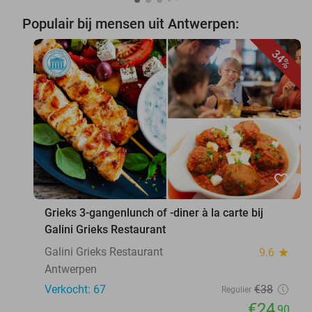
Populair bij mensen uit Antwerpen:
34%
favorite_border
Grieks 3-gangenlunch of -diner à la carte bij
Galini Grieks Restaurant
Galini Grieks Restaurant
9.6
star
Antwerpen
Verkocht: 67
€38
Regulier
€24
,90