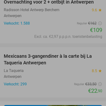
Overnachting voor 2 + ontbijt in Antwerpen
33%
Radisson Hotel Antwerp Berchem
9.6
star
Antwerpen
Verkocht: 1.588
€162
Regulier
€109
Excl. ca. €2,97 p.p.p.n. toeristenbelasting
favorite_border
Mexicaans 3-gangendiner à la carte bij La
32%
Taqueria Antwerpen
La Taqueria
8.5
star
Antwerpen
Verkocht: 299
€33
,50
Regulier
€22
,90