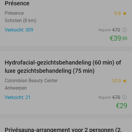
Présence
Présence
9.8
star
Schoten (8 km)
Verkocht: 309
€72
Regulier
€39
,90
favorite_border
Hydrofacial-gezichtsbehandeling (60 min) of
59%
luxe gezichtsbehandeling (75 min)
Colombian Beauty Center
10.0
star
Antwerpen
Verkocht: 21
€70
Regulier
€29
favorite_border
Privésauna-arrangement voor 2 personen (2,