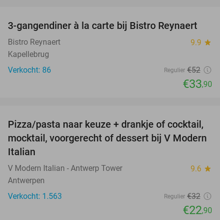
favorite_border
3-gangendiner à la carte bij Bistro Reynaert
35%
Bistro Reynaert
9.9
star
Kapellebrug
Verkocht: 86
€52
Regulier
€33
,90
favorite_border
Pizza/pasta naar keuze + drankje of cocktail,
28%
mocktail, voorgerecht of dessert bij V Modern
Italian
V Modern Italian - Antwerp Tower
9.6
star
Antwerpen
Verkocht: 1.563
€32
Regulier
€22
,90