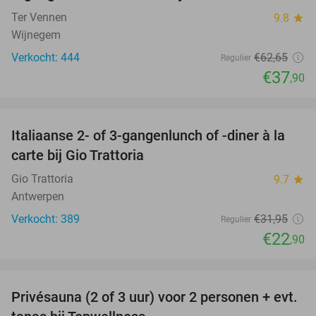
Ter Vennen
9.8
star
Wijnegem
Verkocht: 444
€62
,65
Regulier
€37
,90
favorite_border
Italiaanse 2- of 3-gangenlunch of -diner à la
28%
carte bij Gio Trattoria
Gio Trattoria
9.7
star
Antwerpen
Verkocht: 389
€31
,95
Regulier
€22
,90
favorite_border
Privésauna (2 of 3 uur) voor 2 personen + evt.
50%