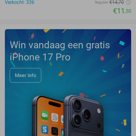
Verkocht: 336
€14
,70
Regulier
€11
,50
Win vandaag een gratis
iPhone 17 Pro
Meer info