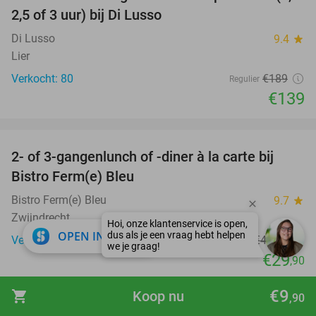
26%
2,5 of 3 uur) bij Di Lusso
Di Lusso
9.4
star
Lier
Verkocht: 80
€189
Regulier
€139
favorite_border
2- of 3-gangenlunch of -diner à la carte bij
37%
Bistro Ferm(e) Bleu
Bistro Ferm(e) Bleu
9.7
star
Zwijndrecht
close
OPEN IN APP
Verkocht: 342
€47
,80
Regulier
€29
,90
favorite_border
€9
shopping_cart
Koop nu
,90