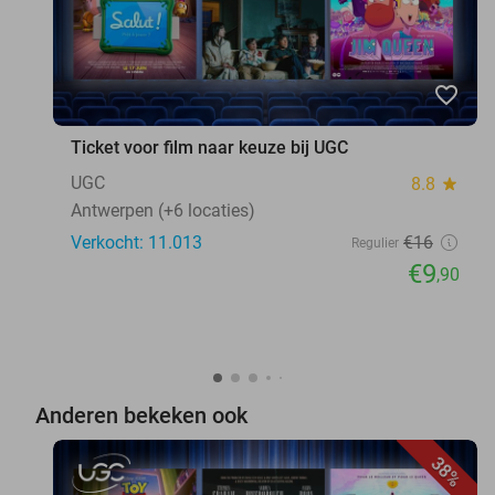
favorite_border
Ticket voor film naar keuze bij UGC
UGC
8.8
star
Antwerpen (+6 locaties)
Verkocht: 11.013
€16
Regulier
€9
,90
Anderen bekeken ook
38%