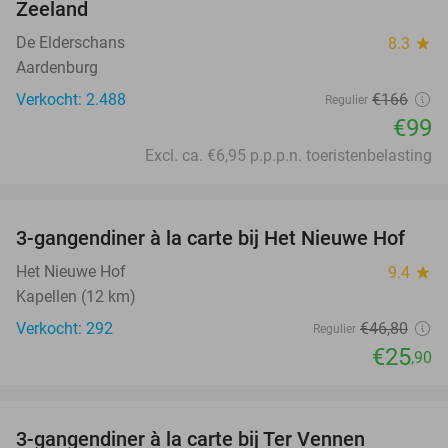
Zeeland
De Elderschans
8.3
star
Aardenburg
Verkocht: 2.488
€166
Regulier
€99
Excl. ca. €6,95 p.p.p.n. toeristenbelasting
favorite_border
3-gangendiner à la carte bij Het Nieuwe Hof
45%
Het Nieuwe Hof
9.4
star
Kapellen (12 km)
Verkocht: 292
€46
,80
Regulier
€25
,90
favorite_border
3-gangendiner à la carte bij Ter Vennen
40%