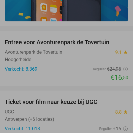
favorite_border
Entree voor Avonturenpark de Tovertuin
34%
Avonturenpark de Tovertuin
9.1
star
Hoogerheide
Verkocht: 8.369
€24
,95
Regulier
€16
,50
favorite_border
Ticket voor film naar keuze bij UGC
38%
UGC
8.8
star
Antwerpen (+6 locaties)
Verkocht: 11.013
€16
Regulier