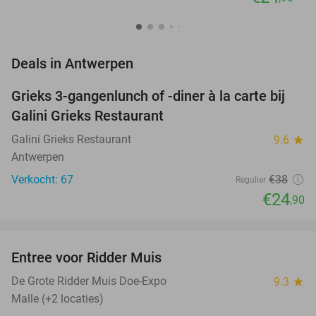
favorite_border
Deals in Antwerpen
Grieks 3-gangenlunch of -diner à la carte bij
34%
Galini Grieks Restaurant
Galini Grieks Restaurant
9.6
star
Antwerpen
Verkocht: 67
€38
Regulier
€24
,90
favorite_border
Entree voor Ridder Muis
22%
NEW
TODAY
De Grote Ridder Muis Doe-Expo
9.3
star
Malle (+2 locaties)