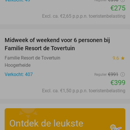
Regulier
€275
Excl. ca. €2,65 p.p.p.n. toeristenbelasting
favorite_border
Midweek of weekend voor 6 personen bij
60%
Familie Resort de Tovertuin
Familie Resort de Tovertuin
9.6
star
Hoogerheide
Verkocht: 407
€991
Regulier
€399
Excl. ca. €1,50 p.p.p.n. toeristenbelasting
Ontdek de leukste