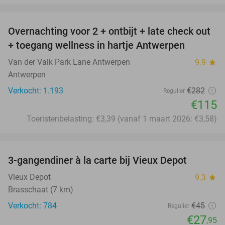
favorite_border
Overnachting voor 2 + ontbijt + late check out
59%
+ toegang wellness in hartje Antwerpen
Van der Valk Park Lane Antwerpen
9.9
star
Antwerpen
Verkocht: 1.193
€282
Regulier
€115
Toeristenbelasting: €3,39 (vanaf 1 maart 2026: €3,58)
favorite_border
3-gangendiner à la carte bij Vieux Depot
38%
Vieux Depot
9.3
star
Brasschaat (7 km)
Verkocht: 784
€45
Regulier
€27
,95