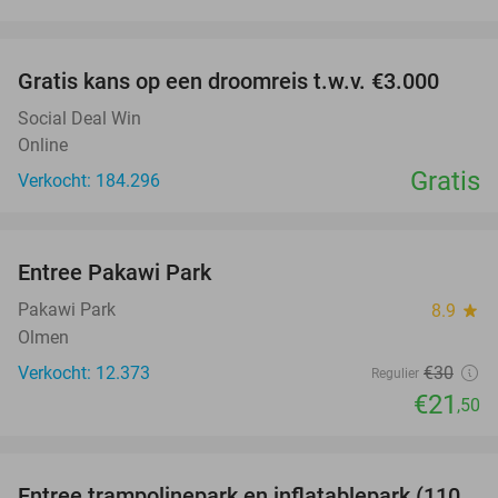
favorite_border
Gratis kans op een droomreis t.w.v. €3.000
Social Deal Win
Online
Gratis
Verkocht: 184.296
favorite_border
Entree Pakawi Park
28%
Pakawi Park
8.9
star
Olmen
Verkocht: 12.373
€30
Regulier
€21
,50
favorite_border
Entree trampolinepark en inflatablepark (110