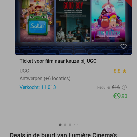
favorite_border
Ticket voor film naar keuze bij UGC
UGC
8.8
star
Antwerpen (+6 locaties)
Verkocht: 11.013
€16
Regulier
€9
,90
Deals in de buurt van Lumière Cinema's