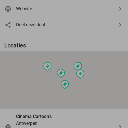
Website
Deel deze deal
Locaties
events
events
events
events
events
events
Cinema Cartoon's
Antwerpen