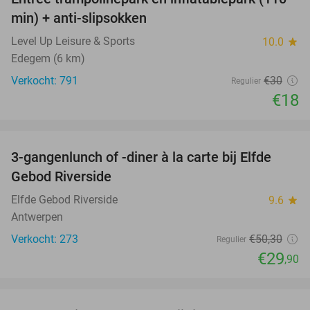
40%
min) + anti-slipsokken
Level Up Leisure & Sports
10.0
star
Edegem (6 km)
Verkocht: 791
€30
Regulier
€18
favorite_border
3-gangenlunch of -diner à la carte bij Elfde
41%
Gebod Riverside
Elfde Gebod Riverside
9.6
star
Antwerpen
Verkocht: 273
€50
,30
Regulier
€29
,90
favorite_border