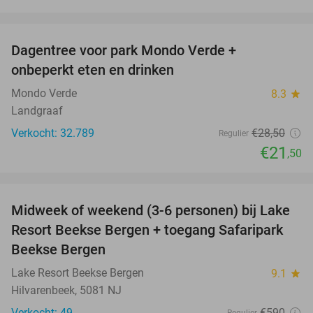
favorite_border
Dagentree voor park Mondo Verde +
25%
onbeperkt eten en drinken
Mondo Verde
8.3
star
Landgraaf
Verkocht: 32.789
€28
,50
Regulier
€21
,50
favorite_border
Midweek of weekend (3-6 personen) bij Lake
53%
Resort Beekse Bergen + toegang Safaripark
Beekse Bergen
Lake Resort Beekse Bergen
9.1
star
Hilvarenbeek, 5081 NJ
Verkocht: 49
€590