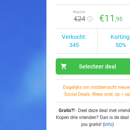
Regulier
€11
€24
,95
Verkocht:
Korting
345
50%
shopping_cart
Selecteer deal
navi
Dagelijks om middernacht nieuw
Social Deals. Wees snel, op = op
Gratis?!
- Deel deze deal met vrien
Kopen drie vrienden? Dan is de deal
jou gratis! (
info
)