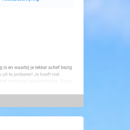
ig is en waarbij je lekker actief bezig
uit te proberen! Je hoeft niet
 het materiaal gewoon huren. Zo zit
 het bij jou past. Wie weet ontdek je
aan te huren wanneer het padellen
1 uur heerlijk in de buitenlucht wil
adelbaan. Wij wensen je alvast veel