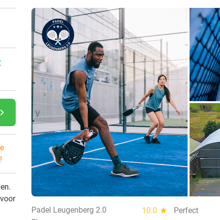
:
gate_next
e
!
den.
 voor
Padel Leugenberg 2.0
10.0
star
Perfect