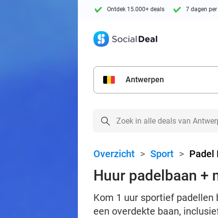
Ontdek 15.000+ deals
7 dagen per
Antwerpen
Overzicht
>
Sport
>
Padel 
Huur padelbaan + m
Kom 1 uur sportief padellen 
een overdekte baan, inclusie