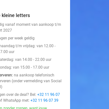
 kleine letters
dig vanaf moment van aankoop t/m
rt 2027
agen per week geldig
aandag t/m vrijdag: van 12.00 -
7.00 uur
aterdag: van 14.00 - 22.00 uur
ondag: van 15.00 - 17.00 uur
erveren:
na aankoop telefonisch
erveren (onder vermelding van Social
l)
gen over de deal? Bel:
+32 11 96 07
f WhatsApp met:
+32 11 96 07 39
p zonder zorgen, want jouw