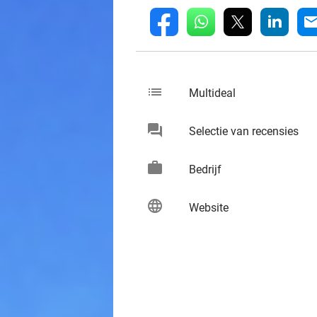
whatsapp
linkedin
fb
mai
list
keybo
Multideal
chat
keybo
Selectie van recensies
work
keybo
Bedrijf
language
keybo
Website