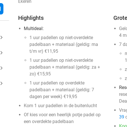
Ekeren
l
Highlights
Grote
Multideal:
Gel
4 m
ard_arrow_right
1 uur padellen op niet-overdekte
padelbaan + materiaal (geldig: ma
7 d
t/m vr) €11,95
ard_arrow_right
m
1 uur padellen op niet-overdekte
1
padelbaan + materiaal (geldig: za +
ard_arrow_right
z
zo) €15,95
z
ard_arrow_right
1 uur padellen op overdekte
Res
padelbaan + materiaal (geldig: 7
res
dagen per week) €19,95
Dea
Kom 1 uur padellen in de buitenlucht
Vra
Of kies voor een heerlijk potje padel op
39
o
een overdekte padelbaan
Koo