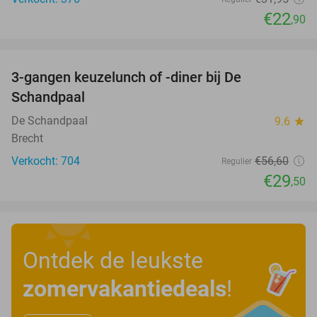
€22
,90
favorite_border
3-gangen keuzelunch of -diner bij De
48%
Schandpaal
De Schandpaal
9.6
star
Brecht
Verkocht: 704
€56
,60
Regulier
€29
,50
Ontdek de leukste
zomervakantiedeals
!