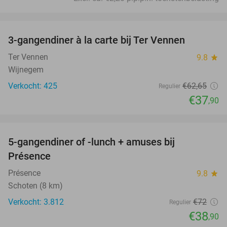
favorite_border
3-gangendiner à la carte bij Ter Vennen
40%
Ter Vennen
9.8
star
Wijnegem
Verkocht: 425
€62
,65
Regulier
€37
,90
favorite_border
5-gangendiner of -lunch + amuses bij
46%
Présence
Présence
9.8
star
Schoten (8 km)
Verkocht: 3.812
€72
Regulier
€38
,90