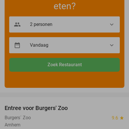
eten?
Zoek Restaurant
favorite_border
Entree voor Burgers' Zoo
18%
Burgers´ Zoo
9.6
star
Arnhem