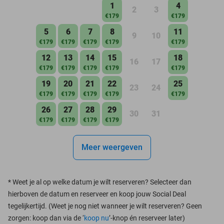
1
4
2
3
€179
€179
5
6
7
8
11
9
10
€179
€179
€179
€179
€179
12
13
14
15
18
16
17
€179
€179
€179
€179
€179
19
20
21
22
25
23
24
€179
€179
€179
€179
€179
26
27
28
29
30
31
€179
€179
€179
€179
Meer weergeven
*
Weet je al op welke datum je wilt reserveren? Selecteer dan
hierboven de datum en reserveer en koop jouw Social Deal
tegelijkertijd. (Weet je nog niet wanneer je wilt reserveren? Geen
zorgen: koop dan via de ‘
koop nu
’-knop én reserveer later)