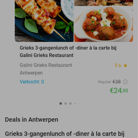
favorite_border
Grieks 3-gangenlunch of -diner à la carte bij
Galini Grieks Restaurant
Galini Grieks Restaurant
9.6
star
Antwerpen
Verkocht: 0
€38
Regulier
€24
,90
favorite_border
Deals in Antwerpen
Grieks 3-gangenlunch of -diner à la carte bij
34%
NEW