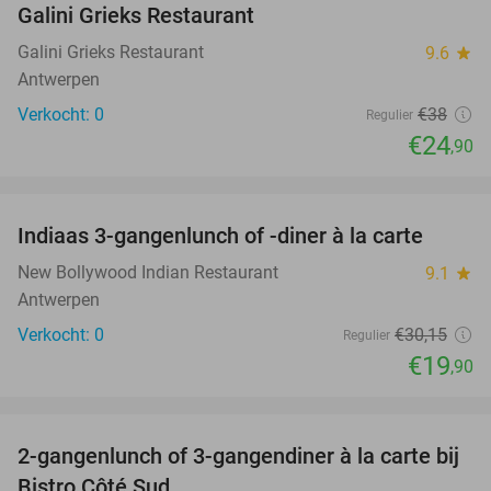
Galini Grieks Restaurant
TODAY
Galini Grieks Restaurant
9.6
star
Antwerpen
Verkocht: 0
€38
Regulier
€24
,90
favorite_border
Indiaas 3-gangenlunch of -diner à la carte
34%
NEW
TODAY
New Bollywood Indian Restaurant
9.1
star
Antwerpen
Verkocht: 0
€30
,15
Regulier
€19
,90
favorite_border
2-gangenlunch of 3-gangendiner à la carte bij
39%
Bistro Côté Sud