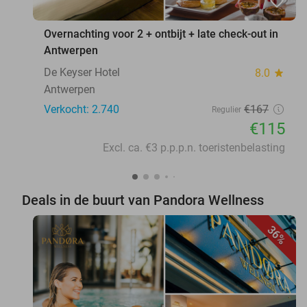
favorite_border
Overnachting voor 2 + ontbijt + late check-out in
Antwerpen
De Keyser Hotel
8.0
star
Antwerpen
Verkocht: 2.740
€167
Regulier
€115
Excl. ca. €3 p.p.p.n. toeristenbelasting
Deals in de buurt van Pandora Wellness
36%