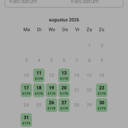
Kies datum
Kies datum
augustus 2026
Ma
Di
Wo
Do
Vr
Za
Zo
1
2
3
4
5
6
7
8
9
11
13
10
12
14
15
16
€179
€179
17
18
19
20
23
21
22
€179
€179
€179
€179
€179
26
27
30
24
25
28
29
€179
€179
€179
31
€179