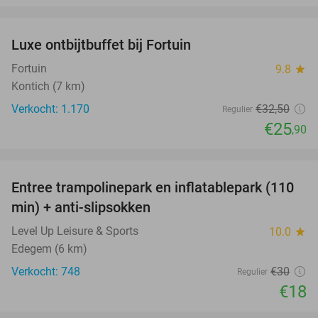
favorite_border
Luxe ontbijtbuffet bij Fortuin
20%
Fortuin
9.8
star
Kontich (7 km)
Verkocht: 1.170
€32
,50
Regulier
€25
,90
favorite_border
Entree trampolinepark en inflatablepark (110
40%
min) + anti-slipsokken
Level Up Leisure & Sports
10.0
star
Edegem (6 km)
Verkocht: 748
€30
Regulier
€18