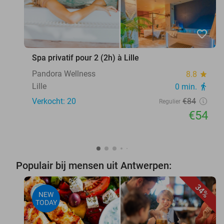
favorite_border
Spa privatif pour 2 (2h) à Lille
Pandora Wellness
8.8
star
Lille
0 min.
directions_walk
Verkocht: 20
€84
Regulier
€54
Populair bij mensen uit Antwerpen:
34%
NEW
TODAY