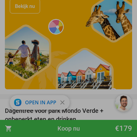
Bekijk nu
favorite_border
close
OPEN IN APP
Dagentree voor park Mondo Verde +
25%
onbeperkt eten en drinken
€179
shopping_cart
Koop nu
Mondo Verde
8.3
star