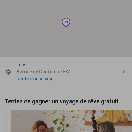
hotel
Lille
Avenue de Dunkerque 884
Routebeschrijving
Tentez de gagner un voyage de rêve gratuit d'une valeur de 3.000 € !