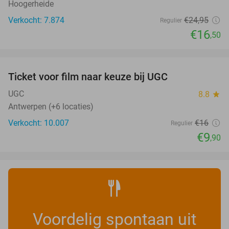
Hoogerheide
Verkocht: 7.874
€24
,95
Regulier
€16
,50
favorite_border
Ticket voor film naar keuze bij UGC
38%
UGC
8.8
star
Antwerpen (+6 locaties)
Verkocht: 10.007
€16
Regulier
€9
,90
Voordelig spontaan uit