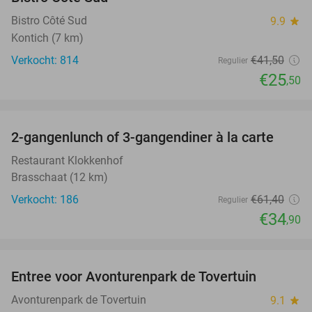
Bistro Côté Sud
9.9
star
Kontich (7 km)
Verkocht: 814
€41
,50
Regulier
€25
,50
favorite_border
2-gangenlunch of 3-gangendiner à la carte
43%
Restaurant Klokkenhof
Brasschaat (12 km)
Verkocht: 186
€61
,40
Regulier
€34
,90
favorite_border
Entree voor Avonturenpark de Tovertuin
34%
Avonturenpark de Tovertuin
9.1
star