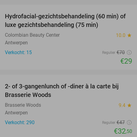
favorite_border
Hydrofacial-gezichtsbehandeling (60 min) of
59%
luxe gezichtsbehandeling (75 min)
Colombian Beauty Center
10.0
star
Antwerpen
Verkocht: 15
€70
Regulier
€29
favorite_border
2- of 3-gangenlunch of -diner à la carte bij
31%
Brasserie Woods
Brasserie Woods
9.4
star
Antwerpen
Verkocht: 290
€47
Regulier
€32
,50