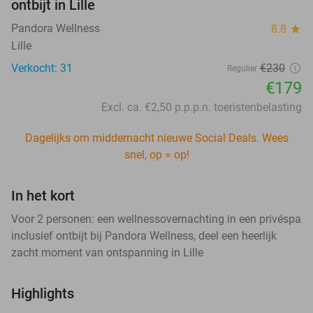
ontbijt in Lille
Pandora Wellness
8.8
star
Lille
Verkocht: 31
€230
Regulier
€179
Excl. ca. €2,50 p.p.p.n. toeristenbelasting
Dagelijks om middernacht nieuwe Social Deals. Wees
snel, op = op!
In het kort
Voor 2 personen: een wellnessovernachting in een privéspa
inclusief ontbijt bij Pandora Wellness, deel een heerlijk
zacht moment van ontspanning in Lille
Highlights