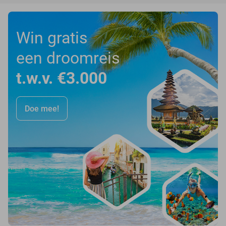
Win gratis
een droomreis
t.w.v. €3.000
Doe mee!