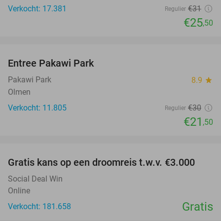
Verkocht: 17.381
€31
Regulier
€25
,50
favorite_border
Entree Pakawi Park
28%
Pakawi Park
8.9
star
Olmen
Verkocht: 11.805
€30
Regulier
€21
,50
favorite_border
Gratis kans op een droomreis t.w.v. €3.000
Social Deal Win
Online
Gratis
Verkocht: 181.658