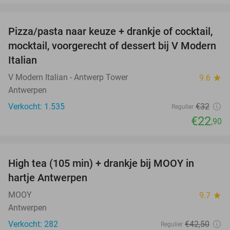
favorite_border
Pizza/pasta naar keuze + drankje of cocktail,
28%
mocktail, voorgerecht of dessert bij V Modern
Italian
V Modern Italian - Antwerp Tower
9.6
star
Antwerpen
Verkocht: 1.535
€32
Regulier
€22
,90
favorite_border
High tea (105 min) + drankje bij MOOY in
31%
hartje Antwerpen
MOOY
9.7
star
Antwerpen
Verkocht: 282
€42
,50
Regulier