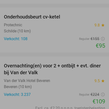
favorite_border
Onderhoudsbeurt cv-ketel
39%
Protechnic
9.8
star
Schilde (10 km)
Verkocht: 108
€155
Regulier
€95
favorite_border
Overnachting(en) voor 2 + ontbijt + evt. diner
51%
bij Van der Valk
Van der Valk Hotel Beveren
9.5
star
Beveren (10 km)
Verkocht: 3.237
€224
Regulier
€109
Excl. ca. €2,20 p.p.p.n. toeristenbelasting