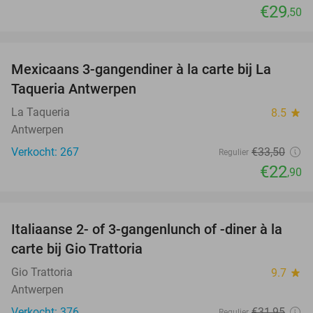
€29
,50
favorite_border
Mexicaans 3-gangendiner à la carte bij La
32%
Taqueria Antwerpen
La Taqueria
8.5
star
Antwerpen
Verkocht: 267
€33
,50
Regulier
€22
,90
favorite_border
Italiaanse 2- of 3-gangenlunch of -diner à la
28%
carte bij Gio Trattoria
Gio Trattoria
9.7
star
Antwerpen
Verkocht: 376
€31
,95
Regulier