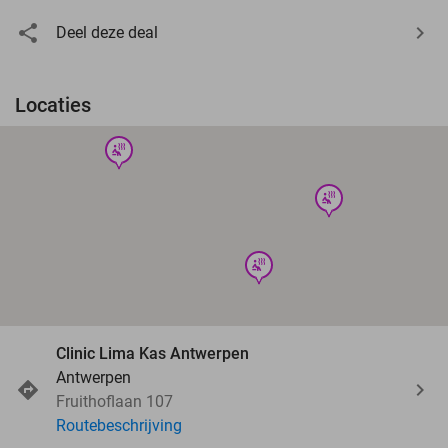
Deel deze deal
Locaties
wellness
wellness
wellness
Clinic Lima Kas Antwerpen
Antwerpen
Fruithoflaan 107
Routebeschrijving