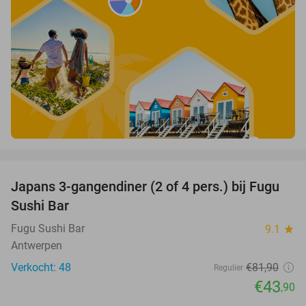
favorite_border
Japans 3-gangendiner (2 of 4 pers.) bij Fugu
46%
Sushi Bar
Fugu Sushi Bar
9.1
star
Antwerpen
Verkocht: 48
€81
,90
Regulier
€43
,90