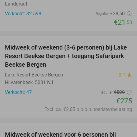
Landgraaf
Verkocht: 32.598
€28
,50
Regulier
€21
,50
favorite_border
Midweek of weekend (3-6 personen) bij Lake
53%
Resort Beekse Bergen + toegang Safaripark
Beekse Bergen
Lake Resort Beekse Bergen
9.1
star
Hilvarenbeek, 5081 NJ
Verkocht: 47
€590
Regulier
€275
Excl. ca. €2,65 p.p.p.n. toeristenbelasting
favorite_border
Midweek of weekend voor 6 personen bij
60%