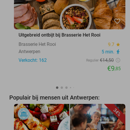
favorite_border
Uitgebreid ontbijt bij Brasserie Het Rooi
Brasserie Het Rooi
9.7
star
Antwerpen
5 min.
directions_walk
Verkocht: 162
€14
,50
Regulier
€9
,85
Populair bij mensen uit Antwerpen:
34%