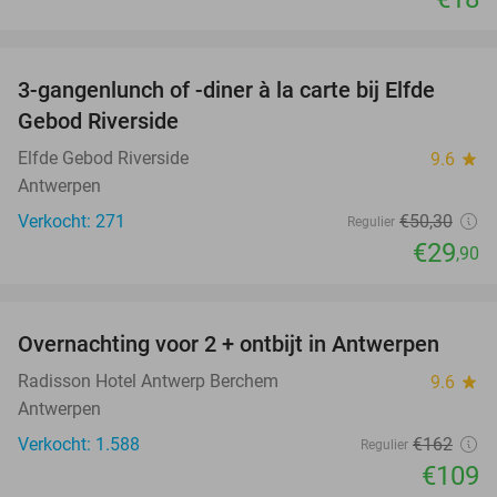
favorite_border
3-gangenlunch of -diner à la carte bij Elfde
41%
Gebod Riverside
Elfde Gebod Riverside
9.6
star
Antwerpen
Verkocht: 271
€50
,30
Regulier
€29
,90
favorite_border
Overnachting voor 2 + ontbijt in Antwerpen
33%
Radisson Hotel Antwerp Berchem
9.6
star
Antwerpen
Verkocht: 1.588
€162
Regulier
€109