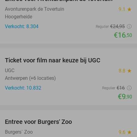
34%
Avonturenpark de Tovertuin
9.1
star
Hoogerheide
Verkocht: 8.304
€24
,95
Regulier
€16
,50
favorite_border
Ticket voor film naar keuze bij UGC
38%
UGC
8.8
star
Antwerpen (+6 locaties)
Verkocht: 10.832
€16
Regulier
€9
,90
favorite_border
Entree voor Burgers' Zoo
18%
Burgers´ Zoo
9.6
star