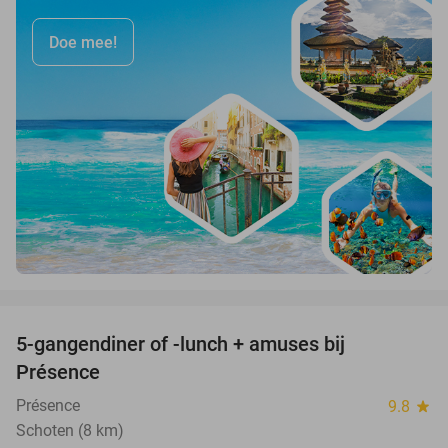
Doe mee!
favorite_border
5-gangendiner of -lunch + amuses bij
46%
Présence
Présence
9.8
star
Schoten (8 km)