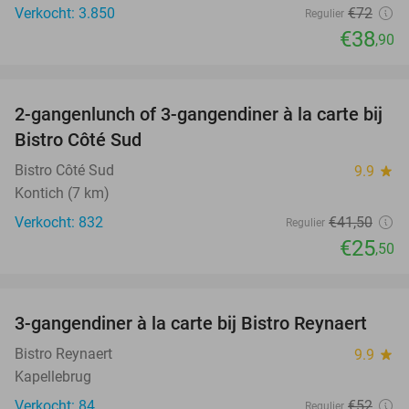
Verkocht: 3.850
€72
Regulier
€38
,90
favorite_border
2-gangenlunch of 3-gangendiner à la carte bij
39%
Bistro Côté Sud
Bistro Côté Sud
9.9
star
Kontich (7 km)
Verkocht: 832
€41
,50
Regulier
€25
,50
favorite_border
3-gangendiner à la carte bij Bistro Reynaert
35%
Bistro Reynaert
9.9
star
Kapellebrug
Verkocht: 84
€52
Regulier