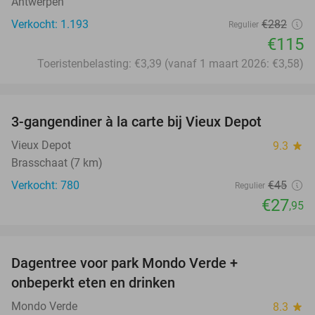
Antwerpen
Verkocht: 1.193
€282
Regulier
€115
Toeristenbelasting: €3,39 (vanaf 1 maart 2026: €3,58)
favorite_border
3-gangendiner à la carte bij Vieux Depot
38%
Vieux Depot
9.3
star
Brasschaat (7 km)
Verkocht: 780
€45
Regulier
€27
,95
favorite_border
Dagentree voor park Mondo Verde +
25%
onbeperkt eten en drinken
Mondo Verde
8.3
star