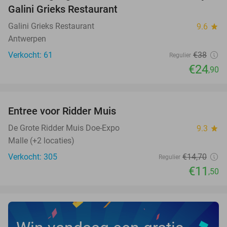
Galini Grieks Restaurant
Galini Grieks Restaurant
9.6
star
Antwerpen
Verkocht: 61
€38
Regulier
€24
,90
favorite_border
Entree voor Ridder Muis
22%
NEW
TODAY
De Grote Ridder Muis Doe-Expo
9.3
star
Malle (+2 locaties)
Verkocht: 305
€14
,70
Regulier
€11
,50