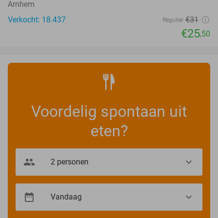
Arnhem
Verkocht: 18.437
€31
Regulier
€25
,50
Voordelig spontaan uit
eten?