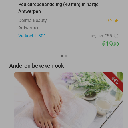
Pedicurebehandeling (40 min) in hartje
Antwerpen
Derma Beauty
9.2
star
Antwerpen
Verkocht: 301
€55
Regulier
€19
,90
Anderen bekeken ook
64%