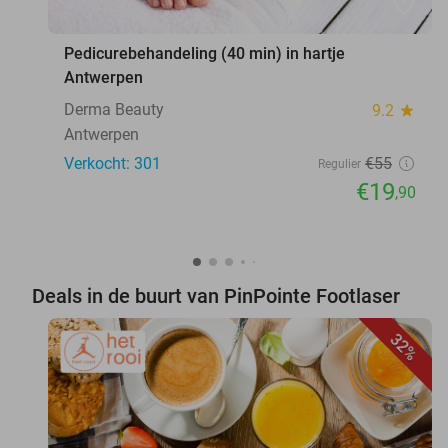
favorite_border
Pedicurebehandeling (40 min) in hartje
Antwerpen
Derma Beauty
9.2
star
Antwerpen
Verkocht: 301
€55
Regulier
€19
,90
Deals in de buurt van PinPointe Footlaser
32%