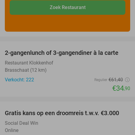
Zoek Restaurant
favorite_border
2-gangenlunch of 3-gangendiner à la carte
43%
Restaurant Klokkenhof
Brasschaat (12 km)
Verkocht: 222
€61
,40
Regulier
€34
,90
favorite_border
Gratis kans op een droomreis t.w.v. €3.000
Social Deal Win
Online