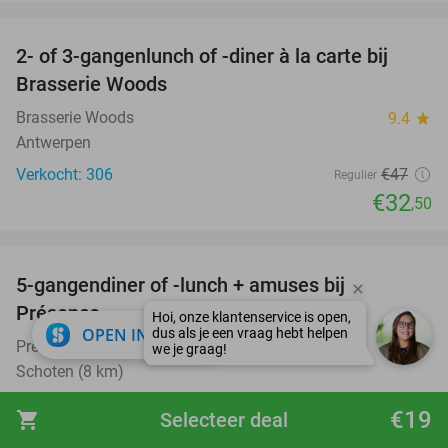
favorite_border
2- of 3-gangenlunch of -diner à la carte bij
31%
Brasserie Woods
Brasserie Woods
9.4
star
Antwerpen
Verkocht: 306
€47
Regulier
€32
,50
favorite_border
5-gangendiner of -lunch + amuses bij
45%
Présence
close
OPEN IN APP
Présence
9.8
star
Schoten (8 km)
Verkocht: 309
€72
Regulier
€19
shopping_cart
Selecteer deal
€39
,90