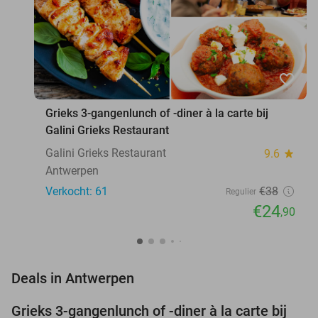
favorite_border
Grieks 3-gangenlunch of -diner à la carte bij
Galini Grieks Restaurant
Galini Grieks Restaurant
9.6
star
Antwerpen
Verkocht: 61
€38
Regulier
€24
,90
favorite_border
Deals in Antwerpen
Grieks 3-gangenlunch of -diner à la carte bij
34%