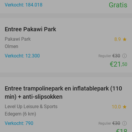
Gratis
Verkocht: 184.018
favorite_border
Entree Pakawi Park
28%
Pakawi Park
8.9
star
Olmen
Verkocht: 12.300
€30
Regulier
€21
,50
favorite_border
Entree trampolinepark en inflatablepark (110
40%
min) + anti-slipsokken
Level Up Leisure & Sports
10.0
star
Edegem (6 km)
Verkocht: 790
€30
Regulier
€18