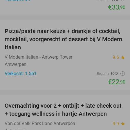
€33
,90
favorite_border
Pizza/pasta naar keuze + drankje of cocktail,
28%
mocktail, voorgerecht of dessert bij V Modern
Italian
V Modern Italian - Antwerp Tower
9.6
star
Antwerpen
Verkocht: 1.561
€32
Regulier
€22
,90
favorite_border
Overnachting voor 2 + ontbijt + late check out
59%
+ toegang wellness in hartje Antwerpen
Van der Valk Park Lane Antwerpen
9.9
star