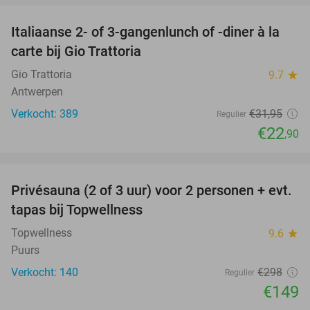
Italiaanse 2- of 3-gangenlunch of -diner à la
28%
carte bij Gio Trattoria
Gio Trattoria
9.7
star
Antwerpen
Verkocht: 389
€31
,95
Regulier
€22
,90
favorite_border
Privésauna (2 of 3 uur) voor 2 personen + evt.
50%
tapas bij Topwellness
Topwellness
9.6
star
Puurs
Verkocht: 140
€298
Regulier
€149