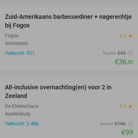
favorite_border
Zuid-Amerikaans barbecuediner + nagerechtje
26%
bij Fogos
Fogos
9.9
star
Antwerpen
Verkocht: 921
€49
Regulier
€36
,50
favorite_border
All-inclusive overnachting(en) voor 2 in
40%
Zeeland
De Elderschans
8.3
star
Aardenburg
Verkocht: 2.486
€166
Regulier
€99