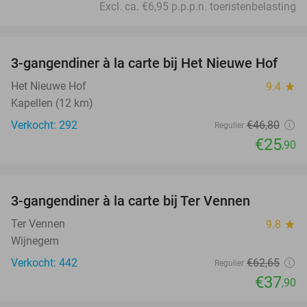
Excl. ca. €6,95 p.p.p.n. toeristenbelasting
favorite_border
3-gangendiner à la carte bij Het Nieuwe Hof
45%
Het Nieuwe Hof
9.4
star
Kapellen (12 km)
Verkocht: 292
€46
,80
Regulier
€25
,90
favorite_border
3-gangendiner à la carte bij Ter Vennen
40%
Ter Vennen
9.8
star
Wijnegem
Verkocht: 442
€62
,65
Regulier
€37
,90
favorite_border