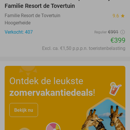
Familie Resort de Tovertuin
Familie Resort de Tovertuin
9.6
star
Hoogerheide
Verkocht: 407
€991
Regulier
€399
Excl. ca. €1,50 p.p.p.n. toeristenbelasting
Ontdek de leukste
zomervakantiedeals
!
Bekijk nu