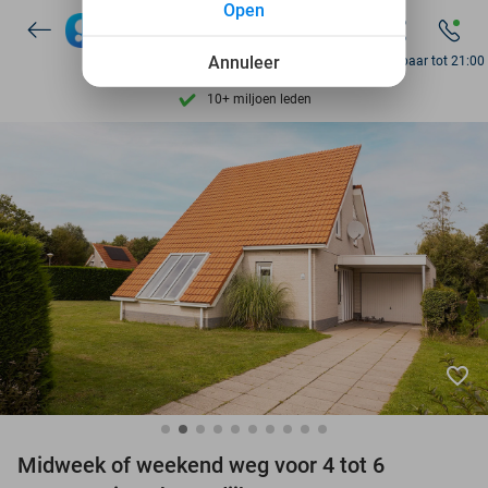
Open
7 dagen per week beschikbaar
10+ miljoen leden
Annuleer
Bereikbaar tot 21:00
9,4
op basis van
206.138 reviews
Ontdek 15.000+ deals
7 dagen per week beschikbaar
10+ miljoen leden
favorite_border
Midweek of weekend weg voor 4 tot 6