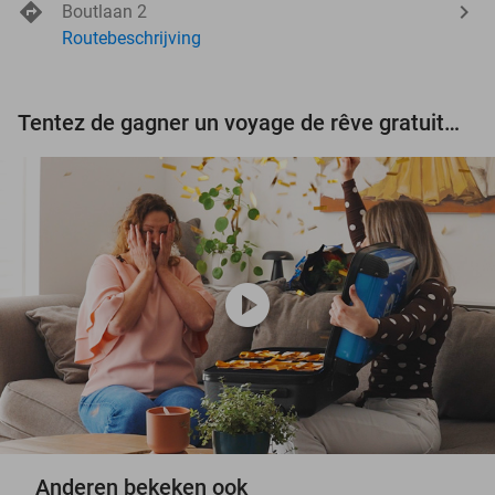
Boutlaan 2
Routebeschrijving
Tentez de gagner un voyage de rêve gratuit d'une valeur de 3.000 € !
play_circle
Anderen bekeken ook