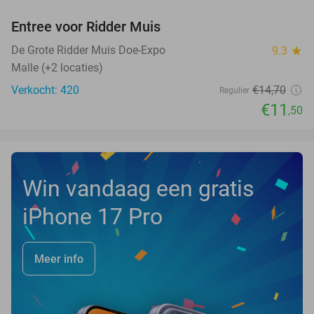
Entree voor Ridder Muis
22%
De Grote Ridder Muis Doe-Expo
9.3
star
Malle (+2 locaties)
Verkocht: 420
€14
,70
Regulier
€11
,50
Win vandaag een gratis
iPhone 17 Pro
Meer info