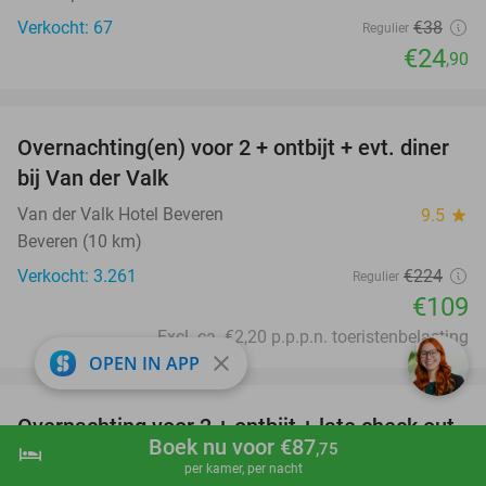
Verkocht: 67
€38
Regulier
€24
,90
favorite_border
Overnachting(en) voor 2 + ontbijt + evt. diner
51%
bij Van der Valk
Van der Valk Hotel Beveren
9.5
star
Beveren (10 km)
Verkocht: 3.261
€224
Regulier
€109
Excl. ca. €2,20 p.p.p.n. toeristenbelasting
close
OPEN IN APP
favorite_border
Overnachting voor 2 + ontbijt + late check out
59%
Boek nu voor €87
,75
hotel
shopping_cart
Boek nu
navigate_next
+ toegang wellness in hartje Antwerpen
per kamer, per nacht