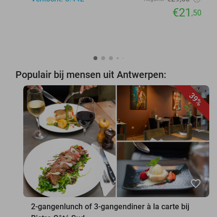
€21
,50
Populair bij mensen uit Antwerpen:
39%
favorite_border
2-gangenlunch of 3-gangendiner à la carte bij