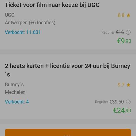
Ticket voor film naar keuze bij UGC
38%
UGC
8.8
star
Antwerpen (+6 locaties)
Verkocht: 11.631
€16
Regulier
€9
,90
favorite_border
2 heats karten + licentie voor 24 uur bij Burney
37%
NEW
´s
TODAY
Burney´s
9.7
star
Mechelen
Verkocht: 4
€39
,50
Regulier
€24
,90