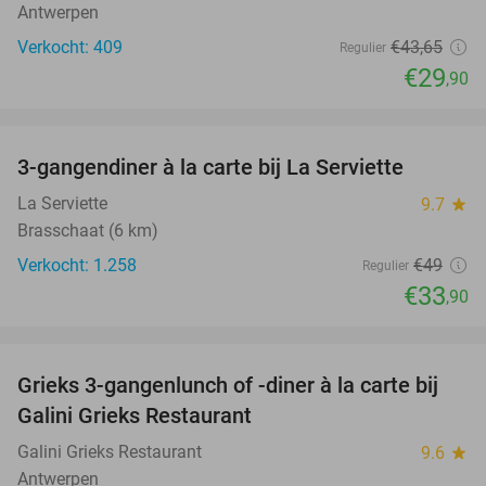
Antwerpen
Verkocht: 409
€43
,65
Regulier
€29
,90
favorite_border
3-gangendiner à la carte bij La Serviette
31%
La Serviette
9.7
star
Brasschaat (6 km)
Verkocht: 1.258
€49
Regulier
€33
,90
favorite_border
Grieks 3-gangenlunch of -diner à la carte bij
34%
Galini Grieks Restaurant
Galini Grieks Restaurant
9.6
star
Antwerpen