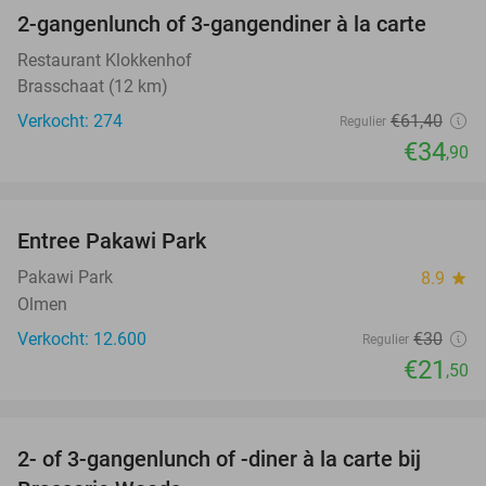
2-gangenlunch of 3-gangendiner à la carte
43%
Restaurant Klokkenhof
Brasschaat (12 km)
Verkocht: 274
€61
,40
Regulier
€34
,90
favorite_border
Entree Pakawi Park
28%
Pakawi Park
8.9
star
Olmen
Verkocht: 12.600
€30
Regulier
€21
,50
favorite_border
2- of 3-gangenlunch of -diner à la carte bij
31%