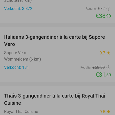
Schoten (8 km)
Verkocht: 3.872
€72
Regulier
€38
,90
favorite_border
Italiaans 3-gangendiner à la carte bij Sapore
46%
Vero
Sapore Vero
9.7
star
Wommelgem (6 km)
Verkocht: 181
€58
,50
Regulier
€31
,50
favorite_border
Thais 3-gangendiner à la carte bij Royal Thai
32%
Cuisine
Royal Thai Cuisine
9.5
star