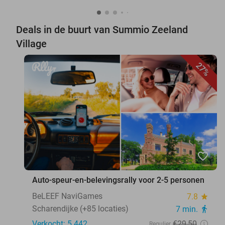
Deals in de buurt van Summio Zeeland
Village
27%
favorite_border
Auto-speur-en-belevingsrally voor 2-5 personen
BeLEEF NaviGames
7.8
star
Scharendijke (+85 locaties)
7 min.
directions_walk
Verkocht: 5.442
€29
,50
Regulier