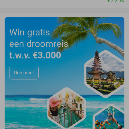
,90
Win gratis
een droomreis
t.w.v. €3.000
Doe mee!