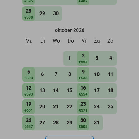
€595
€487
28
29
30
€538
oktober 2026
Ma
Di
Wo
Do
Vr
Za
Zo
2
1
3
4
€554
5
9
6
7
8
10
11
€593
€538
12
16
13
14
15
17
18
€593
€554
19
23
20
21
22
24
25
€681
€571
26
30
27
28
29
31
€637
€505