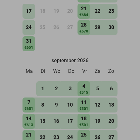
21
17
18
19
20
22
23
€684
28
24
25
26
27
29
30
€670
31
€651
september 2026
Ma
Di
Wo
Do
Vr
Za
Zo
4
1
2
3
5
6
€515
7
11
8
9
10
12
13
€651
€501
14
18
15
16
17
19
20
€613
€501
21
25
22
23
24
26
27