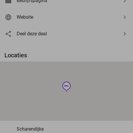
Bedrijfspagina
Website
Deel deze deal
Locaties
hotel
Scharendijke