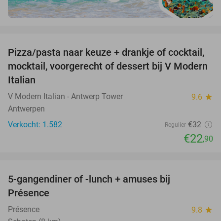
favorite_border
Pizza/pasta naar keuze + drankje of cocktail,
28%
mocktail, voorgerecht of dessert bij V Modern
Italian
V Modern Italian - Antwerp Tower
9.6
star
Antwerpen
Verkocht: 1.582
€32
Regulier
€22
,90
favorite_border
5-gangendiner of -lunch + amuses bij
46%
Présence
Présence
9.8
star