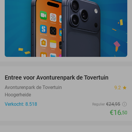
favorite_border
Entree voor Avonturenpark de Tovertuin
34%
Avonturenpark de Tovertuin
9.2
star
Hoogerheide
Verkocht: 8.518
€24
,95
Regulier
€16
,50
favorite_border