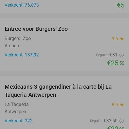
€5
Verkocht: 76.873
favorite_border
Entree voor Burgers' Zoo
18%
Burgers´ Zoo
9.6
star
Arnhem
Verkocht: 18.992
€31
Regulier
€25
,50
favorite_border
Mexicaans 3-gangendiner à la carte bij La
32%
Taqueria Antwerpen
La Taqueria
8.5
star
Antwerpen
Verkocht: 322
€33
,50
Regulier
€22