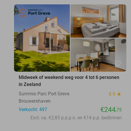
favorite_border
Midweek of weekend weg voor 4 tot 6 personen
in Zeeland
Summio Parc Port Greve
8.9
star
Brouwershaven
€244
Verkocht: 497
,75
Excl. ca. €2,83 p.p.p.n. en €14 p.p. bedlinnen