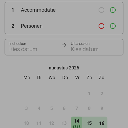
remove_circle_outline
add_circle_outline
1
Accommodatie
remove_circle_outline
add_circle_outline
2
Personen
Inchecken
Uitchecken
Kies datum
Kies datum
augustus 2026
Ma
Di
Wo
Do
Vr
Za
Zo
1
2
3
4
5
6
7
8
9
14
10
11
12
13
15
16
€818