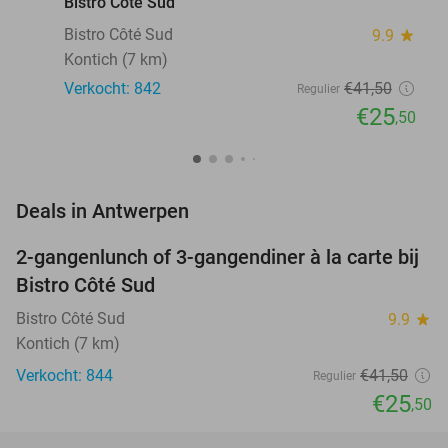
Bistro Côté Sud
Bistro Côté Sud
9.9
star
Kontich (7 km)
Verkocht: 842
€41
,50
Regulier
€25
,50
favorite_border
Deals in Antwerpen
2-gangenlunch of 3-gangendiner à la carte bij
39%
Bistro Côté Sud
Bistro Côté Sud
9.9
star
Kontich (7 km)
Verkocht: 844
€41
,50
Regulier
€25
,50
favorite_border