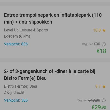
favorite_border
Entree trampolinepark en inflatablepark (110
40%
min) + anti-slipsokken
Level Up Leisure & Sports
10.0
star
Edegem (6 km)
Verkocht: 836
€30
Regulier
€18
favorite_border
2- of 3-gangenlunch of -diner à la carte bij
37%
Bistro Ferm(e) Bleu
Bistro Ferm(e) Bleu
9.7
star
Zwijndrecht
Verkocht: 366
€47
,80
Regulier
€29
,90