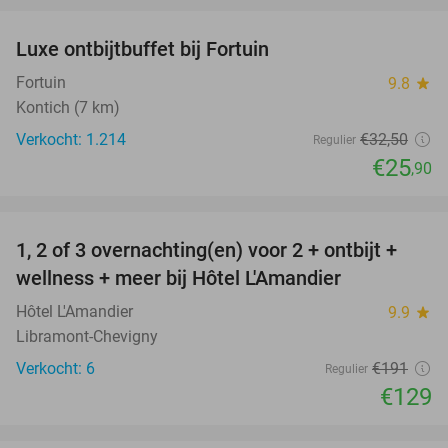
Luxe ontbijtbuffet bij Fortuin
20%
Fortuin
9.8
star
Kontich (7 km)
Verkocht: 1.214
€32
,50
Regulier
€25
,90
favorite_border
1, 2 of 3 overnachting(en) voor 2 + ontbijt +
32%
NEW
wellness + meer bij Hôtel L'Amandier
TODAY
Hôtel L'Amandier
9.9
star
Libramont-Chevigny
Verkocht: 6
€191
Regulier
€129
favorite_border