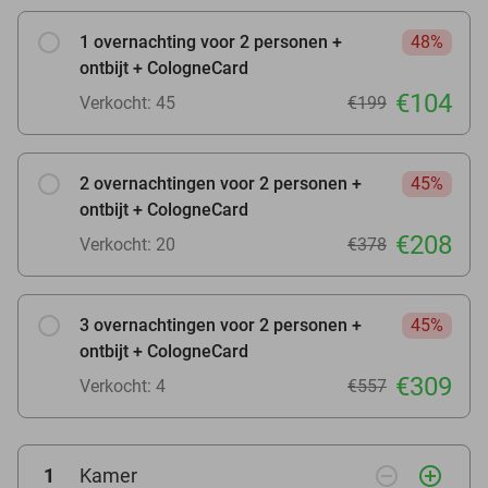
1 overnachting voor 2 personen +
48%
ontbijt + CologneCard
€104
Verkocht: 45
€199
2 overnachtingen voor 2 personen +
45%
ontbijt + CologneCard
€208
Verkocht: 20
€378
3 overnachtingen voor 2 personen +
45%
ontbijt + CologneCard
€309
Verkocht: 4
€557
remove_circle_outline
add_circle_outline
1
Kamer