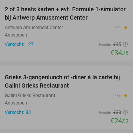
2 of 3 heats karten + evt. Formule 1-simulator
23%
bij Antwerp Amusement Center
Antwerp Amusement Center
9.2
star
Antwerpen
Verkocht: 127
€45
Regulier
€34
,75
favorite_border
Grieks 3-gangenlunch of -diner à la carte bij
34%
Galini Grieks Restaurant
Galini Grieks Restaurant
9.6
star
Antwerpen
Verkocht: 83
€38
Regulier
€24
,90
favorite_border