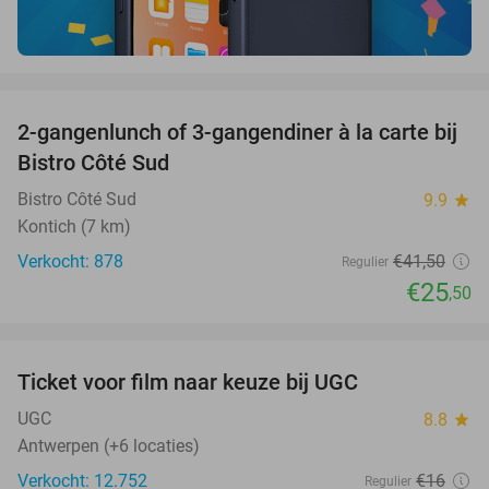
favorite_border
2-gangenlunch of 3-gangendiner à la carte bij
39%
Bistro Côté Sud
Bistro Côté Sud
9.9
star
Kontich (7 km)
Verkocht: 878
€41
,50
Regulier
€25
,50
favorite_border
Ticket voor film naar keuze bij UGC
38%
UGC
8.8
star
Antwerpen (+6 locaties)
Verkocht: 12.752
€16
Regulier