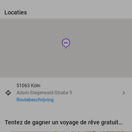
Locaties
hotel
51063 Köln
Adam-Stegerwald-Straße 9
Routebeschrijving
Tentez de gagner un voyage de rêve gratuit d'une valeur de 3.000 € !