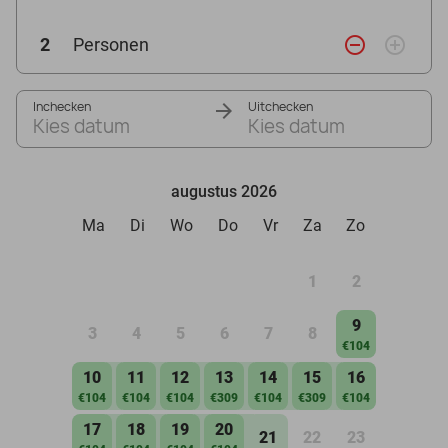
remove_circle_outline
add_circle_outline
2
Personen
Inchecken
Uitchecken
Kies datum
Kies datum
augustus 2026
Ma
Di
Wo
Do
Vr
Za
Zo
1
2
9
3
4
5
6
7
8
€104
10
11
12
13
14
15
16
€104
€104
€104
€309
€104
€309
€104
17
18
19
20
21
22
23