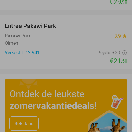
€29
,90
favorite_border
Entree Pakawi Park
28%
Pakawi Park
8.9
star
Olmen
Verkocht: 12.941
€30
Regulier
€21
,50
Ontdek de leukste
zomervakantiedeals
!
Bekijk nu