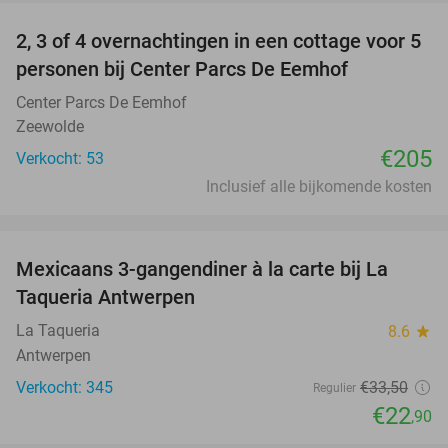
2, 3 of 4 overnachtingen in een cottage voor 5
personen bij Center Parcs De Eemhof
Center Parcs De Eemhof
Zeewolde
€205
Verkocht: 53
Inclusief alle bijkomende kosten
favorite_border
Mexicaans 3-gangendiner à la carte bij La
32%
Taqueria Antwerpen
La Taqueria
8.6
star
Antwerpen
Verkocht: 345
€33
,50
Regulier
€22
,90
favorite_border