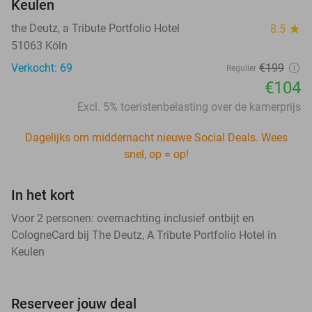
Keulen
the Deutz, a Tribute Portfolio Hotel
8.5
star
51063 Köln
Verkocht: 69
€199
Regulier
€104
Excl. 5% toeristenbelasting over de kamerprijs
Dagelijks om middernacht nieuwe Social Deals. Wees
snel, op = op!
In het kort
Voor 2 personen: overnachting inclusief ontbijt en
CologneCard bij The Deutz, A Tribute Portfolio Hotel in
Keulen
Reserveer jouw deal