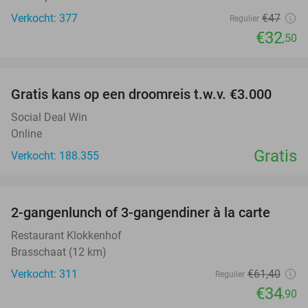
Verkocht: 377
€47
Regulier
€32
,50
favorite_border
Gratis kans op een droomreis t.w.v. €3.000
Social Deal Win
Online
Gratis
Verkocht: 188.355
favorite_border
2-gangenlunch of 3-gangendiner à la carte
43%
Restaurant Klokkenhof
Brasschaat (12 km)
Verkocht: 311
€61
,40
Regulier
€34
,90