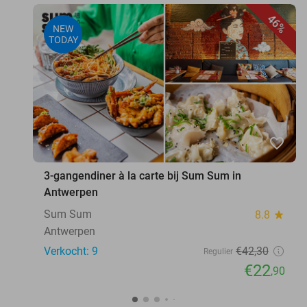
46%
NEW
TODAY
favorite_border
3-gangendiner à la carte bij Sum Sum in
Antwerpen
Sum Sum
8.8
star
Antwerpen
Verkocht: 9
€42
,30
Regulier
€22
,90