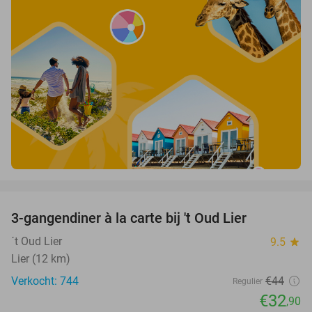
favorite_border
3-gangendiner à la carte bij 't Oud Lier
25%
´t Oud Lier
9.5
star
Lier (12 km)
Verkocht: 744
€44
Regulier
€32
,90