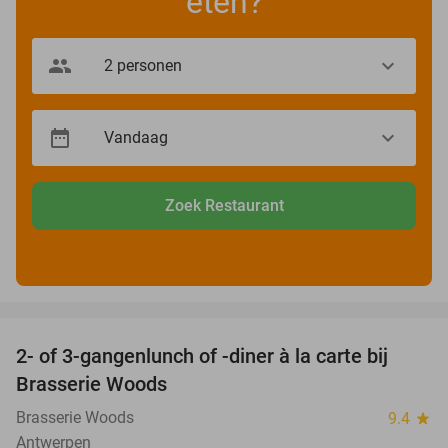
eten?
Zoek Restaurant
favorite_border
2- of 3-gangenlunch of -diner à la carte bij
31%
Brasserie Woods
Brasserie Woods
9.4
star
Antwerpen