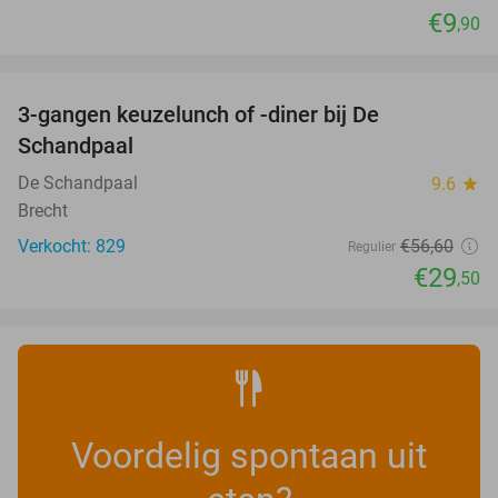
€9
,90
favorite_border
3-gangen keuzelunch of -diner bij De
48%
Schandpaal
De Schandpaal
9.6
star
Brecht
Verkocht: 829
€56
,60
Regulier
€29
,50
Voordelig spontaan uit