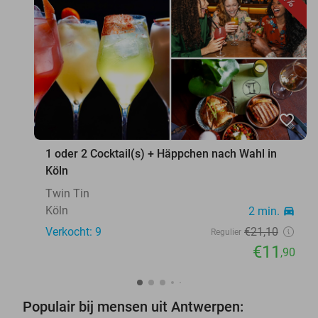
favorite_border
1 oder 2 Cocktail(s) + Häppchen nach Wahl in
Köln
Twin Tin
Köln
2 min.
directions_car
Verkocht: 9
€21
,10
Regulier
€11
,90
Populair bij mensen uit Antwerpen: