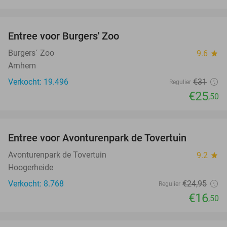
favorite_border
Entree voor Burgers' Zoo
18%
Burgers´ Zoo
9.6
star
Arnhem
Verkocht: 19.496
€31
Regulier
€25
,50
favorite_border
Entree voor Avonturenpark de Tovertuin
34%
Avonturenpark de Tovertuin
9.2
star
Hoogerheide
Verkocht: 8.768
€24
,95
Regulier
€16
,50