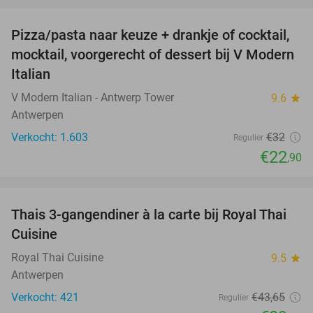
Pizza/pasta naar keuze + drankje of cocktail,
28%
mocktail, voorgerecht of dessert bij V Modern
Italian
V Modern Italian - Antwerp Tower
9.6
star
Antwerpen
Verkocht: 1.603
€32
Regulier
€22
,90
favorite_border
Thais 3-gangendiner à la carte bij Royal Thai
32%
Cuisine
Royal Thai Cuisine
9.5
star
Antwerpen
Verkocht: 421
€43
,65
Regulier