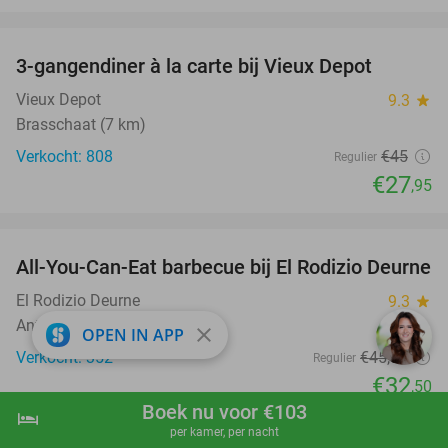
favorite_border
3-gangendiner à la carte bij Vieux Depot
38%
Vieux Depot
9.3
star
Brasschaat (7 km)
Verkocht: 808
€45
Regulier
€27
,95
favorite_border
All-You-Can-Eat barbecue bij El Rodizio Deurne
29%
El Rodizio Deurne
9.3
star
Antwerpen
close
OPEN IN APP
Verkocht: 352
€45
,80
Regulier
€32
,50
Boek nu voor €103
favorite_border
hotel
shopping_cart
Boek nu
navigate_next
per kamer, per nacht