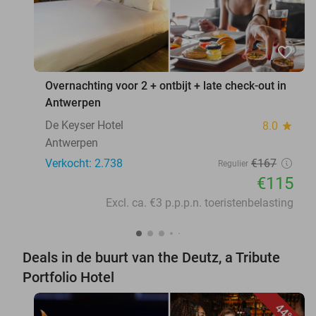
favorite_border
Overnachting voor 2 + ontbijt + late check-out in
Antwerpen
De Keyser Hotel
8.0
star
Antwerpen
Verkocht: 2.738
€167
Regulier
€115
Excl. ca. €3 p.p.p.n. toeristenbelasting
Deals in de buurt van the Deutz, a Tribute
Portfolio Hotel
44%