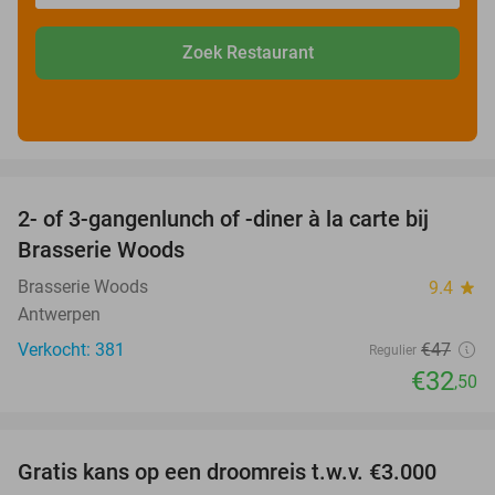
Zoek Restaurant
favorite_border
2- of 3-gangenlunch of -diner à la carte bij
31%
Brasserie Woods
Brasserie Woods
9.4
star
Antwerpen
Verkocht: 381
€47
Regulier
€32
,50
favorite_border
Gratis kans op een droomreis t.w.v. €3.000