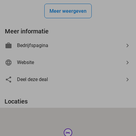
Meer weergeven
Meer informatie
Bedrijfspagina
Website
Deel deze deal
Locaties
hotel