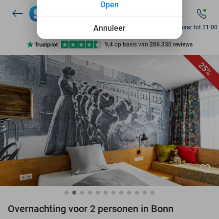
Open
Annuleer
Bereikbaar tot 21:00
Ontdek 15.000+ deals
7 dagen per week beschikbaar
25%
10+ miljoen leden
9,4
op basis van
206.330 reviews
Ontdek 15.000+ deals
7 dagen per week beschikbaar
10+ miljoen leden
favorite_border
Overnachting voor 2 personen in Bonn