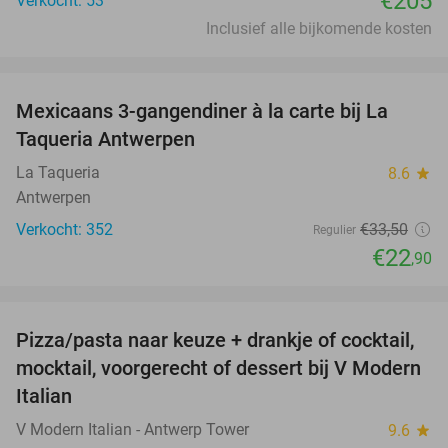
€205
Verkocht: 53
Inclusief alle bijkomende kosten
favorite_border
Mexicaans 3-gangendiner à la carte bij La
32%
Taqueria Antwerpen
La Taqueria
8.6
star
Antwerpen
Verkocht: 352
€33
,50
Regulier
€22
,90
favorite_border
Pizza/pasta naar keuze + drankje of cocktail,
28%
mocktail, voorgerecht of dessert bij V Modern
Italian
V Modern Italian - Antwerp Tower
9.6
star