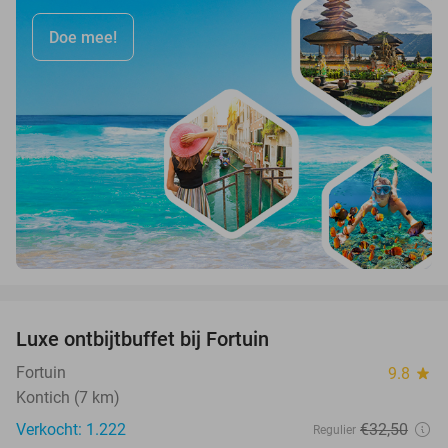
Doe mee!
favorite_border
Luxe ontbijtbuffet bij Fortuin
20%
Fortuin
9.8
star
Kontich (7 km)
Verkocht: 1.222
€32
,50
Regulier