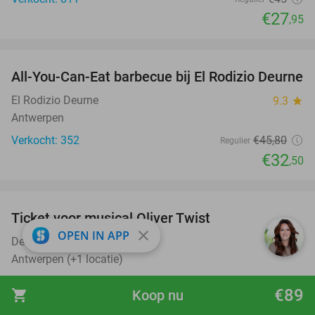
€27
,95
favorite_border
All-You-Can-Eat barbecue bij El Rodizio Deurne
29%
El Rodizio Deurne
9.3
star
Antwerpen
Verkocht: 352
€45
,80
Regulier
€32
,50
favorite_border
Ticket voor musical Oliver Twist
31%
close
OPEN IN APP
Deep Bridge
9.5
star
Antwerpen (+1 locatie)
Verkocht: 186
€52
Regulier
€89
shopping_cart
Koop nu
€36