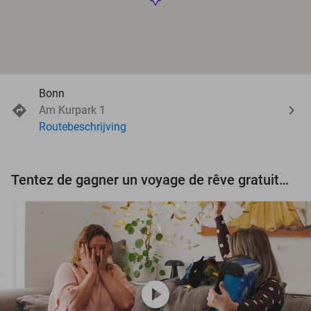
Bonn
Am Kurpark 1
Routebeschrijving
Tentez de gagner un voyage de rêve gratuit d'une valeur de 3.000 € !
play_circle