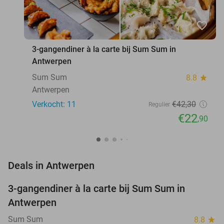
favorite_border
3-gangendiner à la carte bij Sum Sum in
Antwerpen
Sum Sum
8.8
star
Antwerpen
Verkocht: 11
€42
,30
Regulier
€22
,90
favorite_border
Deals in Antwerpen
3-gangendiner à la carte bij Sum Sum in
46%
NEW
Antwerpen
TODAY
Sum Sum
8.8
star