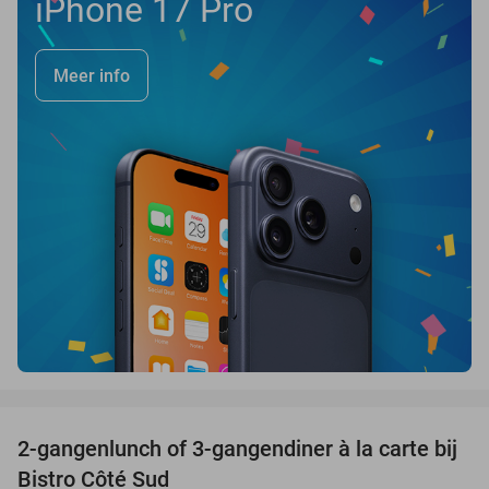
iPhone 17 Pro
Meer info
favorite_border
2-gangenlunch of 3-gangendiner à la carte bij
39%
Bistro Côté Sud