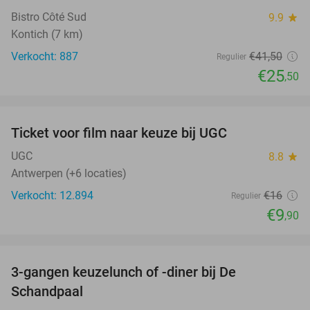
Bistro Côté Sud
9.9
star
Kontich (7 km)
Verkocht: 887
€41
,50
Regulier
€25
,50
favorite_border
Ticket voor film naar keuze bij UGC
38%
UGC
8.8
star
Antwerpen (+6 locaties)
Verkocht: 12.894
€16
Regulier
€9
,90
favorite_border
3-gangen keuzelunch of -diner bij De
48%
Schandpaal