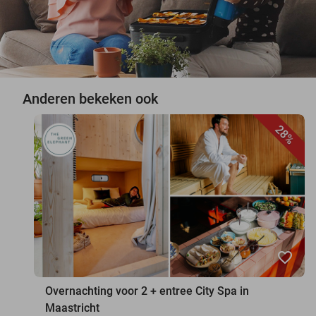
Anderen bekeken ook
28%
favorite_border
Overnachting voor 2 + entree City Spa in
Maastricht