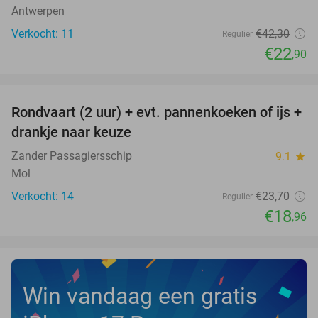
Antwerpen
Verkocht: 11
€42
,30
Regulier
€22
,90
favorite_border
Rondvaart (2 uur) + evt. pannenkoeken of ijs +
20%
NEW
drankje naar keuze
TODAY
Zander Passagiersschip
9.1
star
Mol
Verkocht: 14
€23
,70
Regulier
€18
,96
Win vandaag een gratis