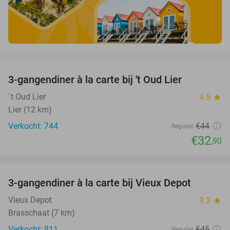
favorite_border
3-gangendiner à la carte bij 't Oud Lier
25%
´t Oud Lier
9.5
star
Lier (12 km)
Verkocht: 744
€44
Regulier
€32
,90
favorite_border
3-gangendiner à la carte bij Vieux Depot
38%
Vieux Depot
9.3
star
Brasschaat (7 km)
Verkocht: 811
€45
Regulier