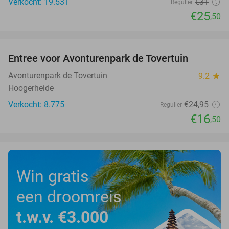
Verkocht: 19.531
€31
Regulier
€25
,50
favorite_border
Entree voor Avonturenpark de Tovertuin
34%
Avonturenpark de Tovertuin
9.2
star
Hoogerheide
Verkocht: 8.775
€24
,95
Regulier
€16
,50
Win gratis
een droomreis
t.w.v. €3.000