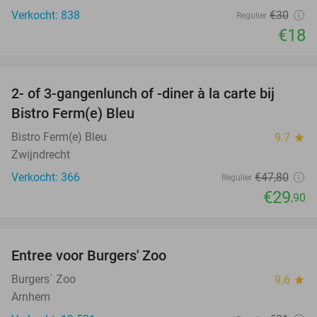
Verkocht: 838
€30
Regulier
€18
favorite_border
2- of 3-gangenlunch of -diner à la carte bij
37%
Bistro Ferm(e) Bleu
Bistro Ferm(e) Bleu
9.7
star
Zwijndrecht
Verkocht: 366
€47
,80
Regulier
€29
,90
favorite_border
Entree voor Burgers' Zoo
18%
Burgers´ Zoo
9.6
star
Arnhem