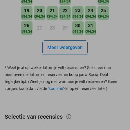
€94,34
€94,34
€94,34
19
20
21
22
23
24
25
€94,34
€94,34
€94,34
€94,34
€94,34
€94,34
€94,34
26
30
31
27
28
29
€94,34
€94,34
€94,34
Meer weergeven
*
Weet je al op welke datum je wilt reserveren? Selecteer dan
hierboven de datum en reserveer en koop jouw Social Deal
tegelijkertijd. (Weet je nog niet wanneer je wilt reserveren? Geen
zorgen: koop dan via de ‘
koop nu
’-knop én reserveer later)
Selectie van recensies
info_outlined