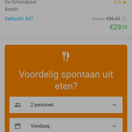
De Schandpaal
9.6
star
Brecht
Verkocht: 837
€56
,60
Regulier
€29
,50
Voordelig spontaan uit
eten?