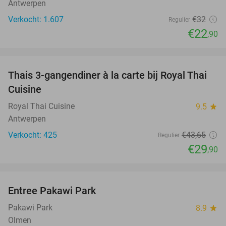
Antwerpen
Verkocht: 1.607
€32
Regulier
€22
,90
favorite_border
Thais 3-gangendiner à la carte bij Royal Thai
32%
Cuisine
Royal Thai Cuisine
9.5
star
Antwerpen
Verkocht: 425
€43
,65
Regulier
€29
,90
favorite_border
Entree Pakawi Park
28%
Pakawi Park
8.9
star
Olmen