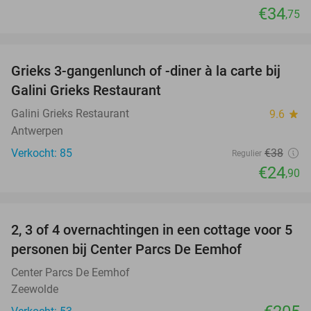
€34
,75
favorite_border
Grieks 3-gangenlunch of -diner à la carte bij
34%
Galini Grieks Restaurant
Galini Grieks Restaurant
9.6
star
Antwerpen
Verkocht: 85
€38
Regulier
€24
,90
favorite_border
2, 3 of 4 overnachtingen in een cottage voor 5
personen bij Center Parcs De Eemhof
Center Parcs De Eemhof
Zeewolde