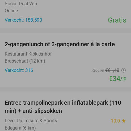
Social Deal Win
Online
Gratis
Verkocht: 188.590
favorite_border
2-gangenlunch of 3-gangendiner à la carte
43%
Restaurant Klokkenhof
Brasschaat (12 km)
Verkocht: 316
€61
,40
Regulier
€34
,90
favorite_border
Entree trampolinepark en inflatablepark (110
40%
min) + anti-slipsokken
Level Up Leisure & Sports
10.0
star
Edegem (6 km)