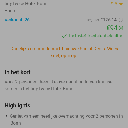
tinyTwice Hotel Bonn
9.5
star
Bonn
Verkocht: 26
€126
,14
Regulier
€94
,34
Inclusief toeristenbelasting
Dagelijks om middernacht nieuwe Social Deals. Wees
snel, op = op!
In het kort
Voor 2 personen: heerlijke overnachting in een knusse
kamer in het tinyTwice Hotel Bonn
Highlights
Geniet van een heerlijke overnachting voor 2 personen in
Bonn