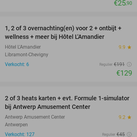
€25
,90
favorite_border
1, 2 of 3 overnachting(en) voor 2 + ontbijt +
32%
NEW
wellness + meer bij Hôtel L'Amandier
TODAY
Hôtel L'Amandier
9.9
star
Libramont-Chevigny
Verkocht: 6
€191
Regulier
€129
favorite_border
2 of 3 heats karten + evt. Formule 1-simulator
23%
bij Antwerp Amusement Center
Antwerp Amusement Center
9.2
star
Antwerpen
Verkocht: 127
€45
Regulier