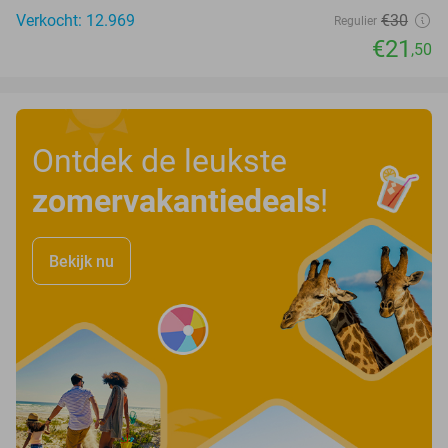
Verkocht: 12.969
€30
Regulier
€21
,50
Ontdek de leukste
zomervakantiedeals
!
Bekijk nu