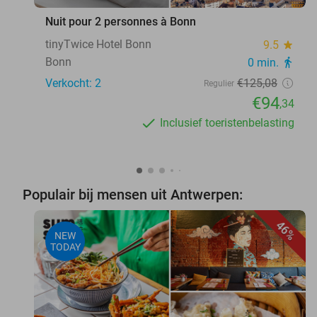
Nuit pour 2 personnes à Bonn
tinyTwice Hotel Bonn
9.5
star
Bonn
0 min.
directions_walk
Verkocht: 2
€125
,08
Regulier
€94
,34
Inclusief toeristenbelasting
Populair bij mensen uit Antwerpen:
46%
NEW
TODAY