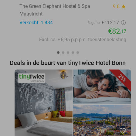
The Green Elephant Hostel & Spa
9.0
star
Maastricht
Verkocht: 1.434
€112
,17
Regulier
€82
,17
Excl. ca. €6,95 p.p.p.n. toeristenbelasting
Deals in de buurt van tinyTwice Hotel Bonn
25%
favorite_border