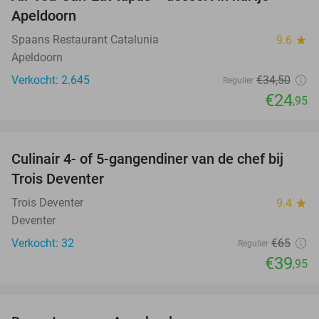
28%
Apeldoorn
Spaans Restaurant Catalunia
9.6
star
Apeldoorn
Verkocht: 2.645
€34
,50
Regulier
€24
,95
favorite_border
Culinair 4- of 5-gangendiner van de chef bij
39%
Trois Deventer
Trois Deventer
9.4
star
Deventer
Verkocht: 32
€65
Regulier
€39
,95
favorite_border