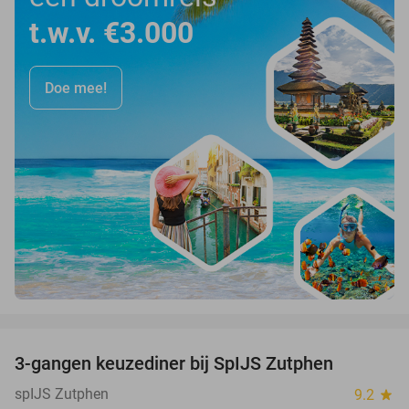
t.w.v. €3.000
Doe mee!
favorite_border
3-gangen keuzediner bij SpIJS Zutphen
40%
spIJS Zutphen
9.2
star