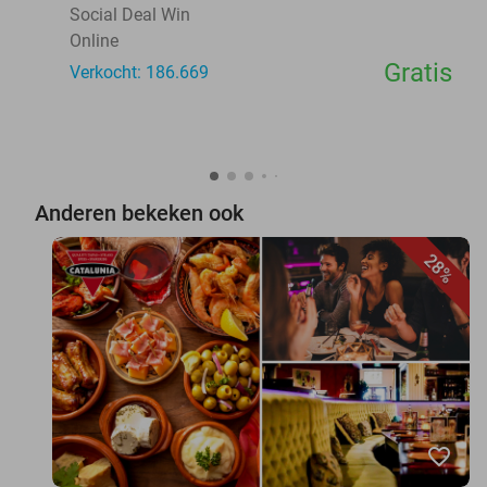
Social Deal Win
Online
Gratis
Verkocht: 186.669
Anderen bekeken ook
28%
favorite_border