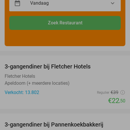
Zoek Restaurant
favorite_border
3-gangendiner bij Fletcher Hotels
42%
Fletcher Hotels
Apeldoorn (+ meerdere locaties)
Verkocht: 13.802
€39
Regulier
€22
,50
favorite_border
3-gangendiner bij Pannenkoekbakkerij
47%