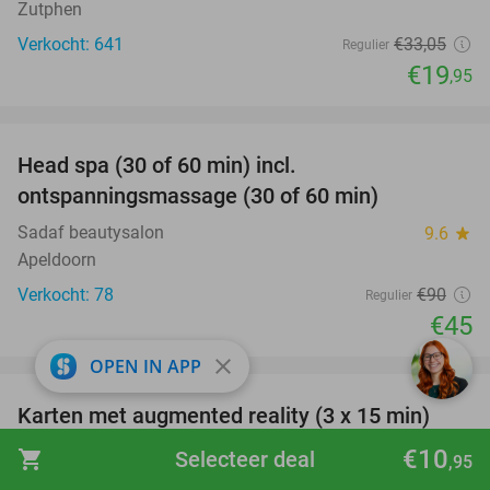
Zutphen
Verkocht: 641
€33
,05
Regulier
€19
,95
favorite_border
Head spa (30 of 60 min) incl.
50%
ontspanningsmassage (30 of 60 min)
Sadaf beautysalon
9.6
star
Apeldoorn
Verkocht: 78
€90
Regulier
€45
favorite_border
close
OPEN IN APP
Karten met augmented reality (3 x 15 min)
35%
BattleKart Apeldoorn
9.7
star
€10
shopping_cart
Selecteer deal
,95
Apeldoorn