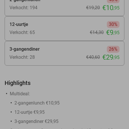
€10
Verkocht: 194
€19
,20
,95
12-uurtje
30%
€9
Verkocht: 65
€14
,30
,95
3-gangendiner
26%
€29
Verkocht: 28
€40
,60
,95
Highlights
Multideal:
2-gangenlunch €10,95
12-uurtje €9,95
3-gangendiner €29,95