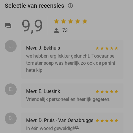
Selectie van recensies
info_outlined
9,9
73
J.
Mevr. J. Eekhuis
we hebben erg lekker geluncht. Toscaanse
tomatensoep was heerlijk zo ook de panini
hete kip.
E.
Mevr. E. Luesink
Vriendelijk personeel en heerlijk gegeten.
D.
Mevr. D. Pruis - Van Osnabrugge
In één woord geweldig!🤩