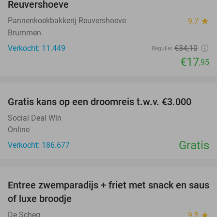
Reuvershoeve
Pannenkoekbakkerij Reuvershoeve
9.7
star
Brummen
Verkocht: 11.449
€34
,10
Regulier
€17
,95
favorite_border
Gratis kans op een droomreis t.w.v. €3.000
Social Deal Win
Online
Gratis
Verkocht: 186.677
favorite_border
Entree zwemparadijs + friet met snack en saus
20%
of luxe broodje
De Scheg
9.5
star