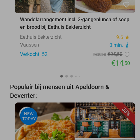
favorite_border
Wandelarrangement incl. 3-gangenlunch of soep
en brood bij Eethuis Eekterzicht
Eethuis Eekterzicht
9.6
star
Vaassen
0 min.
directions_walk
Verkocht: 52
€25
,50
Regulier
€14
,50
Populair bij mensen uit Apeldoorn &
Deventer:
38%
NEW
TODAY