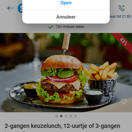
Open
7 dagen per week beschikbaar
Annuleer
Bereikbaar tot 21:00
10+ miljoen leden
9,4
op basis van
206.226 reviews
43%
Ontdek 15.000+ deals
7 dagen per week beschikbaar
10+ miljoen leden
favorite_border
2-gangen keuzelunch, 12-uurtje of 3-gangen