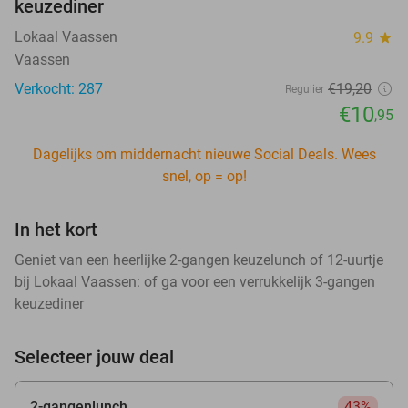
keuzediner
Lokaal Vaassen
9.9
star
Vaassen
Verkocht: 287
€19
,20
Regulier
€10
,95
Dagelijks om middernacht nieuwe Social Deals. Wees
snel, op = op!
In het kort
Geniet van een heerlijke 2-gangen keuzelunch of 12-uurtje
bij Lokaal Vaassen: of ga voor een verrukkelijk 3-gangen
keuzediner
Selecteer jouw deal
2-gangenlunch
43%