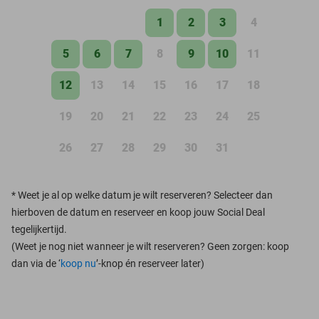
1
2
3
4
5
6
7
8
9
10
11
12
13
14
15
16
17
18
19
20
21
22
23
24
25
26
27
28
29
30
31
*
Weet je al op welke datum je wilt reserveren? Selecteer dan
hierboven de datum en reserveer en koop jouw Social Deal
tegelijkertijd.
(Weet je nog niet wanneer je wilt reserveren? Geen zorgen: koop
dan via de ‘
koop nu
’-knop én reserveer later)