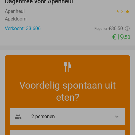
Dagentree voor Apenheul
36%
Apenheul
9.3
star
Apeldoorn
Verkocht: 33.606
€30
,50
Regulier
€19
,50
Voordelig spontaan uit
eten?