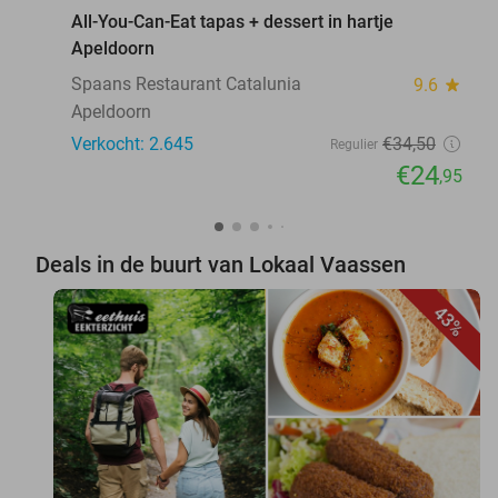
All-You-Can-Eat tapas + dessert in hartje
Apeldoorn
Spaans Restaurant Catalunia
9.6
star
Apeldoorn
Verkocht: 2.645
€34
,50
Regulier
€24
,95
Deals in de buurt van Lokaal Vaassen
43%