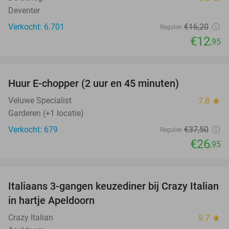
Deventer
Verkocht: 6.701
€16
,20
Regulier
€12
,95
favorite_border
Huur E-chopper (2 uur en 45 minuten)
28%
Veluwe Specialist
7.8
star
Garderen (+1 locatie)
Verkocht: 679
€37
,50
Regulier
€26
,95
favorite_border
Italiaans 3-gangen keuzediner bij Crazy Italian
27%
in hartje Apeldoorn
Crazy Italian
9.7
star