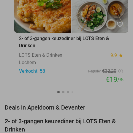
favorite_border
2- of 3-gangen keuzediner bij LOTS Eten &
Drinken
LOTS Eten & Drinken
9.9
star
Lochem
Verkocht: 58
€32
,20
Regulier
€19
,95
favorite_border
Deals in Apeldoorn & Deventer
2- of 3-gangen keuzediner bij LOTS Eten &
38%
NEW
Drinken
TODAY