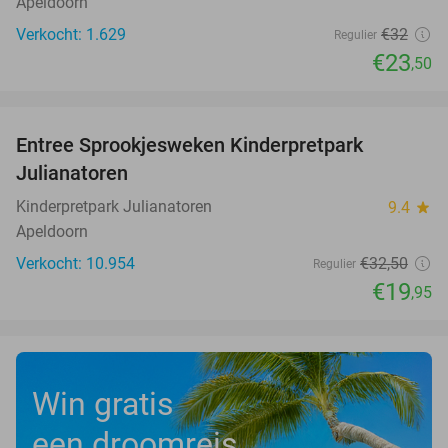
Apeldoorn
Verkocht: 1.629
€32
Regulier
€23
,50
favorite_border
Entree Sprookjesweken Kinderpretpark
39%
Julianatoren
Kinderpretpark Julianatoren
9.4
star
Apeldoorn
Verkocht: 10.954
€32
,50
Regulier
€19
,95
Win gratis
een droomreis