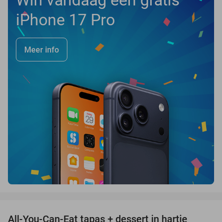
Win vandaag een gratis
iPhone 17 Pro
Meer info
favorite_border
All-You-Can-Eat tapas + dessert in hartje