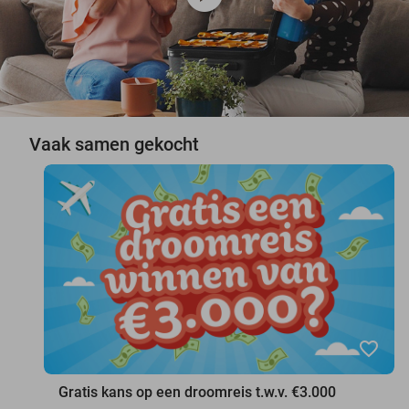
Vaak samen gekocht
favorite_border
Gratis kans op een droomreis t.w.v. €3.000