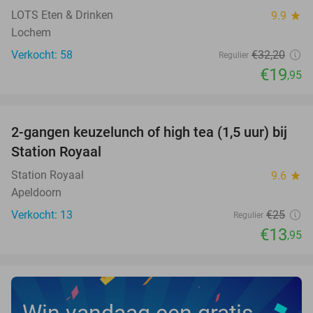
LOTS Eten & Drinken
9.9
star
Lochem
Verkocht: 58
€32
,20
Regulier
€19
,95
favorite_border
2-gangen keuzelunch of high tea (1,5 uur) bij
44%
NEW
Station Royaal
TODAY
Station Royaal
9.6
star
Apeldoorn
Verkocht: 13
€25
Regulier
€13
,95